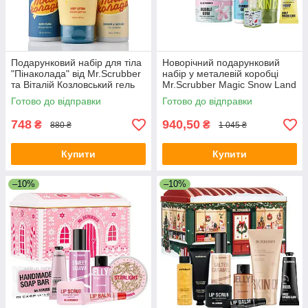
Подарунковий набір для тіла
Новорічний подарунковий
"Пінаколада" від Mr.Scrubber
набір у металевій коробці
та Віталій Козловський гель
Mr.Scrubber Magic Snow Land
для душу+лосьйон+піна для
Christmas Gift з 5-ти позицій
Готово до відправки
Готово до відправки
ванни
748
940,50
₴
₴
880 ₴
1 045 ₴
Купити
Купити
–10%
–10%