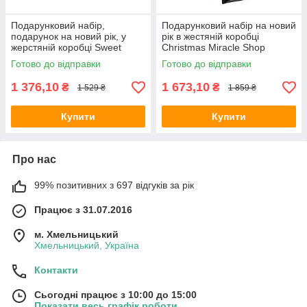
Подарунковий набір,
Подарунковий набір на новий
подарунок на новий рік, у
рік в жестяній коробці
жерстяній коробці Sweet
Christmas Miracle Shop
Candy House Mr.Scrubber
Mr.SCRUBBER Christmas Gift
Готово до відправки
Готово до відправки
Christmas Gift - з 7-ми
з 8-ми позицій
позицій
1 376,10
1 673,10
₴
₴
1 529 ₴
1 859 ₴
Купити
Купити
Про нас
99% позитивних з 697 відгуків за рік
Працює з 31.07.2016
м. Хмельницький
Хмельницький, Україна
Контакти
Сьогодні працює з 10:00 до 15:00
Показати весь графік роботи