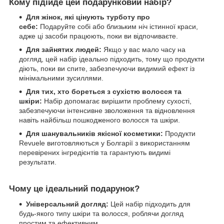
Кому підійде цей подарунковий набір?
Для жінок, які цінують турботу про
себе:
Подаруйте собі або близьким ніч істинної краси,
адже ці засоби працюють, поки ви відпочиваєте.
Для зайнятих людей:
Якщо у вас мало часу на
догляд, цей набір ідеально підходить, тому що продукти
діють, поки ви спите, забезпечуючи видимий ефект із
мінімальними зусиллями.
Для тих, хто бореться з сухістю волосся та
шкіри:
Набір допомагає вирішити проблему сухості,
забезпечуючи інтенсивне зволоження та відновлення
навіть найбільш пошкодженого волосся та шкіри.
Для шанувальників якісної косметики:
Продукти
Revuele виготовляються у Болгарії з використанням
перевірених інгредієнтів та гарантують видимі
результати.
Чому це ідеальний подарунок?
Універсальний догляд:
Цей набір підходить для
будь-якого типу шкіри та волосся, роблячи догляд
простим та ефективним.