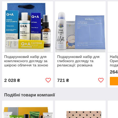
Подарунковий набір для
Подарунковий набір для
Набі
комплексного догляду за
глибокого догляду та
Ориг
шкірою обличчя та зоною
релаксації: розкішна
пода
навколо очей
турбота про тіло та
інте
264
обличчя
2 028
721
₴
₴
Подібні товари компанії