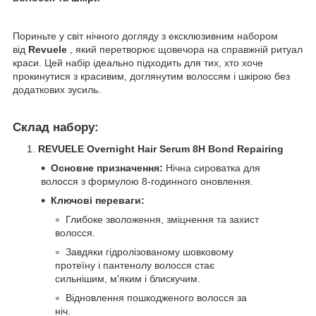
Пориньте у світ нічного догляду з ексклюзивним набором
від
Revuele
, який перетворює щовечора на справжній ритуал
краси. Цей набір ідеально підходить для тих, хто хоче
прокинутися з красивим, доглянутим волоссям і шкірою без
додаткових зусиль.
Склад набору:
REVUELE Overnight Hair Serum 8H Bond Repairing
Основне призначення:
Нічна сироватка для
волосся з формулою 8-годинного оновлення.
Ключові переваги:
Глибоке зволоження, зміцнення та захист
волосся.
Завдяки гідролізованому шовковому
протеїну і пантенолу волосся стає
сильнішим, м'яким і блискучим.
Відновлення пошкодженого волосся за
ніч.