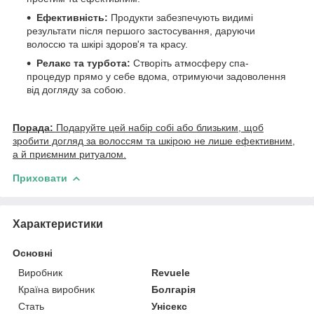
Ефективність:
Продукти забезпечують видимі
результати після першого застосування, даруючи
волоссю та шкірі здоров'я та красу.
Релакс та турбота:
Створіть атмосферу спа-
процедур прямо у себе вдома, отримуючи задоволення
від догляду за собою.
Порада:
Подаруйте цей набір собі або близьким, щоб
зробити догляд за волоссям та шкірою не лише ефективним,
а й приємним ритуалом.
Приховати
Характеристики
Основні
Виробник
Revuele
Країна виробник
Болгарія
Стать
Унісекс