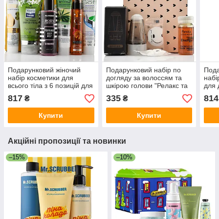
Подарунковий жіночий
Подарунковий набір по
Пода
набір косметики для
догляду за волоссям та
набі
всього тіла з 6 позицій для
шкірою голови "Релакс та
для 
шкіри та волосся мамі,
відновлення"
боро
817
335
814
₴
₴
дружині, сестрі
Revu
Купити
Купити
Акційні пропозиції та новинки
–15%
–10%