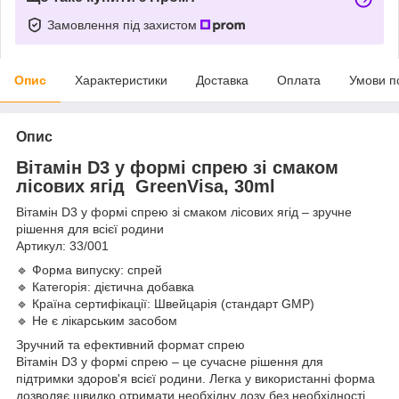
Замовлення під захистом
Опис
Характеристики
Доставка
Оплата
Умови п
Опис
Вітамін D3 у формі спрею зі смаком
лісових ягід GreenVisa, 30ml
Вітамін D3 у формі спрею зі смаком лісових ягід – зручне
рішення для всієї родини
Артикул: 33/001
🔹 Форма випуску: спрей
🔹 Категорія: дієтична добавка
🔹 Країна сертифікації: Швейцарія (стандарт GMP)
🔹 Не є лікарським засобом
Зручний та ефективний формат спрею
Вітамін D3 у формі спрею – це сучасне рішення для
підтримки здоров'я всієї родини. Легка у використанні форма
дозволяє швидко отримати необхідну дозу без необхідності