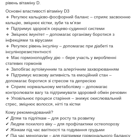
рівень вітаміну D.
Основні властивості вітаміну D3
🔹 Регулює кальцієво-фосфорний баланс – сприяє засвоєнню
кальцію, зміцнює кістки, зуби та м’язи
🔹 Підтримує здоров'я серцево-судинної системи
🔹 Зміцнює імунітет – допомагає організму боротися з
інфекціями та вірусами
🔹 Регулює рівень інсуліну – допомагає при діабеті та
інсулінорезистентності
🔹 Має гормоноподібну дію – бере участь у виробленні
статевих гормонів
🔹 Запобігає аутоімунним та алергічним захворюванням
🔹 Підтримує мозкову активність та емоційний стан –
допомагає боротися зі стресом та депресією
🔹 Сприяє нормальному метаболізму – допомагає
контролювати вагу та підтримувати здоровий обмін речовин
🔹 Уповільнює процеси старіння – знижує окислювальний
стрес, зміцнює волосся, нігті та кістки
Кому рекомендований?
✔ Дітям та підліткам – для росту та розвитку
✔ Людям похилого віку – для профілактики остеопорозу
✔ Жінкам під час вагітності та годування грудьми
✔ Під час менопаузи – для підтримки гормонального балансу