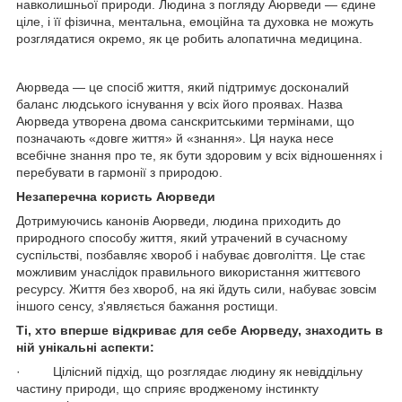
навколишньої природи. Людина з погляду Аюрведи — єдине
ціле, і її фізична, ментальна, емоційна та духовка не можуть
розглядатися окремо, як це робить алопатична медицина.
Аюрведа — це спосіб життя, який підтримує досконалий
баланс людського існування у всіх його проявах. Назва
Аюрведа утворена двома санскритськими термінами, що
позначають «довге життя» й «знання». Ця наука несе
всебічне знання про те, як бути здоровим у всіх відношеннях і
перебувати в гармонії з природою.
Незаперечна користь Аюрведи
Дотримуючись канонів Аюрведи, людина приходить до
природного способу життя, який утрачений в сучасному
суспільстві, позбавляє хвороб і набуває довголіття. Це стає
можливим унаслідок правильного використання життєвого
ресурсу. Життя без хвороб, на які йдуть сили, набуває зовсім
іншого сенсу, з'являється бажання ростищи.
Ті, хто вперше відкриває для себе Аюрведу, знаходить в
ній унікальні аспекти:
· Цілісний підхід, що розглядає людину як невіддільну
частину природи, що сприяє вродженому інстинкту