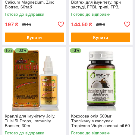
Calicum Magnezium, Zinc
Biotrex для імунітету, при
Biotrex, 60таб
застуді, ГРВІ, грипі, ГРЗ,
імуностимулятор
Готово до відправки
Готово до відправки
197
144,50
₴
₴
394 ₴
289 ₴
Купити
Купити
Топ
–30%
–3%
Краплі для імунітету Jolly,
Кокосова олія 500мг
Tulsi 5I Drops, Immunity
Тропікану в капсулах
Booster, 30m
Tropicana Virgin coconut oil 60
капсул
Готово до відправки
Готово до відправки