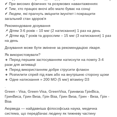
✔ При високих фізичних та розумових навантаженнях
✔ Тим, хто працює вночі або мало буває на сонці
✔ Людям, які прагнуть зміцнити імунітет і покращити
загальний стан здоров’я
Рекомендоване дозування
📌 Дітям 3-6 років – 10 мкг (2 натискання) 1 раз на день
📌 Дітям від 7 років та дорослим – 15 мкг (3 натискання) 1 раз
на день
Дозування може бути змінене за рекомендацією лікаря.
Як використовувати?
🔸 Перед першим застосуванням натиснути на помпу 3-4
рази для активації
🔸 Перед використанням добре струсити флакон
🔸 Розпилити спрей під язик або на внутрішню сторону щоки
🔸 Одне натискання = 200 МО (5 мкг) вітаміну D3
.
Green - Visa, Green-Visa, GreenVisa, Гринвиза ГрінВіса,
ГринВиса, Грин Виза, Грін Віза, Грин Виза, Грин - Виза, Грін -
Віза
Аюрведа — найдавніша філософська наука, медична
система, що передбачає людину як тижневу частину