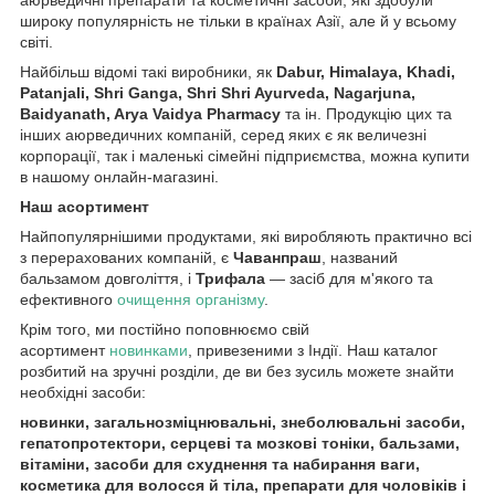
широку популярність не тільки в країнах Азії, але й у всьому
світі.
Найбільш відомі такі виробники, як
Dabur, Himalaya, Khadi,
Patanjali, Shri Ganga, Shri Shri Ayurveda, Nagarjuna,
Baidyanath, Arya Vaidya Pharmacy
та ін. Продукцію цих та
інших аюрведичних компаній, серед яких є як величезні
корпорації, так і маленькі сімейні підприємства, можна купити
в нашому онлайн-магазині.
Наш асортимент
Найпопулярнішими продуктами, які виробляють практично всі
з перерахованих компаній, є
Чаванпраш
, названий
бальзамом довголіття, і
Трифала
— засіб для м'якого та
ефективного
очищення організму
.
Крім того, ми постійно поповнюємо свій
асортимент
новинками
, привезеними з Індії. Наш каталог
розбитий на зручні розділи, де ви без зусиль можете знайти
необхідні засоби:
новинки, загальнозміцнювальні, знеболювальні засоби,
гепатопротектори, серцеві та мозкові тоніки, бальзами,
вітаміни, засоби для схуднення та набирання ваги,
косметика для волосся й тіла, препарати для чоловіків і