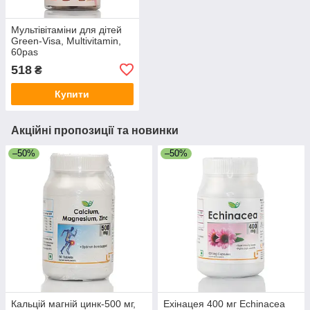
Мультівітаміни для дітей
Green-Visa, Multivitamin,
60pas
518
₴
Купити
Акційні пропозиції та новинки
–50%
–50%
Кальцій магній цинк-500 мг,
Ехінацея 400 мг Echinacea