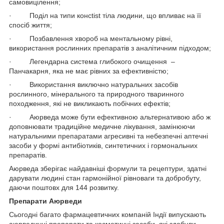
самовицілення;
· Поділ на типи консtist тіла людини, що впливає на її
спосіб життя;
· Позбавлення хвороб на ментальному рівні,
використання рослинних препаратів з аналітичним підходом;
· Легендарна система глибокого очищення –
Панчакарня, яка не має рівних за ефективністю;
· Використання виключно натуральних засобів
рослинного, мінерального та природного тваринного
походження, які не викликають побічних ефектів;
· Аюрведа може бути ефективною альтернативою або ж
доповнювати традиційне медичне лікування, замінюючи
натуральними препаратами агресивні та небезпечні аптечні
засоби у формі антибіотиків, синтетичних і гормональних
препаратів.
Аюрведа зберігає найдавніші формули та рецептури, здатні
дарувати людині стан гармонійної рівноваги та добробуту,
даючи поштовх для 144 розвитку.
Препарати Аюрведи
Сьогодні багато фармацевтичних компаній Індії випускають
аюрведичні препарати та косметичні засоби, які здобули