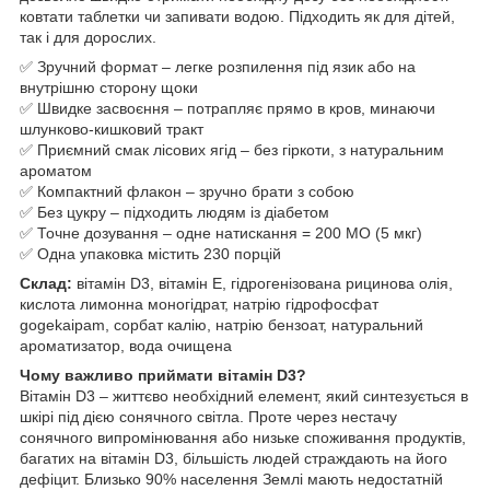
ковтати таблетки чи запивати водою. Підходить як для дітей,
так і для дорослих.
✅ Зручний формат – легке розпилення під язик або на
внутрішню сторону щоки
✅ Швидке засвоєння – потрапляє прямо в кров, минаючи
шлунково-кишковий тракт
✅ Приємний смак лісових ягід – без гіркоти, з натуральним
ароматом
✅ Компактний флакон – зручно брати з собою
✅ Без цукру – підходить людям із діабетом
✅ Точне дозування – одне натискання = 200 МО (5 мкг)
✅ Одна упаковка містить 230 порцій
Склад:
вітамін D3, вітамін Е, гідрогенізована рицинова олія,
кислота лимонна моногідрат, натрію гідрофосфат
gogekaipam, сорбат калію, натрію бензоат, натуральний
ароматизатор, вода очищена
Чому важливо приймати вітамін D3?
Вітамін D3 – життєво необхідний елемент, який синтезується в
шкірі під дією сонячного світла. Проте через нестачу
сонячного випромінювання або низьке споживання продуктів,
багатих на вітамін D3, більшість людей страждають на його
дефіцит. Близько 90% населення Землі мають недостатній