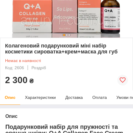
Колагеновий подарунковий міні набір
косметики сироватка+крем+маска для губ
Немає в наявності
Код: 2606
Роздріб
2 300
₴
Опис
Характеристики
Доставка
Оплата
Умови п
Опис
Подарунковий набір для пружності та
сяяння шкіри: Q+A Collagen Face Cream