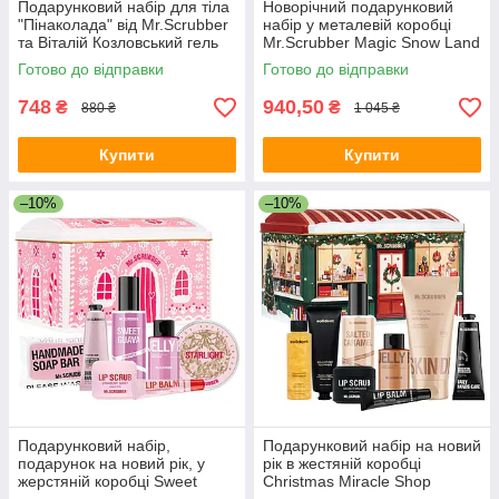
Подарунковий набір для тіла
Новорічний подарунковий
"Пінаколада" від Mr.Scrubber
набір у металевій коробці
та Віталій Козловський гель
Mr.Scrubber Magic Snow Land
для душу+лосьйон+піна для
Christmas Gift з 5-ти позицій
Готово до відправки
Готово до відправки
ванни
748
940,50
₴
₴
880 ₴
1 045 ₴
Купити
Купити
–10%
–10%
Подарунковий набір,
Подарунковий набір на новий
подарунок на новий рік, у
рік в жестяній коробці
жерстяній коробці Sweet
Christmas Miracle Shop