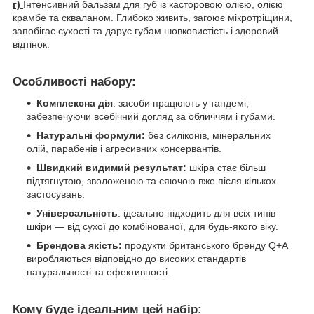
г)
Інтенсивний бальзам для губ із касторовою олією, олією
крамбе та скваланом. Глибоко живить, загоює мікротріщини,
запобігає сухості та дарує губам шовковистість і здоровий
відтінок.
Особливості набору:
Комплексна дія
: засоби працюють у тандемі,
забезпечуючи всебічний догляд за обличчям і губами.
Натуральні формули:
без силіконів, мінеральних
олій, парабенів і агресивних консервантів.
Швидкий видимий результат:
шкіра стає більш
підтягнутою, зволоженою та сяючою вже після кількох
застосувань.
Універсальність
: ідеально підходить для всіх типів
шкіри — від сухої до комбінованої, для будь-якого віку.
Брендова якість:
продукти британського бренду Q+A
виробляються відповідно до високих стандартів
натуральності та ефективності.
Кому буде ідеальним цей набір: