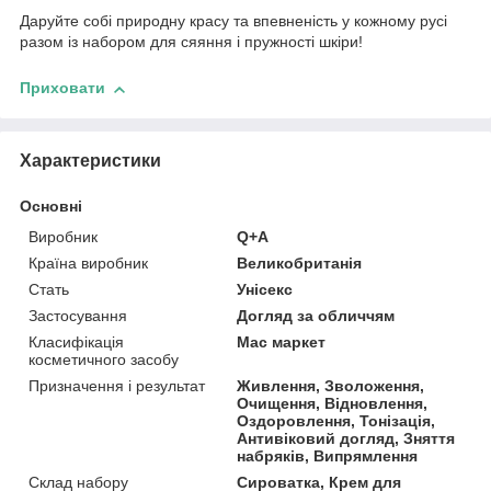
Даруйте собі природну красу та впевненість у кожному русі
разом із набором для сяяння і пружності шкіри!
Приховати
Характеристики
Основні
Виробник
Q+A
Країна виробник
Великобританія
Стать
Унісекс
Застосування
Догляд за обличчям
Класифікація
Мас маркет
косметичного засобу
Призначення і результат
Живлення, Зволоження,
Очищення, Відновлення,
Оздоровлення, Тонізація,
Антивіковий догляд, Зняття
набряків, Випрямлення
Склад набору
Сироватка, Крем для