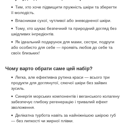
Тим, хто хоче підвищити пружність шкіри та зберегти
її молодість.
Власникам сухої, чутливої або зневодненої шкіри.
Тому, хто шукає безпечний та природний догляд без
шкідливих інгредієнтів.
Як ідеальний подарунок для мами, сестри, подруги
або особисто для себе — проявіть любов до себе та
своїх близьких!
Чому варто обрати саме цей набір?
Легка, але ефективна рутина краси — всього три
продукти для доглянутої, сяючої шкіри без зайвих
зусиль.
Синергія морських компонентів і веганського колагену
забезпечує глибоку регенерацію і тривалий ефект
зволоження.
Делікатна турбота навіть за найніжнішою шкірою губ
— без липкості чи жирної плівки.