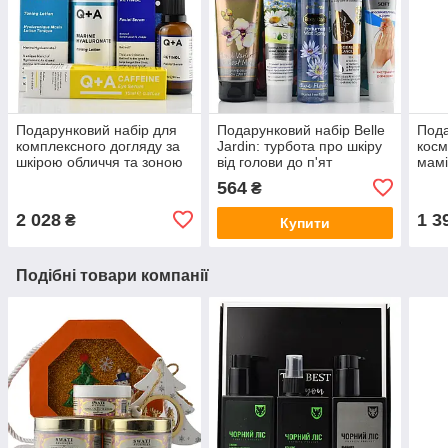
Подарунковий набір для
Подарунковий набір Belle
Пода
комплексного догляду за
Jardin: турбота про шкіру
косм
шкірою обличчя та зоною
від голови до п'ят
мамі
навколо очей
нату
564
₴
2 028
1 3
₴
Купити
Подібні товари компанії