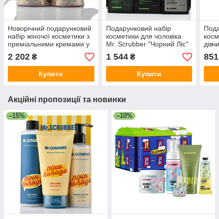
Новорічний подарунковий
Подарунковий набір
Пода
набір жіночої косметики з
косметики для чоловіка
косм
преміальними кремами у
Mr. Scrubber "Чорний Ліс"
дівч
наборі 3 креми для мами,
– подарунок для
віта
2 202
1 544
851
₴
₴
жінки, дружини
військового, чоловіка,
брата, батька, хлопця
Купити
Купити
Акційні пропозиції та новинки
–15%
–10%