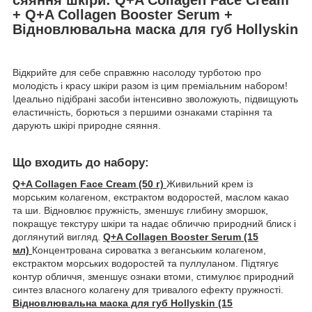
+ Q+A Collagen Booster Serum +
Відновлювальна маска для губ Hollyskin
Відкрийте для себе справжню насолоду турботою про
молодість і красу шкіри разом із цим преміальним набором!
Ідеально підібрані засоби інтенсивно зволожують, підвищують
еластичність, борються з першими ознаками старіння та
дарують шкірі природне сяяння.
Що входить до набору:
Q+A Collagen Face Cream (50 г)
Живильний крем із
морським колагеном, екстрактом водоростей, маслом какао
та ши. Відновлює пружність, зменшує глибину зморшок,
покращує текстуру шкіри та надає обличчю природний блиск і
доглянутий вигляд.
Q+A Collagen Booster Serum (15
мл)
Концентрована сироватка з веганським колагеном,
екстрактом морських водоростей та пуллуланом. Підтягує
контур обличчя, зменшує ознаки втоми, стимулює природний
синтез власного колагену для тривалого ефекту пружності.
Відновлювальна маска для губ Hollyskin (15