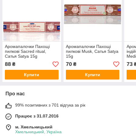
Аромапалочки Пахощі
Аромапалочки Пахощі
Аром
пилкові Sacred ritual,
пилкові Musk, Сатья Satya
індій
Сатья Satya 15g
15g
Medi
88
70
73
₴
₴
Купити
Купити
Про нас
99% позитивних з 701 відгука за рік
Працює з 31.07.2016
м. Хмельницький
Хмельницький, Україна