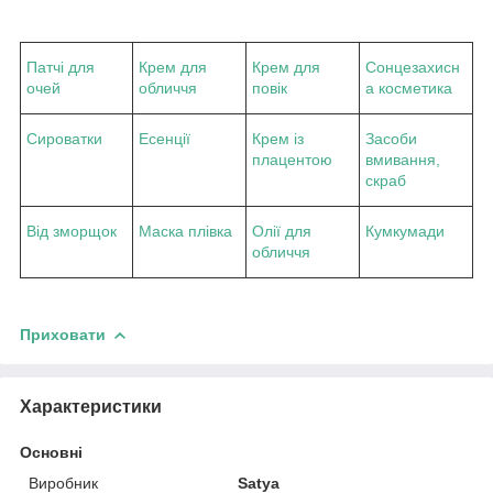
Патчі для
Крем для
Крем для
Сонцезахисн
очей
обличчя
повік
а косметика
Сироватки
Есенції
Крем із
Засоби
плацентою
вмивання,
скраб
Від зморщок
Маска плівка
Олії для
Кумкумади
обличчя
Приховати
Характеристики
Основні
Виробник
Satya