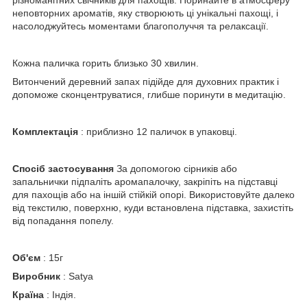
різноманітних свічників для пахощів. Поринайте в атмосферу
неповторних ароматів, яку створюють ці унікальні пахощі, і
насолоджуйтесь моментами благополуччя та релаксації.
Кожна паличка горить близько 30 хвилин.
Витончений деревний запах підійде для духовних практик і
допоможе сконцентруватися, глибше поринути в медитацію.
Комплектація
: приблизно 12 паличок в упаковці.
Спосіб застосування
За допомогою сірників або
запальнички підпаліть аромапалочку, закріпіть на підставці
для пахощів або на іншій стійкій опорі. Використовуйте далеко
від текстилю, поверхню, куди встановлена підставка, захистіть
від попадання попелу.
Об'єм
: 15г
Виробник
: Satya
Країна
: Індія.