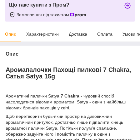
Що таке купити з Пром?
Замовлення під захистом
Опис
Характеристики
Доставка
Оплата
Умови п
Опис
Аромапалочки Пахощі пилкові
7 Chakra
,
Сатья Satya 15g
Ароматичні палички Satya
7 Chakra
- чудовий спосіб
насолодитися відомим ароматом. Satya - один з найбільш
відомих брендів пахощів у світі.
Щоб перетворити будь-який простір на дивовижний
ароматичний притулок, достатньо лише підпалити кінець
ароматної палички Satya. Як тільки полум'я спалахне,
обережно задуйте його і помістіть паличку в один з