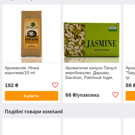
Аромаолія, Нічна
Ароматичні конуси Пачулі
Аром
королева/10 ml
виробництво, Даршан,
"Sat
Darshan, Patchouli Індія,
гр
10 шт.
182
88
₴
66
₴/упаковка
Купити
Подібні товари компанії