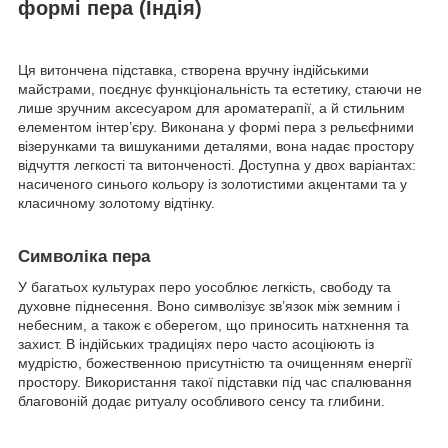
формі пера (Індія)
Ця витончена підставка, створена вручну індійськими
майстрами, поєднує функціональність та естетику, стаючи не
лише зручним аксесуаром для ароматерапії, а й стильним
елементом інтер’єру. Виконана у формі пера з рельєфними
візерунками та вишуканими деталями, вона надає простору
відчуття легкості та витонченості. Доступна у двох варіантах:
насиченого синього кольору із золотистими акцентами та у
класичному золотому відтінку.
Символіка пера
У багатьох культурах перо уособлює легкість, свободу та
духовне піднесення. Воно символізує зв’язок між земним і
небесним, а також є оберегом, що приносить натхнення та
захист. В індійських традиціях перо часто асоціюють із
мудрістю, божественною присутністю та очищенням енергії
простору. Використання такої підставки під час спалювання
благовоній додає ритуалу особливого сенсу та глибини.