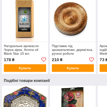
Натуральне аромасло
Підставка під
Аром
Чорна зірка, Aroma oil
аромапалички, дерев'яна,
індій
Black Star 10 мл
ручної роботи
Medi
178
210
73
₴
₴
Купити
Купити
Подібні товари компанії