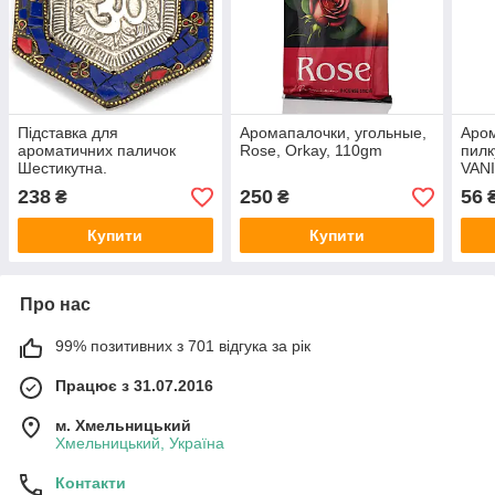
Підставка для
Аромапалочки, угольные,
Аро
ароматичних паличок
Rose, Orkay, 110gm
пилк
Шестикутна.
VANI
238
250
56
₴
₴
Купити
Купити
Про нас
99% позитивних з 701 відгука за рік
Працює з 31.07.2016
м. Хмельницький
Хмельницький, Україна
Контакти