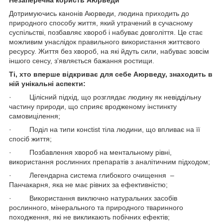
Дотримуючись канонів Аюрведи, людина приходить до
природного способу життя, який утрачений в сучасному
суспільстві, позбавляє хвороб і набуває довголіття. Це стає
можливим унаслідок правильного використання життєвого
ресурсу. Життя без хвороб, на які йдуть сили, набуває зовсім
іншого сенсу, з'являється бажання ростищи.
Ті, хто вперше відкриває для себе Аюрведу, знаходить в
ній унікальні аспекти:
· Цілісний підхід, що розглядає людину як невіддільну
частину природи, що сприяє вродженому інстинкту
самовицілення;
· Поділ на типи консtist тіла людини, що впливає на її
спосіб життя;
· Позбавлення хвороб на ментальному рівні,
використання рослинних препаратів з аналітичним підходом;
· Легендарна система глибокого очищення –
Панчакарня, яка не має рівних за ефективністю;
· Використання виключно натуральних засобів
рослинного, мінерального та природного тваринного
походження, які не викликають побічних ефектів;