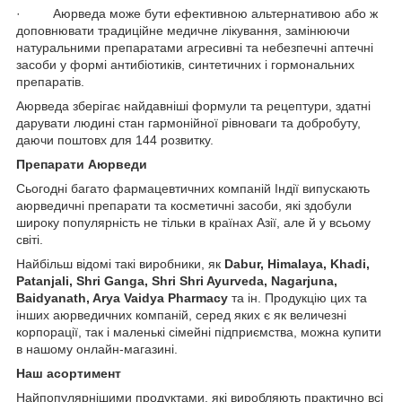
· Аюрведа може бути ефективною альтернативою або ж
доповнювати традиційне медичне лікування, замінюючи
натуральними препаратами агресивні та небезпечні аптечні
засоби у формі антибіотиків, синтетичних і гормональних
препаратів.
Аюрведа зберігає найдавніші формули та рецептури, здатні
дарувати людині стан гармонійної рівноваги та добробуту,
даючи поштовх для 144 розвитку.
Препарати Аюрведи
Сьогодні багато фармацевтичних компаній Індії випускають
аюрведичні препарати та косметичні засоби, які здобули
широку популярність не тільки в країнах Азії, але й у всьому
світі.
Найбільш відомі такі виробники, як
Dabur, Himalaya, Khadi,
Patanjali, Shri Ganga, Shri Shri Ayurveda, Nagarjuna,
Baidyanath, Arya Vaidya Pharmacy
та ін. Продукцію цих та
інших аюрведичних компаній, серед яких є як величезні
корпорації, так і маленькі сімейні підприємства, можна купити
в нашому онлайн-магазині.
Наш асортимент
Найпопулярнішими продуктами, які виробляють практично всі