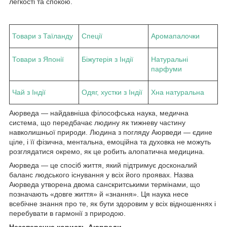
легкості та спокою.
Товари з Таїланду
Спеції
Аромапалочки
Товари з Японії
Біжутерія з Індії
Натуральні
парфуми
Чай з Індії
Одяг, хустки з Індії
Хна натуральна
Аюрведа — найдавніша філософська наука, медична
система, що передбачає людину як тижневу частину
навколишньої природи. Людина з погляду Аюрведи — єдине
ціле, і її фізична, ментальна, емоційна та духовка не можуть
розглядатися окремо, як це робить алопатична медицина.
Аюрведа — це спосіб життя, який підтримує досконалий
баланс людського існування у всіх його проявах. Назва
Аюрведа утворена двома санскритськими термінами, що
позначають «довге життя» й «знання». Ця наука несе
всебічне знання про те, як бути здоровим у всіх відношеннях і
перебувати в гармонії з природою.
Незаперечна користь Аюрведи