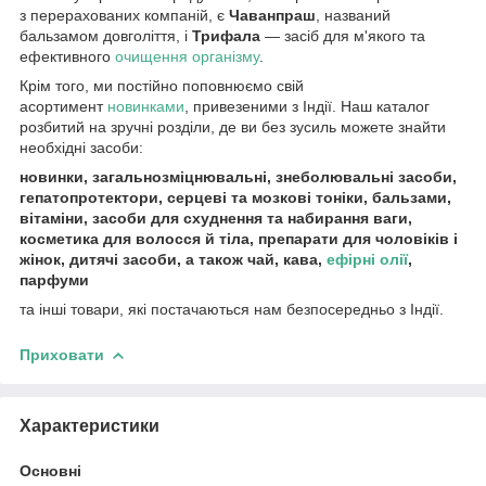
з перерахованих компаній, є
Чаванпраш
, названий
бальзамом довголіття, і
Трифала
— засіб для м'якого та
ефективного
очищення організму
.
Крім того, ми постійно поповнюємо свій
асортимент
новинками
, привезеними з Індії. Наш каталог
розбитий на зручні розділи, де ви без зусиль можете знайти
необхідні засоби:
новинки, загальнозміцнювальні, знеболювальні засоби,
гепатопротектори, серцеві та мозкові тоніки, бальзами,
вітаміни, засоби для схуднення та набирання ваги,
косметика для волосся й тіла, препарати для чоловіків і
жінок, дитячі засоби, а також чай, кава,
ефірні олії
,
парфуми
та інші товари, які постачаються нам безпосередньо з Індії.
Приховати
Характеристики
Основні