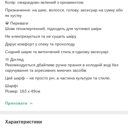
Колір: смарагдово-зелений з орнаментом.
Призначення: на шию, волосся, голову, аксесуар на сумку або
як хустку
💎 Переваги:
Шовк гіпоалергенний, підходить для чутливої шкіри
Не електризується та не сушить шкіру
Дарує комфорт у спеку та прохолоду
Східний шарм та витончений стиль в одному аксесуарі
🧼 Догляд:
Рекомендується дбайливе ручне прання в холодній воді без
скручування та агресивних миючих засобів.
Цей шарф – не просто річ, а частина культури та стилю.
Шарфі
Розмір: 163 х 49см
Приховати
Характеристики