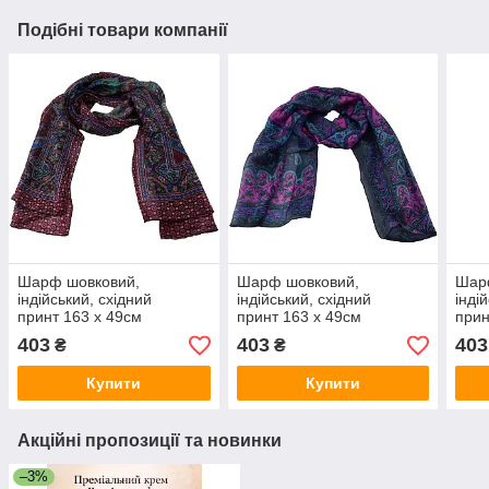
Подібні товари компанії
Шарф шовковий,
Шарф шовковий,
Шар
індійський, східний
індійський, східний
інді
принт 163 х 49см
принт 163 х 49см
прин
403
403
403
₴
₴
Купити
Купити
Акційні пропозиції та новинки
–3%