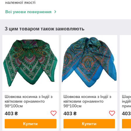
належної якості
Всі умови повернення
З цим товаром також замовляють
Шовкова косинка з Індії з
Шовкова косинка з Індії з
Шар
квітковим орнаменто
квітковим орнаменто
інді
98*100см
98*100см
прин
403
403
403
₴
₴
Купити
Купити