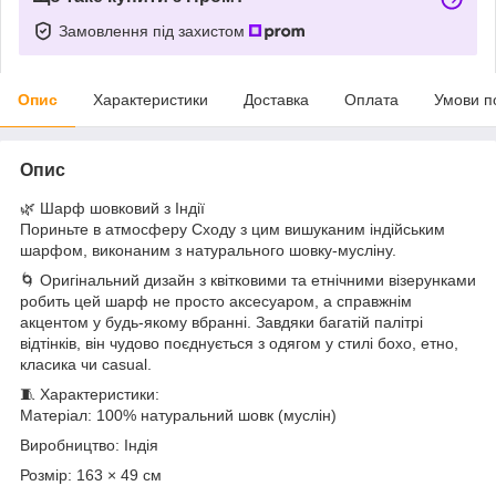
Замовлення під захистом
Опис
Характеристики
Доставка
Оплата
Умови п
Опис
🌿 Шарф шовковий з Індії
Пориньте в атмосферу Сходу з цим вишуканим індійським
шарфом, виконаним з натурального шовку-мусліну.
🌀 Оригінальний дизайн з квітковими та етнічними візерунками
робить цей шарф не просто аксесуаром, а справжнім
акцентом у будь-якому вбранні. Завдяки багатій палітрі
відтінків, він чудово поєднується з одягом у стилі бохо, етно,
класика чи casual.
🧵 Характеристики:
Матеріал: 100% натуральний шовк (муслін)
Виробництво: Індія
Розмір: 163 × 49 см