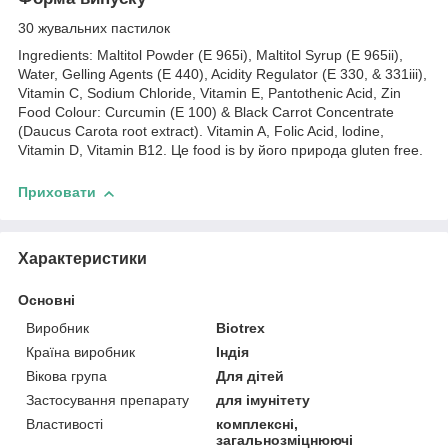
30 жувальних пастилок
Ingredients: Maltitol Powder (E 965i), Maltitol Syrup (E 965ii),
Water, Gelling Agents (E 440), Acidity Regulator (E 330, & 331iii),
Vitamin C, Sodium Chloride, Vitamin E, Pantothenic Acid, Zin
Food Colour: Curcumin (E 100) & Black Carrot Concentrate
(Daucus Carota root extract). Vitamin A, Folic Acid, lodine,
Vitamin D, Vitamin B12. Це food is by його природа gluten free.
Приховати
Характеристики
Основні
Виробник
Biotrex
Країна виробник
Індія
Вікова група
Для дітей
Застосування препарату
для імунітету
Властивості
комплексні,
загальнозміцнюючі