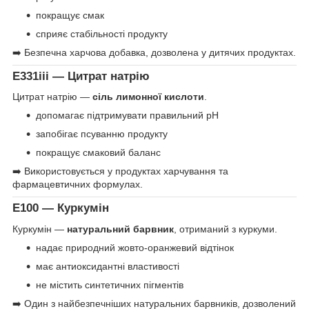
покращує смак
сприяє стабільності продукту
➡️ Безпечна харчова добавка, дозволена у дитячих продуктах.
E331iii — Цитрат натрію
Цитрат натрію —
сіль лимонної кислоти
.
допомагає підтримувати правильний pH
запобігає псуванню продукту
покращує смаковий баланс
➡️ Використовується у продуктах харчування та
фармацевтичних формулах.
E100 — Куркумін
Куркумін —
натуральний барвник
, отриманий з куркуми.
надає природний жовто-оранжевий відтінок
має антиоксидантні властивості
не містить синтетичних пігментів
➡️ Один з найбезпечніших натуральних барвників, дозволений