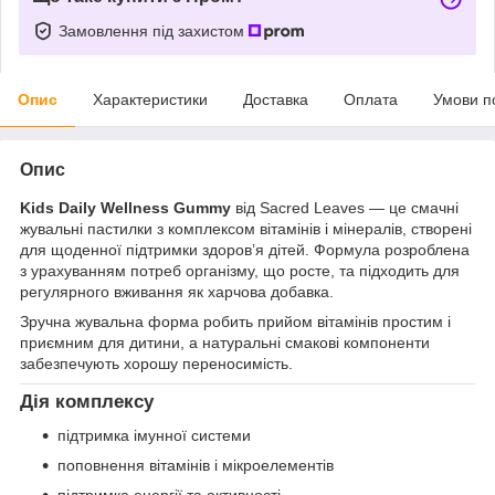
Замовлення під захистом
Опис
Характеристики
Доставка
Оплата
Умови п
Опис
Kids Daily Wellness Gummy
від Sacred Leaves — це смачні
жувальні пастилки з комплексом вітамінів і мінералів, створені
для щоденної підтримки здоров’я дітей. Формула розроблена
з урахуванням потреб організму, що росте, та підходить для
регулярного вживання як харчова добавка.
Зручна жувальна форма робить прийом вітамінів простим і
приємним для дитини, а натуральні смакові компоненти
забезпечують хорошу переносимість.
Дія комплексу
підтримка імунної системи
поповнення вітамінів і мікроелементів
підтримка енергії та активності