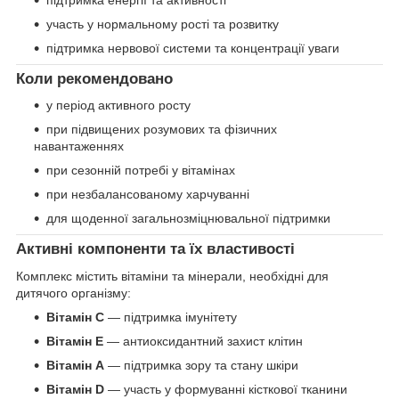
участь у нормальному рості та розвитку
підтримка нервової системи та концентрації уваги
Коли рекомендовано
у період активного росту
при підвищених розумових та фізичних
навантаженнях
при сезонній потребі у вітамінах
при незбалансованому харчуванні
для щоденної загальнозміцнювальної підтримки
Активні компоненти та їх властивості
Комплекс містить вітаміни та мінерали, необхідні для
дитячого організму:
Вітамін C
— підтримка імунітету
Вітамін E
— антиоксидантний захист клітин
Вітамін A
— підтримка зору та стану шкіри
Вітамін D
— участь у формуванні кісткової тканини