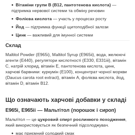
Вітаміни групи B (B12, пантотенова кислота)
—
підтримка нервової системи та обміну речовин
Фолієва кислота
— участь у процесах росту
Йод
— підтримка функції щитоподібної залози
Цинк
— важливий для імунної системи
Склад
Maltitol Powder (E965i), Maltitol Syrup (E965ii), вода, желюючі
агенти (E440), регулятори кислотності (E330, E331iii), вітамін
C, натрій хлорид, вітамін E, пантотенова кислота, цинк,
харчові барвники: куркумін (E100), концентрат чорної моркви
(Daucus carota root extract), вітамін A, фолієва кислота, йод,
вітамін D, вітамін B12.
Що означають харчові добавки у складі
E965i, E965ii — Мальтітол (порошок і сироп)
Мальтітол — це
цукровий спирт рослинного походження
,
який використовується як безпечний підсолоджувач.
має приємний солодкий смак