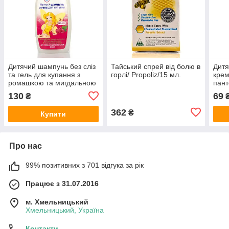
Дитячий шампунь без сліз
Тайський спрей від болю в
Дитя
та гель для купання з
горлі/ Propoliz/15 мл.
крем
ромашкою та мигдальною
пант
олією, Belle Jardin, 400 мл
100 
130
69
₴
362
₴
Купити
Про нас
99% позитивних з 701 відгука за рік
Працює з 31.07.2016
м. Хмельницький
Хмельницький, Україна
Контакти