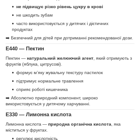
не підвищує різко рівень цукру в крові
не шкодить зубам
часто використовується у дитячих і дієтичних
продуктах
➡️ Безпечний для дітей при дотриманні рекомендованої дози.
E440 — Пектин
Пектин —
натуральний желюючий агент
, який отримують з
фруктів (яблука, цитрусові).
формує м’яку жувальну текстуру пастилок
підтримує нормальне травлення
сприяє роботі кишечника
➡️ Абсолютно природний компонент, широко
використовується у дитячому харчуванні.
E330 — Лимонна кислота
Лимонна кислота —
природна органічна кислота
, яка
міститься у фруктах.
регулює кислотність