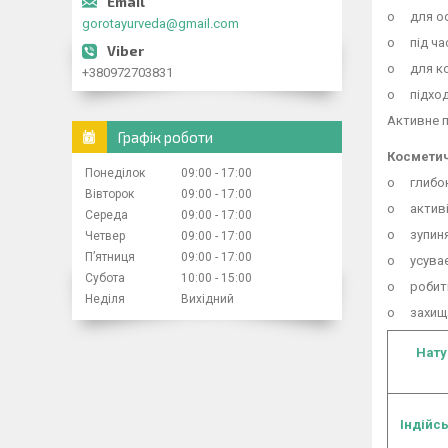
o для ос
gorotayurveda@gmail.com
o під час
o для ко
+380972703831
o підход
Активне п
Графік роботи
Косметич
Понеділок
09:00
17:00
o глибоке
Вівторок
09:00
17:00
o активі
Середа
09:00
17:00
o зупиня
Четвер
09:00
17:00
Пʼятниця
09:00
17:00
o усуває 
Субота
10:00
15:00
o робить
Неділя
Вихідний
o захища
Нату
Індійсь