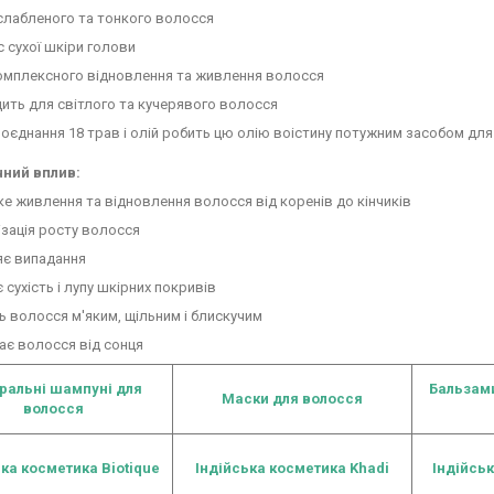
лабленого та тонкого волосся
 сухої шкіри голови
мплексного відновлення та живлення волосся
ить для світлого та кучерявого волосся
оєднання 18 трав і олій робить цю олію воістину потужним засобом дл
ний вплив:
 живлення та відновлення волосся від коренів до кінчиків
зація росту волосся
є випадання
сухість і лупу шкірних покривів
 волосся м'яким, щільним і блискучим
є волосся від сонця
ральні шампуні для
Бальзам
Маски для волосся
волосся
ка косметика Biotique
Індійська косметика Khadi
Індійсь