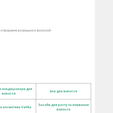
я створення розкішного волосся!
и кондиціонери для
Хна для волосся
волосся
Засоби для росту та лікування
ка косметика
Vatika
волосся