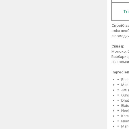
Tr
Спосіб з
олію необ
аюрведичн
Склад:
Молоко, О
Барбарис,
лікарськи
Ingredien
Bhri
Mand
Jati
Gunj
Dhat
Elai
Neel
Kara
Neem
Mahe