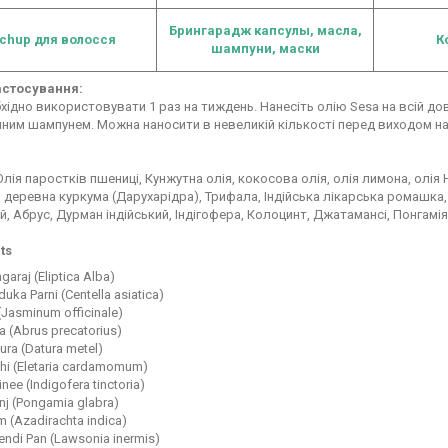
Брингарадж
капсулы, масла,
ichup для волосся
К
шампуни, маски
астосування:
хідно використовувати 1 раз на тиждень. Нанесіть олію Sesa на всій дов
им шампунем. Можна наносити в невеликій кількості перед виходом на с
лія паростків пшениці, Кунжутна олія, кокосова олія, олія лимона, олія Н
 деревна куркума (Дарухарідра), Трифала, Індійська лікарська ромашка,
й, Абрус, Дурман індійський, Індігофера, Колоцинт, Джатамансі, Понгамія
ts
ngaraj (Eliptica Alba)
uka Parni (Centella asiatica)
 (Jasminum officinale)
a (Abrus precatorius)
ura (Datura metel)
chi (Eletaria cardamomum)
inee (Indigofera tinctoria)
nj (Pongamia glabra)
 (Azadirachta indica)
ndi Pan (Lawsonia inermis)