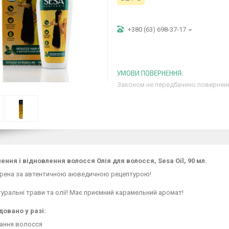
+380 (63) 698-37-17
Законом не передбачено поверненн
ння і відновлення волосся Олія для волосся, Sesa Oil, 90 мл.
орена за автентичною аюведичною рецептурою!
туральні трави та олії! Має приємний карамельний аромат!
овано у разі:
ння волосся