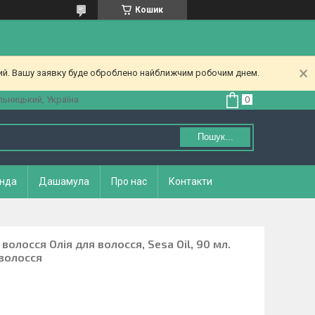
Кошик
ний. Вашу заявку буде оброблено найближчим робочим днем.
ьницький, Україна
Пошук...
нда
Дашамула
Про нас
Контакти
волосся Олія для волосся, Sesa Oil, 90 мл.
 волосся