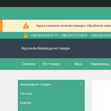
Зараз компанія не може швидко обробляти замов
+380 (63) 698-37-17
+380 (97) 270-38-31
+380 (50) 023-
Ayurveda Аюрведичні товари
Головна
Всі товари
Акції
Чаванпраш
Аюрведичні товари
Про нас
Відгуки