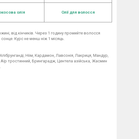
окосова олія
Олії для волосся
жині, від кінчиків. Через 1 годину промийте волосся
онце. Курс не менш ніж 1 місяць.
ілібрунганді, Ніім, Кардамон, Лавсонія, Лакриця, Мандур,
 Аїр тростинний, Брингарадж, Центела азійська, Жасмин
.