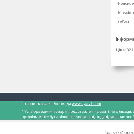
Консист
Кількіст
Об`єм
Інформ
Ціна:
321
Інтернет магазин Аюрведи
www.ayurv1.com
* Усі аюрведичні товари, представлені на сайті, не є лікам
організм може бути різною, залежно від індивідуальних особ