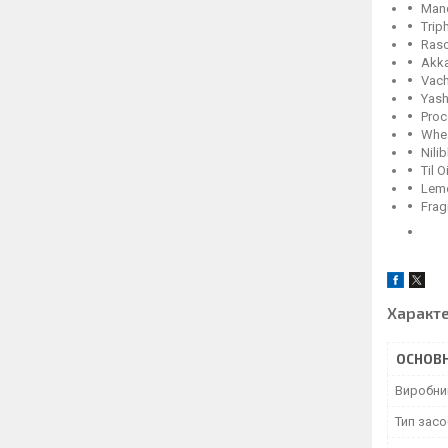
Mand
Trip
Raso
Akka
Vach
Yash
Proc
Whea
Nili
Til 
Lemo
Frag
Характ
ОСНОВН
Виробни
Тип засо