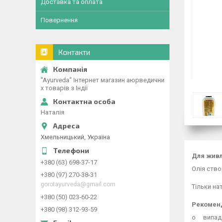
Доставка та оплата
Повернення
Контакти
"Ayurveda" Інтернет магазин аюрведични
х товарів з Індії
Наталія
Хмельницький, Україна
Для живле
+380 (63) 698-37-17
Олія ств
+380 (97) 270-38-31
gorotayurveda@gmail.com
Тільки на
+380 (50) 023-60-22
Рекоменд
+380 (98) 312-93-59
o випада