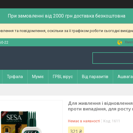
При замовленні від 2000 грн доставка безкоштовна
лення та повідомлення, оскільки за її графіком роботи сьогодні вихід
Хмел
60-22
Тріфала
Муміє
ГРВІ, вірус
Від паразитів
Ашвага
Для живлення і відновлення 
проти випадіння, для росту
Немає в наявності
Код:
1611
321 ₴