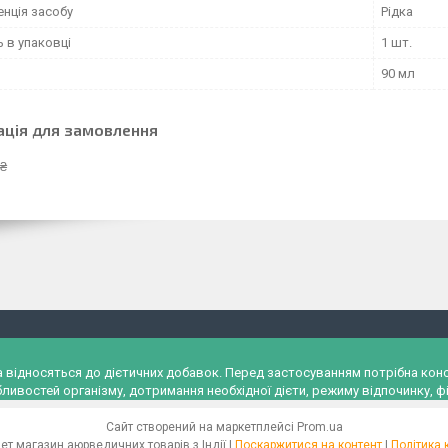
енція засобу
Рідка
ь в упаковці
1 шт.
90 мл
ація для замовлення
 ₴
и, а відносяться до дієтичних добавок. Перед застосуванням потрібна к
ливостей організму, дотримання необхідної дієти, режиму відпочинку, фі
Сайт створений на маркетплейсі
Prom.ua
"Ayurveda" Інтернет магазин аюрведичних товарів з Індії |
Поскаржитися на контент
|
Політика 