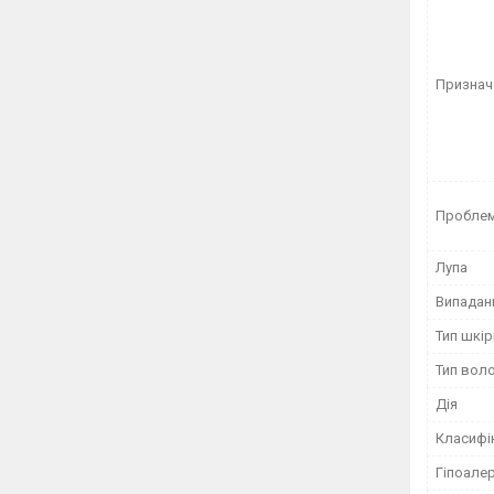
Признач
Проблем
Лупа
Випадан
Тип шкір
Тип вол
Дія
Класифі
Гіпоале