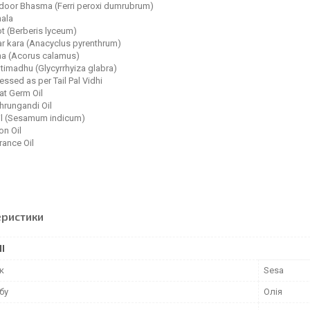
oor Bhasma (Ferri peroxi dumrubrum)
hala
t (Berberis lyceum)
r kara (Anacyclus pyrenthrum)
a (Acorus calamus)
timadhu (Glycyrrhyiza glabra)
essed as per Tail Pal Vidhi
t Germ Oil
bhrungandi Oil
Oil (Sesamum indicum)
n Oil
rance Oil
еристики
І
к
Sesa
бу
Олія