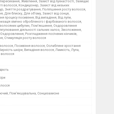
 пересихання, Живлення, Захист від пухнастості, Захищає
ті волосся, Кондиціонер, Захист від низьких
ур, Зняття роздратування, Поліпшення росту волосся,
я, Для блиску, Для об'єму, Захист від сонця,
ня процесу посивіння, Від випадіння, Від лупи,
изація хімічно обробленого і фарбованого волосся,
 волосяних цибулин, Пом'якшення, Оздоровлення
Регулювання діяльності сальних залоз, Зволоження,
 Оздоровлення, Розгладження посічених кінчиків,
я, Стимуляція росту волосся
волосся, Посивіння волосся, Ослаблене зростання
ирність шкіри, Випадіння волосся, Ламкість, Лупа,
 волосся
ідіють
кіри
олосся
ючий, Пом'якшувальна, Сонцезахисне