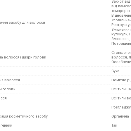
Захист від
від ламкос
темпрерат
Відновленн
Уповільнен
ення засобу для волосся
Реструктур
Зміцнення
кутикули, 
Зміцнення,
Потовщенн
Стоншене 
а волосся і шкіри голови
волосся, Ж
Ослаблене
Суха
ня волосся
Помітно р
и голови
Всі типи ш
осся
Всі типи в
Розгладжу
кація косметичного засобу
Органічна
ргенний
Так