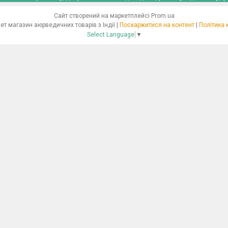
Сайт створений на маркетплейсі
Prom.ua
"Ayurveda" Інтернет магазин аюрведичних товарів з Індії |
Поскаржитися на контент
|
Політика 
Select Language
▼