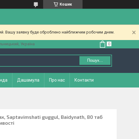
Кошик
ний. Вашу заявку буде оброблено найближчим робочим днем.
ьницький, Україна
Пошук...
нда
Дашамула
Про нас
Контакти
ах, Saptavimshati guggul, Baidynath, 80 таб
ивості