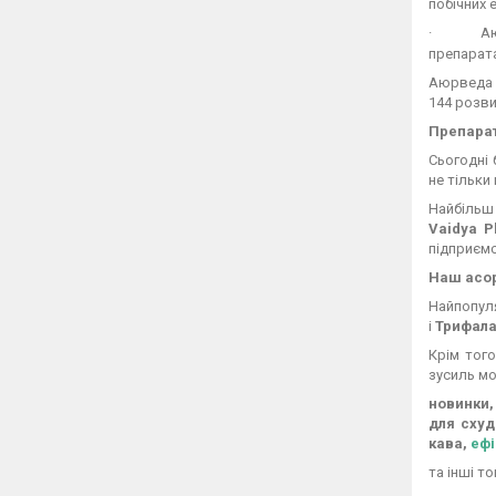
побічних 
·
А
препарата
Аюрведа з
144 розви
Препара
Сьогодні 
не тільки 
Найбільш
Vaidya 
підприємс
Наш асо
Найпопул
і
Трифал
Крім тог
зусиль мо
новинки,
для схуд
кава,
ефі
та інші т