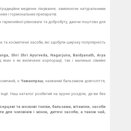
адиційне медичне лікування, замінюючи натуральними
чних і гормональних препаратів.
н гармонійної рівноваги та добробуту, даючи поштовх для
и та косметичні засоби, які здобули широку популярність
Ganga, Shri Shri Ayurveda, Nagarjuna, Baidyanath, Arya
 яких є як величезні корпорації, так і маленькі сімейні
компаній, є
Чаванпраш
, названий бальзамом довголіття,
 Індії. Наш каталог розбитий на зручні розділи, де ви без
ерцеві та мозкові тоніки, бальзами, вітаміни, засоби
и для чоловіків і жінок, дитячі засоби, а також чай,