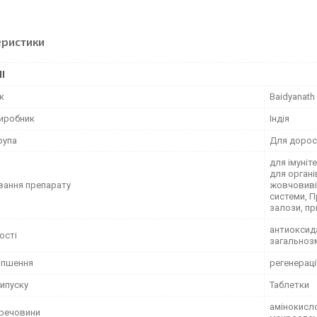
еристики
І
к
Baidyanath
виробник
Індія
рупа
Для дорос
для імуніт
для органі
вання препарату
жовчовивід
системи, П
залози, при
антиоксида
ості
загальнозм
іпшення
регенераці
ипуску
Таблетки
амінокисло
 речовини