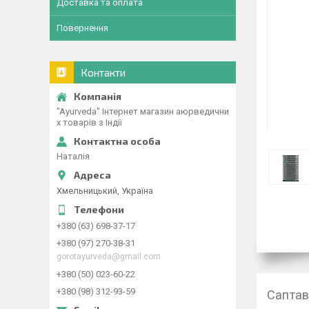
Доставка та оплата
Повернення
Контакти
"Ayurveda" Інтернет магазин аюрведични
х товарів з Індії
Наталія
Хмельницький, Україна
+380 (63) 698-37-17
+380 (97) 270-38-31
gorotayurveda@gmail.com
+380 (50) 023-60-22
+380 (98) 312-93-59
Саптаві