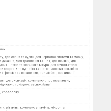
лих
ету, для серця та судин, для нервової системи та мозку,
в дихання, Для травлення та ШКТ, для печінки, для
них шляхів та жовчного міхура, для сечостатевої
ри алергії, для суглобів та кісток, для щитоподібної
 інфекціях та запаленнях, при діабеті, при алергії
нт, детоксикація, комплексні, протизапальні,
іцнюючі, тонізуючі, заспокійливі
ї, кровообігу
ти, вітаміни, комплекс вітамінів, мікро- та