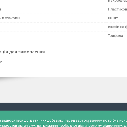
макроелем
а
Пластиков
ь в упаковці
80 шт.
вказів на 
Трифала
ація для замовлення
 ₴
и, а відносяться до дієтичних добавок. Перед застосуванням потрібна к
ливостей організму, дотримання необхідної дієти, режиму відпочинку, фі