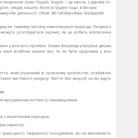
лікарських трав і Gugulu. Gugulu — це смола, з дерева та
орою, свіщів, кашлю, болю в грудях тощо. в Він має
мікробні діяльності. Обсяг: 80 таб Виробник: Baidyanath
ину як тижневу частину навколишньої природи. Людина з
не можуть розглядатися окремо, як це робить алопатична
ання у всіх його проявах. Назва Аюрведа утворена двома
 несе всебічне знання про те, як бути здоровим у всіх
я, який утрачений в сучасному суспільстві, позбавляє
ання життєвого ресурсу. Життя без хвороб, на які йдуть
ти:
ияє вродженому інстинкту самовицілення;
в з аналітичним підходом;
ефективністю;
а природного тваринного походження, які не викликають