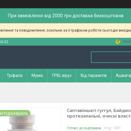
При замовленні від 2000 грн доставка безкоштовна
лення та повідомлення, оскільки за її графіком роботи сьогодні вихід
Хмел
60-22
Тріфала
Муміє
ГРВІ, вірус
Від паразитів
Ашвага
Саптавіншаті гуггул, Байдин
застуда,кашель
протизапальні, очисні власт
Готово до відправки
Код:
1081