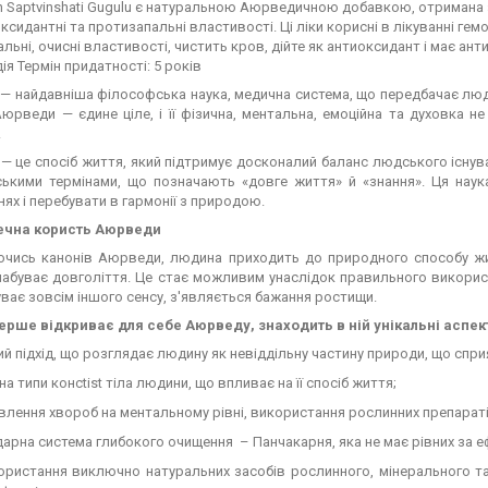
h Saptvinshati Gugulu є натуральною Аюрведичною добавкою, отримана з 
ксидантні та протизапальні властивості. Ці ліки корисні в лікуванні гем
льні, очисні властивості, чистить кров, дійте як антиоксидант і має анти
дія Термін придатності: 5 років
— найдавніша філософська наука, медична система, що передбачає люд
юрведи — єдине ціле, і її фізична, ментальна, емоційна та духовка 
.
 це спосіб життя, який підтримує досконалий баланс людського існув
ськими термінами, що позначають «довге життя» й «знання». Ця наука
ях і перебувати в гармонії з природою.
ечна користь Аюрведи
чись канонів Аюрведи, людина приходить до природного способу житт
набуває довголіття. Це стає можливим унаслідок правильного використ
уває зовсім іншого сенсу, з'являється бажання ростищи.
вперше відкриває для себе Аюрведу, знаходить в ній унікальні аспек
ий підхід, що розглядає людину як невіддільну частину природи, що спр
на типи консtist тіла людини, що впливає на її спосіб життя;
лення хвороб на ментальному рівні, використання рослинних препараті
арна система глибокого очищення – Панчакарня, яка не має рівних за 
ористання виключно натуральних засобів рослинного, мінерального т