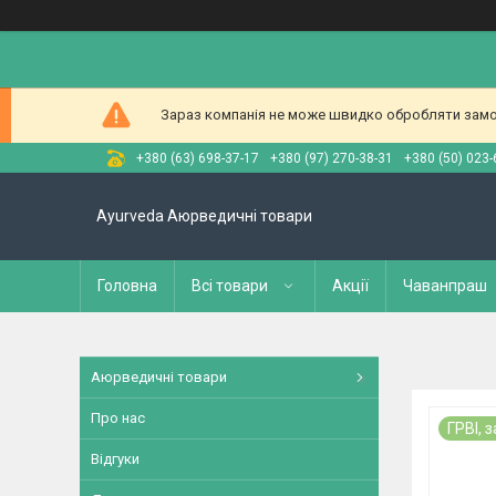
Зараз компанія не може швидко обробляти замов
+380 (63) 698-37-17
+380 (97) 270-38-31
+380 (50) 023-
Ayurveda Аюрведичні товари
Головна
Всі товари
Акції
Чаванпраш
Аюрведичні товари
Про нас
ГРВІ, 
Відгуки