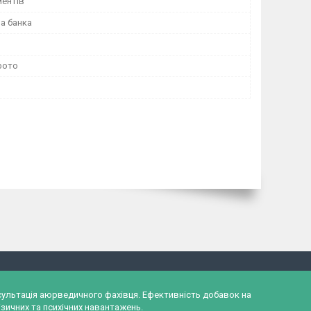
ентів
а банка
фото
онсультація аюрведичного фахівця. Ефективність добавок на
зичних та психічних навантажень.