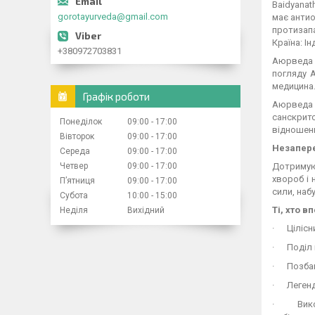
Baidyanat
gorotayurveda@gmail.com
має антио
протизапа
Країна: Ін
+380972703831
Аюрведа 
погляду А
медицина
Графік роботи
Аюрведа —
санскрит
Понеділок
09:00
17:00
відношенн
Вівторок
09:00
17:00
Незапер
Середа
09:00
17:00
Четвер
09:00
17:00
Дотримую
хвороб і 
Пʼятниця
09:00
17:00
сили, наб
Субота
10:00
15:00
Ті, хто 
Неділя
Вихідний
·
Цілісн
·
Поділ 
·
Позбав
·
Легенд
·
Вик