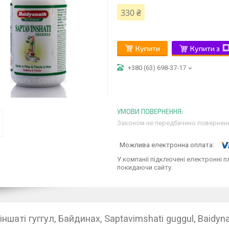
330 ₴
Купити
Купити з
+380 (63) 698-37-17
Законом не передбачено поверненн
У компанії підключені електронні п
покидаючи сайту.
ншаті гуггул, Байдинах, Saptavimshati guggul, Baidyna