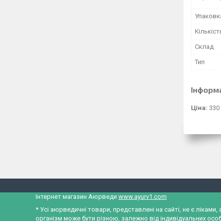
Упаковк
Кількіст
Склад
Тип
Інформ
Ціна:
330
Інтернет магазин Аюрведи
www.ayurv1.com
* Усі аюрведичні товари, представлені на сайті, не є лікам
організм може бути різною, залежно від індивідуальних особ