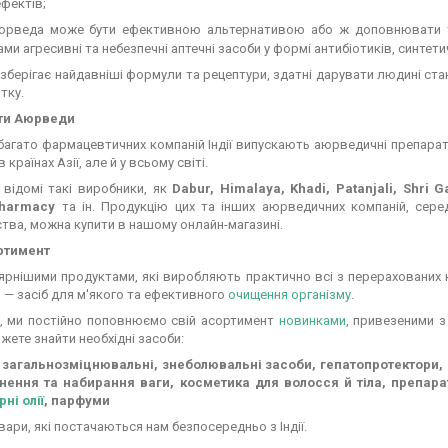
ефектів;
юрведа може бути ефективною альтернативою або ж доповнювати тр
ми агресивні та небезпечні аптечні засоби у формі антибіотиків, синтети
берігає найдавніші формули та рецептури, здатні дарувати людині ста
тку.
ти Аюрведи
багато фармацевтичних компаній Індії випускають аюрведичні препарат
в країнах Азії, але й у всьому світі.
 відомі такі виробники, як
Dabur, Himalaya, Khadi, Patanjali, Shri 
Pharmacy
та ін. Продукцію цих та інших аюрведичних компаній, серед
тва, можна купити в нашому онлайн-магазині.
ртимент
ярнішими продуктами, які виробляють практично всі з перерахованих 
а
— засіб для м'якого та ефективного
очищення організму
.
о, ми постійно поповнюємо свій асортимент
новинками
, привезеними з
жете знайти необхідні засоби:
 загальнозміцнювальні, знеболювальні засоби, гепатопротектори, с
нення та набирання ваги, косметика для волосся й тіла, препарат
рні олії
, парфуми
овари, які постачаються нам безпосередньо з Індії.