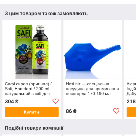
З цим товаром також замовляють
Сафі сироп (оригінал) /
Неті піт — спеціальна
Аюр
Safi, Hamdard / 200 ml
посудина для промивання
Інді
натуральний засіб для
носогорла 170-190 мл
Дабу
очищення крові при
г
304
218
₴
висипаннях
86
₴
Купити
Подібні товари компанії