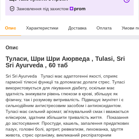
Замовлення під захистом
Опис
Характеристики
Доставка
Оплата
Умови п
Опис
Туласи, Шри Шри Аюрведа , Tulasi, Sri
Sri Ayurveda , 60 таб
Sri Sri Ayurveda Туласі має адаптогенні якості, сприяє
гармонії тілесні функції та допомагає долати стрес. Туласі
використовується для лікування діабету, оскільки має
здатність знижувати рівень глюкози в крові, збільшує як
фізичну, так і розумову витривалість. Підвищує імунітет і є
сильнодійним антистресовим засобом і антиоксидантом.
Туласі має сильний аромат, зв'язувальний смак і вважається
еліксиром, здатним збільшити тривалість життя. Показання
до застосування: Простуди, кашель, запалення придаткових
пазух, головні болі, артрит, ревматизм, лихоманка, здуття
живота, стрес організму, викликаний респіраторним