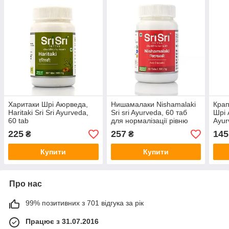
Харитаки Шрі Аюрведа,
Нишамалаки Nishamalaki
Крап
Haritaki Sri Sri Ayurveda,
Sri sri Ayurveda, 60 таб
Шрі 
60 tab
для нормалізації рівню
Ayur
цукру в крові
Drop
225
257
145
₴
₴
Купити
Купити
Про нас
99% позитивних з 701 відгука за рік
Працює з 31.07.2016