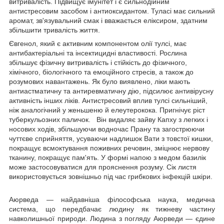
витривалість. Підвищує імунітет і є сильнодійним
антистресовим засобом і антиоксидантом. Туласі має сильний
аромат, зв'язувальний смак і вважається еліксиром, здатним
збільшити тривалість життя.
Євгенол, який є активним компонентом олії тулсі, має
антибактеріальні та інсектицидні властивості. Рослина
збільшує фізичну витривалість і стійкість до фізичного,
хімічного, біологічного та емоційного стресів, а також до
розумових навантажень. Як було виявлено, ліки мають
антиастматичну та антиревматичну дію, підсилює антивірусну
активність інших ліків. Антистресовий вплив тулсі сильніший,
ніж аналогічний у женьшеню й елеутерокока. Пригнічує ріст
туберкульозних паличок. Він видаляє зайву Капху з легких і
носових ходів, збільшуючи водночас Прану та загострюючи
чуттєве сприйняття, усуваючи надлишок Вати з товстої кишки,
покращує всмоктування поживних речовин, зміцнює нервову
тканину, покращує пам'ять. У формі напою з медом базилік
може застосовуватися для прояснення розуму. Сік листя
використовується зовнішньо під час грибкових інфекцій шкіри.
Аюрведа — найдавніша філософська наука, медична
система, що передбачає людину як тижневу частину
навколишньої природи. Людина з погляду Аюрведи — єдине