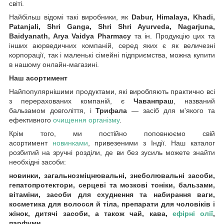
світі.
Найбільш відомі такі виробники, як
Dabur, Himalaya, Khadi,
Patanjali, Shri Ganga, Shri Shri Ayurveda, Nagarjuna,
Baidyanath, Arya Vaidya Pharmacy
та ін. Продукцію цих та
інших аюрведичних компаній, серед яких є як величезні
корпорації, так і маленькі сімейні підприємства, можна купити
в нашому онлайн-магазині.
Наш асортимент
Найпопулярнішими продуктами, які виробляють практично всі
з перерахованих компаній, є
Чаванпраш
, названий
бальзамом довголіття, і
Трифала
— засіб для м'якого та
ефективного
очищення організму
.
Крім того, ми постійно поповнюємо свій
асортимент
новинками
, привезеними з Індії. Наш каталог
розбитий на зручні розділи, де ви без зусиль можете знайти
необхідні засоби:
новинки, загальнозміцнювальні, знеболювальні засоби,
гепатопротектори, серцеві та мозкові тоніки, бальзами,
вітаміни, засоби для схуднення та набирання ваги,
косметика для волосся й тіла, препарати для чоловіків і
жінок, дитячі засоби, а також чай, кава,
ефірні олії
,
парфуми