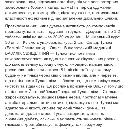
захворюванням, підтримка організму під час респіраторних
захворювань (бронхіт, катар, астма) і в період одужання,
антистресове, антимікробне, відхаркувальне, протизапальні
властивості ефективні під час запалення дихальних шляхів.
Протипоказання: індивідуальна чутливість до компонентів
препарату, вагітність і годування груддю. Дозування: по 1-2
таблетки двічі на день за 20-30 хв до їди. Мінімальний курс:
30 днів. Кількість упаковок на курс: 2 шт. Склад: Туласі
(Базилік Священний). Опис: В аюрведичній медицині
БАЗИЛІК СВЯЩЕННИЙ — Туласі тисячоліттями
використовувалася, як одна з основних лікувальних рослин,
що мають велику цілющу силу, є, ймовірно, найсвятішою
рослиною Індії після лотоса. В Індії він стоїть у кожному
будинку не тільки через свій очисний вплив, але й через те,
що є втіленням Туласі-діви — божества, що символізує саму
чистоту та відданість. Ця рослина присвячена Вишну, тому що
є втіленням Його найбільшої відданої Туласі-діви. Стельове,
жарознижувальне, зміцнювальне нерви, протиспазматичне,
антибактеріальне, антисептичне, відхаркувальне. Туласі має
адаптогенні якості, сприяє гармонії тілесні функції та
допомагає долати стрес. Туласі використовується для
лікування діабету, оскільки має здатність знижувати рівень
глюкози в крові, збільшує як фізичну, так і розумову