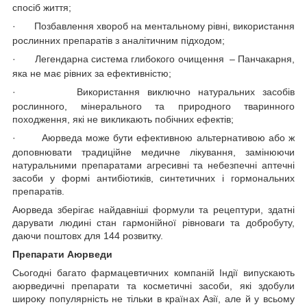
спосіб життя;
·
Позбавлення хвороб на ментальному рівні, використання
рослинних препаратів з аналітичним підходом;
·
Легендарна система глибокого очищення – Панчакарня,
яка не має рівних за ефективністю;
·
Використання виключно натуральних засобів
рослинного, мінерального та природного тваринного
походження, які не викликають побічних ефектів;
·
Аюрведа може бути ефективною альтернативою або ж
доповнювати традиційне медичне лікування, замінюючи
натуральними препаратами агресивні та небезпечні аптечні
засоби у формі антибіотиків, синтетичних і гормональних
препаратів.
Аюрведа зберігає найдавніші формули та рецептури, здатні
дарувати людині стан гармонійної рівноваги та добробуту,
даючи поштовх для 144 розвитку.
Препарати Аюрведи
Сьогодні багато фармацевтичних компаній Індії випускають
аюрведичні препарати та косметичні засоби, які здобули
широку популярність не тільки в країнах Азії, але й у всьому