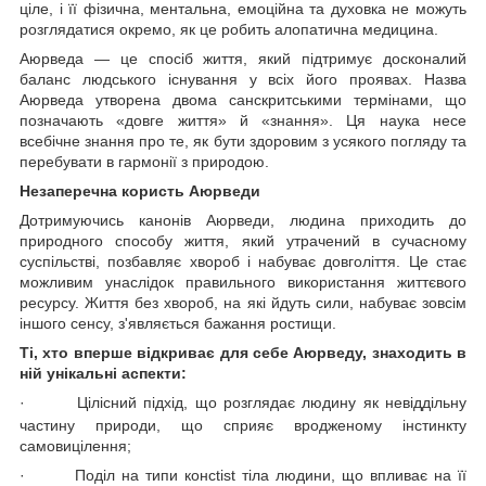
ціле, і її фізична, ментальна, емоційна та духовка не можуть
розглядатися окремо, як це робить алопатична медицина.
Аюрведа — це спосіб життя, який підтримує досконалий
баланс людського існування у всіх його проявах. Назва
Аюрведа утворена двома санскритськими термінами, що
позначають «довге життя» й «знання». Ця наука несе
всебічне знання про те, як бути здоровим з усякого погляду та
перебувати в гармонії з природою.
Незаперечна користь Аюрведи
Дотримуючись канонів Аюрведи, людина приходить до
природного способу життя, який утрачений в сучасному
суспільстві, позбавляє хвороб і набуває довголіття. Це стає
можливим унаслідок правильного використання життєвого
ресурсу. Життя без хвороб, на які йдуть сили, набуває зовсім
іншого сенсу, з'являється бажання ростищи.
Ті, хто вперше відкриває для себе Аюрведу, знаходить в
ній унікальні аспекти:
·
Цілісний підхід, що розглядає людину як невіддільну
частину природи, що сприяє вродженому інстинкту
самовицілення;
·
Поділ на типи консtist тіла людини, що впливає на її