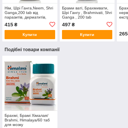
Нім, Шрі Ганга,Neem, Shri
Брами ваті, Брахмивати,
Брах
Ganga,200 tab від
Шрі Гангу , Brahmivati, Shri
нерв
паразитів, дерматитів,
Ganga , 200 tab
екст
папілом, Природний
заспокоює, від
Brah
415
497
₴
₴
антибіотик
тривожності
аюр
265
Купити
Купити
Подібні товари компанії
Брахмі, Брамі Хімалая/
Brahmi, Himalaya/60 таб
для мозку