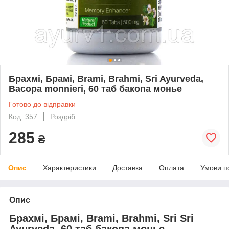
Брахмі, Брамі, Brami, Brahmi, Sri Ayurveda,
Bacopa monnieri, 60 таб бакопа монье
Готово до відправки
Код: 357
Роздріб
285
₴
Опис
Характеристики
Доставка
Оплата
Умови п
Опис
Брахмі, Брамі, Brami, Brahmi, Sri Sri
Ayurveda, 60 таб бакопа монье