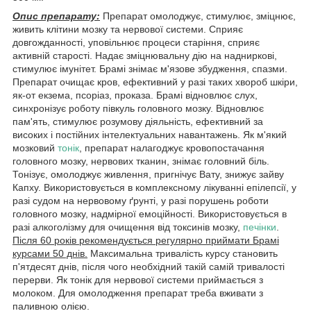
Опис препарату:
Препарат омолоджує, стимулює, зміцнює,
живить клітини мозку та нервової системи. Сприяє
довгожданності, уповільнює процеси старіння, сприяє
активній старості. Надає зміцнювальну дію на надниркові,
стимулює імунітет. Брамі знімає м'язове збудження, спазми.
Препарат очищає кров, ефективний у разі таких хвороб шкіри,
як-от екзема, псоріаз, проказа. Брамі відновлює слух,
синхронізує роботу півкуль головного мозку. Відновлює
пам'ять, стимулює розумову діяльність, ефективний за
високих і постійних інтелектуальних навантажень. Як м'який
мозковий
тонік
, препарат налагоджує кровопостачання
головного мозку, нервових тканин, знімає головний біль.
Тонізує, омолоджує живлення, пригнічує Вату, знижує зайву
Капху. Використовується в комплексному лікуванні епілепсії, у
разі судом на нервовому ґрунті, у разі порушень роботи
головного мозку, надмірної емоційності. Використовується в
разі алкоголізму для очищення від токсинів мозку,
печінки
.
Після 60 років рекомендується регулярно приймати Брамі
курсами 50 днів.
Максимальна тривалість курсу становить
п'ятдесят днів, після чого необхідний такій самій тривалості
перерви. Як тонік для нервової системи приймається з
молоком. Для омолодження препарат треба вживати з
паливною олією.