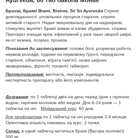
Брахмі, Брамі/ Brami, Brahmi, Sri Sri Ayurveda
Сприяє
довгожданності, уповільнює процеси старіння, сприяє
активній старості. Надає зміцнювальну дію на надниркові,
стимулює імунітет. Брамі знімає м'язове збудження, спазми.
Препарат очищає кров, ефективний у разі таких хвороб шкіри,
як-от екзема, псоріаз, проказа.
Показання до застосування:
головні болі, розумова робота,
нервові розлади, судоми на нервовому ґрунті, передчасне
старіння, облисіння, втрата пам'яті, низка шкірних
захворювань, фронтіт, тонзиліт, гайморит.
Протипоказання:
вагітність, лактація, індивідуальна
нестерпність препарату або його компонентів.
Дозування
: по 1 таблетці двічі на день перед їдою з гарячою
водою, гарячим молоком або медом. Діти 6-14 років — 1
таблетка на ніч.
Мінімальний курс
: 60 днів.
Для профілактики
по 1 таблетці на ніч упродовж 3-4 місяців.
Орієнтовна кількість паковань на курс: 2 пачки.
Склад:
в одній таблетці міститься Брамі (Bacopa monnieri)
500 мг.