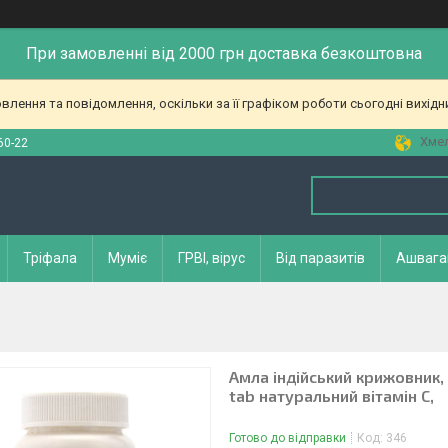
При замовленні від 2000 грн доставка безкоштовна
лення та повідомлення, оскільки за її графіком роботи сьогодні вихід
Хмел
60-22
Тріфала
Муміє
ГРВІ, вірус
Від паразитів
Ашвага
Амла індійський крижовник, 
tab натуральний вітамін С,
Готово до відправки
Код:
346