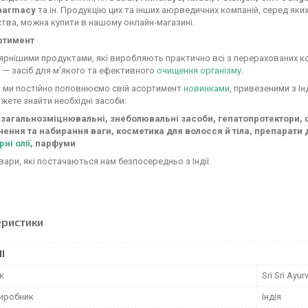
Pharmacy
та ін. Продукцію цих та інших аюрведичних компаній, серед яких 
тва, можна купити в нашому онлайн-магазині.
ртимент
рнішими продуктами, які виробляють практично всі з перерахованих ко
а
— засіб для м'якого та ефективного
очищення організму
.
, ми постійно поповнюємо свій асортимент
новинками
, привезеними з Ін
жете знайти необхідні засоби:
 загальнозміцнювальні, знеболювальні засоби, гепатопротектори, се
ення та набирання ваги, косметика для волосся й тіла, препарати дл
рні олії
, парфуми
овари, які постачаються нам безпосередньо з Індії.
еристики
І
к
Sri Sri Ayu
виробник
Індія