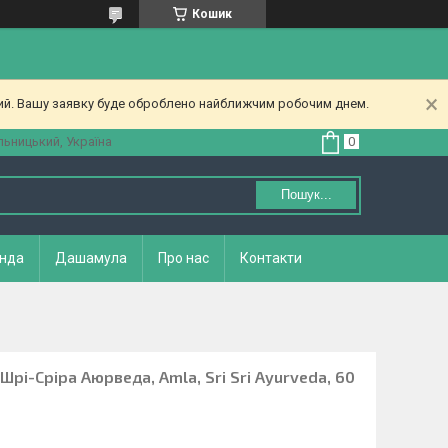
Кошик
ний. Вашу заявку буде оброблено найближчим робочим днем.
ьницький, Україна
Пошук...
нда
Дашамула
Про нас
Контакти
Шрі-Сріра Аюрведа, Amla, Sri Sri Ayurveda, 60