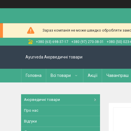
Зараз компанія не може швидко обробляти замов
+380 (63) 698-37-17
+380 (97) 270-38-31
+380 (50) 023-
Ayurveda Аюрведичні товари
Головна
Всі товари
Акції
Чаванпраш
Аюрведичні товари
Про нас
Відгуки