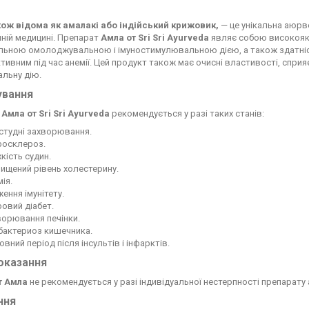
кож відома як амалакі або індійський крижовик,
— це унікальна аюрв
ній медицині. Препарат
Амла от Sri Sri Ayurveda
являє собою високоякіс
льною омолоджувальною і імуностимулювальною дією, а також здатніс
тивним під час анемії. Цей продукт також має очисні властивості, сприяє
льну дію.
ування
т
Амла от Sri Sri Ayurveda
рекомендується у разі таких станів:
студні захворювання.
росклероз.
кість судин.
ищений рівень холестерину.
ія.
ення імунітету.
овий діабет.
ворювання печінки.
бактериоз кишечника.
овний період після інсультів і інфарктів.
оказання
т Амла
не рекомендується у разі індивідуальної нестерпності препарату 
ння