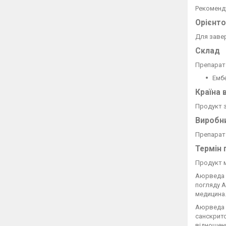
Рекоменду
Орієнто
Для завер
Склад
Препарат 
Ембе
Країна 
Продукт з
Виробн
Препарат 
Термін 
Продукт м
Аюрведа 
погляду А
медицина
Аюрведа —
санскритс
відношенн