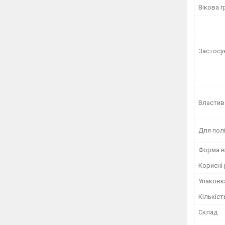
Вікова г
Застосу
Властив
Для пол
Форма в
Корисні
Упаковк
Кількіст
Склад