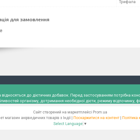
Трифала
ація для замовлення
 ₴
и, а відносяться до дієтичних добавок. Перед застосуванням потрібна к
ливостей організму, дотримання необхідної дієти, режиму відпочинку, фі
Сайт створений на маркетплейсі
Prom.ua
"Ayurveda" Інтернет магазин аюрведичних товарів з Індії |
Поскаржитися на контент
|
Політика 
Select Language
▼