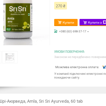
270 ₴
Купити
Купити з
+380 (63) 698-37-17
Законом не передбачено поверненн
У компанії підключені електронні п
покидаючи сайту.
рі-Аюрведа, Amla, Sri Sri Ayurveda, 60 tab