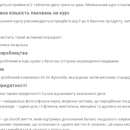
ється приймати 2 таблетки двічі-тричі на день. Мінімальний курс станови
вна кількість паковань на курс
шення курсу рекомендується придбати від 3 до 6 баночок продукту, за
містить такий активний інгредієнт:
лика лікарська.
виробництва
роблений в Індії, країні з багатою історією аюрведичної медицини.
ик
зроблений компанією Sri Sri Ayurveda, яка відома своїм високим станда
придатності
ає термін придатності 3 роки від моменту зазначеної дати.
— найдавніша філософська наука, медична система, що передбачає люд
юрведи — єдине ціле, і її фізична, ментальна, емоційна та духовка не м
.
 це спосіб життя, який підтримує досконалий баланс людського існува
ькими термінами, що позначають «довге життя» й «знання». Ця наука несе
ях і перебувати в гармонії з природою.