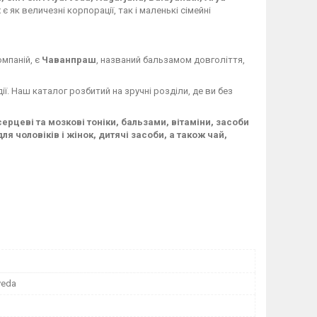
є як величезні корпорації, так і маленькі сімейні
мпаній, є
Чаванпраш
, названий бальзамом довголіття,
дії. Наш каталог розбитий на зручні розділи, де ви без
рцеві та мозкові тоніки, бальзами, вітаміни, засоби
я чоловіків і жінок, дитячі засоби, а також чай,
rveda