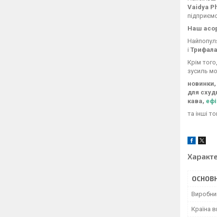
Vaidya 
підприємс
Наш асо
Найпопуля
і
Трифал
Крім того
зусиль мо
новинки,
для схудн
кава,
ефі
та інші т
Характ
ОСНОВН
Виробни
Країна 