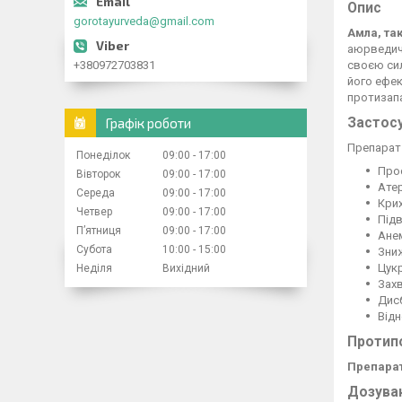
Опис
gorotayurveda@gmail.com
Амла, та
аюрведич
+380972703831
своєю си
його ефек
протизапа
Графік роботи
Застос
Препара
Понеділок
09:00
17:00
Про
Вівторок
09:00
17:00
Ате
Середа
09:00
17:00
Крих
Четвер
09:00
17:00
Підв
Пʼятниця
09:00
17:00
Анем
Субота
10:00
15:00
Зниж
Цукр
Неділя
Вихідний
Зах
Дис
Відн
Протип
Препара
Дозува