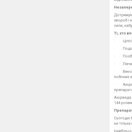
Незапер
Дотримуюч
хвороб і 
сили, наб
Ті, хто 
· Цілісни
· Поділ н
· Позбав
· Легенд
· Викори
побічних 
· Аюрвед
препарата
Аюрведа з
144 розви
Препара
Сьогодні 
не тільки 
Найбільш 