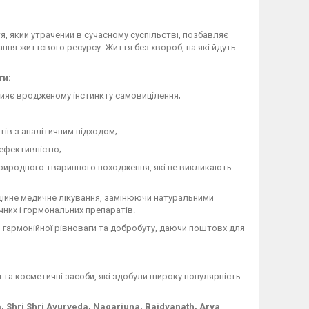
 який утрачений в сучасному суспільстві, позбавляє
ння життєвого ресурсу. Життя без хвороб, на які йдуть
ти:
рияє вродженому інстинкту самовицілення;
ів з аналітичним підходом;
 ефективністю;
иродного тваринного походження, які не викликають
не медичне лікування, замінюючи натуральними
чних і гормональних препаратів.
 гармонійної рівноваги та добробуту, даючи поштовх для
 та косметичні засоби, які здобули широку популярність
a, Shri Shri Ayurveda, Nagarjuna, Baidyanath, Arya