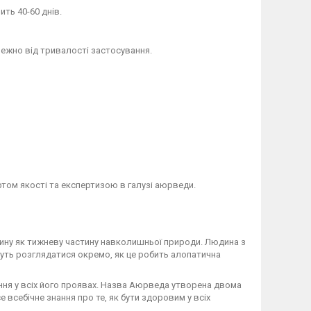
ть 40-60 днів.
лежно від тривалості застосування.
ртом якості та експертизою в галузі аюрведи.
ину як тижневу частину навколишньої природи. Людина з
ожуть розглядатися окремо, як це робить алопатична
ння у всіх його проявах. Назва Аюрведа утворена двома
 всебічне знання про те, як бути здоровим у всіх