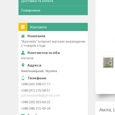
Доставка та оплата
Повернення
Контакти
"Ayurveda" Інтернет магазин аюрведични
х товарів з Індії
Наталія
Хмельницький, Україна
+380 (63) 698-37-17
+380 (97) 270-38-31
gorotayurveda@gmail.com
+380 (50) 023-60-22
+380 (98) 312-93-59
Амла, Ш