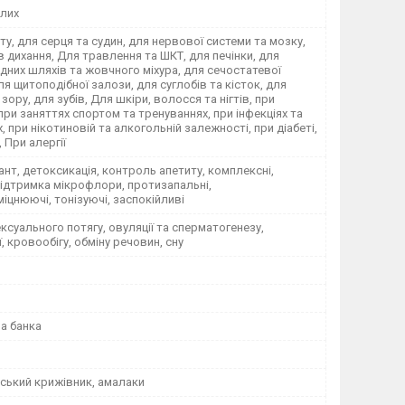
лих
ету, для серця та судин, для нервової системи та мозку,
в дихання, Для травлення та ШКТ, для печінки, для
них шляхів та жовчного міхура, для сечостатевої
ля щитоподібної залози, для суглобів та кісток, для
 зору, для зубів, Для шкіри, волосся та нігтів, при
 при заняттях спортом та тренуваннях, при інфекціях та
, при нікотиновій та алкогольній залежності, при діабеті,
, При алергії
нт, детоксикація, контроль апетиту, комплексні,
 підтримка мікрофлори, протизапальні,
іцнюючі, тонізуючі, заспокійливі
сексуального потягу, овуляції та сперматогенезу,
ї, кровообігу, обміну речовин, сну
а банка
йський крижівник, амалаки