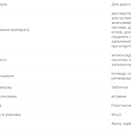
рупа
Для дорос
для імуніт
для органі
жовчовивід
системи, д
вання препарату
м'язів, для
схудненні,
запаленнях
при алергії
антиоксида
ості
сечогінні,
загальнозм
потенції, 
іпшення
регенераці
ипуску
Таблетки
 речовини
вітаміни
а
Пластиков
ь в упаковці
60 шт.
Амла, інді