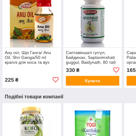
Ану оіл, Шрі Ганга/ Anu
Саптавіншаті гуггул,
Сари
Oil, Shri Ganga/50 ml
Байдинах, Saptavimshati
Pata
краплі для носа та вух
guggul, Baidynath, 80 таб
орга
протизапальні, очисні
сис
330
165
₴
властивості
225
₴
Купити
Подібні товари компанії