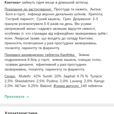
Кантика»
займуть гідне місце в домашній аптечці.
Показання до застосування:
Простуда та нежить; Ангіна;
Болі в горлі; Інфекції верхніх дихальних шляхів; Хрипота;
Гострий ларингіт; Сухий кашель; Грип. Дозування: 2-3
гранули розсмоктувати 5-6 разів на день. Він усуває
неприємний запах і надовго залишає відчуття свіжості,
особливо ті, хто страждає від інфекційних захворювань зубів і
ясен. Лікарські трави, що входять до складу Кантхіки,
приносять полегшення у разі простудних захворювань,
тонзиліту, ларингіту та фарингіту.
Переваги аюрведичних таблеток Kanthika:
Знімає
подразнення й біль у горлі, знімає кашель, очищає голос,
освіжає дихання, ефективний у разі простудних
захворювань, тонзиліту, ларингету та фарингіту.
Склад:
Mulethi : 42% Sunth: 10% Jaiphal: 4.75 % Туласи:
2,5% Sheetalchini: 2,5% Pudina: 2,0% Lavang: 2,0% Капур:
2,0% A67ain: 0,25% Babool.
Форма випуску:
140 таблеток.
Приховати
Характеристики