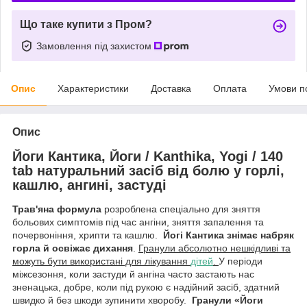
Що таке купити з Пром?
Замовлення під захистом
Опис
Характеристики
Доставка
Оплата
Умови п
Опис
Йоги Кантикa, Йоги / Kanthika, Yogi / 140
tab натуральний засіб від болю у горлі,
кашлю, ангині, застуді
Трав'яна формула
розроблена спеціально для зняття
больових симптомів під час ангіни, зняття запалення та
почервоніння, хрипти та кашлю.
Йогі Кантика знімає набряк
горла й освіжає дихання
.
Гранули абсолютно нешкідливі та
можуть бути використані для лікування
дітей
.
У періоди
міжсезоння, коли застуди й ангіна часто застають нас
зненацька, добре, коли під рукою є надійний засіб, здатний
швидко й без шкоди зупинити хворобу.
Гранули «Йоги