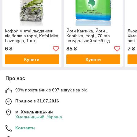
Кофол м'ятні льодяники
Йоги Кантикa, Йоги ,
Льо
від болю в горлі, Kofol Mint
Kanthika, Yogi , 70 tab
Хіма
Lozenges, 1 шт.
натуральний засіб від
разі
болю у горлі, кашлю,
пост
6
85
7
₴
₴
₴
ангині, застуді
лари
Купити
Купити
Про нас
99% позитивних з 697 відгуків за рік
Працює з 31.07.2016
м. Хмельницький
Хмельницький, Україна
Контакти