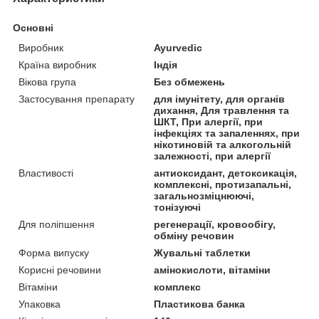
Основні
Виробник
Ayurvedic
Країна виробник
Індія
Вікова група
Без обмежень
Застосування препарату
для імунітету, для органів
дихання, Для травлення та
ШКТ, При алергії, при
інфекціях та запаленнях, при
нікотиновій та алкогольній
залежності, при алергії
Властивості
антиоксидант, детоксикація,
комплексні, протизапальні,
загальнозміцнюючі,
тонізуючі
Для поліпшення
регенерації, кровообігу,
обміну речовин
Форма випуску
Жувальні таблетки
Корисні речовини
амінокислоти, вітаміни
Вітаміни
комплекс
Упаковка
Пластикова банка