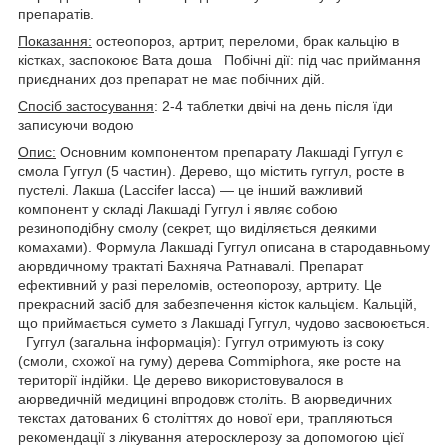
препаратів.
Показання:
остеопороз, артрит, переломи, брак кальцію в
кістках, заспокоює Вата доша Побічні дії: під час приймання
приєднаних доз препарат не має побічних дій.
Спосіб застосування
: 2-4 таблетки двічі на день після їди
записуючи водою
Опис:
Основним компонентом препарату Лакшаді Гуггул є
смола Гуггул (5 частин). Дерево, що містить гуггул, росте в
пустелі. Лакша (Laccifer lacca) — це інший важливий
компонент у складі Лакшаді Гуггул і являє собою
резиноподібну смолу (секрет, що виділяється деякими
комахами). Формула Лакшаді Гуггул описана в стародавньому
аюрвдичному трактаті Бахняча Ратнавалі. Препарат
ефективний у разі переломів, остеопорозу, артриту. Це
прекрасний засіб для забезпечення кісток кальцієм. Кальцій,
що приймається сумето з Лакшаді Гуггул, чудово засвоюється.
Гуггул (загальна інформація): Гуггул отримують із соку
(смоли, схожої на гуму) дерева Commiphora, яке росте на
території індійки. Це дерево використовувалося в
аюрведичній медицині впродовж століть. В аюрведичних
текстах датованих 6 століттях до нової ери, трапляються
рекомендації з лікування атеросклерозу за допомогою цієї