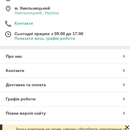
м. Хмельницький
Хмельницький, Україна
Контакти
Сьогодні працює з 09:00 до 17:00
Показати весь графік роботи
Про нас
Контакти
Доставка та оплата
Графік роботи
Повна версія сайту
Сайт створено на маркетплейсі
Prom.ua
Зараз компанія не може швидко обробляти замовлення та