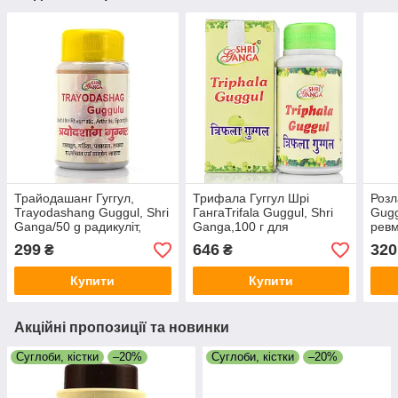
Трайодашанг Гуггул,
Трифала Гуггул Шрі
Розл
Trayodashang Guggul, Shri
ГангаTrifala Guggul, Shri
Gugg
Ganga/50 g радикуліт,
Ganga,100 г для
ревм
ревматоїдний артрит і
очищення організму,
ревм
299
646
320
₴
₴
остеоартрит, скутість у
кішечника, детокс
спині, параліч,
Купити
Купити
Акційні пропозиції та новинки
Суглоби, кістки
–20%
Суглоби, кістки
–20%