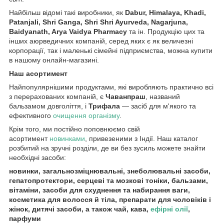
Найбільш відомі такі виробники, як
Dabur, Himalaya, Khadi,
Patanjali, Shri Ganga, Shri Shri Ayurveda, Nagarjuna,
Baidyanath, Arya Vaidya Pharmacy
та ін. Продукцію цих та
інших аюрведичних компаній, серед яких є як величезні
корпорації, так і маленькі сімейні підприємства, можна купити
в нашому онлайн-магазині.
Наш асортимент
Найпопулярнішими продуктами, які виробляють практично всі
з перерахованих компаній, є
Чаванпраш
, названий
бальзамом довголіття, і
Трифала
— засіб для м'якого та
ефективного
очищення організму
.
Крім того, ми постійно поповнюємо свій
асортимент
новинками
, привезеними з Індії. Наш каталог
розбитий на зручні розділи, де ви без зусиль можете знайти
необхідні засоби:
новинки, загальнозміцнювальні, знеболювальні засоби,
гепатопротектори, серцеві та мозкові тоніки, бальзами,
вітаміни, засоби для схуднення та набирання ваги,
косметика для волосся й тіла, препарати для чоловіків і
жінок, дитячі засоби, а також чай, кава,
ефірні олії
,
парфуми