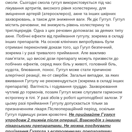
смоли. Сьогодні смола гуггул використовується під час
лікування артритів, високого рівня холестерину, для
зміцнення артерій (атеросклероз), акне та інших шкірних
захворювань, а також для зниження ваги. Як діє Гуггул. Гуггул
містить речовини, які знижують рівень холестерину та
тригліцеридів. Одна з цих речовин допомагає за деяких типу
акне. Побічні ефекти від приймання гуггулу, зокрема в складі
інших препаратів. На основі клінічних випробувань були
отримані переконливі докази того, що Гугул безпечний,
зокрема і у разі тривалого приймання. Але важливо
пам'ятати, що високі дози препарату можуть призвести до
побічних ефектів, серед яких біль у животі, головний біль,
нудота, блювання, понос. Гуггул може стати причиною
алергічної реакції, як-от свербіж. Загальні випадки, за яких
вживання Гуггулу не рекомендується (зокрема в складі інших
препаратів). Вагітність і годування груддю. Захворювання
чутливі до гормонів, позаяк Гуггул може слугувати гармоном
естрогену в тілі. У разі збоїв у роботі щитоподібної залози. У
цьому разі приймання Гуггулу допускається тільки за
призначенням лікаря.Післеопераційний період, оскільки
Гуггул підвищує ризик кровотечі.
Не приймайте Гуггул
упродовж 2 тижнів після операції. Взаємодія з іншими
лікарськими препаратами. Не можна поєднувати
приймання Гуггула з естрогенними препаратами.