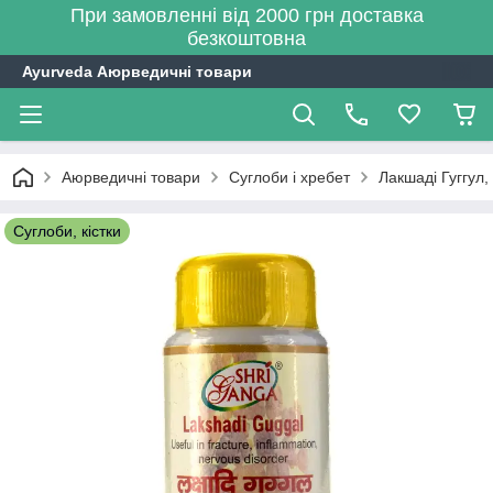
При замовленні від 2000 грн доставка
безкоштовна
Ayurveda Аюрведичні товари
Аюрведичні товари
Суглоби і хребет
Лакшаді Гуггул,
Суглоби, кістки