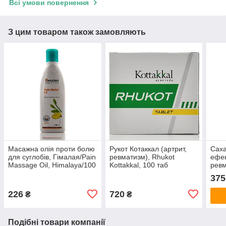
Всі умови повернення
З цим товаром також замовляють
Масажна олія проти болю
Рукот Котаккал (артрит,
Саха
для суглобів, Гімалая/Pain
ревматизм), Rhukot
ефек
Massage Oil, Himalaya/100
Kottakkal, 100 таб
ревм
ml
суди
375
thai
226
720
₴
₴
Подібні товари компанії