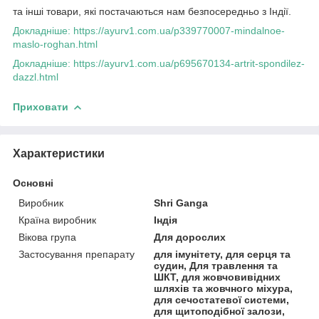
та інші товари, які постачаються нам безпосередньо з Індії.
Докладніше: https://ayurv1.com.ua/p339770007-mindalnoe-
maslo-roghan.html
Докладніше: https://ayurv1.com.ua/p695670134-artrit-spondilez-
dazzl.html
Приховати
Характеристики
Основні
Виробник
Shri Ganga
Країна виробник
Індія
Вікова група
Для дорослих
Застосування препарату
для імунітету, для серця та
судин, Для травлення та
ШКТ, для жовчовивідних
шляхів та жовчного міхура,
для сечостатевої системи,
для щитоподібної залози,