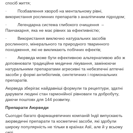
спосіб життя;
· Позбавлення хвороб на ментальному рівні,
використання рослинних препаратів з аналітичним підходом;
· Легендарна система глибокого очищення –
Панчакарня, яка не має рівних за ефективністю;
· Використання виключно натуральних засобів
рослинного, мінерального та природного тваринного
походження, які не викликають побічних ефектів;
· Аюрведа може бути ефективною альтернативою або ж
доповнювати традиційне медичне лікування, замінюючи
натуральними препаратами агресивні та небезпечні аптечні
засоби у формі антибіотиків, синтетичних і гормональних
препаратів.
Аюрведа зберігає найдавніші формули та рецептури, здатні
дарувати людині стан гармонійної рівноваги та добробуту,
даючи поштовх для 144 розвитку.
Препарати Аюрведи
Сьогодні багато фармацевтичних компаній Індії випускають
аюрведичні препарати та косметичні засоби, які здобули
широку популярність не тільки в країнах Азії, але й у всьому
світі.