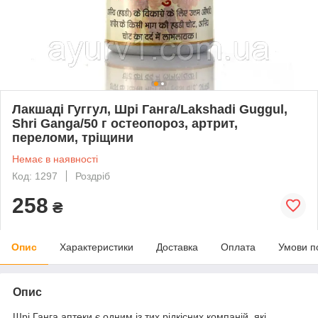
Лакшаді Гуггул, Шрі Ганга/Lakshadi Guggul,
Shri Ganga/50 г остеопороз, артрит,
переломи, тріщини
Немає в наявності
Код: 1297
Роздріб
258
₴
Опис
Характеристики
Доставка
Оплата
Умови п
Опис
Шрі Ганга аптеки є одним із тих рідкісних компаній, які