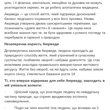
ціле, і її фізична, ментальна, емоційна та духовка не можуть
розглядатися окремо, як це робить алопатична медицина.
Аюрведа — це спосіб життя, який підтримує досконалий
баланс людського існування у всіх його проявах. Назва
Аюрведа утворена двома санскритськими термінами, що
позначають «довге життя» й «знання». Ця наука несе
всебічне знання про те, як бути здоровим з усякого погляду та
перебувати в гармонії з природою.
Незаперечна користь Аюрведи
Дотримуючись канонів Аюрведи, людина приходить до
природного способу життя, який утрачений в сучасному
суспільстві, позбавляє хвороб і набуває довголіття. Це стає
можливим унаслідок правильного використання життєвого
ресурсу. Життя без хвороб, на які йдуть сили, набуває зовсім
іншого сенсу, з'являється бажання рости 14.
Ті, хто вперше відкриває для себе Аюрведу, знаходить в
ній унікальні аспекти:
· Цілісний підхід, що розглядає людину як невіддільну
частину природи, що сприяє вродженому інстинкту
самовицілення;
· Поділ на типи консtist тіла людини, що впливає на її