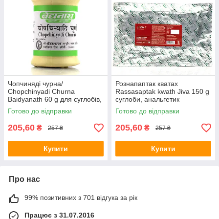
Чопчиняді чурна/
Рознапаптак кватах
Chopchinyadi Churna
Rassasaptak kwath Jiva 150 g
Baidyanath 60 g для суглобів,
суглоби, анальгетик
у разі артритів, артрозів
Готово до відправки
Готово до відправки
205,60
205,60
₴
₴
257 ₴
257 ₴
Купити
Купити
Про нас
99% позитивних з 701 відгука за рік
Працює з 31.07.2016