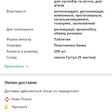
для суглобів та кісток, для
м'язів
Властивості
антиоксидант, детоксикація,
комплексні, протизапальні,
загальнозміцнюючі,
тонізуючі, заспокійливі
Для поліпшення
регенерації, кровообігу,
обміну речовин
Форма випуску
Таблетки
Упаковка
Пластикова банка
Кількість в упаковці
100 шт.
Склад
смола Гуггул (5 частин)
Приховати
Умови доставки
Доставка здійснюється тільки по передоплаті.
Нова Пошта
Укрпошта