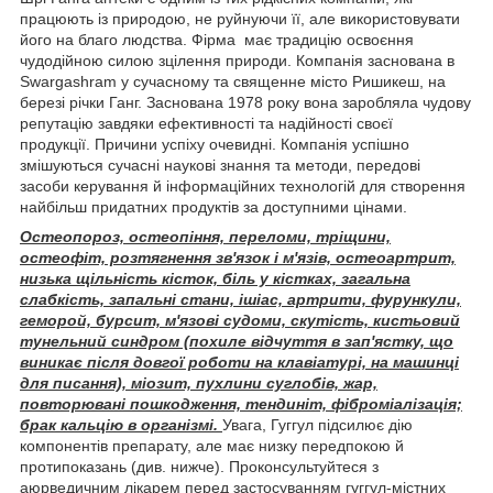
працюють із природою, не руйнуючи її, але використовувати
його на благо людства. Фірма має традицію освоєння
чудодійною силою зцілення природи. Компанія заснована в
Swargashram у сучасному та священне місто Ришикеш, на
березі річки Ганг. Заснована 1978 року вона заробляла чудову
репутацію завдяки ефективності та надійності своєї
продукції. Причини успіху очевидні. Компанія успішно
змішуються сучасні наукові знання та методи, передові
засоби керування й інформаційних технологій для створення
найбільш придатних продуктів за доступними цінами.
Остеопороз, остеопіння, переломи, тріщини,
остеофіт, розтягнення зв'язок і м'язів, остеоартрит,
низька щільність кісток, біль у кістках, загальна
слабкість, запальні стани, ішіас, артрити, фурункули,
геморой, бурсит, м'язові судоми, скутість, кистьовий
тунельний синдром (похиле відчуття в зап'ястку, що
виникає після довгої роботи на клавіатурі, на машинці
для писання), міозит, пухлини суглобів, жар,
повторювані пошкодження, тендиніт, фіброміалізація;
брак кальцію в організмі.
Увага, Гуггул підсилює дію
компонентів препарату, але має низку передпокою й
протипоказань (див. нижче). Проконсультуйтеся з
аюрведичним лікарем перед застосуванням гуггул-містних