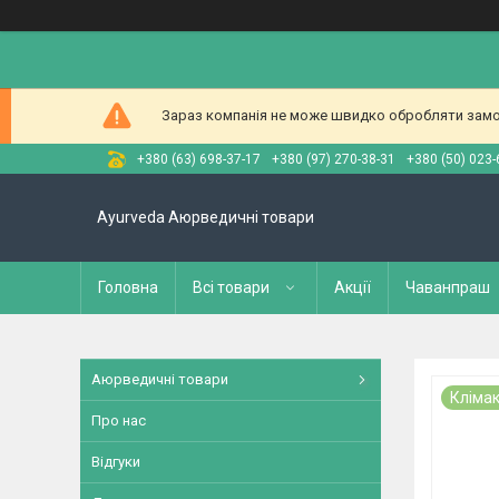
Зараз компанія не може швидко обробляти замов
+380 (63) 698-37-17
+380 (97) 270-38-31
+380 (50) 023-
Ayurveda Аюрведичні товари
Головна
Всі товари
Акції
Чаванпраш
Аюрведичні товари
Клімак
Про нас
Відгуки