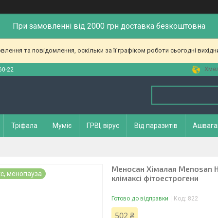
При замовленні від 2000 грн доставка безкоштовна
лення та повідомлення, оскільки за її графіком роботи сьогодні вихід
Хмел
60-22
Тріфала
Муміє
ГРВІ, вірус
Від паразитів
Ашвага
Меносан Хімалая Menosan Hi
с, менопауза
клімаксі фітоестрогени
Готово до відправки
Код:
822
502 ₴