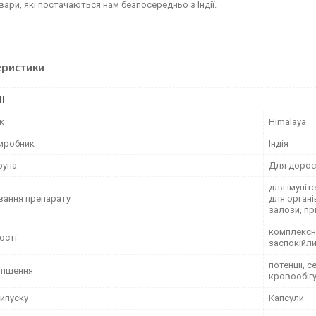
овари, які постачаються нам безпосередньо з Індії.
еристики
І
к
Himalaya
виробник
Індія
рупа
Для дорос
для імуніт
вання препарату
для органі
залози, при
комплексні
ості
заспокійли
потенції, 
іпшення
кровообігу
ипуску
Капсули