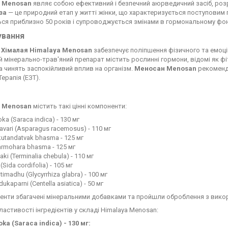
a Menosan
являє собою ефективний і безпечний аюрведичний засіб, ро
за
— це природний етап у житті жінки, що характеризується поступовим
ся приблизно 50 років і супроводжується змінами в гормональному фон
ування
Хімалая Himalaya Menosan
забезпечує поліпшення фізичного та емоційн
й мінерально-трав'яний препарат містить рослинні гормони, відомі як ф
а чинять заспокійливий вплив на організм.
Меносан Menosan
рекоменду
ерапія (ЕЗТ).
a Menosan
містить такі цінні компоненти:
ka (Saraca indica) - 130 мг
avari (Asparagus racemosus) - 110 мг
utandatvak bhasma - 125 мг
rmohara bhasma - 125 мг
taki (Terminalia chebula) - 110 мг
 (Sida cordifolia) - 105 мг
timadhu (Glycyrrhiza glabra) - 100 мг
ukaparni (Centella asiatica) - 50 мг
енти збагачені мінеральними добавками та пройшли оброблення з викор
ластивості інгредієнтів у складі Himalaya Menosan:
ka (Saraca indica) - 130 мг: