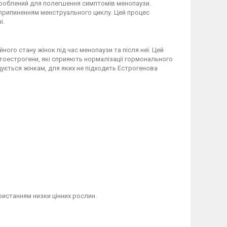
зроблений для полегшення симптомів менопаузи.
 припиненням менструального циклу. Цей процес
і.
ого стану жінок під час менопаузи та після неї. Цей
ітоестрогени, які сприяють нормалізації гормонального
ється жінкам, для яких не підходить Естрогенова
истанням низки цінних рослин.