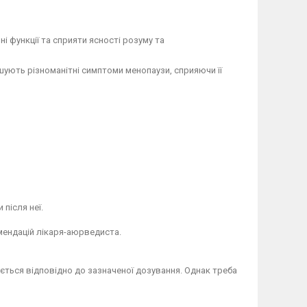
і функції та сприяти ясності розуму та
шують різноманітні симптоми менопаузи, сприяючи її
 після неї.
омендацій лікаря-аюрведиста.
ється відповідно до зазначеної дозування. Однак треба