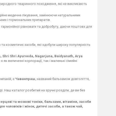
иродного тваринного походження, які не викликають
не медичне лікування, замінюючи натуральними
чних і гормональних препаратів.
 гармонійної рівноваги та добробуту, даючи поштовх для
 та косметичні засоби, які здобули широку популярність
a, Shri Shri Ayurveda, Nagarjuna, Baidyanath, Arya
є як величезні корпорації, так і маленькі сімейні
мпаній, є
Чаванпраш
, названий бальзамом довголіття,
дії. Наш каталог розбитий на зручні розділи, де ви без
рцеві та мозкові тоніки, бальзами, вітаміни, засоби
я чоловіків і жінок, дитячі засоби, а також чай,