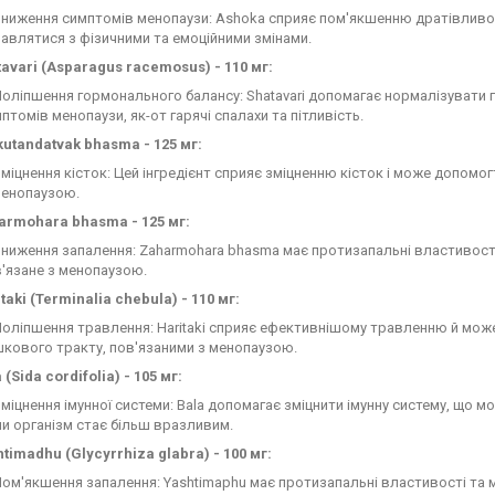
ниження симптомів менопаузи: Ashoka сприяє пом'якшенню дратівливос
авлятися з фізичними та емоційними змінами.
avari (Asparagus racemosus) - 110 мг:
оліпшення гормонального балансу: Shatavari допомагає нормалізувати
птомів менопаузи, як-от гарячі спалахи та пітливість.
kutandatvak bhasma - 125 мг:
міцнення кісток: Цей інгредієнт сприяє зміцненню кісток і може допомог
менопаузою.
armohara bhasma - 125 мг:
ниження запалення: Zaharmohara bhasma має протизапальні властивост
'язане з менопаузою.
taki (Terminalia chebula) - 110 мг:
оліпшення травлення: Haritaki сприяє ефективнішому травленню й мо
кового тракту, пов'язаними з менопаузою.
 (Sida cordifolia) - 105 мг:
міцнення імунної системи: Bala допомагає зміцнити імунну систему, що 
и організм стає більш вразливим.
timadhu (Glycyrrhiza glabra) - 100 мг:
ом'якшення запалення: Yashtimaphu має протизапальні властивості та