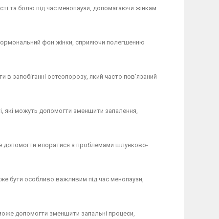
ті та болю під час менопаузи, допомагаючи жінкам
 гормональний фон жінки, сприяючи полегшенню
ти в запобіганні остеопорозу, який часто пов'язаний
і, які можуть допомогти зменшити запалення,
же допомогти впоратися з проблемами шлунково-
може бути особливо важливим під час менопаузи,
 може допомогти зменшити запальні процеси,