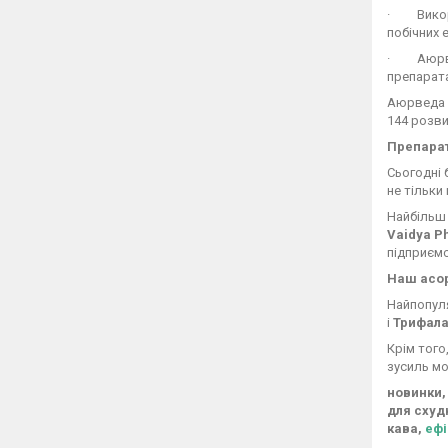
· Викори
побічних 
· Аюрвед
препарата
Аюрведа з
144 розви
Препара
Сьогодні 
не тільки 
Найбільш 
Vaidya 
підприємс
Наш асо
Найпопуля
і
Трифал
Крім того
зусиль мо
новинки,
для схудн
кава,
ефі