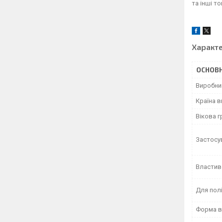
та інші т
Характ
ОСНОВН
Виробни
Країна 
Вікова г
Застосу
Властив
Для пол
Форма в