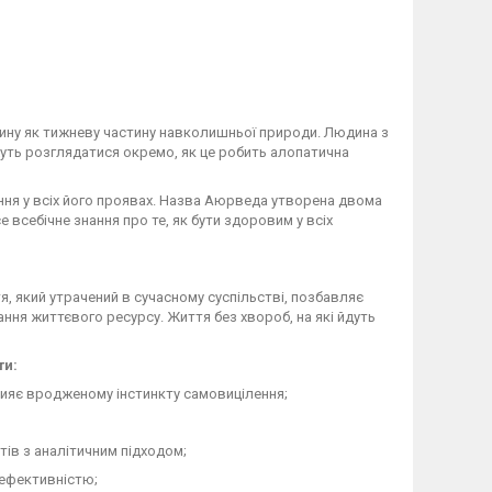
ину як тижневу частину навколишньої природи. Людина з
ожуть розглядатися окремо, як це робить алопатична
ння у всіх його проявах. Назва Аюрведа утворена двома
 всебічне знання про те, як бути здоровим у всіх
 який утрачений в сучасному суспільстві, позбавляє
ння життєвого ресурсу. Життя без хвороб, на які йдуть
ти:
рияє вродженому інстинкту самовицілення;
ів з аналітичним підходом;
 ефективністю;