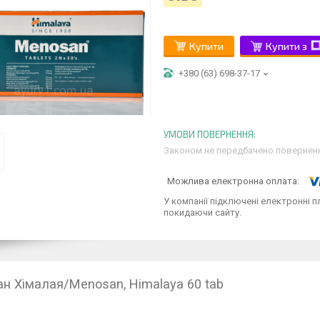
Купити
Купити з
+380 (63) 698-37-17
Законом не передбачено поверненн
У компанії підключені електронні п
покидаючи сайту.
н Хімалая/Menosan, Himalaya 60 tab