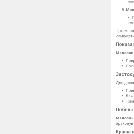
пов
Mand
П
кон
Ці компон
комфортн
Показа
Menosan
Прир
Полі
Застос
Для досяг
Прий
Бажа
Трив
Побічні
Меносан
враховува
Країна 