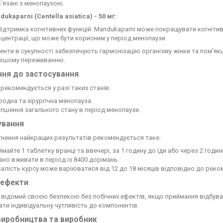
'язані з менопаузою.
ukaparni (Centella asiatica) - 50 мг:
ідтримка когнітивних функцій: Mandukaparni може покращувати когнітивн
центрації, що може бути корисним у період менопаузи.
енти в сукупності забезпечують гармонізацію організму жінки та пом'як
ішому переживанню.
ння до застосування
рекомендується у разі таких станів:
одна та хірургічна менопауза.
пшення загального стану в період менопаузи.
ування
нення найкращих результатів рекомендується таке:
майте 1 таблетку вранці та ввечері, за 1 годину до їди або через 2 години
но вживати в період із 8400 дорімань.
алість курсу може варіюватися від 12 до 18 місяців відповідно до рек
 ефекти
відомий своєю безпекою без побічних ефектів, якщо приймання відбува
ти індивідуальну чутливість до компонентів.
виробництва та виробник