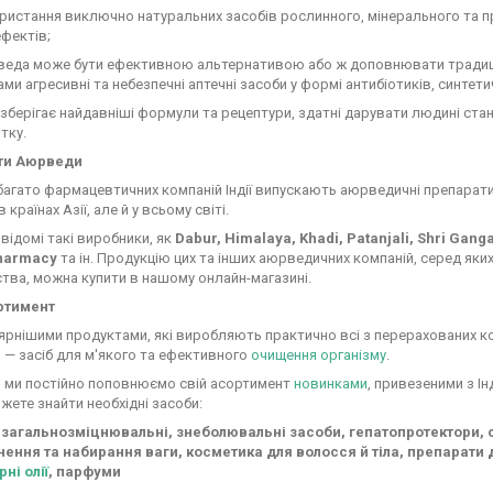
стання виключно натуральних засобів рослинного, мінерального та пр
ефектів;
а може бути ефективною альтернативою або ж доповнювати традицій
ми агресивні та небезпечні аптечні засоби у формі антибіотиків, синтети
берігає найдавніші формули та рецептури, здатні дарувати людині стан
тку.
ти Аюрведи
багато фармацевтичних компаній Індії випускають аюрведичні препарати
в країнах Азії, але й у всьому світі.
відомі такі виробники, як
Dabur, Himalaya, Khadi, Patanjali, Shri Gang
Pharmacy
та ін. Продукцію цих та інших аюрведичних компаній, серед яких 
тва, можна купити в нашому онлайн-магазині.
ртимент
рнішими продуктами, які виробляють практично всі з перерахованих ко
а
— засіб для м'якого та ефективного
очищення організму
.
, ми постійно поповнюємо свій асортимент
новинками
, привезеними з Ін
жете знайти необхідні засоби:
 загальнозміцнювальні, знеболювальні засоби, гепатопротектори, се
ення та набирання ваги, косметика для волосся й тіла, препарати дл
рні олії
, парфуми