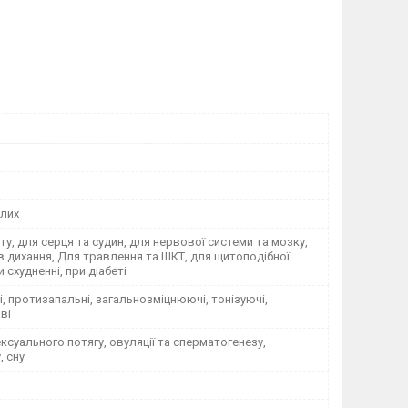
лих
ету, для серця та судин, для нервової системи та мозку,
в дихання, Для травлення та ШКТ, для щитоподібної
 схудненні, при діабеті
, протизапальні, загальнозміцнюючі, тонізуючі,
ві
сексуального потягу, овуляції та сперматогенезу,
, сну