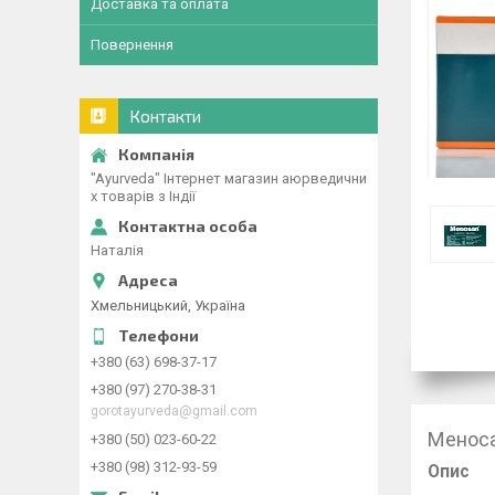
Доставка та оплата
Повернення
Контакти
"Ayurveda" Інтернет магазин аюрведични
х товарів з Індії
Наталія
Хмельницький, Україна
+380 (63) 698-37-17
+380 (97) 270-38-31
gorotayurveda@gmail.com
Меноса
+380 (50) 023-60-22
+380 (98) 312-93-59
Опис