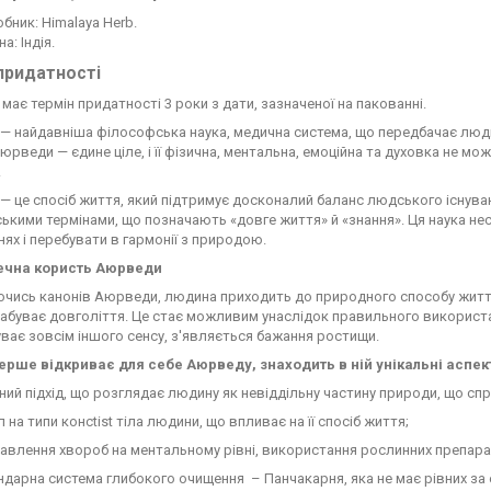
бник: Himalaya Herb.
на: Індія.
придатності
має термін придатності 3 роки з дати, зазначеної на пакованні.
— найдавніша філософська наука, медична система, що передбачає люд
юрведи — єдине ціле, і її фізична, ментальна, емоційна та духовка не м
.
 це спосіб життя, який підтримує досконалий баланс людського існува
ькими термінами, що позначають «довге життя» й «знання». Ця наука несе
ях і перебувати в гармонії з природою.
ечна користь Аюрведи
ись канонів Аюрведи, людина приходить до природного способу життя,
набуває довголіття. Це стає можливим унаслідок правильного використа
уває зовсім іншого сенсу, з'являється бажання ростищи.
вперше відкриває для себе Аюрведу, знаходить в ній унікальні аспек
й підхід, що розглядає людину як невіддільну частину природи, що сп
а типи консtist тіла людини, що впливає на її спосіб життя;
лення хвороб на ментальному рівні, використання рослинних препарат
арна система глибокого очищення – Панчакарня, яка не має рівних за