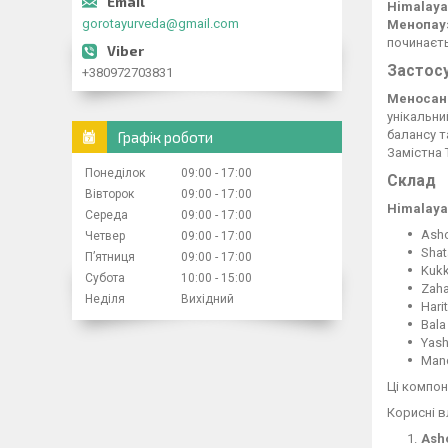
Himalay
gorotayurveda@gmail.com
Менопау
починаєть
Застос
+380972703831
Меносан 
унікальни
балансу т
Графік роботи
Замістна Т
Понеділок
09:00
17:00
Склад
Вівторок
09:00
17:00
Himalay
Середа
09:00
17:00
Asho
Четвер
09:00
17:00
Shat
Пʼятниця
09:00
17:00
Kukk
Субота
10:00
15:00
Zaha
Неділя
Вихідний
Hari
Bala
Yash
Mand
Ці компон
Корисні в
Asho