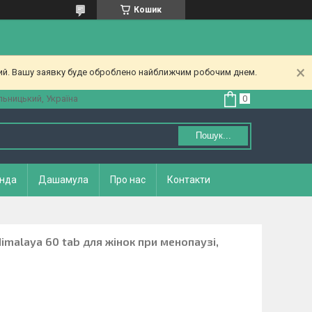
Кошик
ний. Вашу заявку буде оброблено найближчим робочим днем.
ьницький, Україна
Пошук...
нда
Дашамула
Про нас
Контакти
malaya 60 tab для жінок при менопаузі,