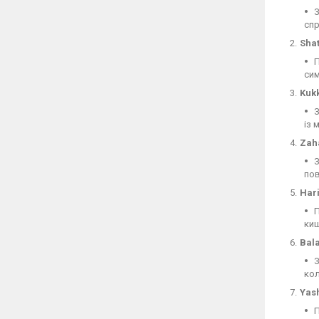
З
спр
Shat
П
сим
Kuk
З
із 
Zah
З
пов
Hari
П
киш
Bala
З
кол
Yash
П