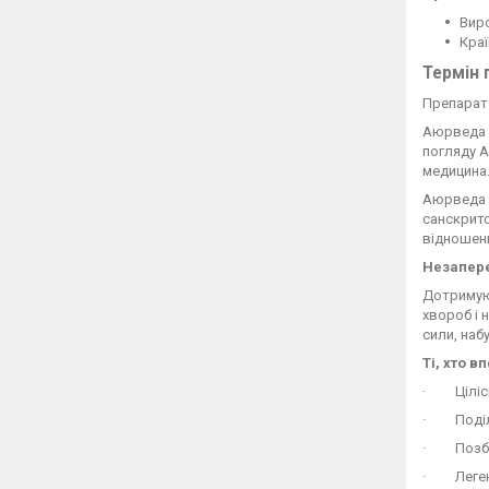
Виро
Краї
Термін 
Препарат 
Аюрведа 
погляду А
медицина
Аюрведа —
санскритс
відношенн
Незапер
Дотримуюч
хвороб і 
сили, наб
Ті, хто 
· Цілісни
· Поділ н
· Позбав
· Легенд