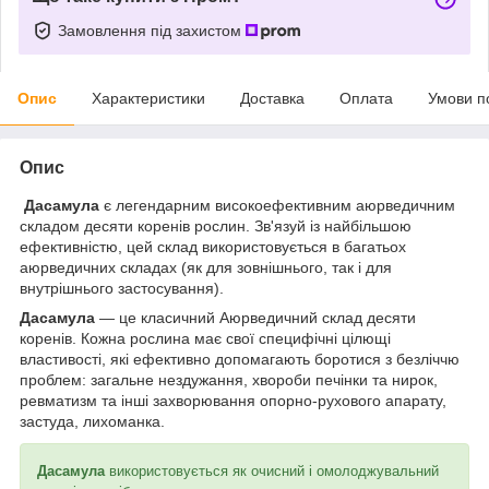
Замовлення під захистом
Опис
Характеристики
Доставка
Оплата
Умови п
Опис
Дасамула
є легендарним високоефективним аюрведичним
складом десяти коренів рослин. Зв'язуй із найбільшою
ефективністю, цей склад використовується в багатьох
аюрведичних складах (як для зовнішнього, так і для
внутрішнього застосування).
Дасамула
— це класичний Аюрведичний склад десяти
коренів. Кожна рослина має свої специфічні цілющі
властивості, які ефективно допомагають боротися з безліччю
проблем: загальне нездужання, хвороби печінки та нирок,
ревматизм та інші захворювання опорно-рухового апарату,
застуда, лихоманка.
Дасамула
використовується як очисний і омолоджувальний