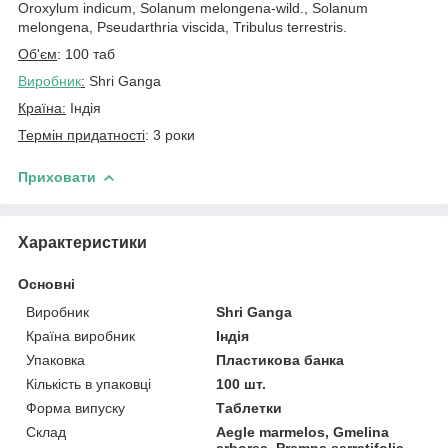
Oroxylum indicum, Solanum melongena-wild., Solanum
melongena, Pseudarthria viscida, Tribulus terrestris.
Об'єм
: 100 таб
Виробник
:
Shri Ganga
Країна:
Індія
Термін придатності
: 3 роки
Приховати
Характеристики
Основні
Виробник
Shri Ganga
Країна виробник
Індія
Упаковка
Пластикова банка
Кількість в упаковці
100 шт.
Форма випуску
Таблетки
Склад
Aegle marmelos, Gmelina
arborea, Premna serratifolia,