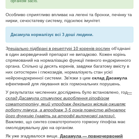
організм засіб.
Особливо сприятливо впливає на легені та бронхи, печінку та
нирки, сечостатеву систему, підсилює імунітет.
Дасамула нормалізує всі 3 доші людини.
З
пеціально підібрані в рецептурі 10 коренів рослин
об'єднані
в один аюрведичний препарат не випадково. Кожен корінь
спрямований на нормалізацію функції певного ендокринного
органа. Спільно ці десять коренів, завдяки багатому вмісту в
них ситостерин і глюкозидів, нормалізують стан усієї
нейроендокринної системи. Зв'язки з цим
склад Дасамула
ефективний для лікування всіх гормональних порушень.
У результатах численних досліджень було встановлено, год
—
склад Дасамула стимулює вироблення гіпофізом
соматотропіну, який упродовж декількох місяців оживляє
роботу тімуса, а впродовж 3-5 років повністю відновлює
його функцію (навіть за атрофії вилочкової залози).
Важливо, що синтез соматотропного гормону гіпофіза має
омолоджувальну дію на організм.
Як уже згадувалося вище,
Дасамула — повночервоний