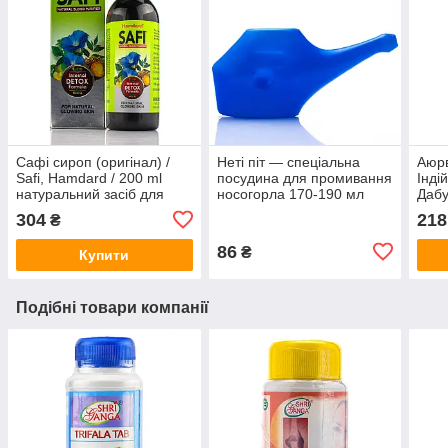
Сафі сироп (оригінал) /
Неті піт — спеціальна
Аюр
Safi, Hamdard / 200 ml
посудина для промивання
Інді
натуральний засіб для
носогорла 170-190 мл
Дабу
очищення крові при
г
304
218
₴
висипаннях
86
₴
Купити
Подібні товари компанії