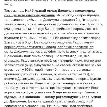
часу).
Так ось, наш
Найбільший склад Дасамула насамперед
очищає всю систему дихання
. Якщо людина простирадла,
то посилене приймання Дасамули впродовж 2 днів не дасть
змогу розвинутися ускладненням дихальних шляхів. Крім того,
очищаючи нирки, а якщо Ви ще приймаєте парову лазню з
Дасамулою — він виведе всі віруси, що убиваються вашими
імунними клітинами, і токсини. І Ви станете здоровими через
2, максимум 3 дні. Без жодних ускладнень.
Якщо людини
переслідують астматичні напади, алергічні проблеми, то
склад Дасамули
допомагає ефективно їх знизити до мінімуму.
Що неабияк полегшить повноцінне життя людини, яка
страждає. Якщо виникли проблеми з кишківником, їжа погано
засвоюється (а це відбувається, не столом сказати без зайвої
скромності у 90% людей після 40 — просто втрачається
проникна здатність кишківника, оскільки не те і не так), то
клізми з Дасамулою допоможуть максимально нормалізувати
роботу кишківника. Водночас ще рекомендується вживати
трифалу, яка очистить кишківник і запустить механізми його
нормального функціонування.
Якщо виникли проблеми з
підпальною залозою — знову рекомендують звернутися
до Дасамуле.
Це чи не єдиний натуральний склад, який
допомагає її відновленню. Якщо Ви вирішили позбутися