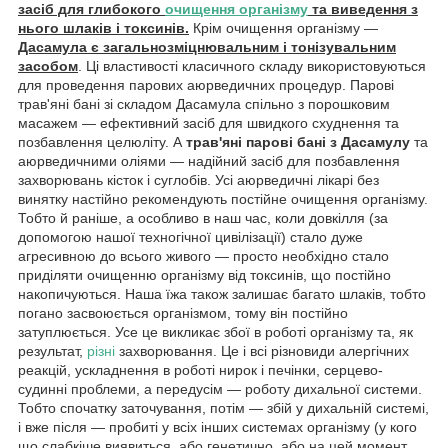
засіб для глибокого
очищення організму
та виведення з
нього шлаків і токсинів.
Крім очищення організму —
Дасамула є загальнозміцнювальним і тонізувальним
засобом
. Ці властивості класичного складу використовуються
для проведення парових аюрведичних процедур. Парові
трав'яні бані зі складом Дасамула спільно з порошковим
масажем — ефективний засіб для швидкого схуднення та
позбавлення целюліту. А
трав'яні парові бані з Дасамулу
та
аюрведичними оліями — надійний засіб для позбавлення
захворювань кісток і суглобів. Усі аюрведичні лікарі без
винятку настійно рекомендують постійне очищення організму.
Тобто й раніше, а особливо в наш час, коли довкілля (за
допомогою нашої техногічної цивілізації) стало дуже
агресивною до всього живого — просто необхідно стало
приділяти очищенню організму від токсинів, що постійно
накопичуються. Наша їжа також залишає багато шлаків, тобто
погано засвоюється організмом, тому він постійно
затуплюється. Усе це викликає збої в роботі організму та, як
результат,
різні
захворювання. Це і всі різновиди алергічних
реакцій, ускладнення в роботі нирок і печінки, серцево-
судинні проблеми, а передусім — роботу дихальної системи.
Тобто спочатку заточування, потім — збій у дихальній системі,
і вже після — пробиті у всіх інших системах організму (у кого
що слабкіше виявиться, або генетично, або на цей момент