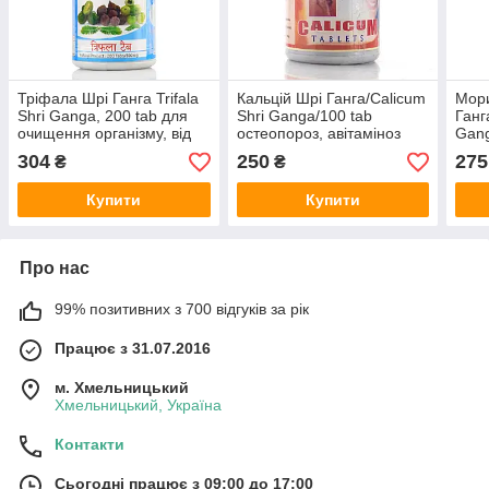
Тріфала Шрі Ганга Trifala
Кальцій Шрі Ганга/Calicum
Мор
Shri Ganga, 200 tab для
Shri Ganga/100 tab
Ганг
очищення організму, від
остеопороз, авітаміноз
Gang
запорів, для омолодження
віта
304
250
275
₴
₴
Купити
Купити
Про нас
99% позитивних з 700 відгуків за рік
Працює з 31.07.2016
м. Хмельницький
Хмельницький, Україна
Контакти
Сьогодні працює з 09:00 до 17:00