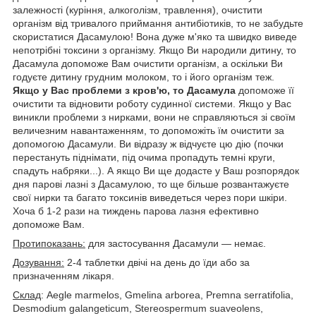
залежності (куріння, алкоголізм, травлення), очистити
організм від тривалого приймання антибіотиків, то не забудьте
скористатися Дасамулою! Вона дуже м'яко та швидко виведе
непотрібні токсини з організму. Якщо Ви народили дитину, то
Дасамула допоможе Вам очистити організм, а оскільки Ви
годуєте дитину грудним молоком, то і його організм теж.
Якщо у Вас проблеми з кров'ю, то Дасамула
допоможе її
очистити та відновити роботу судинної системи. Якщо у Вас
виникли проблеми з нирками, вони не справляються зі своїм
величезним навантаженням, то допоможіть їм очистити за
допомогою Дасамули. Ви відразу ж відчуєте цю дію (почки
перестануть піднімати, під очима пропадуть темні круги,
спадуть набряки...). А якщо Ви ще додасте у Ваш розпорядок
дня парові лазні з Дасамулою, то ще більше розвантажуєте
свої нирки та багато токсинів виведеться через пори шкіри.
Хоча б 1-2 рази на тиждень парова лазня ефективно
допоможе Вам.
Протипоказань:
для застосування Дасамули — немає.
Дозування:
2-4 таблетки двічі на день до їди або за
призначенням лікаря.
Склад
: Aegle marmelos, Gmelina arborea, Premna serratifolia,
Desmodium galangeticum, Stereospermum suaveolens,