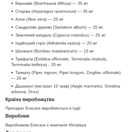
Берхавія (Boerhaavia diffusa) — 35 мг
Спаржа (Asparagus racemosus) — 35 мг
Алое (Aloe vera) — 25 мг
Сандалове дерево (Santalum album) — 25 мг
Земляний мигдаль (Cyperus rotandus) — 25 мг
Індійський горіх (Adhatoda vasica) — 20 мг
Шалмалі (Bombax malabaricum) — 15 мг
Трифала (Emblica officinalis, Terminalia chebula,
Terminalia bellirica) - 20 мг
Трикату (Piper nigrum, Piper longum, Zingiber officinale)
— 20 мг
Дашамул (екстракт 10 трав) (Aegle marmelos, Gmelina
arborea, Orox)
Країна виробництва
Препарат Evecare виробляється в Індії.
Виробник
Виробником Evecare є компанія Himalaya.