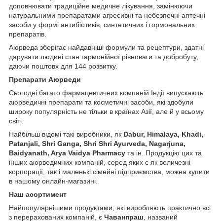
доповнювати традиційне медичне лікування, замінюючи
натуральними препаратами агресивні та небезпечні аптечні
засоби у формі антибіотиків, синтетичних і гормональних
препаратів.
Аюрведа зберігає найдавніші формули та рецептури, здатні
дарувати людині стан гармонійної рівноваги та добробуту,
даючи поштовх для 144 розвитку.
Препарати Аюрведи
Сьогодні багато фармацевтичних компаній Індії випускають
аюрведичні препарати та косметичні засоби, які здобули
широку популярність не тільки в країнах Азії, але й у всьому
світі.
Найбільш відомі такі виробники, як
Dabur, Himalaya, Khadi,
Patanjali, Shri Ganga, Shri Shri Ayurveda, Nagarjuna,
Baidyanath, Arya Vaidya Pharmacy
та ін. Продукцію цих та
інших аюрведичних компаній, серед яких є як величезні
корпорації, так і маленькі сімейні підприємства, можна купити
в нашому онлайн-магазині.
Наш асортимент
Найпопулярнішими продуктами, які виробляють практично всі
з перерахованих компаній, є
Чаванпраш
, названий