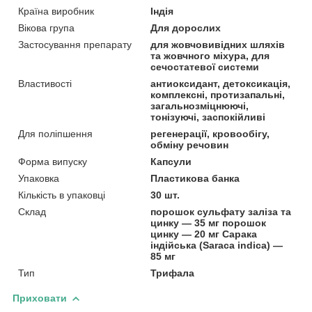
Країна виробник
Індія
Вікова група
Для дорослих
Застосування препарату
для жовчовивідних шляхів
та жовчного міхура, для
сечостатевої системи
Властивості
антиоксидант, детоксикація,
комплексні, протизапальні,
загальнозміцнюючі,
тонізуючі, заспокійливі
Для поліпшення
регенерації, кровообігу,
обміну речовин
Форма випуску
Капсули
Упаковка
Пластикова банка
Кількість в упаковці
30 шт.
Склад
порошок сульфату заліза та
цинку — 35 мг порошок
цинку — 20 мг Сарака
індійська (Saraca indica) —
85 мг
Тип
Трифала
Приховати