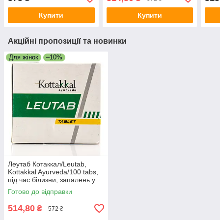
Купити
Купити
Акційні пропозиції та новинки
Для жінок
–10%
Леутаб Котаккал/Leutab,
Kottakkal Ayurveda/100 tabs,
під час білизни, запалень у
жінок
Готово до відправки
514,80
₴
572 ₴