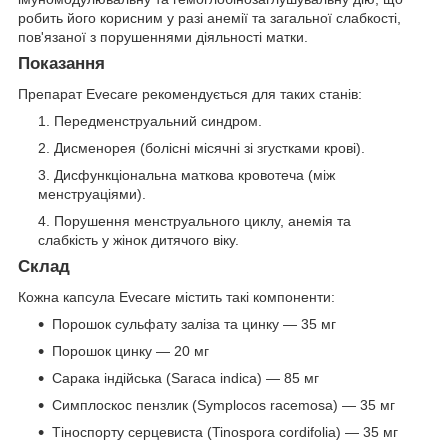
робить його корисним у разі анемії та загальної слабкості,
пов'язаної з порушеннями діяльності матки.
Показання
Препарат Evecare рекомендується для таких станів:
Передменструальний синдром.
Дисменорея (болісні місячні зі згустками крові).
Дисфункціональна маткова кровотеча (між
менструаціями).
Порушення менструального циклу, анемія та
слабкість у жінок дитячого віку.
Склад
Кожна капсула Evecare містить такі компоненти:
Порошок сульфату заліза та цинку — 35 мг
Порошок цинку — 20 мг
Сарака індійська (Saraca indica) — 85 мг
Симплоскос пензлик (Symplocos racemosa) — 35 мг
Тіноспорту серцевиста (Tinospora cordifolia) — 35 мг