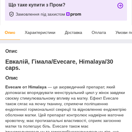
Що таке купити з Пром?
Замовлення під захистом
Опис
Характеристики
Доставка
Оплата
Умови п
Опис
Евкалій, Гімала/Evecare, Himalaya/30
caps.
Опис
Evecare от Himalaya
— це аюрведичний препарат, який
допомагає впорядкувати менструальний цикл у жінок завдяки
своєму стимулювальному впливу на матку. Ефект Evecare
також сягає на яєчну тканину, сприяючи поліпшенню
ендогенної гормональної секреції та відновленню ендометрію
оболонки матки. Цей препарат контролює надмірне маточне
кровотечу, має протизапальні властивості, сприяє загоєнню
матки та полегшує біль. Evecare також має
імуномодулювальну та гемоглобінозаглушувальну дію, що