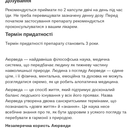
Дозування
Рекомендується приймати по 2 капсули двічі на день під час
їди. Не треба перевищувати зазначену денну дозу. Перед
початком застосування препарату рекомендується
проконсультуватися з вашим лікарем.
Термін придатності
Термін придатності препарату становить 3 роки.
Аюрведа — найдавніша філософська наука, медична
система, що передбачає людину як тижневу частину
навколишньої природи. Людина з погляду Аюрведи — єдине
ціле, і її фізична, ментальна, емоційна та духовка не можуть
розглядатися окремо, як це робить алопатична медицина.
Аюрведа — це спосіб життя, який підтримує досконалий
баланс людського існування у всіх його проявах. Назва
Аюрведа утворена двома санскритськими термінами, що
позначають «довге життя» й «знання». Ця наука несе
всебічне знання про те, як бути здоровим з усякого погляду та
перебувати в гармонії з природою.
Незаперечна користь Аюрведи