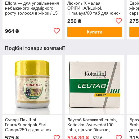
Eflora — для уповільнення
Люколь Хімалая
Еврі
небажаного надмірного
ОРІГИНАЛ/Lukol,
жіно
росту волосся в жінок / 15
Himalaya/60 таб для жінок,
caps
г
лейорея, запалення
менс
250
275
₴
безп
964
₴
Купити
Подібні товари компанії
Супарі Пак Шрі
Леутаб Котаккал/Leutab,
Брах
Ганга/Suparipak Shri
Kottakkal Ayurveda/100
Brah
Ganga/250 g для жінок
tabs, під час білизни,
для 
запалень у жінок
575
514,80
315
₴
₴
572 ₴