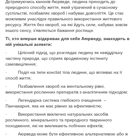
Дотримуючись канонів Аюрведи, людина приходить до
природного способу життя, який утрачений в сучасному
суспільстві, позбавляє хвороб і набуває довголіття. Це стає
можливим унаслідок правильного використання життєвого
ресурсу. Життя без хвороб, на які йдуть сили, набуває зовсім
іншого сенсу, з'являється бажання ростищи.
Ті, хто вперше відкриває для себе Аюрведу, знаходить в
ній унікальні аспекти:
· Цілісний підхід, що розглядає людину як невіддільну
частину природи, що сприяє вродженому інстинкту
самовицілення;
· Поділ на типи консtist тіла людини, що впливає на її
спосіб життя;
· Позбавлення хвороб на ментальному рівні,
використання рослинних препаратів з аналітичним підходом;
· Легендарна система глибокого очищення –
Панчакарня, яка не має рівних за ефективністю;
· Використання виключно натуральних засобів
рослинного, мінерального та природного тваринного
походження, які не викликають побічних ефектів;
· Аюрведа може бути ефективною альтернативою або ж