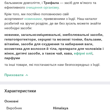
бальзамом довголіття, і
Трифала
— засіб для м'якого та
ефективного
очищення організму
.
Крім того, ми постійно поповнюємо свій
асортимент
новинками
, привезеними з Індії. Наш каталог
розбитий на зручні розділи, де ви без зусиль можете знайти
необхідні засоби:
новинки, загальнозміцнювальні, знеболювальні засоби,
гепатопротектори, серцеві та мозкові тоніки, бальзами,
вітаміни, засоби для схуднення та набирання ваги,
косметика для волосся й тіла, препарати для чоловіків і
жінок, дитячі засоби, а також чай, кава,
ефірні олії
,
парфуми
та інші товари, які постачаються нам безпосередньо з Індії.
Приховати
Характеристики
Основні
Виробник
Himalaya