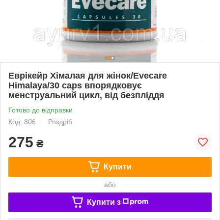
Еврікейр Хімалая для жінок/Evecare
Himalaya/30 caps впорядковує
менструальний цикл, від безпліддя
Готово до відправки
Код: 806
Роздріб
275
₴
Купити
або
Купити з