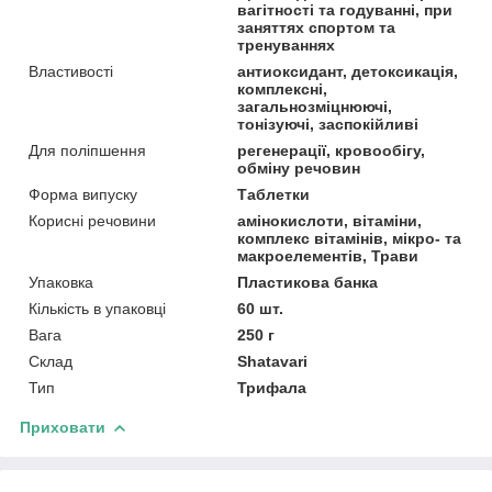
вагітності та годуванні, при
заняттях спортом та
тренуваннях
Властивості
антиоксидант, детоксикація,
комплексні,
загальнозміцнюючі,
тонізуючі, заспокійливі
Для поліпшення
регенерації, кровообігу,
обміну речовин
Форма випуску
Таблетки
Корисні речовини
амінокислоти, вітаміни,
комплекс вітамінів, мікро- та
макроелементів, Трави
Упаковка
Пластикова банка
Кількість в упаковці
60 шт.
Вага
250 г
Склад
Shatavari
Тип
Трифала
Приховати