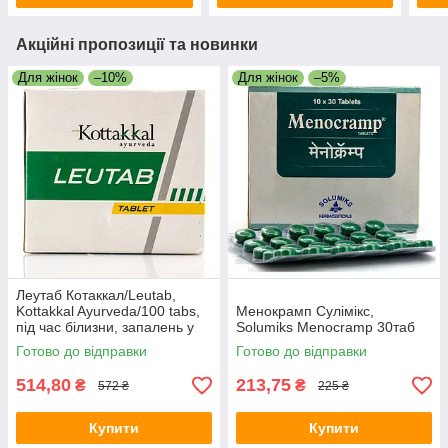
Акційні пропозиції та новинки
Для жінок
–10%
Для жінок
–5%
Леутаб Котаккал/Leutab,
Kottakkal Ayurveda/100 tabs,
Менокрамп Сулімікс,
під час білизни, запалень у
Solumiks Menocramp 30таб
жінок
Готово до відправки
Готово до відправки
514,80
213,75
₴
₴
572 ₴
225 ₴
Купити
Купити