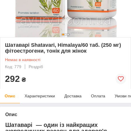
Шатаварі Shatavari, Himalaya/60 таб. (250 мг)
фітоестрогени, тонік для жінок
Немає в наявності
Код: 779
Роздріб
292
₴
Опис
Характеристики
Доставка
Оплата
Умови п
Опис
Шатаварі — один із найкращих
аюрведичних расаян для здоров'я