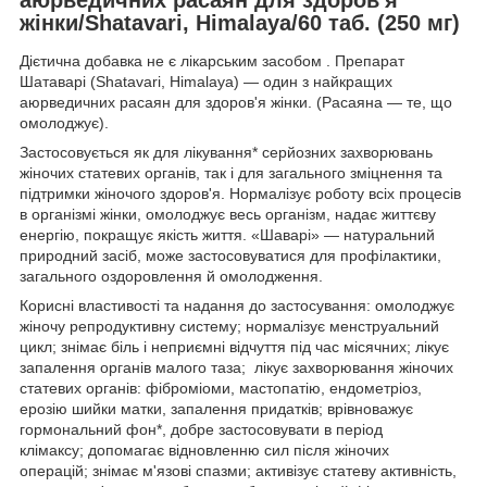
жінки/Shatavari, Himalaya/60 таб. (250 мг)
Дієтична добавка не є лікарським засобом . Препарат
Шатаварі (Shatavari, Himalaya) — один з найкращих
аюрведичних расаян для здоров'я жінки. (Расаяна — те, що
омолоджує).
Застосовується як для лікування* серйозних захворювань
жіночих статевих органів, так і для загального зміцнення та
підтримки жіночого здоров'я. Нормалізує роботу всіх процесів
в організмі жінки, омолоджує весь організм, надає життєву
енергію, покращує якість життя. «Шаварі» — натуральний
природний засіб, може застосовуватися для профілактики,
загального оздоровлення й омолодження.
Корисні властивості та надання до застосування: омолоджує
жіночу репродуктивну систему; нормалізує менструальний
цикл; знімає біль і неприємні відчуття під час місячних; лікує
запалення органів малого таза; лікує захворювання жіночих
статевих органів: фіброміоми, мастопатію, ендометріоз,
ерозію шийки матки, запалення придатків; врівноважує
гормональний фон*, добре застосовувати в період
клімаксу; допомагає відновленню сил після жіночих
операцій; знімає м'язові спазми; активізує статеву активність,