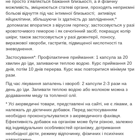
не просто з'являється бажання близькості, а й фізичну
можливість, зміцнюються статеві органи, проходять неприємні
больові відчуття під час інтимної близькості; активізує
яйцеклітини, збільшуючи їх здатність до запліднення;*
допомагає впоратися з вірусом герпесу; застосовується у разі
кровоточивого геморою і як сечогінний засіб; покращує колір
шкіри; також застосовується у разі дизентерії, поносу,
виразкової хвороби, гастритів, підвищеної кислотності та
зневоднення.
Застосування*: Профілактичне приймання: 1 капсула за 20
хвилин до їди, запиваючи теплою водою. Курс приймання 20
днів, потім 10 днів перерва. Курс має повторитися мінімум три
рази.
Під час лікування запалень і хвороб: 2 капсули 2-3 рази на
день до їди. Запивати теплою водою або молоком можна з
додаванням меду та топленої олії.
* Усі аюрведичні товари, представлені на сайті, не є ліками, а
належать до дієтичних добавок. Перед застосуванням
необхідно проконсультуватися з аюрведичного фахівця.
Ефективність добавок на організм може бути різною, залежно
від індивідуальних особливостей організму, дотримання
необхідної дієти, режиму відпочинку, фізичних і психічних
навантажень.