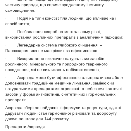
частину природи, що сприяє вродженому інстинкту
самовицілення;
· Поділ на типи консtist тіла людини, що впливає на її
спосіб життя;
· Позбавлення хвороб на ментальному рівні,
використання рослинних препаратів з аналітичним підходом;
· Легендарна система глибокого очищення –
Панчакарня, яка не має рівних за ефективністю;
· Використання виключно натуральних засобів
рослинного, мінерального та природного тваринного
походження, які не викликають побічних ефектів;
· Аюрведа може бути ефективною альтернативою або ж
доповнювати традиційне медичне лікування, замінюючи
натуральними препаратами агресивні та небезпечні аптечні
засоби у формі антибіотиків, синтетичних і гормональних
препаратів.
Аюрведа зберігає найдавніші формули та рецептури, здатні
дарувати людині стан гармонійної рівноваги та добробуту,
даючи поштовх для 144 розвитку.
Препарати Аюрведи