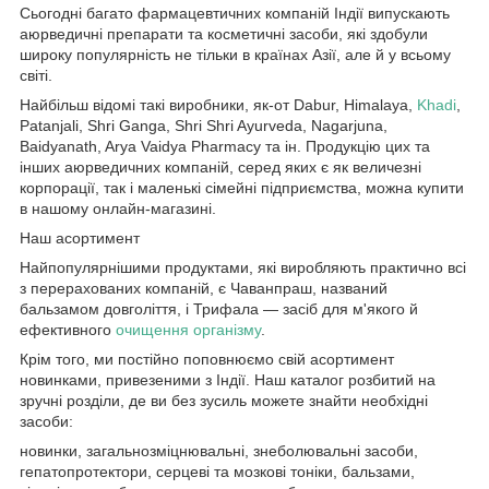
Сьогодні багато фармацевтичних компаній Індії випускають
аюрведичні препарати та косметичні засоби, які здобули
широку популярність не тільки в країнах Азії, але й у всьому
світі.
Найбільш відомі такі виробники, як-от Dabur, Himalaya,
Khadi
,
Patanjali, Shri Ganga, Shri Shri Ayurveda, Nagarjuna,
Baidyanath, Arya Vaidya Pharmacy та ін. Продукцію цих та
інших аюрведичних компаній, серед яких є як величезні
корпорації, так і маленькі сімейні підприємства, можна купити
в нашому онлайн-магазині.
Наш асортимент
Найпопулярнішими продуктами, які виробляють практично всі
з перерахованих компаній, є Чаванпраш, названий
бальзамом довголіття, і Трифала — засіб для м'якого й
ефективного
очищення організму
.
Крім того, ми постійно поповнюємо свій асортимент
новинками, привезеними з Індії. Наш каталог розбитий на
зручні розділи, де ви без зусиль можете знайти необхідні
засоби:
новинки, загальнозміцнювальні, знеболювальні засоби,
гепатопротектори, серцеві та мозкові тоніки, бальзами,