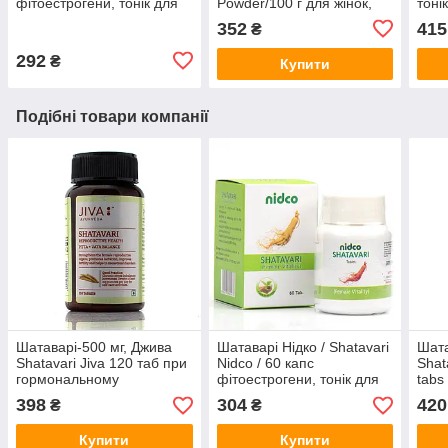
фітоестрогени, тонік для
Powder/100 г для жінок,
тоні
жінок
нормалізація
лакта
352
415
₴
гормонального фону,
клімакс
292
₴
Купити
Подібні товари компанії
Шатаварі-500 мг, Джива
Шатаварі Нідко / Shatavari
Шата
Shatavari Jiva 120 таб при
Nidco / 60 капс
Shat
гормональному
фітоестрогени, тонік для
tabs
дисбалансі
жінок
для 
398
304
420
₴
₴
Купити
Купити