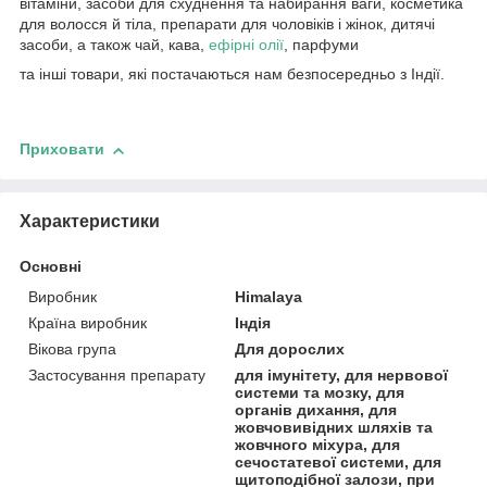
вітаміни, засоби для схуднення та набирання ваги, косметика
для волосся й тіла, препарати для чоловіків і жінок, дитячі
засоби, а також чай, кава,
ефірні олії
, парфуми
та інші товари, які постачаються нам безпосередньо з Індії.
Приховати
Характеристики
Основні
Виробник
Himalaya
Країна виробник
Індія
Вікова група
Для дорослих
Застосування препарату
для імунітету, для нервової
системи та мозку, для
органів дихання, для
жовчовивідних шляхів та
жовчного міхура, для
сечостатевої системи, для
щитоподібної залози, при