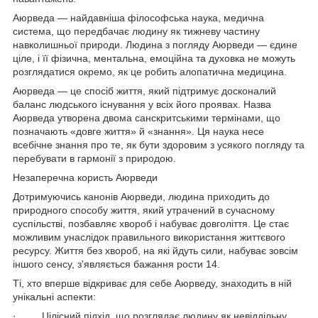
Аюрведа — найдавніша філософська наука, медична
система, що передбачає людину як тижневу частину
навколишньої природи. Людина з погляду Аюрведи — єдине
ціле, і її фізична, ментальна, емоційна та духовка не можуть
розглядатися окремо, як це робить алопатична медицина.
Аюрведа — це спосіб життя, який підтримує досконалий
баланс людського існування у всіх його проявах. Назва
Аюрведа утворена двома санскритськими термінами, що
позначають «довге життя» й «знання». Ця наука несе
всебічне знання про те, як бути здоровим з усякого погляду та
перебувати в гармонії з природою.
Незаперечна користь Аюрведи
Дотримуючись канонів Аюрведи, людина приходить до
природного способу життя, який утрачений в сучасному
суспільстві, позбавляє хвороб і набуває довголіття. Це стає
можливим унаслідок правильного використання життєвого
ресурсу. Життя без хвороб, на які йдуть сили, набуває зовсім
іншого сенсу, з'являється бажання рости 14.
Ті, хто вперше відкриває для себе Аюрведу, знаходить в ній
унікальні аспекти:
· Цілісний підхід, що розглядає людину як невіддільну