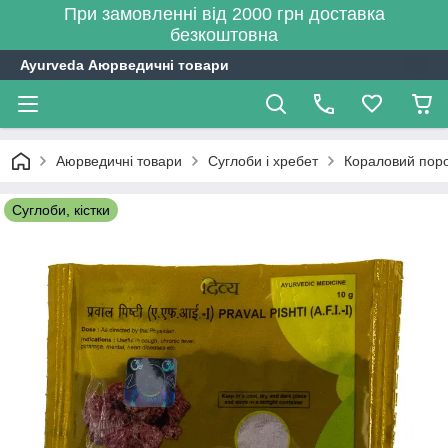
При замовленні від 2000 грн доставка
безкоштовна
Ayurveda Аюрведичні товари
Аюрведичні товари
Суглоби і хребет
Кораловий порош
Суглоби, кістки