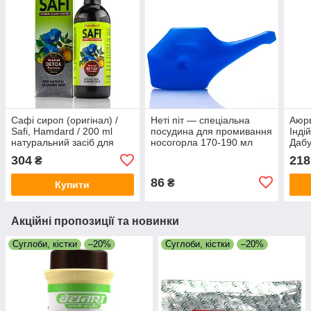
Сафі сироп (оригінал) /
Неті піт — спеціальна
Аюр
Safi, Hamdard / 200 ml
посудина для промивання
Інді
натуральний засіб для
носогорла 170-190 мл
Дабу
очищення крові при
г
304
218
₴
висипаннях
86
₴
Купити
Акційні пропозиції та новинки
Суглоби, кістки
–20%
Суглоби, кістки
–20%