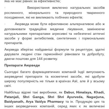
яка не має рівних за ефективністю;
·
Використання виключно натуральних засобів
рослинного, мінерального та природного тваринного
походження, які не викликають побічних ефектів;
·
Аюрведа може бути ефективною альтернативою або ж
доповнювати традиційне медичне лікування, замінюючи
натуральними препаратами агресивні та небезпечні аптечні
засоби у формі антибіотиків, синтетичних і гормональних
препаратів.
Аюрведа зберігає найдавніші формули та рецептури, здатні
дарувати людині стан гармонійної рівноваги та добробуту,
даючи поштовх для 144 розвитку.
Препарати Аюрведи
Сьогодні багато фармацевтичних компаній Індії випускають
аюрведичні препарати та косметичні засоби, які здобули
широку популярність не тільки в країнах Азії, але й у всьому
світі.
Найбільш відомі такі виробники, як
Dabur, Himalaya, Khadi,
Patanjali, Shri Ganga, Shri Shri Ayurveda, Nagarjuna,
Baidyanath, Arya Vaidya Pharmacy
та ін. Продукцію цих та
інших аюрведичних компаній, серед яких є як величезні