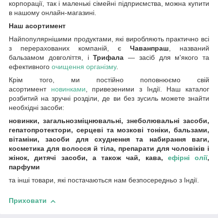
корпорації, так і маленькі сімейні підприємства, можна купити
в нашому онлайн-магазині.
Наш асортимент
Найпопулярнішими продуктами, які виробляють практично всі
з перерахованих компаній, є
Чаванпраш
, названий
бальзамом довголіття, і
Трифала
— засіб для м'якого та
ефективного
очищення організму
.
Крім того, ми постійно поповнюємо свій
асортимент
новинками
, привезеними з Індії. Наш каталог
розбитий на зручні розділи, де ви без зусиль можете знайти
необхідні засоби:
новинки, загальнозміцнювальні, знеболювальні засоби,
гепатопротектори, серцеві та мозкові тоніки, бальзами,
вітаміни, засоби для схуднення та набирання ваги,
косметика для волосся й тіла, препарати для чоловіків і
жінок, дитячі засоби, а також чай, кава,
ефірні олії
,
парфуми
та інші товари, які постачаються нам безпосередньо з Індії.
Приховати