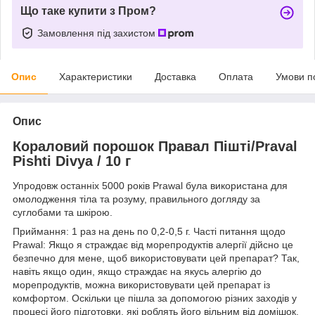
Що таке купити з Пром?
Замовлення під захистом
Опис
Характеристики
Доставка
Оплата
Умови п
Опис
Кораловий порошок Правал Пішті/Praval
Pishti Divya / 10 г
Упродовж останніх 5000 років Prawal була використана для
омолодження тіла та розуму, правильного догляду за
суглобами та шкірою.
Приймання: 1 раз на день по 0,2-0,5 г. Часті питання щодо
Prawal: Якщо я страждає від морепродуктів алергії дійсно це
безпечно для мене, щоб використовувати цей препарат? Так,
навіть якщо один, якщо страждає на якусь алергію до
морепродуктів, можна використовувати цей препарат із
комфортом. Оскільки це пішла за допомогою різних заходів у
процесі його підготовки, які роблять його вільним від домішок,