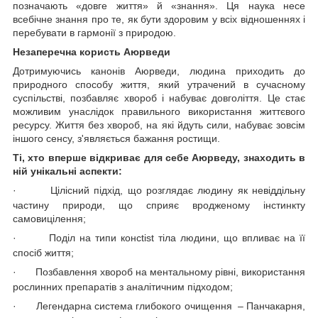
позначають «довге життя» й «знання». Ця наука несе
всебічне знання про те, як бути здоровим у всіх відношеннях і
перебувати в гармонії з природою.
Незаперечна користь Аюрведи
Дотримуючись канонів Аюрведи, людина приходить до
природного способу життя, який утрачений в сучасному
суспільстві, позбавляє хвороб і набуває довголіття. Це стає
можливим унаслідок правильного використання життєвого
ресурсу. Життя без хвороб, на які йдуть сили, набуває зовсім
іншого сенсу, з'являється бажання ростищи.
Ті, хто вперше відкриває для себе Аюрведу, знаходить в
ній унікальні аспекти:
·
Цілісний підхід, що розглядає людину як невіддільну
частину природи, що сприяє вродженому інстинкту
самовицілення;
·
Поділ на типи консtist тіла людини, що впливає на її
спосіб життя;
·
Позбавлення хвороб на ментальному рівні, використання
рослинних препаратів з аналітичним підходом;
·
Легендарна система глибокого очищення – Панчакарня,