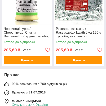
Чопчиняді чурна/
Рознапаптак кватах
Chopchinyadi Churna
Rassasaptak kwath Jiva 150 g
Baidyanath 60 g для суглобів,
суглоби, анальгетик
у разі артритів, артрозів
Готово до відправки
Готово до відправки
205,60
205,60
₴
₴
257 ₴
257 ₴
Купити
Купити
Про нас
99% позитивних з 700 відгуків за рік
Працює з 31.07.2016
м. Хмельницький
Хмельницький, Україна