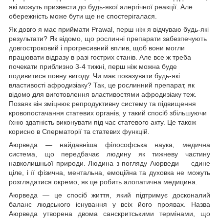
які можуть призвести до будь-якої алергічної реакції. Але
обережність може бути ще не спостерігалася.
Як довго я має приймати Prawal, перш ніж я відчуваю будь-які
результати? Як відомо, що рослинні препарати забезпечують
довгостроковий і прогресивний вплив, щоб вони могли
працювати відразу в разі гострих станів. Але все ж треба
почекати приблизно 3-4 тижні, перш ніж можна буде
подивитися повну вигоду. Чи має показувати будь-які
властивості афродизіаку? Так, це рослинний препарат, як
відомо для виготовлення властивостями афродизіаку теж.
Позаяк він зміцнює репродуктивну систему та підвищення
кровопостачання статевих органів, у такий спосіб збільшуючи
їхню здатність виконувати під час статевого акту. Це також
корисно в Сперматорії та статевих функцій.
Аюрведа — найдавніша філософська наука, медична
система, що передбачає людину як тижневу частину
навколишньої природи. Людина з погляду Аюрведи — єдине
ціле, і її фізична, ментальна, емоційна та духовка не можуть
розглядатися окремо, як це робить алопатична медицина.
Аюрведа — це спосіб життя, який підтримує досконалий
баланс людського існування у всіх його проявах. Назва
Аюрведа утворена двома санскритськими термінами, що