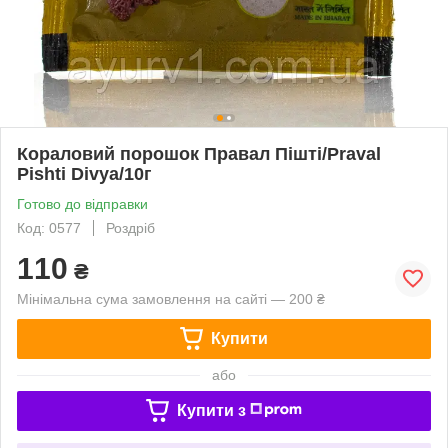
Кораловий порошок Правал Пішті/Praval
Pishti Divya/10г
Готово до відправки
Код: 0577
Роздріб
110
₴
Мінімальна сума замовлення на сайті — 200 ₴
Купити
або
Купити з