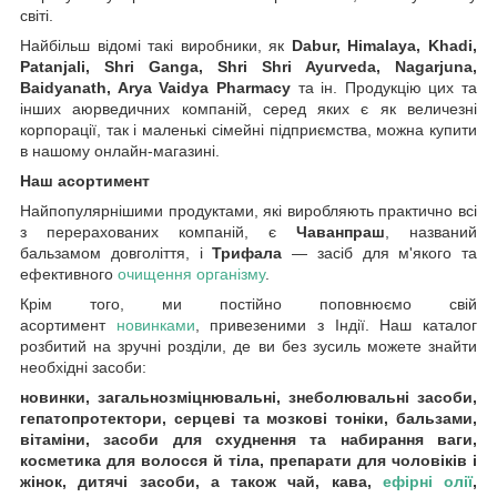
світі.
Найбільш відомі такі виробники, як
Dabur, Himalaya, Khadi,
Patanjali, Shri Ganga, Shri Shri Ayurveda, Nagarjuna,
Baidyanath, Arya Vaidya Pharmacy
та ін. Продукцію цих та
інших аюрведичних компаній, серед яких є як величезні
корпорації, так і маленькі сімейні підприємства, можна купити
в нашому онлайн-магазині.
Наш асортимент
Найпопулярнішими продуктами, які виробляють практично всі
з перерахованих компаній, є
Чаванпраш
, названий
бальзамом довголіття, і
Трифала
— засіб для м'якого та
ефективного
очищення організму
.
Крім того, ми постійно поповнюємо свій
асортимент
новинками
, привезеними з Індії. Наш каталог
розбитий на зручні розділи, де ви без зусиль можете знайти
необхідні засоби:
новинки, загальнозміцнювальні, знеболювальні засоби,
гепатопротектори, серцеві та мозкові тоніки, бальзами,
вітаміни, засоби для схуднення та набирання ваги,
косметика для волосся й тіла, препарати для чоловіків і
жінок, дитячі засоби, а також чай, кава,
ефірні олії
,