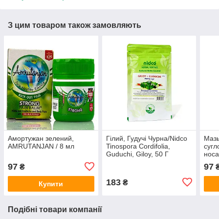
З цим товаром також замовляють
Амортужан зелений,
Гілий, Гудучі Чурна/Nidco
Мазь
AMRUTANJAN / 8 мл
Tinospora Cordifolia,
сугл
Guduchi, Giloy, 50 Г
носа
Амру
97
97
₴
жовт
183
₴
Купити
Подібні товари компанії