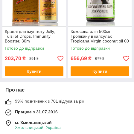
Краплі для імунітету Jolly,
Кокосова олія 500мг
Tulsi 5I Drops, Immunity
Тропікану в капсулах
Booster, 30m
Tropicana Virgin coconut oil 60
капсул
Готово до відправки
Готово до відправки
203,70
656,69
₴
₴
291 ₴
677 ₴
Купити
Купити
Про нас
99% позитивних з 701 відгука за рік
Працює з 31.07.2016
м. Хмельницький
Хмельницький, Україна