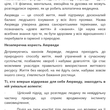
ціле, і її фізична, ментальна, емоційна та духовка не можуть
розглядатися окремо, як це робить алопатична медицина.
Аюрведа — це спосіб життя, який підтримує досконалий
баланс людського існування у всіх його проявах. Назва
Аюрведа утворена двома санскритськими термінами, що
позначають «довге життя» й «знання». Ця наука несе
всебічне знання про те, як бути здоровим у всіх відношеннях і
перебувати в гармонії з природою.
Незаперечна користь Аюрведи
Дотримуючись канонів Аюрведи, людина приходить до
природного способу життя, який утрачений в сучасному
суспільстві, позбавляє хвороб і набуває довголіття. Це стає
можливим унаслідок правильного використання життєвого
ресурсу. Життя без хвороб, на які йдуть сили, набуває зовсім
іншого сенсу, з'являється бажання ростищи.
Ті, хто вперше відкриває для себе Аюрведу, знаходить в
ній унікальні аспекти:
·
Цілісний підхід, що розглядає людину як невіддільну
частину природи, що сприяє вродженому інстинкту
самовицілення;
·
Поділ на типи консtist тіла людини, що впливає на її