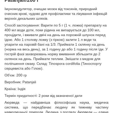
Імуномодулятор, очищає мозок від токсинів, природний
очисник крові, чудово для профілактики та лікування інфекцій
верхніх дихальних шляхів.
Спосіб застосування: Варити по 5 г (1 ч. ложка) препарату на
400 мл води доти, поки рідина не випарується до 100 мл,
процідити, і вживати двічі на день на порожній шлунок перед
їдою. Або 1 столову ложку (з гіркою) залити 1 л води та
упарити на паровій бані на 1/3. Приймати 1 склянку на день
(норма на весь день), за 1 годину до або 1 годину після їди. У
гострій фазі захворювань норму вживання збільшити до 2
склянок на день. Приймати теплим. Змішати з медом для
поліпшення смаку. Склад: Tinospora cordifolia (Тиноспорту
серцевиста або Гілою).
Об'єм: 200 гр
Виробник: Patanjali
Країна: Індія
Термін придатності: 2 роки від зазначеної дати
Аюрведа — найдавніша філософська наука, медична
система, що передбачає людину як тижневу частину
навколишньої природи. Людина з погляду Аюрведи — єдине