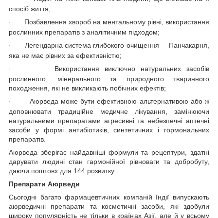
спосіб життя;
·
Позбавлення хвороб на ментальному рівні, використання
рослинних препаратів з аналітичним підходом;
·
Легендарна система глибокого очищення – Панчакарня,
яка не має рівних за ефективністю;
·
Використання виключно натуральних засобів
рослинного, мінерального та природного тваринного
походження, які не викликають побічних ефектів;
·
Аюрведа може бути ефективною альтернативою або ж
доповнювати традиційне медичне лікування, замінюючи
натуральними препаратами агресивні та небезпечні аптечні
засоби у формі антибіотиків, синтетичних і гормональних
препаратів.
Аюрведа зберігає найдавніші формули та рецептури, здатні
дарувати людині стан гармонійної рівноваги та добробуту,
даючи поштовх для 144 розвитку.
Препарати Аюрведи
Сьогодні багато фармацевтичних компаній Індії випускають
аюрведичні препарати та косметичні засоби, які здобули
широку популярність не тільки в країнах Азії, але й у всьому