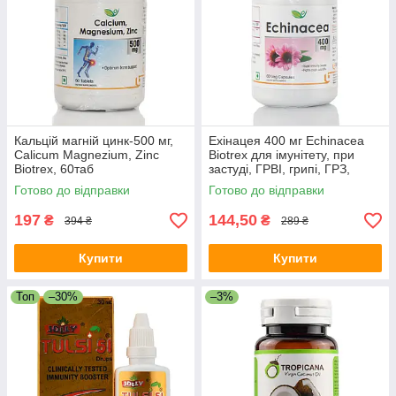
Кальцій магній цинк-500 мг,
Ехінацея 400 мг Echinacea
Calicum Magnezium, Zinc
Biotrex для імунітету, при
Biotrex, 60таб
застуді, ГРВІ, грипі, ГРЗ,
імуностимулятор
Готово до відправки
Готово до відправки
197
144,50
₴
₴
394 ₴
289 ₴
Купити
Купити
Топ
–30%
–3%