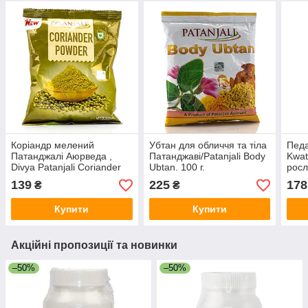
Коріандр мелений
Убтан для обличчя та тіла
Педа
Патанджалі Аюрведа ,
Патанджаві/Patanjali Body
Kwat
Divya Patanjali Coriander
Ubtan. 100 г.
росл
Powder , 200 г
трав
139
225
178
₴
₴
і кіс
Купити
Купити
Акційні пропозиції та новинки
–50%
–50%