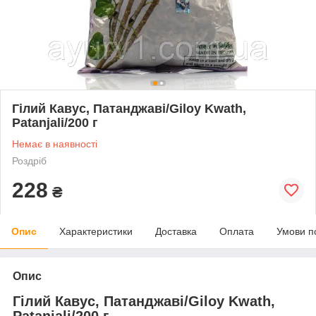
Гілий Кавус, Патанджаві/Giloy Kwath,
Patanjali/200 г
Немає в наявності
Роздріб
228
₴
Опис
Характеристики
Доставка
Оплата
Умови п
Опис
Гілий Кавус, Патанджаві/Giloy Kwath,
Patanjali/200 г