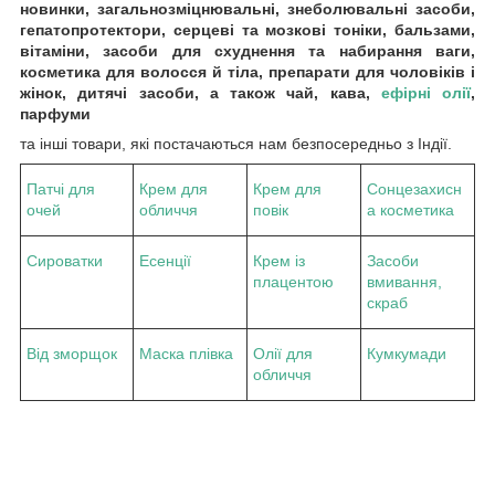
новинки, загальнозміцнювальні, знеболювальні засоби,
гепатопротектори, серцеві та мозкові тоніки, бальзами,
вітаміни, засоби для схуднення та набирання ваги,
косметика для волосся й тіла, препарати для чоловіків і
жінок, дитячі засоби, а також чай, кава,
ефірні олії
,
парфуми
та інші товари, які постачаються нам безпосередньо з Індії.
Патчі для
Крем для
Крем для
Сонцезахисн
очей
обличчя
повік
а косметика
Сироватки
Есенції
Крем із
Засоби
плацентою
вмивання,
скраб
Від зморщок
Маска плівка
Олії для
Кумкумади
обличчя