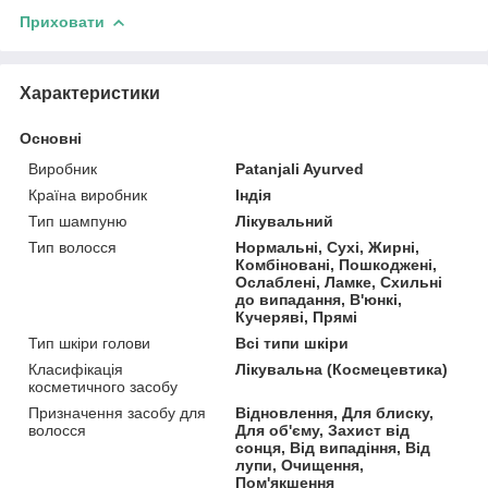
Приховати
Характеристики
Основні
Виробник
Patanjali Ayurved
Країна виробник
Індія
Тип шампуню
Лікувальний
Тип волосся
Нормальні, Сухі, Жирні,
Комбіновані, Пошкоджені,
Ослаблені, Ламке, Схильні
до випадання, В'юнкі,
Кучеряві, Прямі
Тип шкіри голови
Всі типи шкіри
Класифікація
Лікувальна (Космецевтика)
косметичного засобу
Призначення засобу для
Відновлення, Для блиску,
волосся
Для об'єму, Захист від
сонця, Від випадіння, Від
лупи, Очищення,
Пом'якшення