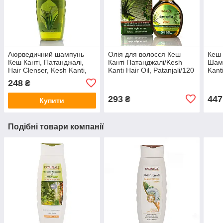
Аюрведичний шампунь
Олія для волосся Кеш
Кеш 
Кеш Канті, Патанджалі,
Канті Патанджалі/Kesh
Шамп
Hair Clenser, Kesh Kanti,
Kanti Hair Oil, Patanjali/120
Kant
Aloe Vera, Patanjali
ml
Pata
248
₴
Ayurveda , 200 мл
293
447
₴
Купити
Подібні товари компанії