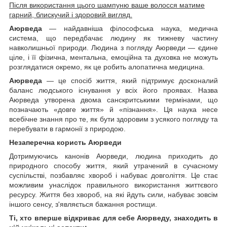
Після використання цього шампуню ваше волосся матиме
гарний, блискучий і здоровий вигляд.
Аюрведа
— найдавніша філософська наука, медична
система, що передбачає людину як тижневу частину
навколишньої природи. Людина з погляду Аюрведи — єдине
ціле, і її фізична, ментальна, емоційна та духовка не можуть
розглядатися окремо, як це робить алопатична медицина.
Аюрведа
— це спосіб життя, який підтримує досконалий
баланс людського існування у всіх його проявах. Назва
Аюрведа утворена двома санскритськими термінами, що
позначають «довге життя» й «пізнання». Ця наука несе
всебічне знання про те, як бути здоровим з усякого погляду та
перебувати в гармонії з природою.
Незаперечна користь Аюрведи
Дотримуючись канонів Аюрведи, людина приходить до
природного способу життя, який утрачений в сучасному
суспільстві, позбавляє хвороб і набуває довголіття. Це стає
можливим унаслідок правильного використання життєвого
ресурсу. Життя без хвороб, на які йдуть сили, набуває зовсім
іншого сенсу, з'являється бажання ростищи.
Ті, хто вперше відкриває для себе Аюрведу, знаходить в