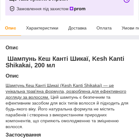
Замовлення під захистом
Опис
Характеристики
Доставка
Оплата
Умови п
Опис
Шампунь Кеш Канті Шикаї, Kesh Kanti
Shikakai, 200 мл
Опис
Шампунь Кеш Канті Шикаї (Kesh Kanti Shikakai) — це
унікальна трав'яна формула, розроблена для ефективного
догляду за волоссям.
Цей шампунь є безпечним та
ефективним засобом для всіх типів волосся й підходить для
будь-якого віку. Його натуральна формула не містить
парабенів і створена з використанням природних
компонентів, що сприяють омолодженню та зміцненню
волосся.
Застосування