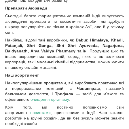
даючи поштовх для 144 розвитку.
Препарати Аюрведи
Сьогодні багато фармацевтичних компаній Індії випускають
аюрведичні препарати та косметичні засоби, які здобули
широку популярність не тільки в країнах Азії, але й у всьому
світі.
Найбільш відомі такі виробники, як
Dabur, Himalaya, Khadi,
Patanjali, Shri Ganga, Shri Shri Ayurveda, Nagarjuna,
Baidyanath, Arya Vaidya Pharmacy
та ін. Продукцію цих та
інших аюрведичних компаній, серед яких є як величезні
корпорації, так і маленькі сімейні підприємства, можна купити
в нашому онлайн-магазині.
Наш асортимент
Найпопулярнішими продуктами, які виробляють практично всі
з перерахованих компаній, є
Чаванпраш
, названий
бальзамом довголіття, і
Трифала
— засіб для м'якого та
ефективного
очищення організму
.
Крім того, ми постійно поповнюємо свій
асортимент
новинками
, привезеними з Індії. Наш каталог
розбитий на зручні розділи, де ви без зусиль можете знайти
необхідні засоби: