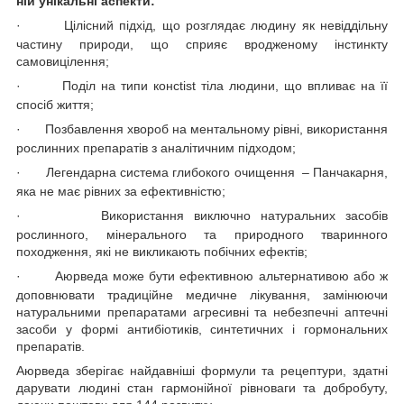
ній унікальні аспекти:
·
Цілісний підхід, що розглядає людину як невіддільну
частину природи, що сприяє вродженому інстинкту
самовицілення;
·
Поділ на типи консtist тіла людини, що впливає на її
спосіб життя;
·
Позбавлення хвороб на ментальному рівні, використання
рослинних препаратів з аналітичним підходом;
·
Легендарна система глибокого очищення – Панчакарня,
яка не має рівних за ефективністю;
·
Використання виключно натуральних засобів
рослинного, мінерального та природного тваринного
походження, які не викликають побічних ефектів;
·
Аюрведа може бути ефективною альтернативою або ж
доповнювати традиційне медичне лікування, замінюючи
натуральними препаратами агресивні та небезпечні аптечні
засоби у формі антибіотиків, синтетичних і гормональних
препаратів.
Аюрведа зберігає найдавніші формули та рецептури, здатні
дарувати людині стан гармонійної рівноваги та добробуту,