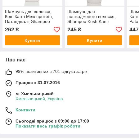
Шампунь для волосся,
Шампунь для
Шам
Кеш Канті Мілк протеїн,
пошкодженого волосся,
Кант
Патанджалі, Shampoo
Shampoo Kesh Kanti
Patan
Kesh Kanti Milk Protein,
Damage Controil, Patanjali,
And 
262
245
447
₴
₴
Patanjali 200 ml
200 ml
Купити
Купити
Про нас
99% позитивних з 701 відгука за рік
Працює з 31.07.2016
м. Хмельницький
Хмельницький, Україна
Контакти
Сьогодні працює з 09:00 до 17:00
Показати весь графік роботи