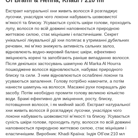
Екстракт натуральної хни живить волосся й розгладжує
лусочки, унаслідок чого локони набувають шовковистої
м'якості та блиску. Усувається сухість шкіри голови, проходить
лупу, волосся по всій довжині наповнюється природною
життєвою силою, стає міцнішим і еластичнішим. Секрет
унікальної лікувальної дії хни полягає в утриманні дубильних
речовин, які м'яко знижують активність сальних залоз,
відновлюють водно-жировий баланс шкіри, ефективно
зміцнюють корені та запобігають раніше випаданню волосся.
Після декількох застосувань шампуню Al Marka Al Hourra
пошкоджене волосся відновлюється, набуває природного
блиску та сили. З ним відновлюються ослаблені локони та
усуваються запалення. Голову потрібно намочити, а потім
нанести шампунь на волосся. Масажні рухи покращать дію
засобу. Потім необхідно промити голову великою кількістю
води. Брамі ефективно для зміцнення, росту, блиску,
потовщення волосся, і як мийний засіб. Екстракт натуральної
хни живить волосся й розгладжує лусочки, унаслідок чого
локони набувають шовковистої м'якості та блиску. Усувається
сухість шкіри голови, проходить лупу, волосся по всій довжині
наповнюється природною життєвою силою, стає міцнішим і
еластичнішим. Виробник: Khadi Країна: Індія Об'єм:210 мл