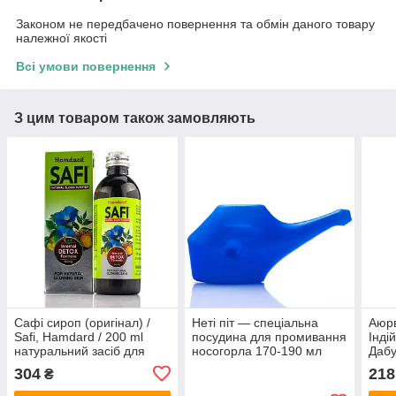
Законом не передбачено повернення та обмін даного товару
належної якості
Всі умови повернення
З цим товаром також замовляють
Сафі сироп (оригінал) /
Неті піт — спеціальна
Аюр
Safi, Hamdard / 200 ml
посудина для промивання
Інді
натуральний засіб для
носогорла 170-190 мл
Дабу
очищення крові при
г
304
218
₴
висипаннях