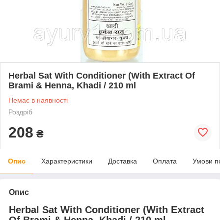
Herbal Sat With Conditioner (With Extract Of
Brami & Henna, Khadi / 210 ml
Немає в наявності
Роздріб
208
₴
Опис
Характеристики
Доставка
Оплата
Умови п
Опис
Herbal Sat With Conditioner (With Extract
Of Brami & Henna, Khadi / 210 ml