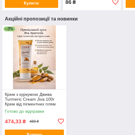
86
₴
Купити
Акційні пропозиції та новинки
–3%
Крем з куркумою Джива
Turmeric Cream Jiva 100г
Крем від пігментних плям
Готово до відправки
474,33
₴
489 ₴
Купити