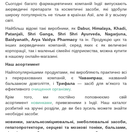
Сьогодні багато фармацевтичних компаній Індії випускають
аюрведичні препарати та косметичні засоби, які здобули
широку популярність не тільки в країнах Азії, але й у всьому
світі.
Найбільш відомі такі виробники, як
Dabur, Himalaya, Khadi,
Patanjali, Shri Ganga, Shri Shri Ayurveda, Nagarjuna,
Baidyanath, Arya Vaidya Pharmacy
та ін. Продукцію цих та
інших аюрведичних компаній, серед яких є як величезні
корпорації, так і маленькі сімейні підприємства, можна купити
в нашому онлайн-магазині.
Наш асортимент
Найпопулярнішими продуктами, які виробляють практично всі
з перерахованих компаній, є
Чаванпраш
, названий
бальзамом довголіття, і
Трифала
— засіб для м'якого та
ефективного
очищення організму
.
Крім того, ми постійно поповнюємо свій
асортимент
новинками
, привезеними з Індії. Наш каталог
розбитий на зручні розділи, де ви без зусиль можете знайти
необхідні засоби:
новинки, загальнозміцнювальні, знеболювальні засоби,
гепатопротектори, серцеві та мозкові тоніки, бальзами,