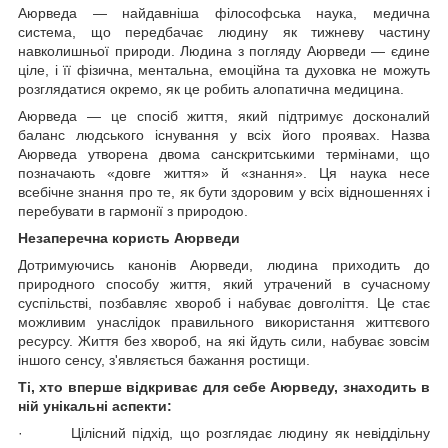
Аюрведа — найдавніша філософська наука, медична
система, що передбачає людину як тижневу частину
навколишньої природи. Людина з погляду Аюрведи — єдине
ціле, і її фізична, ментальна, емоційна та духовка не можуть
розглядатися окремо, як це робить алопатична медицина.
Аюрведа — це спосіб життя, який підтримує досконалий
баланс людського існування у всіх його проявах. Назва
Аюрведа утворена двома санскритськими термінами, що
позначають «довге життя» й «знання». Ця наука несе
всебічне знання про те, як бути здоровим у всіх відношеннях і
перебувати в гармонії з природою.
Незаперечна користь Аюрведи
Дотримуючись канонів Аюрведи, людина приходить до
природного способу життя, який утрачений в сучасному
суспільстві, позбавляє хвороб і набуває довголіття. Це стає
можливим унаслідок правильного використання життєвого
ресурсу. Життя без хвороб, на які йдуть сили, набуває зовсім
іншого сенсу, з'являється бажання ростищи.
Ті, хто вперше відкриває для себе Аюрведу, знаходить в
ній унікальні аспекти:
·
Цілісний підхід, що розглядає людину як невіддільну