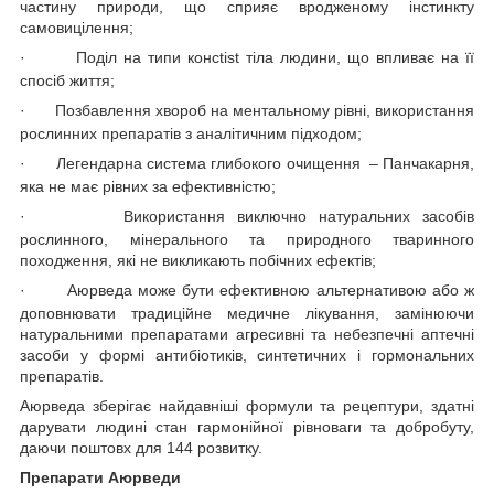
частину природи, що сприяє вродженому інстинкту
самовицілення;
·
Поділ на типи консtist тіла людини, що впливає на її
спосіб життя;
·
Позбавлення хвороб на ментальному рівні, використання
рослинних препаратів з аналітичним підходом;
·
Легендарна система глибокого очищення – Панчакарня,
яка не має рівних за ефективністю;
·
Використання виключно натуральних засобів
рослинного, мінерального та природного тваринного
походження, які не викликають побічних ефектів;
·
Аюрведа може бути ефективною альтернативою або ж
доповнювати традиційне медичне лікування, замінюючи
натуральними препаратами агресивні та небезпечні аптечні
засоби у формі антибіотиків, синтетичних і гормональних
препаратів.
Аюрведа зберігає найдавніші формули та рецептури, здатні
дарувати людині стан гармонійної рівноваги та добробуту,
даючи поштовх для 144 розвитку.
Препарати Аюрведи