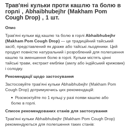
Трав'яні кульки проти кашлю та болю в
горлі , Abhaibhubejhr (Makham Pom
Cough Drop) , 1 шт.
Опис
Трав'яні кульки від кашлю та болю в горлі
Abhaibhubejhr
(Makham Pom Cough Drop)
— це традиційний тайський
засіб, представлений як драже або тайські льодяники. Цей
продукт повністю натуральний і розроблений для полегшення
кашлю та зменшення болю в горлі. Кульки містять цінні
тайські трави, екстракт ембліки (амлу або індійський крижовик)
і солодку.
Рекомендації щодо застосування
Застосовуйте трав'яні кульки Abhaibhubejhr (Makham Pom
Cough Drop) дотримуючись цих рекомендацій:
Розсмоктуйте по 1 кульці у разі появи кашлю або
болю в горлі.
Список рекомендованих станів для застосування
Трав'яні кульки Abhaibhubejhr (Makham Pom Cough Drop)
рекомендуються для полегшення таких станів: