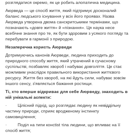
розглядатися окремо, як це робить алопатична медицина.
Аюрведа — це спосіб життя, який підтримує досконалий
баланс людського існування у всіх його проявах. Назва
Аюрведа утворена двома санскритськими термінами, що
позначають «довге життя» й «пізнання». Ця наука несе
всебічне знання про те, як бути здоровим з усякого погляду та
перебувати в гармонії з природою.
Незаперечна користь Аюрведи
Дотримуючись канонів Аюрведи, людина приходить до
природного способу життя, який утрачений в сучасному
суспільстві, позбавляє хвороб і набуває довголіття. Це стає
можливим унаслідок правильного використання життєвого
ресурсу. Життя без хвороб, на які йдуть сили, набуває зовсім
іншого сенсу, з'являється бажання ростищи.
Ті, хто вперше відкриває для себе Аюрведу, знаходить в
ній унікальні аспекти:
· Цілісний підхід, що розглядає людину як невіддільну
частину природи, сприяє вродженому інстинкту
самовицілення;
· Поділ на типи консtist тіла людини, що впливає на її
спосіб життя;