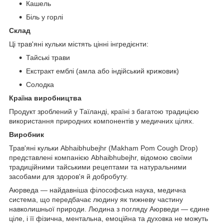
Кашель
Біль у горлі
Склад
Ці трав'яні кульки містять цінні інгредієнти:
Тайські трави
Екстракт емблі (амла або індійський крижовик)
Солодка
Країна виробництва
Продукт зроблений у Таїланді, країні з багатою традицією
використання природних компонентів у медичних цілях.
Виробник
Трав'яні кульки Abhaibhubejhr (Makham Pom Cough Drop)
представлені компанією Abhaibhubejhr, відомою своїми
традиційними тайськими рецептами та натуральними
засобами для здоров'я й добробуту.
Аюрведа — найдавніша філософська наука, медична
система, що передбачає людину як тижневу частину
навколишньої природи. Людина з погляду Аюрведи — єдине
ціле, і її фізична, ментальна, емоційна та духовка не можуть