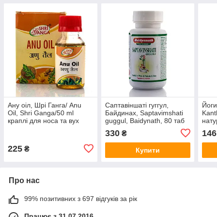
Ану оіл, Шрі Ганга/ Anu
Саптавіншаті гуггул,
Йоги
Oil, Shri Ganga/50 ml
Байдинах, Saptavimshati
Kant
краплі для носа та вух
guggul, Baidynath, 80 таб
нату
протизапальні, очисні
болю
330
146
₴
властивості
анги
225
₴
Купити
Про нас
99% позитивних з 697 відгуків за рік
Працює з 31.07.2016