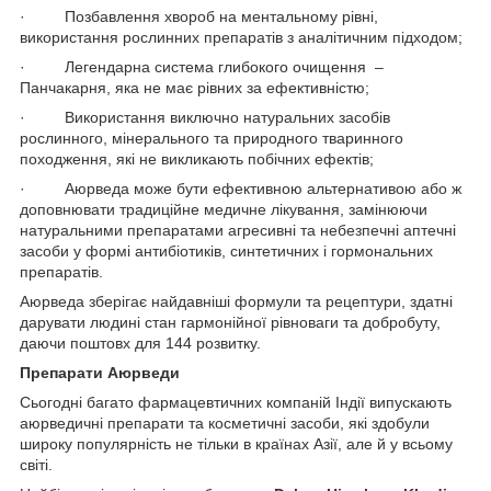
· Позбавлення хвороб на ментальному рівні,
використання рослинних препаратів з аналітичним підходом;
· Легендарна система глибокого очищення –
Панчакарня, яка не має рівних за ефективністю;
· Використання виключно натуральних засобів
рослинного, мінерального та природного тваринного
походження, які не викликають побічних ефектів;
· Аюрведа може бути ефективною альтернативою або ж
доповнювати традиційне медичне лікування, замінюючи
натуральними препаратами агресивні та небезпечні аптечні
засоби у формі антибіотиків, синтетичних і гормональних
препаратів.
Аюрведа зберігає найдавніші формули та рецептури, здатні
дарувати людині стан гармонійної рівноваги та добробуту,
даючи поштовх для 144 розвитку.
Препарати Аюрведи
Сьогодні багато фармацевтичних компаній Індії випускають
аюрведичні препарати та косметичні засоби, які здобули
широку популярність не тільки в країнах Азії, але й у всьому
світі.