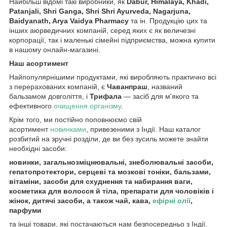
Найбільш відомі такі виробники, як
Dabur, Himalaya, Khadi,
Patanjali, Shri Ganga, Shri Shri Ayurveda, Nagarjuna,
Baidyanath, Arya Vaidya Pharmacy
та ін. Продукцію цих та
інших аюрведичних компаній, серед яких є як величезні
корпорації, так і маленькі сімейні підприємства, можна купити
в нашому онлайн-магазині.
Наш асортимент
Найпопулярнішими продуктами, які виробляють практично всі
з перерахованих компаній, є
Чаванпраш
, названий
бальзамом довголіття, і
Трифала
— засіб для м'якого та
ефективного
очищення організму
.
Крім того, ми постійно поповнюємо свій
асортимент
новинками
, привезеними з Індії. Наш каталог
розбитий на зручні розділи, де ви без зусиль можете знайти
необхідні засоби:
новинки, загальнозміцнювальні, знеболювальні засоби,
гепатопротектори, серцеві та мозкові тоніки, бальзами,
вітаміни, засоби для схуднення та набирання ваги,
косметика для волосся й тіла, препарати для чоловіків і
жінок, дитячі засоби, а також чай, кава,
ефірні олії
,
парфуми
та інші товари, які постачаються нам безпосередньо з Індії.