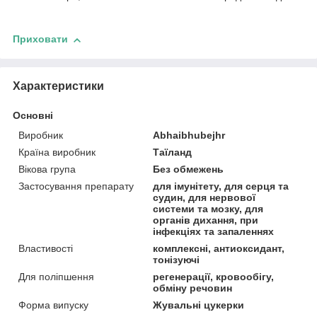
Приховати
Характеристики
Основні
Виробник
Abhaibhubejhr
Країна виробник
Таїланд
Вікова група
Без обмежень
Застосування препарату
для імунітету, для серця та
судин, для нервової
системи та мозку, для
органів дихання, при
інфекціях та запаленнях
Властивості
комплексні, антиоксидант,
тонізуючі
Для поліпшення
регенерації, кровообігу,
обміну речовин
Форма випуску
Жувальні цукерки