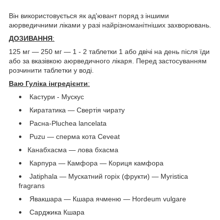
Він використовується як ад'ювант поряд з іншими
аюрведичними ліками у разі найрізноманітніших захворювань.
ДОЗИВАННЯ
:
125 мг — 250 мг — 1 - 2 таблетки 1 або двічі на день після їди
або за вказівкою аюрведичного лікаря. Перед застосуванням
розчинити таблетки у воді.
Ваю Гуліка інгредієнти
:
Кастури - Мускус
Кирататика — Свертія чирату
Расна-Pluchea lancelata
Puzu — сперма кота Ceveat
Канабхасма — лова бхасма
Карпура — Камфора — Кориця камфора
Jatiphala — Мускатний горіх (фрукти) — Myristica
fragrans
Явакшара — Кшара ячменю — Hordeum vulgare
Сарджика Кшара