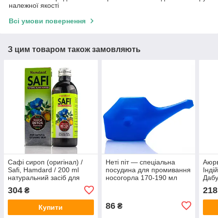
належної якості
Всі умови повернення
З цим товаром також замовляють
Сафі сироп (оригінал) /
Неті піт — спеціальна
Аюр
Safi, Hamdard / 200 ml
посудина для промивання
Інді
натуральний засіб для
носогорла 170-190 мл
Дабу
очищення крові при
г
304
218
₴
висипаннях
86
₴
Купити