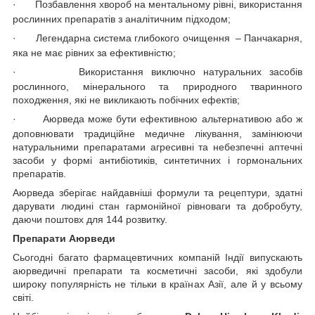
·
Позбавлення хвороб на ментальному рівні, використання
рослинних препаратів з аналітичним підходом;
·
Легендарна система глибокого очищення – Панчакарня,
яка не має рівних за ефективністю;
·
Використання виключно натуральних засобів
рослинного, мінерального та природного тваринного
походження, які не викликають побічних ефектів;
·
Аюрведа може бути ефективною альтернативою або ж
доповнювати традиційне медичне лікування, замінюючи
натуральними препаратами агресивні та небезпечні аптечні
засоби у формі антибіотиків, синтетичних і гормональних
препаратів.
Аюрведа зберігає найдавніші формули та рецептури, здатні
дарувати людині стан гармонійної рівноваги та добробуту,
даючи поштовх для 144 розвитку.
Препарати Аюрведи
Сьогодні багато фармацевтичних компаній Індії випускають
аюрведичні препарати та косметичні засоби, які здобули
широку популярність не тільки в країнах Азії, але й у всьому
світі.