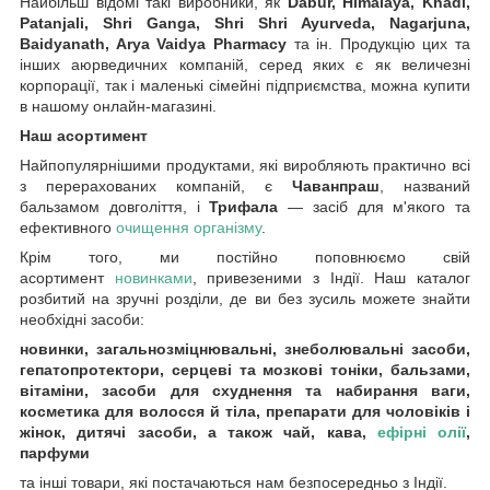
Найбільш відомі такі виробники, як
Dabur, Himalaya, Khadi,
Patanjali, Shri Ganga, Shri Shri Ayurveda, Nagarjuna,
Baidyanath, Arya Vaidya Pharmacy
та ін. Продукцію цих та
інших аюрведичних компаній, серед яких є як величезні
корпорації, так і маленькі сімейні підприємства, можна купити
в нашому онлайн-магазині.
Наш асортимент
Найпопулярнішими продуктами, які виробляють практично всі
з перерахованих компаній, є
Чаванпраш
, названий
бальзамом довголіття, і
Трифала
— засіб для м'якого та
ефективного
очищення організму
.
Крім того, ми постійно поповнюємо свій
асортимент
новинками
, привезеними з Індії. Наш каталог
розбитий на зручні розділи, де ви без зусиль можете знайти
необхідні засоби:
новинки, загальнозміцнювальні, знеболювальні засоби,
гепатопротектори, серцеві та мозкові тоніки, бальзами,
вітаміни, засоби для схуднення та набирання ваги,
косметика для волосся й тіла, препарати для чоловіків і
жінок, дитячі засоби, а також чай, кава,
ефірні олії
,
парфуми
та інші товари, які постачаються нам безпосередньо з Індії.