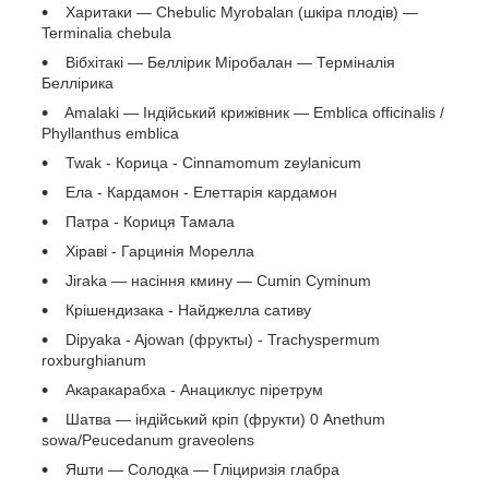
Харитаки — Chebulic Myrobalan (шкіра плодів) —
Terminalia chebula
Вібхітакі — Беллірик Міробалан — Терміналія
Беллірика
Amalaki — Індійський крижівник — Emblica officinalis /
Phyllanthus emblica
Twak - Корица - Cinnamomum zeylanicum
Ела - Кардамон - Елеттарія кардамон
Патра - Кориця Тамала
Хіраві - Гарцинія Морелла
Jiraka — насіння кмину — Cumin Cyminum
Крішендизака - Найджелла сативу
Dipyaka - Ajowan (фрукты) - Trachyspermum
roxburghianum
Акаракарабха - Анациклус піретрум
Шатва — індійський кріп (фрукти) 0 Anethum
sowa/Peucedanum graveolens
Яшти — Солодка — Гліциризія глабра