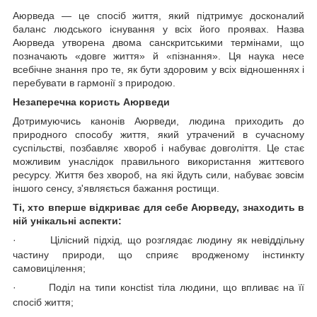
Аюрведа — це спосіб життя, який підтримує досконалий
баланс людського існування у всіх його проявах. Назва
Аюрведа утворена двома санскритськими термінами, що
позначають «довге життя» й «пізнання». Ця наука несе
всебічне знання про те, як бути здоровим у всіх відношеннях і
перебувати в гармонії з природою.
Незаперечна користь Аюрведи
Дотримуючись канонів Аюрведи, людина приходить до
природного способу життя, який утрачений в сучасному
суспільстві, позбавляє хвороб і набуває довголіття. Це стає
можливим унаслідок правильного використання життєвого
ресурсу. Життя без хвороб, на які йдуть сили, набуває зовсім
іншого сенсу, з'являється бажання ростищи.
Ті, хто вперше відкриває для себе Аюрведу, знаходить в
ній унікальні аспекти:
·
Цілісний підхід, що розглядає людину як невіддільну
частину природи, що сприяє вродженому інстинкту
самовицілення;
·
Поділ на типи консtist тіла людини, що впливає на її
спосіб життя;