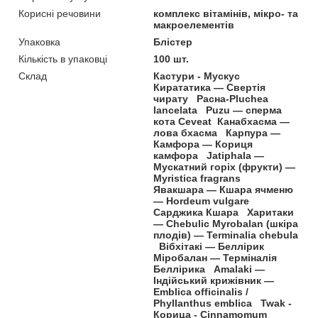
Корисні речовини
комплекс вітамінів, мікро- та
макроелементів
Упаковка
Блістер
Кількість в упаковці
100 шт.
Склад
Кастури - Мускус
Кирататика — Свертія
чирату Расна-Pluchea
lancelata Puzu — сперма
кота Ceveat Канабхасма —
лова бхасма Карпура —
Камфора — Кориця
камфора Jatiphala —
Мускатний горіх (фрукти) —
Myristica fragrans
Явакшара — Кшара ячменю
— Hordeum vulgare
Сарджика Кшара Харитаки
— Chebulic Myrobalan (шкіра
плодів) — Terminalia chebula
Вібхітакі — Беллірик
Міробалан — Терміналія
Беллірика Amalaki —
Індійський крижівник —
Emblica officinalis /
Phyllanthus emblica Twak -
Корица - Cinnamomum