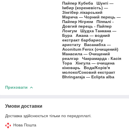
Пайпер Кубеба Шунті —
Імбир (кореневість) —
Зінгібер лікарський
Марича — Чорний перець —
Пайпер Нігрюм Піппалі -
Довгий перець - Пайпер
Лонгум Шудха Танкана —
Бура Ажана — водний
екстракт барбарису
аристату Васанабха —
Aconitum Ferox (очищений)
Манасила — Очищений
реалгар Чакрамарда - Касія
Тора Хінгула — очищена
кіноварь Вода/Корів'я
молоко/Соковий екстракт
Bhringaraja — Eclipta alba
Приховати
Умови доставки
Доставка здійснюється тільки по передоплаті.
Нова Пошта