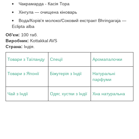
Чакрамарда - Касія Тора
Хінгула — очищена кіноварь
Вода/Корів'я молоко/Соковий екстракт Bhringaraja —
Eclipta alba
Об'єм:
100 таб.
Виробник:
Kottakkal AVS
Страна:
Індія.
Товари з Таїланду
Спеції
Аромапалочки
Товари з Японії
Біжутерія з Індії
Натуральні
парфуми
Чай з Індії
Одяг, хустки з Індії
Хна натуральна