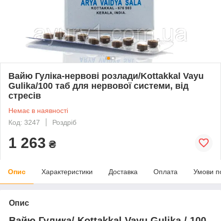
Вайю Гуліка-нервові розлади/Kottakkal Vayu
Gulika/100 таб для нервової системи, від
стресів
Немає в наявності
Код: 3247
Роздріб
1 263
₴
Опис
Характеристики
Доставка
Оплата
Умови п
Опис
Вайю Гулика/ Kottakkal Vayu Gulika / 100