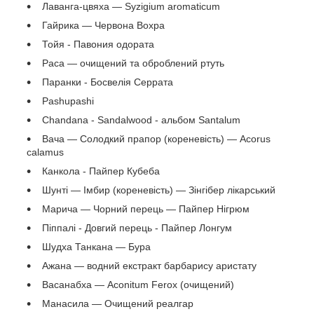
Лаванга-цвяха — Syzigium aromaticum
Гайрика — Червона Вохра
Тойя - Павония одората
Раса — очищений та оброблений ртуть
Паранки - Босвелія Серрата
Pashupashi
Chandana - Sandalwood - альбом Santalum
Вача — Солодкий прапор (кореневість) — Acorus
calamus
Канкола - Пайпер Кубеба
Шунті — Імбир (кореневість) — Зінгібер лікарський
Марича — Чорний перець — Пайпер Нігрюм
Піппалі - Довгий перець - Пайпер Лонгум
Шудха Танкана — Бура
Ажана — водний екстракт барбарису аристату
Васанабха — Aconitum Ferox (очищений)
Манасила — Очищений реалгар