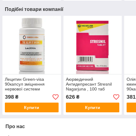
Подібні товари компанії
Лецитин Green-visa
Аюрведичний
Олія
90капсул зміцнення
Антидепресант Stresnil
кмин
нервової системи
Nagarjuna , 100 таб
90ка
безсоняниця, депресія,
398
626
381
₴
₴
тривожність, напади
паніки
Купити
Купити
Про нас