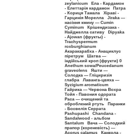
zeylanicum Ела - Кардамон
- Елеттарія кардамон Патра
- Кориця Тамала Хіраві -
Гарцинія Морелла Jiraka —
насіння кмину — Cumin
Cyminum Крішендизака -
Найджелла сативу Dipyaka
- Ajowan (фрукты) -
Trachyspermum
roxburghianum
Акаракарабха - Анациклус
піретрум Шатва —
індійський кроп (фрукти) 0
Anethum sowa/Peucedanum
graveolens Яшти —
Солодка — Гліциризія
глабра Лаванга-цвяха —
Syzigium aromaticum
Гайрика — Червона Вохра
Тойя - Павония одората
Раса — очищений та
оброблений ртуть Паранки
- Босвелія Серрата
Pashupashi Chandana -
Sandalwood - альбом
Santalum Вача — Солодкий
прапор (кореневість) —
Acorus calamus Канкола -