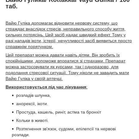
таб.
Вайю Гуліка допомагає відновити нервову систему
, що
страждає внаслідок стресів, неправильного способу життя,
сильних потрясінь. Цей засіб надає швидкий ефект. Тому у
разі нападів ікоти, істерії, нечутливості засіб виявиться просто
справжнім порятунком.
Цей препарат можна давати навіть дітям. Він зробить їх
спокійнішими, допоможе впоратися зі страхами. Препарат
можна застосовувати як курсами, так і одноразово, для
подолання стресової ситуації. Тому ніколи не завадить мати
Вайю Гуліка у своїй аптечці.
Використовується під час лікування
:
розладів шлунка,
анорексії, ікоти.
Простуда, кашель, риніт, астма та бронхіт
Кольки в животі.
Розтягнення зв'язок, судоми, епілепсії та нервові
розлади.