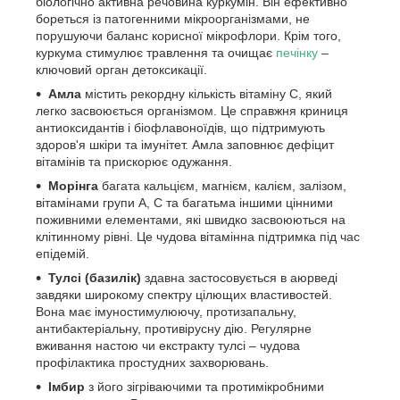
біологічно активна речовина куркумін. Він ефективно
бореться із патогенними мікроорганізмами, не
порушуючи баланс корисної мікрофлори. Крім того,
куркума стимулює травлення та очищає
печінку
–
ключовий орган детоксикації.
Амла
містить рекордну кількість вітаміну С, який
легко засвоюється організмом. Це справжня криниця
антиоксидантів і біофлавоноїдів, що підтримують
здоров'я шкіри та імунітет. Амла заповнює дефіцит
вітамінів та прискорює одужання.
Морінга
багата кальцієм, магнієм, калієм, залізом,
вітамінами групи А, С та багатьма іншими цінними
поживними елементами, які швидко засвоюються на
клітинному рівні. Це чудова вітамінна підтримка під час
епідемій.
Тулсі (базилік)
здавна застосовується в аюрведі
завдяки широкому спектру цілющих властивостей.
Вона має імуностимулюючу, протизапальну,
антибактеріальну, противірусну дію. Регулярне
вживання настою чи екстракту тулсі – чудова
профілактика простудних захворювань.
Імбир
з його зігріваючими та протимікробними