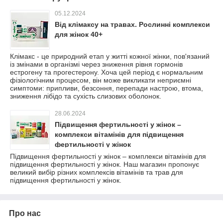
05.12.2024
Від клімаксу на травах. Рослинні комплекси
для жінок 40+
Клімакс - це природний етап у житті кожної жінки, пов'язаний
із змінами в організмі через зниження рівня гормонів
естрогену та прогестерону. Хоча цей період є нормальним
фізіологічним процесом, він може викликати неприємні
симптоми: припливи, безсоння, перепади настрою, втома,
зниження лібідо та сухість слизових оболонок.
28.06.2024
Підвищення фертильності у жінок –
комплекси вітамінів для підвищення
фертильності у жінок
Підвищення фертильності у жінок – комплекси вітамінів для
підвищення фертильності у жінок. Наш магазин пропонує
великий вибір різних комплексів вітамінів та трав для
підвищення фертильності у жінок.
Про нас