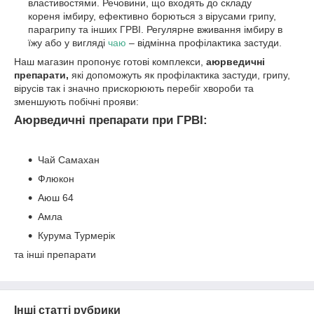
властивостями. Речовини, що входять до складу
кореня імбиру, ефективно борються з вірусами грипу,
парагрипу та інших ГРВІ. Регулярне вживання імбиру в
їжу або у вигляді
чаю
– відмінна профілактика застуди.
Наш магазин пропонує готові комплекси,
аюрведичні
препарати,
які допоможуть як профілактика застуди, грипу,
вірусів так і значно прискорюють перебіг хвороби та
зменшують побічні прояви:
Аюрведичні препарати при ГРВІ:
Чай Самахан
Флюкон
Аюш 64
Амла
Курума Турмерік
та інші препарати
Інші статті рубрики