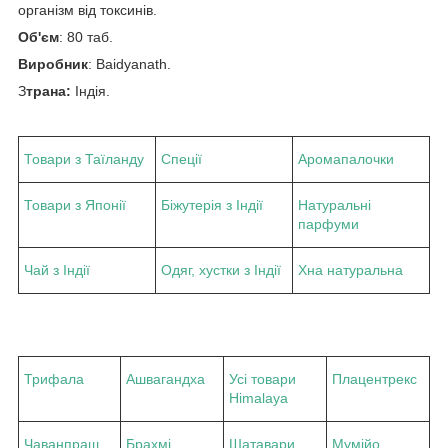
організм від токсинів.
Об'єм
: 80 таб.
Виробник
: Baidyanath.
З
трана:
Індія.
Товари з Таїланду
Спеції
Аромапалочки
Товари з Японії
Біжутерія з Індії
Натуральні
парфуми
Чай з Індії
Одяг, хустки з Індії
Хна натуральна
Трифала
Ашвагандха
Усі товари
Плацентрекс
Himalaya
Чаванпраш
Брахмі
Шатавари
Мумійо