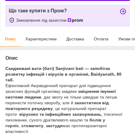
Що таке купити з Пром?
Замовлення під захистом
Опис
Характеристики
Доставка
Оплата
Умови п
Опис
Сандживані вати (баті) Sanjivani bati — запобігає
розвитку інфекцій і вірусів в організмі, Baidyanath, 80
таб.
Ефективний Аюрведичний препарат для підвищення
захисних функцій організму завдяки
зміцнення імунної
системи людини
, дає змогу не тільки швидше та легше
перенести поточну хворобу, але й
захиститися від
повторного рецидиву
, це натуральний препарат
проти
вірусних та інфекційних захворювань,
токсичної
лихоманки, сухого дратівливого кашлю та
болів у
горлі
е,
стоматиту
,
застуди
має протипаразитарні
властивості.