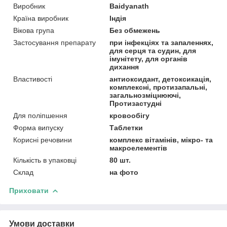
Виробник
Baidyanath
Країна виробник
Індія
Вікова група
Без обмежень
Застосування препарату
при інфекціях та запаленнях,
для серця та судин, для
імунітету, для органів
дихання
Властивості
антиоксидант, детоксикація,
комплексні, протизапальні,
загальнозміцнюючі,
Протизастудні
Для поліпшення
кровообігу
Форма випуску
Таблетки
Корисні речовини
комплекс вітамінів, мікро- та
макроелементів
Кількість в упаковці
80 шт.
Склад
на фото
Приховати
Умови доставки