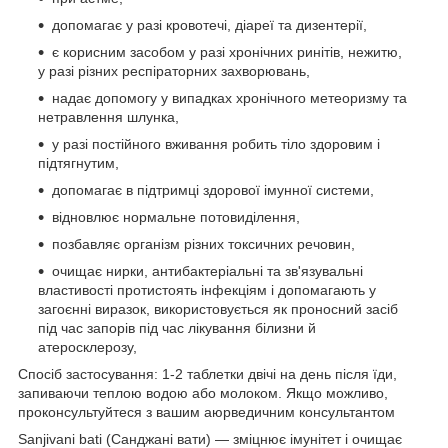
допомагає у разі кровотечі, діареї та дизентерії,
є корисним засобом у разі хронічних ринітів, нежитю,
у разі різних респіраторних захворювань,
надає допомогу у випадках хронічного метеоризму та
нетравлення шлунка,
у разі постійного вживання робить тіло здоровим і
підтягнутим,
допомагає в підтримці здорової імунної системи,
відновлює нормальне потовиділення,
позбавляє організм різних токсичних речовин,
очищає нирки, антибактеріальні та зв'язувальні
властивості протистоять інфекціям і допомагають у
загоєнні виразок, використовується як проносний засіб
під час запорів під час лікування білизни й
атеросклерозу,
Спосіб застосування: 1-2 таблетки двічі на день після їди,
запиваючи теплою водою або молоком. Якщо можливо,
проконсультуйтеся з вашим аюрведичним консультантом
Sanjivani bati (Санджані вати) — зміцнює імунітет і очищає