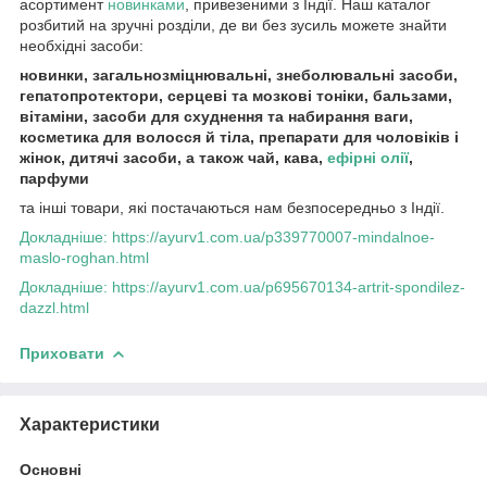
асортимент
новинками
, привезеними з Індії. Наш каталог
розбитий на зручні розділи, де ви без зусиль можете знайти
необхідні засоби:
новинки, загальнозміцнювальні, знеболювальні засоби,
гепатопротектори, серцеві та мозкові тоніки, бальзами,
вітаміни, засоби для схуднення та набирання ваги,
косметика для волосся й тіла, препарати для чоловіків і
жінок, дитячі засоби, а також чай, кава,
ефірні олії
,
парфуми
та інші товари, які постачаються нам безпосередньо з Індії.
Докладніше: https://ayurv1.com.ua/p339770007-mindalnoe-
maslo-roghan.html
Докладніше: https://ayurv1.com.ua/p695670134-artrit-spondilez-
dazzl.html
Приховати
Характеристики
Основні