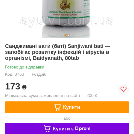
Сандживані вати (баті) Sanjiwani bati —
запобігає розвитку інфекцій і вірусів в
організмі, Baidyanath, 80tab
Готово до відправки
Код: 3763
Роздріб
173
₴
Мінімальна сума замовлення на сайті — 200 ₴
Купити
або
Купити з