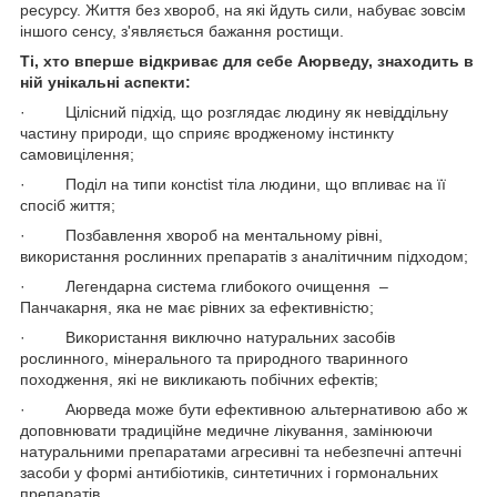
ресурсу. Життя без хвороб, на які йдуть сили, набуває зовсім
іншого сенсу, з'являється бажання ростищи.
Ті, хто вперше відкриває для себе Аюрведу, знаходить в
ній унікальні аспекти:
· Цілісний підхід, що розглядає людину як невіддільну
частину природи, що сприяє вродженому інстинкту
самовицілення;
· Поділ на типи консtist тіла людини, що впливає на її
спосіб життя;
· Позбавлення хвороб на ментальному рівні,
використання рослинних препаратів з аналітичним підходом;
· Легендарна система глибокого очищення –
Панчакарня, яка не має рівних за ефективністю;
· Використання виключно натуральних засобів
рослинного, мінерального та природного тваринного
походження, які не викликають побічних ефектів;
· Аюрведа може бути ефективною альтернативою або ж
доповнювати традиційне медичне лікування, замінюючи
натуральними препаратами агресивні та небезпечні аптечні
засоби у формі антибіотиків, синтетичних і гормональних
препаратів.