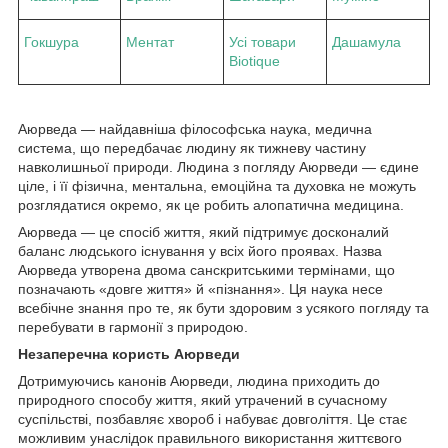
Гокшура
Ментат
Усі товари
Дашамула
Biotique
Аюрведа — найдавніша філософська наука, медична
система, що передбачає людину як тижневу частину
навколишньої природи. Людина з погляду Аюрведи — єдине
ціле, і її фізична, ментальна, емоційна та духовка не можуть
розглядатися окремо, як це робить алопатична медицина.
Аюрведа — це спосіб життя, який підтримує досконалий
баланс людського існування у всіх його проявах. Назва
Аюрведа утворена двома санскритськими термінами, що
позначають «довге життя» й «пізнання». Ця наука несе
всебічне знання про те, як бути здоровим з усякого погляду та
перебувати в гармонії з природою.
Незаперечна користь Аюрведи
Дотримуючись канонів Аюрведи, людина приходить до
природного способу життя, який утрачений в сучасному
суспільстві, позбавляє хвороб і набуває довголіття. Це стає
можливим унаслідок правильного використання життєвого