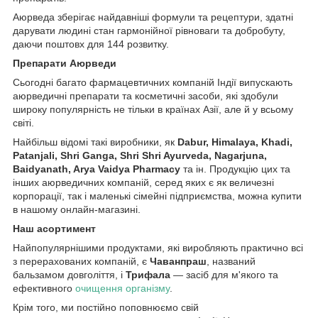
Аюрведа зберігає найдавніші формули та рецептури, здатні
дарувати людині стан гармонійної рівноваги та добробуту,
даючи поштовх для 144 розвитку.
Препарати Аюрведи
Сьогодні багато фармацевтичних компаній Індії випускають
аюрведичні препарати та косметичні засоби, які здобули
широку популярність не тільки в країнах Азії, але й у всьому
світі.
Найбільш відомі такі виробники, як
Dabur, Himalaya, Khadi,
Patanjali, Shri Ganga, Shri Shri Ayurveda, Nagarjuna,
Baidyanath, Arya Vaidya Pharmacy
та ін. Продукцію цих та
інших аюрведичних компаній, серед яких є як величезні
корпорації, так і маленькі сімейні підприємства, можна купити
в нашому онлайн-магазині.
Наш асортимент
Найпопулярнішими продуктами, які виробляють практично всі
з перерахованих компаній, є
Чаванпраш
, названий
бальзамом довголіття, і
Трифала
— засіб для м'якого та
ефективного
очищення організму
.
Крім того, ми постійно поповнюємо свій