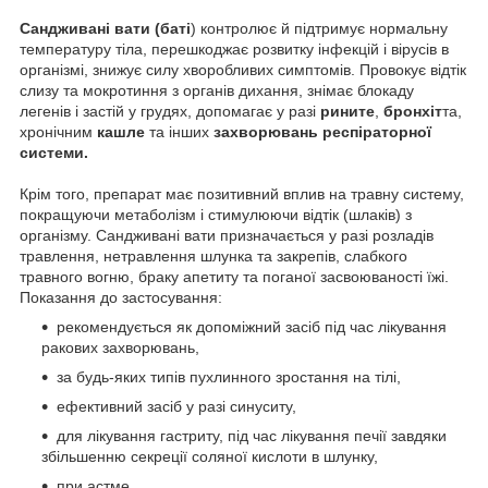
Сандживані вати (баті
) контролює й підтримує нормальну
температуру тіла, перешкоджає розвитку інфекцій і вірусів в
організмі, знижує силу хворобливих симптомів. Провокує відтік
слизу та мокротиння з органів дихання, знімає блокаду
легенів і застій у грудях, допомагає у разі
рините
,
бронхіт
та,
хронічним
кашле
та інших
захворювань респіраторної
системи.
Крім того, препарат має позитивний вплив на травну систему,
покращуючи метаболізм і стимулюючи відтік (шлаків) з
організму. Сандживані вати призначається у разі розладів
травлення, нетравлення шлунка та закрепів, слабкого
травного вогню, браку апетиту та поганої засвоюваності їжі.
Показання до застосування:
рекомендується як допоміжний засіб під час лікування
ракових захворювань,
за будь-яких типів пухлинного зростання на тілі,
ефективний засіб у разі синуситу,
для лікування гастриту, під час лікування печії завдяки
збільшенню секреції соляної кислоти в шлунку,
при астме,