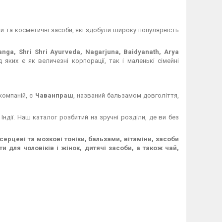
и та косметичні засоби, які здобули широку популярність
Ganga, Shri Shri Ayurveda, Nagarjuna, Baidyanath, Arya
 яких є як величезні корпорації, так і маленькі сімейні
компаній, є
Чаванпраш
, названий бальзамом довголіття,
 Індії. Наш каталог розбитий на зручні розділи, де ви без
ерцеві та мозкові тоніки, бальзами, вітаміни, засоби
и для чоловіків і жінок, дитячі засоби, а також чай,