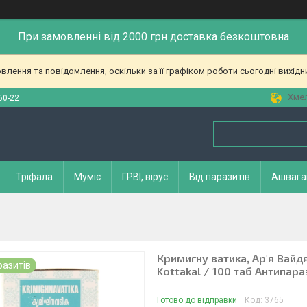
При замовленні від 2000 грн доставка безкоштовна
лення та повідомлення, оскільки за її графіком роботи сьогодні вихід
Хмел
60-22
Тріфала
Муміє
ГРВІ, вірус
Від паразитів
Ашвага
Кримигну ватика, Ар'я Вайдя 
разитів
Kottakal / 100 таб Антипара
Готово до відправки
Код:
3765