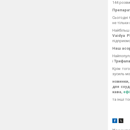
144 розви
Препара
Сьогодні 
не тільки 
Найбільш
Vaidya 
підприємс
Наш асо
Найпопул
і
Трифал
Крім тог
зусиль мо
новинки,
для схуд
кава,
ефі
та інші т