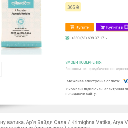
365 ₴
Купити
Купити з
+380 (63) 698-37-17
Законом не передбачено поверненн
У компанії підключені електронні п
покидаючи сайту.
у ватика, Ар'я Вайдя Сала / Krimighna Vatika, Arya Va
тигельмінтики (протиглисті) препарат