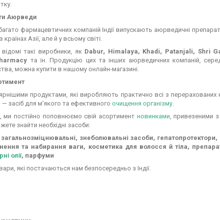
тку.
ти Аюрведи
багато фармацевтичних компаній Індії випускають аюрведичні препарат
в країнах Азії, але й у всьому світі.
 відомі такі виробники, як
Dabur, Himalaya, Khadi, Patanjali, Shri 
Pharmacy
та ін. Продукцію цих та інших аюрведичних компаній, серед
тва, можна купити в нашому онлайн-магазині.
ртимент
ярнішими продуктами, які виробляють практично всі з перерахованих 
а
— засіб для м'якого та ефективного
очищення організму
.
о, ми постійно поповнюємо свій асортимент
новинками
, привезеними з
жете знайти необхідні засоби:
 загальнозміцнювальні, знеболювальні засоби, гепатопротектори, с
нення та набирання ваги, косметика для волосся й тіла, препарат
рні олії
, парфуми
овари, які постачаються нам безпосередньо з Індії.