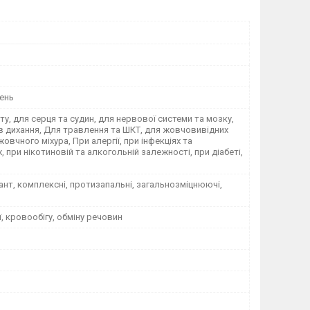
ень
ету, для серця та судин, для нервової системи та мозку,
в дихання, Для травлення та ШКТ, для жовчовивідних
жовчного міхура, При алергії, при інфекціях та
, при нікотиновій та алкогольній залежності, при діабеті,
нт, комплексні, протизапальні, загальнозміцнюючі,
ї, кровообігу, обміну речовин