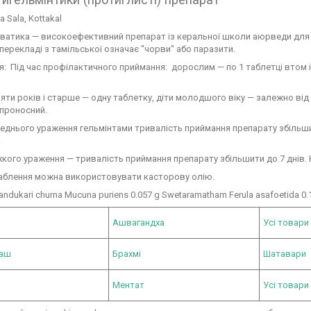
ya Sala, Kottakal
ватика — високоефективний препарат із керальної школи аюрведи для зн
 перекладі з тамільської означає "чорви" або паразити.
: Під час профілактичного приймання: дорослим — по 1 таблетці втом і
п'яти років і старше — одну таблетку, діти молодшого віку — залежно від 
 проносний.
реднього ураження гельмінтами тривалість приймання препарату збільши
.
жкого ураження — тривалість приймання препарату збільшити до 7 днів.
аблення можна використовувати касторову олію.
andukari churna Mucuna puriens 0.057 g Swetaramatham Ferula asafoetida 0.
Ашвагандха
Усі товари
раш
Брахмі
Шатавари
Ментат
Усі товари 