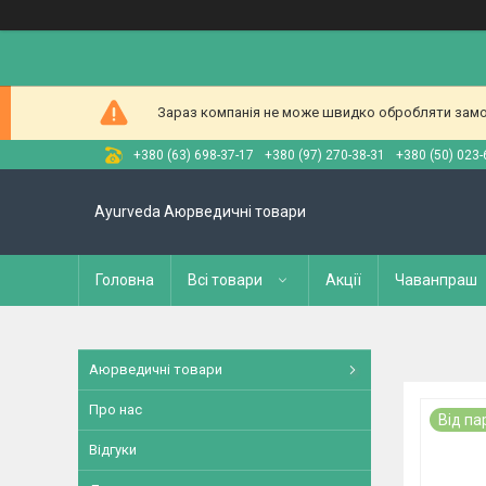
Зараз компанія не може швидко обробляти замов
+380 (63) 698-37-17
+380 (97) 270-38-31
+380 (50) 023-
Ayurveda Аюрведичні товари
Головна
Всі товари
Акції
Чаванпраш
Аюрведичні товари
Про нас
Від па
Відгуки