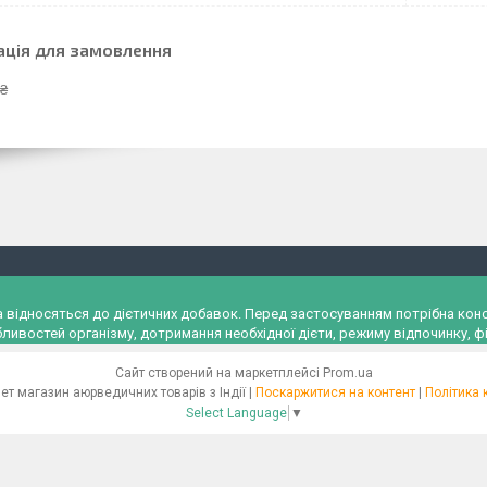
ація для замовлення
 ₴
и, а відносяться до дієтичних добавок. Перед застосуванням потрібна к
ливостей організму, дотримання необхідної дієти, режиму відпочинку, фі
Сайт створений на маркетплейсі
Prom.ua
"Ayurveda" Інтернет магазин аюрведичних товарів з Індії |
Поскаржитися на контент
|
Політика 
Select Language
▼