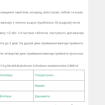
ищення черв'яків, аскарид, апесторхів, ляблів та інших.
 ввечері з теплою водою (приблизно 50 градусів) після
віку 1/2 або 1/4 частини таблетки. Наступного дня ввечері
ти до 3 днів. На другий день приймання ввечері прийняти
 На четвертий день приймання ввечері прийняти проносне.
114 g Mushkakakshiram Schrebera swietenioides 0.868 ml
 Himalaya
Плацентрекс
Мумійо
Biotique
Дашамула