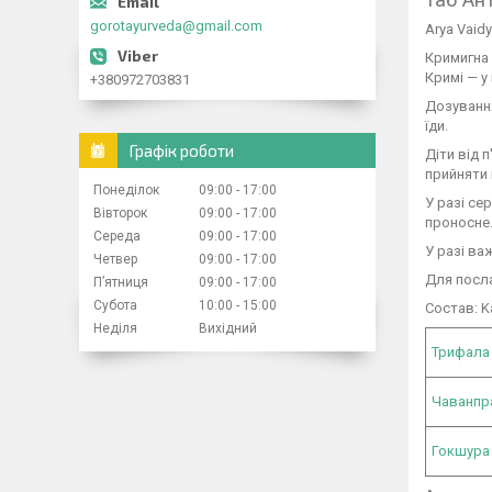
gorotayurveda@gmail.com
Arya Vaid
Кримигна 
Кримі — у
+380972703831
Дозування
їди.
Графік роботи
Діти від 
прийняти
Понеділок
09:00
17:00
У разі се
Вівторок
09:00
17:00
проносне
Середа
09:00
17:00
У разі ва
Четвер
09:00
17:00
Для посл
Пʼятниця
09:00
17:00
Субота
10:00
15:00
Состав: K
Неділя
Вихідний
Трифала
Чаванп
Гокшура