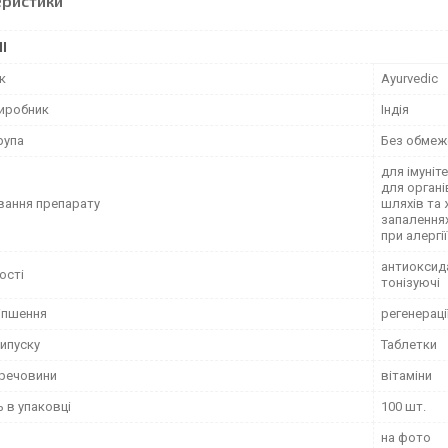
еристики
І
к
Ayurvedic
виробник
Індія
рупа
Без обмеж
для імуніт
для органі
вання препарату
шляхів та 
запаленнях
при алергії
антиоксида
ості
тонізуючі
іпшення
регенераці
ипуску
Таблетки
 речовини
вітаміни
ь в упаковці
100 шт.
на фото