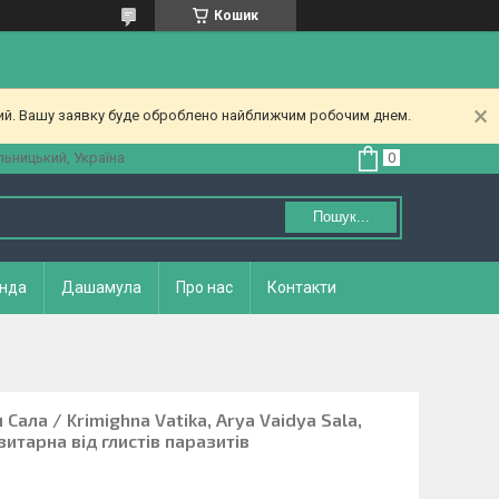
Кошик
ний. Вашу заявку буде оброблено найближчим робочим днем.
ьницький, Україна
Пошук...
нда
Дашамула
Про нас
Контакти
Сала / Krimighna Vatika, Arya Vaidya Sala,
зитарна від глистів паразитів