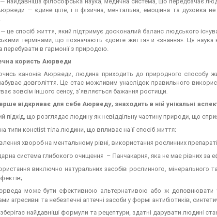
— найдавніша філософська наука, медична система, що передбачає люд
юрведи — єдине ціле, і її фізична, ментальна, емоційна та духовка 
.
 це спосіб життя, який підтримує досконалий баланс людського існув
ькими термінами, що позначають «довге життя» й «знання». Ця наука н
а перебувати в гармонії з природою.
ечна користь Аюрведи
чись канонів Аюрведи, людина приходить до природного способу житт
набуває довголіття. Це стає можливим унаслідок правильного використ
уває зовсім іншого сенсу, з'являється бажання ростищи.
вперше відкриває для себе Аюрведу, знаходить в ній унікальні аспек
ий підхід, що розглядає людину як невіддільну частину природи, що спр
на типи консtist тіла людини, що впливає на її спосіб життя;
лення хвороб на ментальному рівні, використання рослинних препараті
арна система глибокого очищення – Панчакарня, яка не має рівних за 
ористання виключно натуральних засобів рослинного, мінерального т
ефектів;
юрведа може бути ефективною альтернативою або ж доповнювати тр
ми агресивні та небезпечні аптечні засоби у формі антибіотиків, синтети
берігає найдавніші формули та рецептури, здатні дарувати людині ста