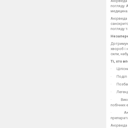
Аюрведа 
погляду А
медицина
Аюрведа —
санскритс
погляду т
Незапер
Дотримую
хвороб і 
сили, наб
Ті, хто 
·
Цілісн
·
Поділ 
·
Позбав
·
Легенд
·
Вик
побічних 
·
А
препарата
Аюрведа з