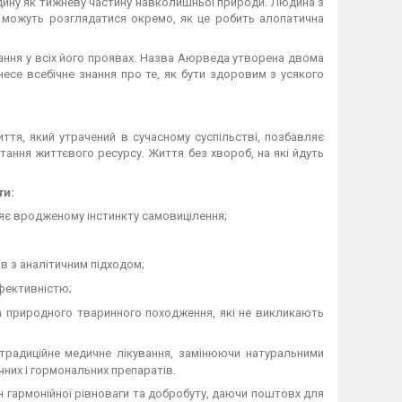
ину як тижневу частину навколишньої природи. Людина з
не можуть розглядатися окремо, як це робить алопатична
ання у всіх його проявах. Назва Аюрведа утворена двома
есе всебічне знання про те, як бути здоровим з усякого
я, який утрачений в сучасному суспільстві, позбавляє
ання життєвого ресурсу. Життя без хвороб, на які йдуть
ти:
ияє вродженому інстинкту самовицілення;
в з аналітичним підходом;
ефективністю;
а природного тваринного походження, які не викликають
адиційне медичне лікування, замінюючи натуральними
чних і гормональних препаратів.
н гармонійної рівноваги та добробуту, даючи поштовх для