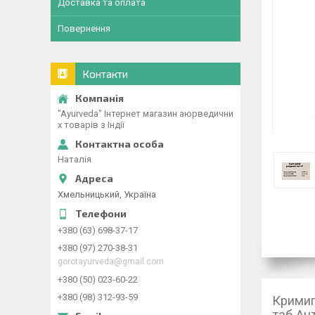
Доставка та оплата
Повернення
Контакти
"Ayurveda" Інтернет магазин аюрведични
х товарів з Індії
Наталія
Хмельницький, Україна
+380 (63) 698-37-17
+380 (97) 270-38-31
gorotayurveda@gmail.com
+380 (50) 023-60-22
+380 (98) 312-93-59
Кримигн
таб
Ан