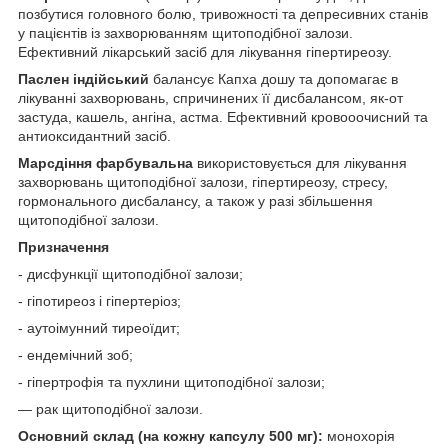
позбутися головного болю, тривожності та депресивних станів
у пацієнтів із захворюванням щитоподібної залози.
Ефективний лікарський засіб для лікування гіпертиреозу.
Паслен індійський
балансує Капха дошу та допомагає в
лікуванні захворювань, спричинених її дисбалансом, як-от
застуда, кашель, ангіна, астма. Ефективний кровооочисний та
антиоксидантний засіб.
Марсдіння фарбувальна
використовується для лікування
захворювань щитоподібної залози, гіпертиреозу, стресу,
гормонального дисбалансу, а також у разі збільшення
щитоподібної залози.
Призначення
- дисфункції щитоподібної залози;
- гіпотиреоз і гіпертеріоз;
- аутоімунний тиреоїдит;
- ендемічний зоб;
- гіпертрофія та пухлини щитоподібної залози;
— рак щитоподібної залози.
Основний склад (на кожну капсулу 500 мг):
монохорія