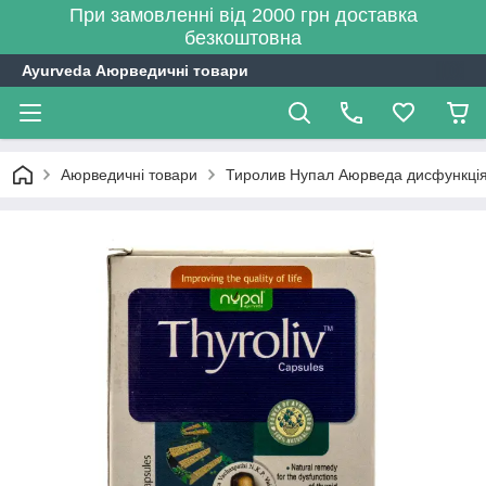
При замовленні від 2000 грн доставка
безкоштовна
Ayurveda Аюрведичні товари
Аюрведичні товари
Тиролив Нупал Аюрведа дисфункція щ