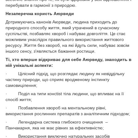
перебувати в гармонії з природою.
Незаперечна користь Аюрведи
Дотримуючись канонів Аюрведи, людина приходить до
природного способу життя, який утрачений в сучасному
суспільстві, позбавляє хвороб і набуває довголіття. Це стає
можливим унаслідок правильного використання життєвого
ресурсу. Життя без хвороб, на які йдуть сили, набуває зовсім
іншого сенсу, з'являється бажання ростищи.
Ті, хто вперше відкриває для себе Аюрведу, знаходить в
ній унікальні аспекти:
· Цілісний підхід, що розглядає людину як невіддільну
частину природи, що сприяє вродженому інстинкту
самовицілення;
· Поділ на типи консtist тіла людини, що впливає на її
спосіб життя;
· Позбавлення хвороб на ментальному рівні,
використання рослинних препаратів з аналітичним підходом;
· Легендарна система глибокого очищення –
Панчакарня, яка не має рівних за ефективністю;
· Використання виключно натуральних засобів