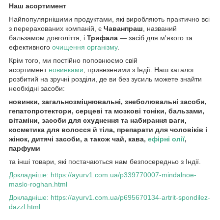
Наш асортимент
Найпопулярнішими продуктами, які виробляють практично всі
з перерахованих компаній, є
Чаванпраш
, названий
бальзамом довголіття, і
Трифала
— засіб для м'якого та
ефективного
очищення організму
.
Крім того, ми постійно поповнюємо свій
асортимент
новинками
, привезеними з Індії. Наш каталог
розбитий на зручні розділи, де ви без зусиль можете знайти
необхідні засоби:
новинки, загальнозміцнювальні, знеболювальні засоби,
гепатопротектори, серцеві та мозкові тоніки, бальзами,
вітаміни, засоби для схуднення та набирання ваги,
косметика для волосся й тіла, препарати для чоловіків і
жінок, дитячі засоби, а також чай, кава,
ефірні олії
,
парфуми
та інші товари, які постачаються нам безпосередньо з Індії.
Докладніше: https://ayurv1.com.ua/p339770007-mindalnoe-
maslo-roghan.html
Докладніше: https://ayurv1.com.ua/p695670134-artrit-spondilez-
dazzl.html