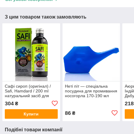
З цим товаром також замовляють
Сафі сироп (оригінал) /
Неті піт — спеціальна
Аюр
Safi, Hamdard / 200 ml
посудина для промивання
Інді
натуральний засіб для
носогорла 170-190 мл
Дабу
очищення крові при
г
304
218
₴
висипаннях
86
₴
Купити
Подібні товари компанії