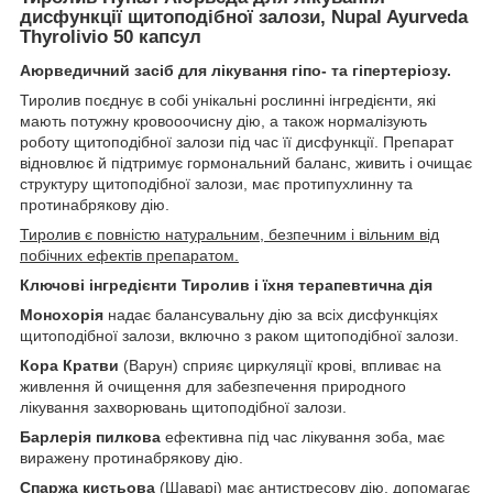
дисфункції щитоподібної залози, Nupal Ayurveda
Thyrolivio 50 капсул
Аюрведичний засіб для лікування гіпо- та гіпертеріозу.
Тиролив поєднує в собі унікальні рослинні інгредієнти, які
мають потужну кровооочисну дію, а також нормалізують
роботу щитоподібної залози під час її дисфункції. Препарат
відновлює й підтримує гормональний баланс, живить і очищає
структуру щитоподібної залози, має протипухлинну та
протинабрякову дію.
Тиролив є повністю натуральним, безпечним і вільним від
побічних ефектів препаратом.
Ключові інгредієнти Тиролив і їхня терапевтична дія
Монохорія
надає балансувальну дію за всіх дисфункціях
щитоподібної залози, включно з раком щитоподібної залози.
Кора Кратви
(Варун) сприяє циркуляції крові, впливає на
живлення й очищення для забезпечення природного
лікування захворювань щитоподібної залози.
Барлерія пилкова
ефективна під час лікування зоба, має
виражену протинабрякову дію.
Спаржа кистьова
(Шаварі) має антистресову дію, допомагає