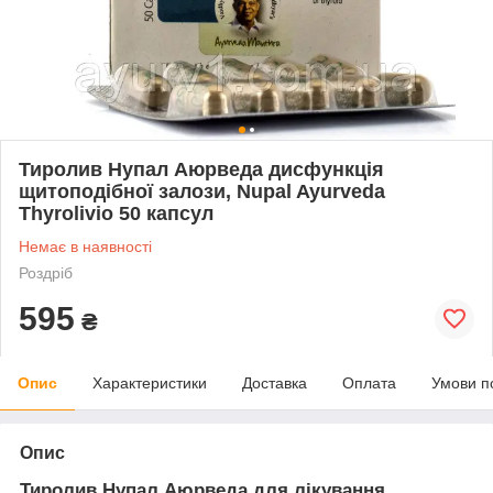
Тиролив Нупал Аюрведа дисфункція
щитоподібної залози, Nupal Ayurveda
Thyrolivio 50 капсул
Немає в наявності
Роздріб
595
₴
Опис
Характеристики
Доставка
Оплата
Умови п
Опис
Тиролив Нупал Аюрведа для лікування