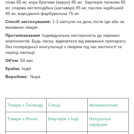
піхви 85 мг, кора Кратеви (варун) 85 мг, барлерія пилкова 85
мг, спаржа кистеподібна (шатаварі) 85 мг, паслен індійський
85 мг, марсдання фарбувальна 75 мг.
Спосіб застосування:
1-2 капсули на день після їди або за
вказівкою лікаря.
Протипоказання
: Індивідуальна нестерпність до окремих
компонентів. Будь ласка, відмовтеся від вживання препарату
без попередньої консультації з лікарем під час вагітності та
період лактації.
Об'єм:
50 кап
Країна:
Індія
Виробник:
Nupa
Товари з Таїланду
Спеції
Аромапалочки
Товари з Японії
Біжутерія з Індії
Натуральні
парфуми