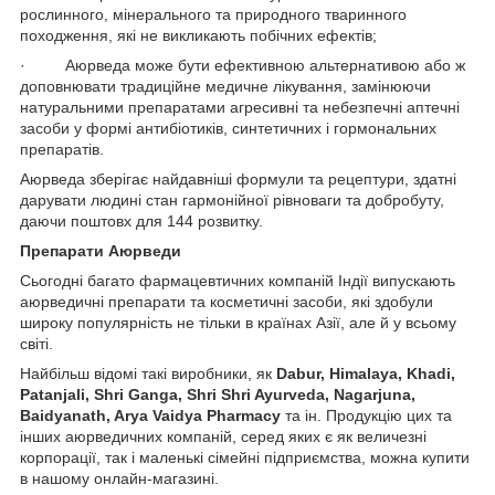
рослинного, мінерального та природного тваринного
походження, які не викликають побічних ефектів;
· Аюрведа може бути ефективною альтернативою або ж
доповнювати традиційне медичне лікування, замінюючи
натуральними препаратами агресивні та небезпечні аптечні
засоби у формі антибіотиків, синтетичних і гормональних
препаратів.
Аюрведа зберігає найдавніші формули та рецептури, здатні
дарувати людині стан гармонійної рівноваги та добробуту,
даючи поштовх для 144 розвитку.
Препарати Аюрведи
Сьогодні багато фармацевтичних компаній Індії випускають
аюрведичні препарати та косметичні засоби, які здобули
широку популярність не тільки в країнах Азії, але й у всьому
світі.
Найбільш відомі такі виробники, як
Dabur, Himalaya, Khadi,
Patanjali, Shri Ganga, Shri Shri Ayurveda, Nagarjuna,
Baidyanath, Arya Vaidya Pharmacy
та ін. Продукцію цих та
інших аюрведичних компаній, серед яких є як величезні
корпорації, так і маленькі сімейні підприємства, можна купити
в нашому онлайн-магазині.