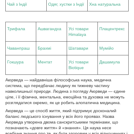
Чай з Індії
Одяг, хустки з Індії
Хна натуральна
Трифала
Ашвагандха
Усі товари
Плацентрекс
Himalaya
Чаванпраш
Брахмі
Шатавари
Мумійо
Гокшура
Ментат
Усі товари
Дашамула
Biotique
Аюрведа — найдавніша філософська наука, медична
система, що передбачає людину як тижневу частину
навколишньої природи. Людина з погляду Аюрведи — єдине
ціле, і її фізична, ментальна, емоційна та духовка не можуть
розглядатися окремо, як це робить алопатична медицина.
Аюрведа — це спосіб життя, який підтримує досконалий
баланс людського існування у всіх його проявах. Назва
Аюрведа утворена двома санскритськими термінами, що
позначають «довге життя» й «знання». Ця наука несе
всебічне знання про те, як бути здоровим у всіх відношеннях і