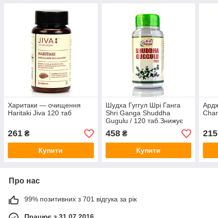
Харитаки — очищення
Шудха Гуггул Шрі Ганга
Ардж
Haritaki Jiva 120 таб
Shri Ganga Shuddha
Char
Gugulu / 120 таб.Знижує
рівень «поганого»
261
458
215
₴
₴
холестерину (ЛПНЩ)
Купити
Купити
Про нас
99% позитивних з 701 відгука за рік
Працює з 31.07.2016