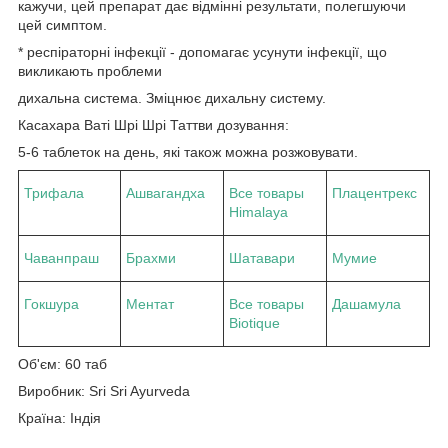
кажучи, цей препарат дає відмінні результати, полегшуючи
цей симптом.
* респіраторні інфекції - допомагає усунути інфекції, що
викликають проблеми
дихальна система. Зміцнює дихальну систему.
Касахара Ваті Шрі Шрі Таттви дозування:
5-6 таблеток на день, які також можна розжовувати.
Трифала
Ашвагандха
Все товары
Плацентрекс
Himalaya
Чаванпраш
Брахми
Шатавари
Мумие
Гокшура
Ментат
Все товары
Дашамула
Biotique
Об'єм: 60 таб
Виробник: Sri Sri Ayurveda
Країна: Індія