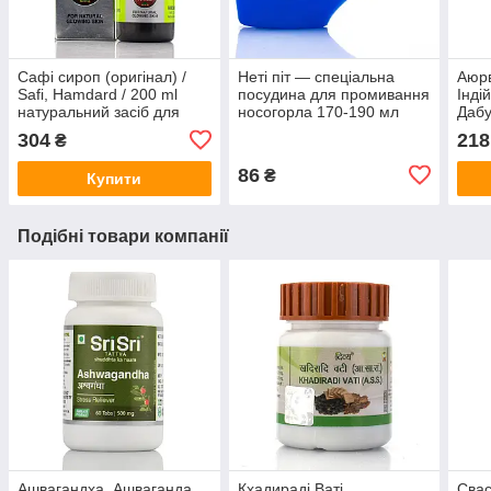
Сафі сироп (оригінал) /
Неті піт — спеціальна
Аюр
Safi, Hamdard / 200 ml
посудина для промивання
Інді
натуральний засіб для
носогорла 170-190 мл
Дабу
очищення крові при
г
304
218
₴
висипаннях
86
₴
Купити
Подібні товари компанії
Ашвагандха, Ашваганда,
Кхадираді Ваті
Свас