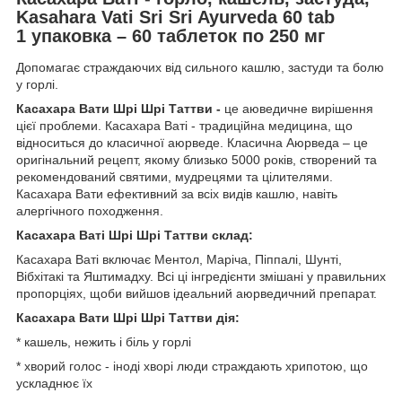
Kasahara Vati Sri Sri Ayurveda 60 tab
1 упаковка – 60 таблеток по 250 мг
Допомагає страждаючих від сильного кашлю, застуди та болю
у горлі.
Касахара Вати Шрі Шрі Таттви -
це аюведичне вирішення
цієї проблеми. Касахара Ваті - традиційна медицина, що
відноситься до класичної аюрведе. Класична Аюрведа – це
оригінальний рецепт, якому близько 5000 років, створений та
рекомендований святими, мудрецями та цілителями.
Касахара Вати ефективний за всіх видів кашлю, навіть
алергічного походження.
Касахара Ваті Шрі Шрі Таттви склад:
Касахара Ваті включає Ментол, Маріча, Піппалі, Шунті,
Вібхітакі та Яштимадху. Всі ці інгредієнти змішані у правильних
пропорціях, щоби вийшов ідеальний аюрведичний препарат.
Касахара Вати Шрі Шрі Таттви дія:
* кашель, нежить і біль у горлі
* хворий голос - іноді хворі люди страждають хрипотою, що
ускладнює їх