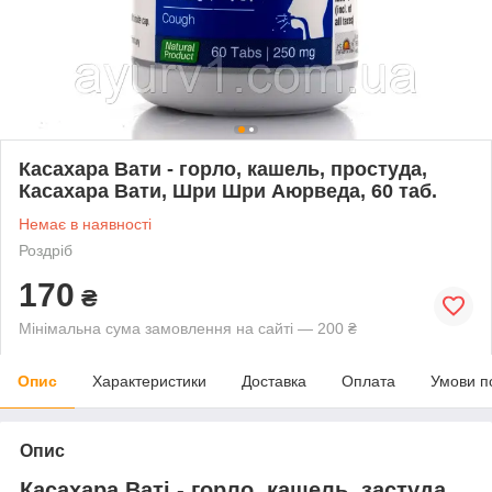
Касахара Вати - горло, кашель, простуда,
Касахара Вати, Шри Шри Аюрведа, 60 таб.
Немає в наявності
Роздріб
170
₴
Мінімальна сума замовлення на сайті — 200 ₴
Опис
Характеристики
Доставка
Оплата
Умови п
Опис
Касахара Ваті - горло, кашель, застуда,