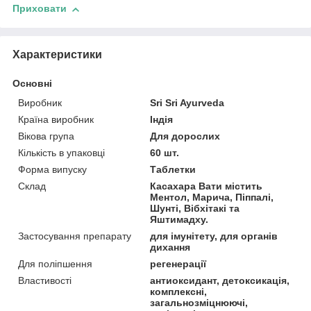
Приховати
Характеристики
Основні
Виробник
Sri Sri Ayurveda
Країна виробник
Індія
Вікова група
Для дорослих
Кількість в упаковці
60 шт.
Форма випуску
Таблетки
Склад
Касахара Вати містить
Ментол, Марича, Піппалі,
Шунті, Вібхітакі та
Яштимадху.
Застосування препарату
для імунітету, для органів
дихання
Для поліпшення
регенерації
Властивості
антиоксидант, детоксикація,
комплексні,
загальнозміцнюючі,