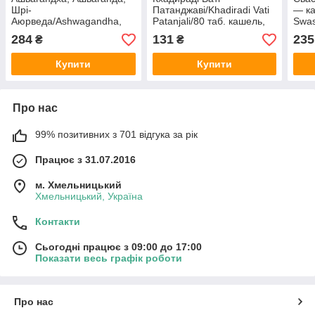
Шрі-
Патанджаві/Khadiradi Vati
— ка
Аюрведа/Ashwagandha,
Patanjali/80 таб. кашель,
Swas
Ashwagandra Sri Sri
біль у горлі, стоматити,
таб
284
131
235
₴
₴
Ayurveda, 60 таб
карієс
Купити
Купити
Про нас
99% позитивних з 701 відгука за рік
Працює з 31.07.2016
м. Хмельницький
Хмельницький, Україна
Контакти
Сьогодні працює з 09:00 до 17:00
Показати весь графік роботи
Про нас