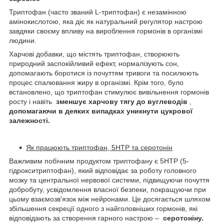
Триптофан (часто званий L-триптофан) є незамінною
амінокислотою, яка діє як натуральний регулятор настрою
завдяки своєму впливу на вироблення гормонів в організмі
людини.
Харчові добавки, що містять триптофан, створюють
природний заспокійливий ефект, нормалізують сон,
допомагають боротися із почуттям тривоги та посилюють
процес спалювання жиру в організмі. Крім того, було
встановлено, що триптофан стимулює вивільнення гормонів
росту і навіть
зменшує харчову тягу до вуглеводів
,
допомагаючи в деяких випадках уникнути цукрової
залежності.
Як працюють триптофан, 5HTP та серотонін
Важливим побічним продуктом триптофану є 5HTP (5-
гідрокситриптофан), який відповідає за роботу головного
мозку та центральної нервової системи, підвищуючи почуття
добробуту, усвідомлення власної безпеки, покращуючи при
цьому взаємозв'язок між нейронами. Це досягається шляхом
збільшення секреції одного з найголовніших гормонів, які
відповідають за створення гарного настрою –
серотоніну.