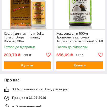
Краплі для імунітету Jolly,
Кокосова олія 500мг
Tulsi 5I Drops, Immunity
Тропікану в капсулах
Booster, 30m
Tropicana Virgin coconut oil 60
капсул
Готово до відправки
Готово до відправки
203,70
656,69
₴
₴
291 ₴
677 ₴
Купити
Купити
Про нас
99% позитивних з 701 відгука за рік
Працює з 31.07.2016
м. Хмельницький