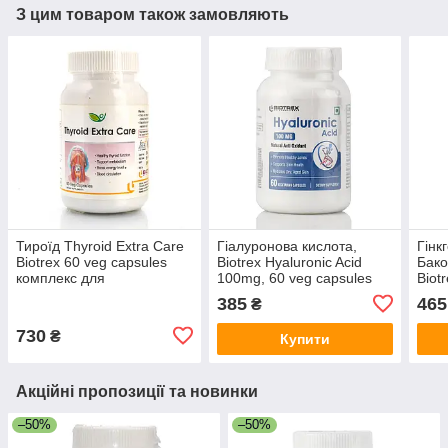
З цим товаром також замовляють
Тироїд Thyroid Extra Care
Гіалуронова кислота,
Гінк
Biotrex 60 veg capsules
Biotrex Hyaluronic Acid
Бако
комплекс для
100mg, 60 veg capsules
Biot
щитоподібної залози
для суглобів
мозк
385
465
₴
для 
730
₴
Купити
Акційні пропозиції та новинки
–50%
–50%