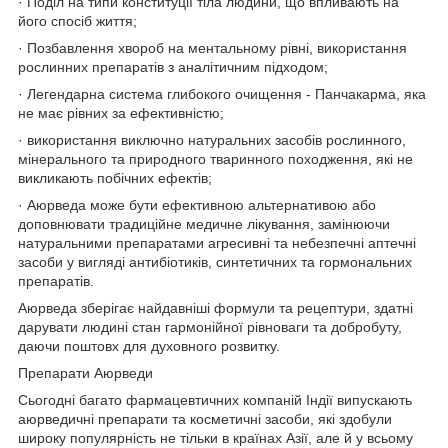
· Поділ на типи конституції тіла людини, що впливають на
його спосіб життя;
· Позбавлення хвороб на ментальному рівні, використання
рослинних препаратів з аналітичним підходом;
· Легендарна система глибокого очищення - Панчакарма, яка
не має рівних за ефективністю;
· використання виключно натуральних засобів рослинного,
мінерального та природного тваринного походження, які не
викликають побічних ефектів;
· Аюрведа може бути ефективною альтернативою або
доповнювати традиційне медичне лікування, замінюючи
натуральними препаратами агресивні та небезпечні аптечні
засоби у вигляді антибіотиків, синтетичних та гормональних
препаратів.
Аюрведа зберігає найдавніші формули та рецептури, здатні
дарувати людині стан гармонійної рівноваги та добробуту,
даючи поштовх для духовного розвитку.
Препарати Аюрведи
Сьогодні багато фармацевтичних компаній Індії випускають
аюрведичні препарати та косметичні засоби, які здобули
широку популярність не тільки в країнах Азії, але й у всьому