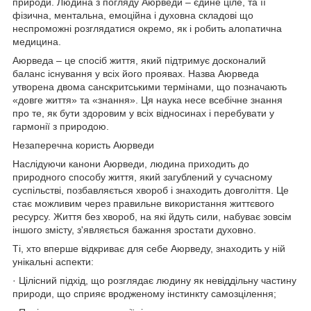
природи. Людина з погляду Аюрведи – єдине ціле, та її
фізична, ментальна, емоційна і духовна складові що
неспроможні розглядатися окремо, як і робить алопатична
медицина.
Аюрведа – це спосіб життя, який підтримує досконалий
баланс існування у всіх його проявах. Назва Аюрведа
утворена двома санскритськими термінами, що позначають
«довге життя» та «знання». Ця наука несе всебічне знання
про те, як бути здоровим у всіх відносинах і перебувати у
гармонії з природою.
Незаперечна користь Аюрведи
Наслідуючи канони Аюрведи, людина приходить до
природного способу життя, який загублений у сучасному
суспільстві, позбавляється хвороб і знаходить довголіття. Це
стає можливим через правильне використання життєвого
ресурсу. Життя без хвороб, на які йдуть сили, набуває зовсім
іншого змісту, з'являється бажання зростати духовно.
Ті, хто вперше відкриває для себе Аюрведу, знаходить у ній
унікальні аспекти:
· Цілісний підхід, що розглядає людину як невіддільну частину
природи, що сприяє вродженому інстинкту самозцілення;