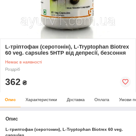
L-тріптофан (серотонін), L-Tryptophan Biotrex
60 veg. capsules 5HTP від депресії, безсоння
Немає в наявності
Роздріб
362
₴
Опис
Характеристики
Доставка
Оплата
Умови п
Опис
L-триптофан (серотонин), L-Tryptophan Biotrex 60 veg.
capsules