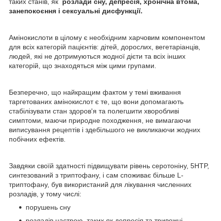
таких станів, як
розлади сну, депресія, хронічна втома,
занепокоєння і сексуальні дисфункції.
Амінокислоти в цілому є необхідним харчовим компонентом
для всіх категорій пацієнтів: дітей, дорослих, вегетаріанців,
людей, які не дотримуються жодної дієти та всіх інших
категорій, що знаходяться між цими групами.
Безперечно, що найкращим фактом у темі вживання
таргетованих амінокислот є те, що вони допомагають
стабілізувати стан здоров'я та полегшити хворобливі
симптоми, маючи природне походження, не вимагаючи
виписування рецептів і здебільшого не викликаючи жодних
побічних ефектів.
Завдяки своїй здатності підвищувати рівень серотоніну, 5HTP,
синтезований з триптофану, і сам споживає більше L-
триптофану, був використаний для лікування численних
розладів, у тому числі:
порушень сну
розладів настрою, таких як депресія та тривожні