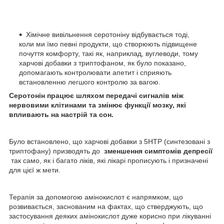
Хімічне вивільнення серотоніну відбувається тоді,
коли ми їмо певні продукти, що створюють підвищене
почуття комфорту, такі як, наприклад, вуглеводи, тому
харчові добавки з триптофаном, як було показано,
допомагають контролювати апетит і сприяють
встановленню легшого контролю за вагою.
Серотонін працює шляхом передачі сигналів між
нервовими клітинами та змінює функції мозку, які
впливають на настрій та сон.
Було встановлено, що харчові добавки з 5HTP (синтезовані з
триптофану) призводять до
зменшення симптомів депресії
так само, як і багато ліків, які лікарі прописують і призначені
для цієї ж мети.
Терапія за допомогою амінокислот є напрямком, що
розвивається, заснованим на фактах, що стверджують, що
застосування деяких амінокислот дуже корисно при лікуванні