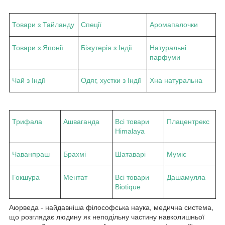
Товари з Тайланду
Спеції
Аромапалочки
Товари з Японії
Біжутерія з Індії
Натуральні
парфуми
Чай з Індії
Одяг, хустки з Індії
Хна натуральна
Трифала
Ашваганда
Всі товари
Плацентрекс
Himalaya
Чаванпраш
Брахмі
Шатаварі
Муміє
Гокшура
Ментат
Всі товари
Дашамулла
Biotique
Аюрведа - найдавніша філософська наука, медична система,
що розглядає людину як неподільну частину навколишньої