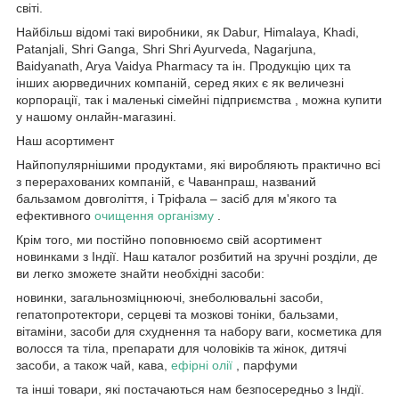
світі.
Найбільш відомі такі виробники, як Dabur, Himalaya, Khadi,
Patanjali, Shri Ganga, Shri Shri Ayurveda, Nagarjuna,
Baidyanath, Arya Vaidya Pharmacy та ін. Продукцію цих та
інших аюрведичних компаній, серед яких є як величезні
корпорації, так і маленькі сімейні підприємства , можна купити
у нашому онлайн-магазині.
Наш асортимент
Найпопулярнішими продуктами, які виробляють практично всі
з перерахованих компаній, є Чаванпраш, названий
бальзамом довголіття, і Тріфала – засіб для м'якого та
ефективного
очищення організму
.
Крім того, ми постійно поповнюємо свій асортимент
новинками з Індії. Наш каталог розбитий на зручні розділи, де
ви легко зможете знайти необхідні засоби:
новинки, загальнозміцнюючі, знеболювальні засоби,
гепатопротектори, серцеві та мозкові тоніки, бальзами,
вітаміни, засоби для схуднення та набору ваги, косметика для
волосся та тіла, препарати для чоловіків та жінок, дитячі
засоби, а також чай, кава,
ефірні олії
, парфуми
та інші товари, які постачаються нам безпосередньо з Індії.