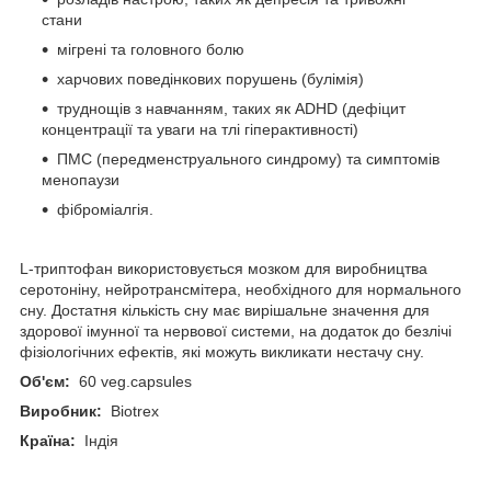
стани
мігрені та головного болю
харчових поведінкових порушень (булімія)
труднощів з навчанням, таких як ADHD (дефіцит
концентрації та уваги на тлі гіперактивності)
ПМС (передменструального синдрому) та симптомів
менопаузи
фіброміалгія.
L-триптофан використовується мозком для виробництва
серотоніну, нейротрансмітера, необхідного для нормального
сну. Достатня кількість сну має вирішальне значення для
здорової імунної та нервової системи, на додаток до безлічі
фізіологічних ефектів, які можуть викликати нестачу сну.
Об'єм:
60 veg.capsules
Виробник:
Biotrex
Країна:
Індія