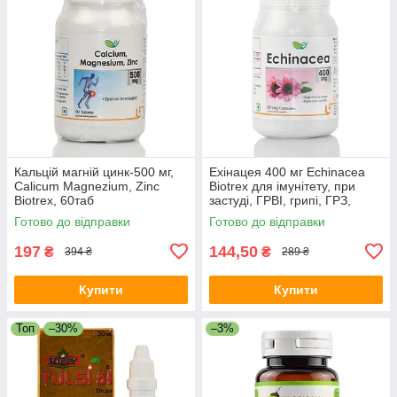
Кальцій магній цинк-500 мг,
Ехінацея 400 мг Echinacea
Calicum Magnezium, Zinc
Biotrex для імунітету, при
Biotrex, 60таб
застуді, ГРВІ, грипі, ГРЗ,
імуностимулятор
Готово до відправки
Готово до відправки
197
144,50
₴
₴
394 ₴
289 ₴
Купити
Купити
Топ
–30%
–3%