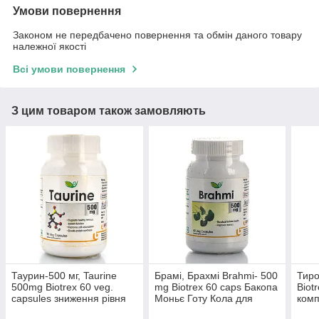
Умови повернення
Законом не передбачено повернення та обмін даного товару
належної якості
Всі умови повернення
З цим товаром також замовляють
Таурин-500 мг, Taurine
Брамі, Брахмі Brahmi- 500
Тиро
500mg Biotrex 60 veg.
mg Biotrex 60 caps Бакопа
Biot
capsules зниження рівня
Моньє Готу Кола для
комп
холестерину, схуднення
мозку, пам'яті
щито