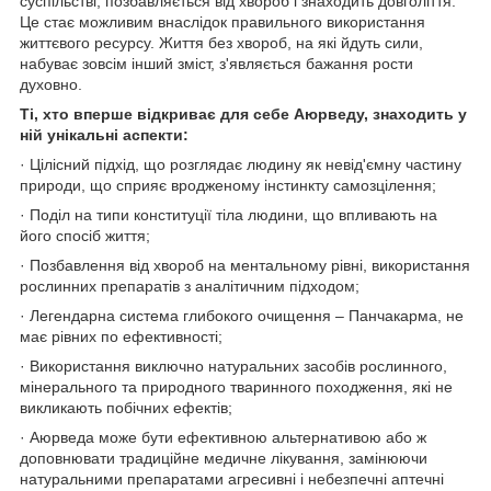
суспільстві, позбавляється від хвороб і знаходить довголіття.
Це стає можливим внаслідок правильного використання
життєвого ресурсу. Життя без хвороб, на які йдуть сили,
набуває зовсім інший зміст, з'являється бажання рости
духовно.
Ті, хто вперше відкриває для себе Аюрведу, знаходить у
ній унікальні аспекти:
· Цілісний підхід, що розглядає людину як невід'ємну частину
природи, що сприяє вродженому інстинкту самозцілення;
· Поділ на типи конституції тіла людини, що впливають на
його спосіб життя;
· Позбавлення від хвороб на ментальному рівні, використання
рослинних препаратів з аналітичним підходом;
· Легендарна система глибокого очищення – Панчакарма, не
має рівних по ефективності;
· Використання виключно натуральних засобів рослинного,
мінерального та природного тваринного походження, які не
викликають побічних ефектів;
· Аюрведа може бути ефективною альтернативою або ж
доповнювати традиційне медичне лікування, замінюючи
натуральними препаратами агресивні і небезпечні аптечні