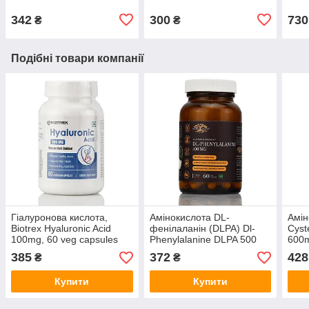
342
300
730
₴
₴
Подібні товари компанії
Гіалуронова кислота,
Амінокислота DL-
Амін
Biotrex Hyaluronic Acid
фенілаланін (DLPA) Dl-
Cyst
100mg, 60 veg capsules
Phenylalanine DLPA 500
600m
для суглобів
mg Sacred Leaves 60
анті
385
372
428
₴
₴
veg.capsules при неврозе,
стрессе, знеболююче
Купити
Купити