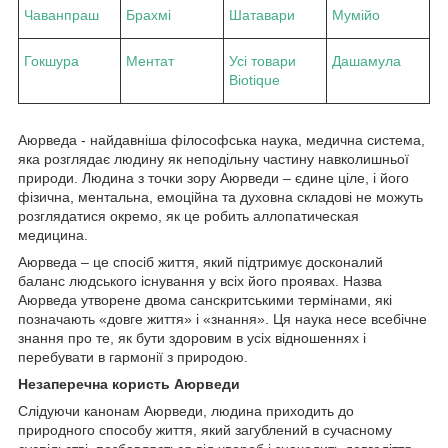
Чаванпраш
Брахмі
Шатавари
Мумійо
Гокшура
Ментат
Усі товари
Дашамула
Biotique
Аюрведа - найдавніша філософська наука, медична система,
яка розглядає людину як неподільну частину навколишньої
природи. Людина з точки зору Аюрведи – єдине ціле, і його
фізична, ментальна, емоційна та духовна складові не можуть
розглядатися окремо, як це робить аллопатическая
медицина.
Аюрведа – це спосіб життя, який підтримує досконалий
баланс людського існування у всіх його проявах. Назва
Аюрведа утворене двома санскритськими термінами, які
позначають «довге життя» і «знання». Ця наука несе всебічне
знання про те, як бути здоровим в усіх відношеннях і
перебувати в гармонії з природою.
Незаперечна користь Аюрведи
Слідуючи канонам Аюрведи, людина приходить до
природного способу життя, який загублений в сучасному