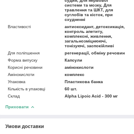
судин, для нервової
системи та мозку, Для
травлення та ШКТ, для
суглобів та кісток, при
схудненні
Властивості
антиоксидант, детоксикація,
контроль апетиту,
комплексні, живлення,
загальнозміцнюючі,
тонізуючі, заспокійливі
Для поліпшення
регенерації, обміну речовин
Форма випуску
Капсули
Корисні речовини
амінокислоти
Амінокислоти
комплекс
Упаковка
Пластикова банка
Кількість в упаковці
60 шт.
Склад
Alpha Lipoic Acid - 300 мг
Приховати
Умови доставки