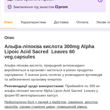
Замовлення під захистом
Опис
Характеристики
Доставка
Оплата
Умови п
Опис
Альфа-ліпоєва кислота 300mg Alpha
Lipoic Acid Sacred Leaves 60
veg.capsules
Альфа-ліпоєва кислота, природний антиоксидант,
виробляється в організмі і міститься в різних продуктах
харчування. Її значна роль полягає у розкладанні вуглеводів
та забезпеченні організму енергією.
Рекомендації щодо використання:
Приймайте по 300 мг
альфа-ліпоєвої кислоти Alpha Lipoic Acid Sacred Leaves у
формі 60 вегетаріанських капсул.
Нейропатичні болі у людей з діабетом, ожиріння, висотна
хвороба, ознаки старіння шкіри, підвищений рівень