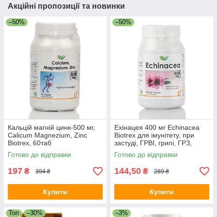
Акційні пропозиції та новинки
–50%
–50%
Кальцій магній цинк-500 мг,
Ехінацея 400 мг Echinacea
Calicum Magnezium, Zinc
Biotrex для імунітету, при
Biotrex, 60таб
застуді, ГРВІ, грипі, ГРЗ,
імуностимулятор
Готово до відправки
Готово до відправки
197
144,50
₴
₴
394 ₴
289 ₴
Купити
Купити
Топ
–30%
–3%