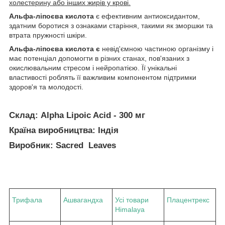
холестерину або інших жирів у крові.
Альфа-ліпоєва кислота
є ефективним антиоксидантом,
здатним боротися з ознаками старіння, такими як зморшки та
втрата пружності шкіри.
Альфа-ліпоєва кислота є
невід'ємною частиною організму і
має потенціал допомогти в різних станах, пов'язаних з
окислювальним стресом і нейропатією. Її унікальні
властивості роблять її важливим компонентом підтримки
здоров'я та молодості.
Склад: Alpha Lipoic Acid - 300 мг
Країна виробництва: Індія
Виробник: Sacred Leaves
Трифала
Ашвагандха
Усі товари
Плацентрекс
Himalaya