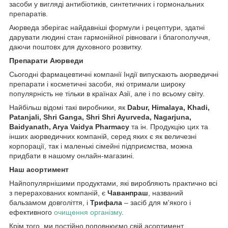
засоби у вигляді антибіотиків, синтетичних і гормональних
препаратів.
Аюрведа зберігає найдавніші формули і рецептури, здатні
дарувати людині стан гармонійної рівноваги і благополуччя,
даючи поштовх для духовного розвитку.
Препарати Аюрведи
Сьогодні фармацевтичні компанії Індії випускають аюрведичні
препарати і косметичні засоби, які отримали широку
популярність не тільки в країнах Азії, але і по всьому світу.
Найбільш відомі такі виробники, як
Dabur, Himalaya, Khadi,
Patanjali, Shri Ganga, Shri Shri Ayurveda, Nagarjuna,
Baidyanath, Arya Vaidya Pharmacy
та ін. Продукцію цих та
інших аюрведичних компаній, серед яких є як величезні
корпорації, так і маленькі сімейні підприємства, можна
придбати в нашому онлайн-магазині.
Наш асортимент
Найпопулярнішими продуктами, які виробляють практично всі
з перерахованих компаній, є
Чаванпраш
, названий
бальзамом довголіття, і
Трифала
– засіб для м'якого і
ефективного
очищення організму
.
Крім того, ми постійно поповнюємо свій асортимент