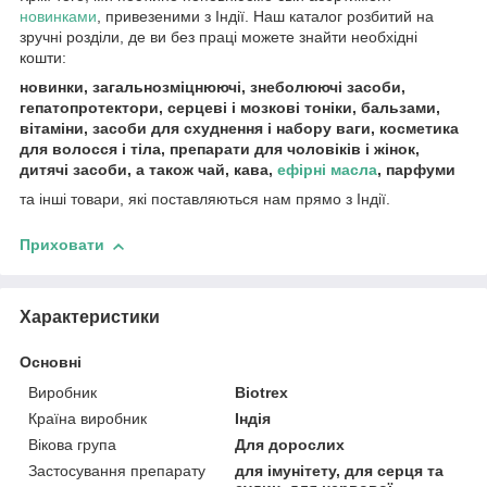
новинками
, привезеними з Індії. Наш каталог розбитий на
зручні розділи, де ви без праці можете знайти необхідні
кошти:
новинки, загальнозміцнюючі, знеболюючі засоби,
гепатопротектори, серцеві і мозкові тоніки, бальзами,
вітаміни, засоби для схуднення і набору ваги, косметика
для волосся і тіла, препарати для чоловіків і жінок,
дитячі засоби, а також чай, кава,
ефірні масла
, парфуми
та інші товари, які поставляються нам прямо з Індії.
Приховати
Характеристики
Основні
Виробник
Biotrex
Країна виробник
Індія
Вікова група
Для дорослих
Застосування препарату
для імунітету, для серця та