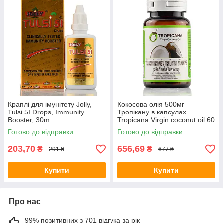
Краплі для імунітету Jolly,
Кокосова олія 500мг
Tulsi 5I Drops, Immunity
Тропікану в капсулах
Booster, 30m
Tropicana Virgin coconut oil 60
капсул
Готово до відправки
Готово до відправки
203,70
656,69
₴
₴
291 ₴
677 ₴
Купити
Купити
Про нас
99% позитивних з 701 відгука за рік