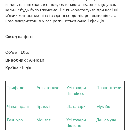
вплинуть інші ліки, але повідомте свого лікаря, якщо у вас
коли-небудь була глаукома. Не використовуйте при носінні
м'яких контактних лінз і зверніться до лікаря, якщо під час
його використання у вас розвинеться очна інфекція.
Склад на фото
Об'єм
: 10мл
Виробник
: Allergan
Країна
: Індія.
Трифала
Ашвагандха
Усі товари
Плацентрекс
Himalaya
Чаванпраш
Брахмі
Шатавари
Мумійо
Гокшура
Ментат
Усі товари
Дашамула
Biotique