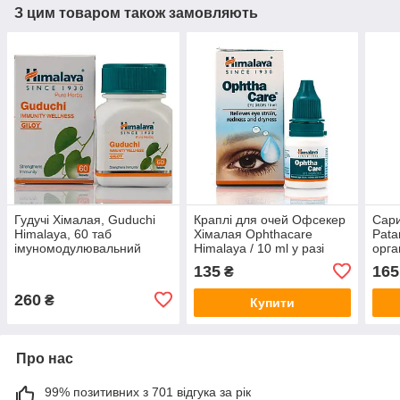
З цим товаром також замовляють
Гудучі Хімалая, Guduchi
Краплі для очей Офсекер
Сари
Himalaya, 60 таб
Хімалая Ophthacare
Pata
імуномодулювальний
Himalaya / 10 ml у разі
орга
засіб
втоми та запалення очей
сис
135
165
₴
260
₴
Купити
Про нас
99% позитивних з 701 відгука за рік