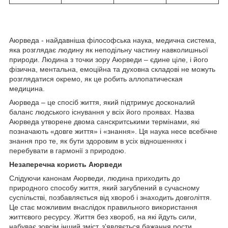
Аюрведа - найдавніша філософська наука, медична система,
яка розглядає людину як неподільну частину навколишньої
природи. Людина з точки зору Аюрведи – єдине ціле, і його
фізична, ментальна, емоційна та духовна складові не можуть
розглядатися окремо, як це робить аллопатическая
медицина.
Аюрведа – це спосіб життя, який підтримує досконалий
баланс людського існування у всіх його проявах. Назва
Аюрведа утворене двома санскритськими термінами, які
позначають «довге життя» і «знання». Ця наука несе всебічне
знання про те, як бути здоровим в усіх відношеннях і
перебувати в гармонії з природою.
Незаперечна користь Аюрведи
Слідуючи канонам Аюрведи, людина приходить до
природного способу життя, який загублений в сучасному
суспільстві, позбавляється від хвороб і знаходить довголіття.
Це стає можливим внаслідок правильного використання
життєвого ресурсу. Життя без хвороб, на які йдуть сили,
набуває зовсім інший зміст, з'являється бажання рости