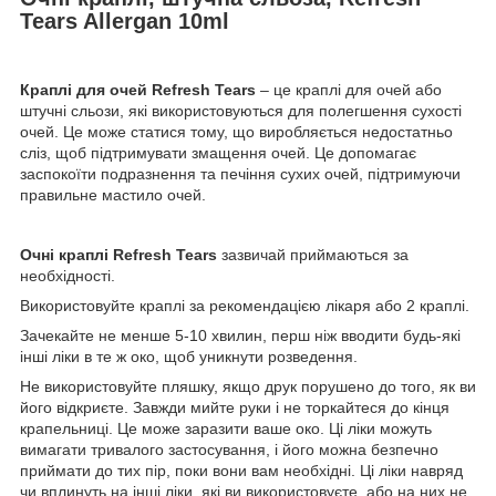
Tears Allergan 10ml
Краплі для очей Refresh Tears
– це краплі для очей або
штучні сльози, які використовуються для полегшення сухості
очей. Це може статися тому, що виробляється недостатньо
сліз, щоб підтримувати змащення очей. Це допомагає
заспокоїти подразнення та печіння сухих очей, підтримуючи
правильне мастило очей.
Очні краплі Refresh Tears
зазвичай приймаються за
необхідності.
Використовуйте краплі за рекомендацією лікаря або 2 краплі.
Зачекайте не менше 5-10 хвилин, перш ніж вводити будь-які
інші ліки в те ж око, щоб уникнути розведення.
Не використовуйте пляшку, якщо друк порушено до того, як ви
його відкриєте. Завжди мийте руки і не торкайтеся до кінця
крапельниці. Це може заразити ваше око. Ці ліки можуть
вимагати тривалого застосування, і його можна безпечно
приймати до тих пір, поки вони вам необхідні. Ці ліки навряд
чи вплинуть на інші ліки, які ви використовуєте, або на них не