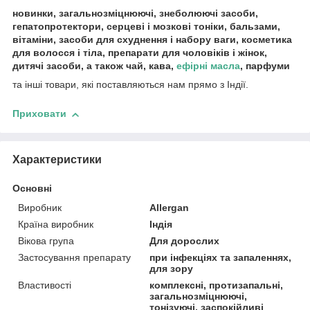
новинки, загальнозміцнюючі, знеболюючі засоби,
гепатопротектори, серцеві і мозкові тоніки, бальзами,
вітаміни, засоби для схуднення і набору ваги, косметика
для волосся і тіла, препарати для чоловіків і жінок,
дитячі засоби, а також чай, кава,
ефірні масла
, парфуми
та інші товари, які поставляються нам прямо з Індії.
Приховати
Характеристики
Основні
Виробник
Allergan
Країна виробник
Індія
Вікова група
Для дорослих
Застосування препарату
при інфекціях та запаленнях,
для зору
Властивості
комплексні, протизапальні,
загальнозміцнюючі,
тонізуючі, заспокійливі