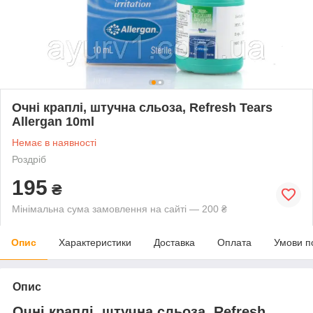
Очні краплі, штучна сльоза, Refresh Tears
Allergan 10ml
Немає в наявності
Роздріб
195
₴
Мінімальна сума замовлення на сайті — 200 ₴
Опис
Характеристики
Доставка
Оплата
Умови п
Опис
Очні краплі, штучна сльоза, Refresh