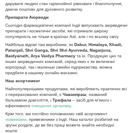
дарувати людині стан гармонійної рівноваги і благополуччя,
даючи поштовх для духовного розвитку.
Препарати Аюрведи
Сьогодні фармацевтичні компанії Індії випускають аюрведичні
препарати і косметичні засоби, які отримали широку
популярність не тільки в країнах Азії, але і по всьому світу.
Найбільш відомі такі виробники, як
Dabur, Himalaya, Khadi,
Patanjali, Shri Ganga, Shri Shri Ayurveda, Nagarjuna,
Baidyanath, Arya Vaidya Pharmacy
та ін. Продукцію цих та
інших аюрведичних компаній, серед яких є як величезні
корпорації, так і маленькі сімейні підприємства, можна
придбати в нашому онлайн-магазині.
Наш асортимент
Найпопулярнішими продуктами, які виробляють практично всі
з перерахованих компаній, є
Чаванпраш
, названий
бальзамом довголіття, і
Трифала
– засіб для м'якого і
ефективного
очищення організму
.
Крім того, ми постійно поповнюємо свій асортимент
новинками
, привезеними з Індії. Наш каталог розбитий на
зручні розділи, де ви без праці можете знайти необхідні
кошти: