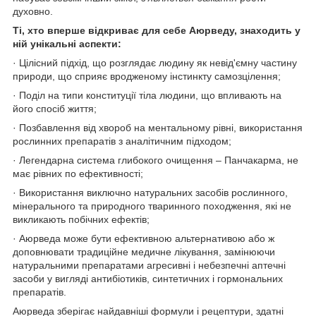
духовно.
Ті, хто вперше відкриває для себе Аюрведу, знаходить у
ній унікальні аспекти:
· Цілісний підхід, що розглядає людину як невід'ємну частину
природи, що сприяє вродженому інстинкту самозцілення;
· Поділ на типи конституції тіла людини, що впливають на
його спосіб життя;
· Позбавлення від хвороб на ментальному рівні, використання
рослинних препаратів з аналітичним підходом;
· Легендарна система глибокого очищення – Панчакарма, не
має рівних по ефективності;
· Використання виключно натуральних засобів рослинного,
мінерального та природного тваринного походження, які не
викликають побічних ефектів;
· Аюрведа може бути ефективною альтернативою або ж
доповнювати традиційне медичне лікування, замінюючи
натуральними препаратами агресивні і небезпечні аптечні
засоби у вигляді антибіотиків, синтетичних і гормональних
препаратів.
Аюрведа зберігає найдавніші формули і рецептури, здатні