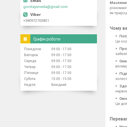
Масляний
gorotayurveda@gmail.com
різномані
як природ
+380972703831
Чому ва
Пот
Графік роботи
Це осо
Про
Понеділок
09:00
17:00
забезп
Вівторок
09:00
17:00
Середа
09:00
17:00
Онк
впливу
Четвер
09:00
17:00
Пʼятниця
09:00
17:00
Під
холест
Субота
10:00
15:00
Неділя
Вихідний
Здо
нервов
Омо
Це доп
Переваг
Мак