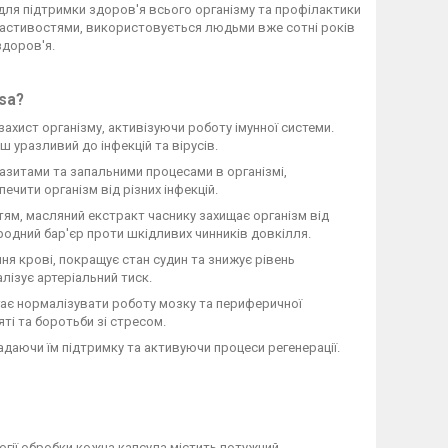
 для підтримки здоров'я всього організму та профілактики
властивостями, використовується людьми вже сотні років
здоров'я.
sa?
ахист організму, активізуючи роботу імунної системи.
 уразливий до інфекцій та вірусів.
зитами та запальними процесами в організмі,
чити організм від різних інфекцій.
м, масляний екстракт часнику захищає організм від
родний бар'єр проти шкідливих чинників довкілля.
я крові, покращує стан судин та знижує рівень
лізує артеріальний тиск.
ає нормалізувати роботу мозку та периферичної
ті та боротьби зі стресом.
адаючи їм підтримку та активуючи процеси регенерації.
гії обробки кожна капсула містить потужний