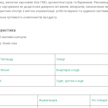
ику, желатин харчовий. Без ГМО, ароматизаторів та барвників. Рекоменд
о харчування як додаткове джерело вітамінів, мінералів, ненасичених жир
антних сполук з метою нормалізації. роботи імунної та судинної системи
льна чутливість компонентів продукту.
еристика
0 желейні капсули
:
Green visa
 Таїланду
Спеції
 Японії
Біжутерія з Індії
ї
Одяг, хустки з Індії
Ашвагандха
Усі товари