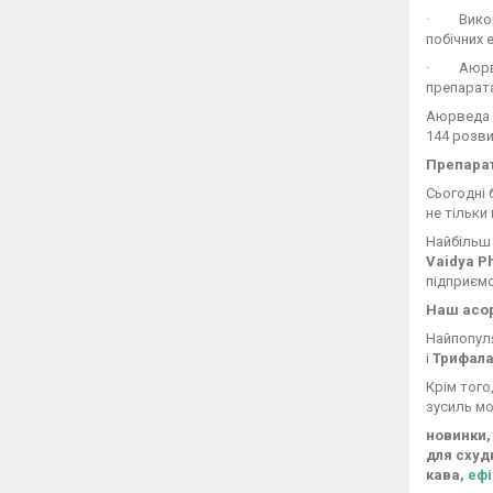
· Викори
побічних 
· Аюрвед
препарата
Аюрведа з
144 розви
Препа
Сьогодні 
не тільки 
Найбільш 
Vaidya 
підприємс
Наш асо
Найпопуля
і
Трифал
Крім того
зусиль мо
новинки,
для схудн
кава,
ефі