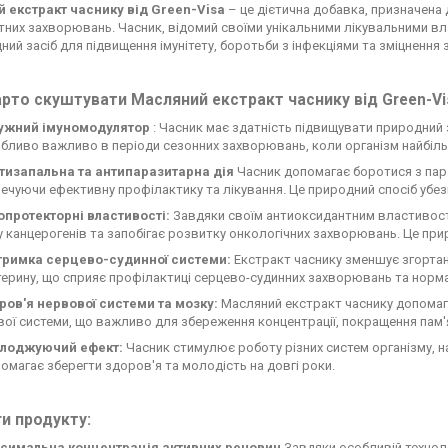
 екстракт часнику від Green-Visa
– це дієтична добавка, призначена
тних захворювань. Часник, відомий своїми унікальними лікувальними 
ний засіб для підвищення імунітету, боротьби з інфекціями та зміцнення 
рто скуштувати Масляний екстракт часнику від Green-Vi
ужний імуномодулятор
: Часник має здатність підвищувати природний з
бливо важливо в періоди сезонних захворювань, коли організм найбільш
тизапальна та антипаразитарна дія
Часник допомагає боротися з пара
ечуючи ефективну профілактику та лікування. Це природний спосіб убезпе
опротекторні властивості:
Завдяки своїм антиоксидантним властивостя
 канцерогенів та запобігає розвитку онкологічних захворювань. Це при
тримка серцево-судинної системи:
Екстракт часнику зменшує згортанн
ерину, що сприяє профілактиці серцево-судинних захворювань та норма
ров'я нервової системи та мозку:
Масляний екстракт часнику допомаг
ої системи, що важливо для збереження концентрації, покращення пам'я
лоджуючий ефект:
Часник стимулює роботу різних систем організму, н
омагає зберегти здоров'я та молодість на довгі роки.
и продукту:
симальна концентрація активних речовин
Завдяки особливій техноло