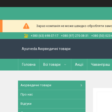
Зараз компанія не може швидко обробляти замов
+380 (63) 698-37-17
+380 (97) 270-38-31
+380 (50) 023-
Ayurveda Аюрведичні товари
Головна
Всі товари
Акції
Чаванпраш
Аюрведичні товари
Про нас
Відгуки