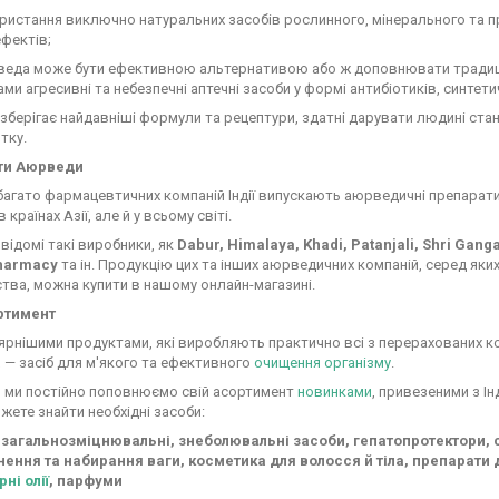
стання виключно натуральних засобів рослинного, мінерального та пр
ефектів;
а може бути ефективною альтернативою або ж доповнювати традицій
ми агресивні та небезпечні аптечні засоби у формі антибіотиків, синтети
берігає найдавніші формули та рецептури, здатні дарувати людині стан
тку.
рати Аюрведи
багато фармацевтичних компаній Індії випускають аюрведичні препарати
в країнах Азії, але й у всьому світі.
відомі такі виробники, як
Dabur, Himalaya, Khadi, Patanjali, Shri Gang
Pharmacy
та ін. Продукцію цих та інших аюрведичних компаній, серед яких 
тва, можна купити в нашому онлайн-магазині.
ртимент
рнішими продуктами, які виробляють практично всі з перерахованих ко
а
— засіб для м'якого та ефективного
очищення організму
.
, ми постійно поповнюємо свій асортимент
новинками
, привезеними з Ін
жете знайти необхідні засоби:
 загальнозміцнювальні, знеболювальні засоби, гепатопротектори, се
ення та набирання ваги, косметика для волосся й тіла, препарати дл
рні олії
, парфуми