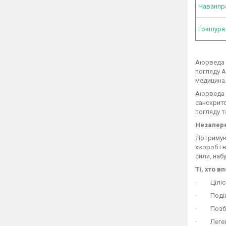
Чаванп
Гокшура
Аюрведа 
погляду А
медицина
Аюрведа —
санскритс
погляду т
Незапер
Дотримуюч
хвороб і 
сили, наб
Ті, хто 
· Цілісни
· Поділ н
· Позбав
· Легенд