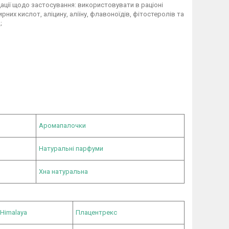
ації щодо застосування: використовувати в раціоні
них кислот, аліцину, аліїну, флавоноїдів, фітостеролів та
;
Аромапалочки
Натуральні парфуми
Хна натуральна
 Himalaya
Плацентрекс