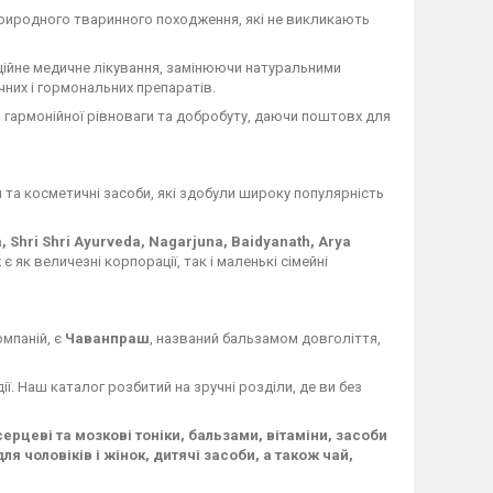
иродного тваринного походження, які не викликають
не медичне лікування, замінюючи натуральними
чних і гормональних препаратів.
 гармонійної рівноваги та добробуту, даючи поштовх для
 та косметичні засоби, які здобули широку популярність
a, Shri Shri Ayurveda, Nagarjuna, Baidyanath, Arya
є як величезні корпорації, так і маленькі сімейні
мпаній, є
Чаванпраш
, названий бальзамом довголіття,
дії. Наш каталог розбитий на зручні розділи, де ви без
рцеві та мозкові тоніки, бальзами, вітаміни, засоби
я чоловіків і жінок, дитячі засоби, а також чай,