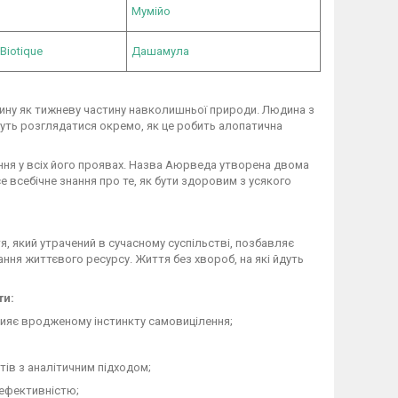
Мумійо
Biotique
Дашамула
ину як тижневу частину навколишньої природи. Людина з
ожуть розглядатися окремо, як це робить алопатична
ння у всіх його проявах. Назва Аюрведа утворена двома
 всебічне знання про те, як бути здоровим з усякого
 який утрачений в сучасному суспільстві, позбавляє
ння життєвого ресурсу. Життя без хвороб, на які йдуть
ти:
рияє вродженому інстинкту самовицілення;
ів з аналітичним підходом;
 ефективністю;