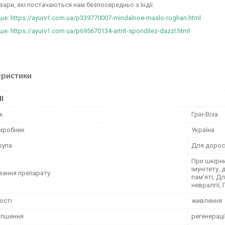
овари, які постачаються нам безпосередньо з Індії.
е: https://ayurv1.com.ua/p339770007-mindalnoe-maslo-roghan.html
: https://ayurv1.com.ua/p695670134-artrit-spondilez-dazzl.html
еристики
І
к
Грін-Віза
виробник
Україна
рупа
Для дорос
При шкірн
імунітету,
вання препарату
пам'яті, Д
невралгії,
ості
живлення
іпшення
регенераці