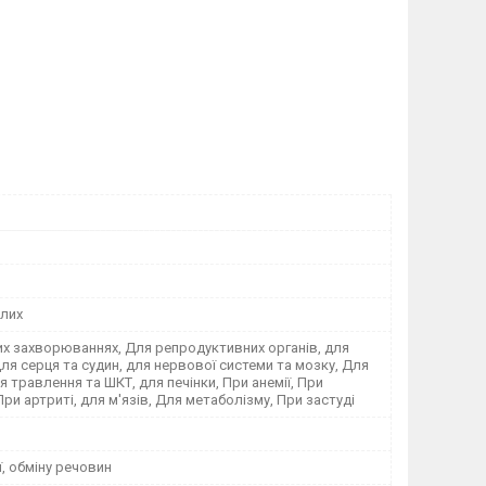
лих
их захворюваннях, Для репродуктивних органів, для
 для серця та судин, для нервової системи та мозку, Для
ля травлення та ШКТ, для печінки, При анемії, При
 При артриті, для м'язів, Для метаболізму, При застуді
ї, обміну речовин