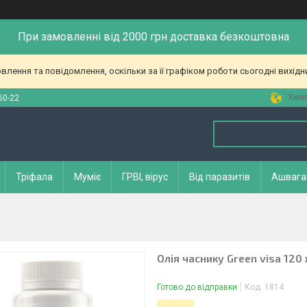
При замовленні від 2000 грн доставка безкоштовна
лення та повідомлення, оскільки за її графіком роботи сьогодні вихід
Хмел
60-22
Тріфала
Муміє
ГРВІ, вірус
Від паразитів
Ашвага
Олія часнику Green visa 120
Готово до відправки
Код:
1814