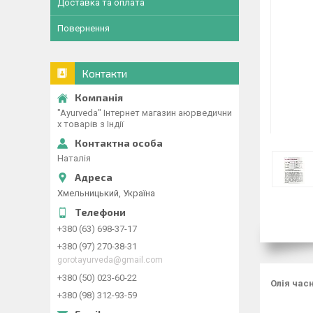
Доставка та оплата
Повернення
Контакти
"Ayurveda" Інтернет магазин аюрведични
х товарів з Індії
Наталія
Хмельницький, Україна
+380 (63) 698-37-17
+380 (97) 270-38-31
gorotayurveda@gmail.com
+380 (50) 023-60-22
Олія час
+380 (98) 312-93-59