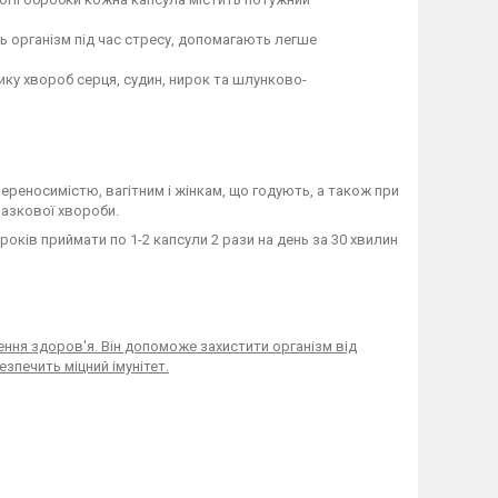
 організм під час стресу, допомагають легше
ку хвороб серця, судин, нирок та шлунково-
реносимістю, вагітним і жінкам, що годують, а також при
разкової хвороби.
років приймати по 1-2 капсули 2 рази на день за 30 хвилин
ення здоров'я. Він допоможе захистити організм від
зпечить міцний імунітет.