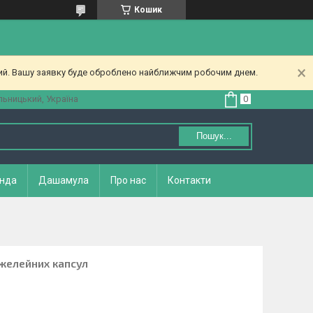
Кошик
ний. Вашу заявку буде оброблено найближчим робочим днем.
ьницький, Україна
Пошук...
нда
Дашамула
Про нас
Контакти
 желейних капсул