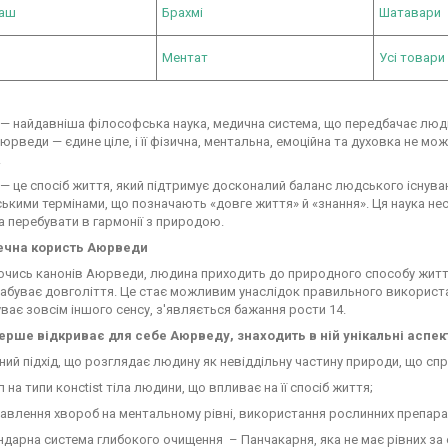
раш
Брахмі
Шатавари
Ментат
Усі товари 
— найдавніша філософська наука, медична система, що передбачає люд
юрведи — єдине ціле, і її фізична, ментальна, емоційна та духовка не м
.
 це спосіб життя, який підтримує досконалий баланс людського існува
ькими термінами, що позначають «довге життя» й «знання». Ця наука несе
а перебувати в гармонії з природою.
ечна користь Аюрведи
ись канонів Аюрведи, людина приходить до природного способу життя,
набуває довголіття. Це стає можливим унаслідок правильного використа
уває зовсім іншого сенсу, з'являється бажання рости 14.
вперше відкриває для себе Аюрведу, знаходить в ній унікальні аспек
й підхід, що розглядає людину як невіддільну частину природи, що сп
а типи консtist тіла людини, що впливає на її спосіб життя;
лення хвороб на ментальному рівні, використання рослинних препарат
арна система глибокого очищення – Панчакарня, яка не має рівних за