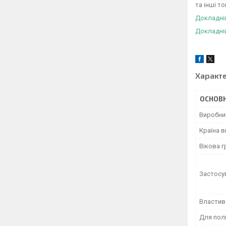
та інші т
Докладніш
Докладніше
Характ
ОСНОВН
Виробни
Країна 
Вікова г
Застосу
Властив
Для пол