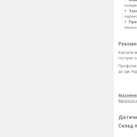
концен
Зах
перено
При
кишков
Рекомен
Капсули м
гострих з
Профілакт
до їди. Ку
Масляний
багатьох 
Дієтичн
Склад п