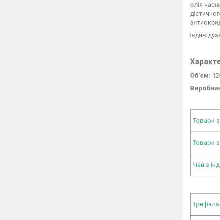
олія часн
дієтичног
антиоксид
Індивідуа
Характ
Об'єм:
12
Виробник
Товари з
Товари з
Чай з Інді
Трифала