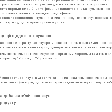
трат масляного екстракту часнику, зберігаючи всю силу цієї рослини.
ист у періоди емоційних та фізичних навантажень
Капсули зміцнюють
сити навантаження та захищають від інфекцій.
родна профілактика
Регулярне вживання капсул забезпечує профілакти
ого тракту, підтримуючи організм у тонусі.
дації щодо застосування:
асляного екстракту часнику протипоказані людям з індивідуальною непе
апальних захворюваннях нирок, підшлункової залози та загостренні ви
ики інфекційних та глистних уражень організму. Дорослим та дітям з 12 
рс прийому 1-3 місяці – 2-3 рази на рік.
 екстракт часнику від Green-Visa
– це ваш надійний союзник із зміцн
небезпечних факторів, підтримати серце, судини, нервову систему та забе
а добавка «Олія часнику»
родукту: