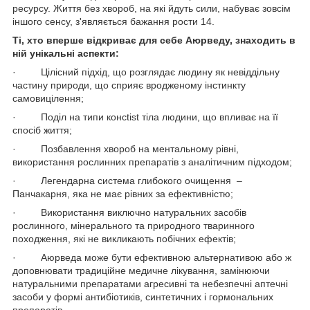
ресурсу. Життя без хвороб, на які йдуть сили, набуває зовсім
іншого сенсу, з'являється бажання рости 14.
Ті, хто вперше відкриває для себе Аюрведу, знаходить в
ній унікальні аспекти:
· Цілісний підхід, що розглядає людину як невіддільну
частину природи, що сприяє вродженому інстинкту
самовицілення;
· Поділ на типи консtist тіла людини, що впливає на її
спосіб життя;
· Позбавлення хвороб на ментальному рівні,
використання рослинних препаратів з аналітичним підходом;
· Легендарна система глибокого очищення –
Панчакарня, яка не має рівних за ефективністю;
· Використання виключно натуральних засобів
рослинного, мінерального та природного тваринного
походження, які не викликають побічних ефектів;
· Аюрведа може бути ефективною альтернативою або ж
доповнювати традиційне медичне лікування, замінюючи
натуральними препаратами агресивні та небезпечні аптечні
засоби у формі антибіотиків, синтетичних і гормональних
препаратів.