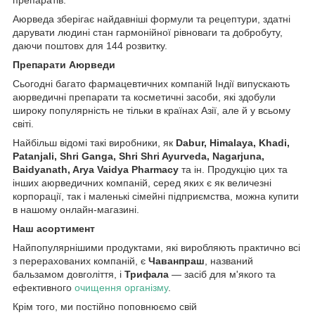
Аюрведа зберігає найдавніші формули та рецептури, здатні
дарувати людині стан гармонійної рівноваги та добробуту,
даючи поштовх для 144 розвитку.
Препарати Аюрведи
Сьогодні багато фармацевтичних компаній Індії випускають
аюрведичні препарати та косметичні засоби, які здобули
широку популярність не тільки в країнах Азії, але й у всьому
світі.
Найбільш відомі такі виробники, як
Dabur, Himalaya, Khadi,
Patanjali, Shri Ganga, Shri Shri Ayurveda, Nagarjuna,
Baidyanath, Arya Vaidya Pharmacy
та ін. Продукцію цих та
інших аюрведичних компаній, серед яких є як величезні
корпорації, так і маленькі сімейні підприємства, можна купити
в нашому онлайн-магазині.
Наш асортимент
Найпопулярнішими продуктами, які виробляють практично всі
з перерахованих компаній, є
Чаванпраш
, названий
бальзамом довголіття, і
Трифала
— засіб для м'якого та
ефективного
очищення організму
.
Крім того, ми постійно поповнюємо свій