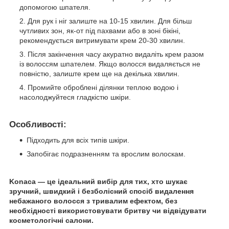
допомогою шпателя.
Для рук і ніг залиште на 10-15 хвилин. Для більш
чутливих зон, як-от під пахвами або в зоні бікіні,
рекомендується витримувати крем 20-30 хвилин.
Після закінчення часу акуратно видаліть крем разом
із волоссям шпателем. Якщо волосся видаляється не
повністю, залиште крем ще на декілька хвилин.
Промийте оброблені ділянки теплою водою і
насолоджуйтеся гладкістю шкіри.
Особливості:
Підходить для всіх типів шкіри.
Запобігає подразненням та врослим волоскам.
Konaca — це ідеальний вибір для тих, хто шукає
зручний, швидкий і безболісний спосіб видалення
небажаного волосся з тривалим ефектом, без
необхідності використовувати бритву чи відвідувати
косметологічні салони.