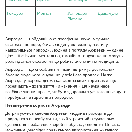
Гокшура
Ментат
Усі товари
Дашамула
Biotique
Аюрведа — найдавніша філософська наука, медична
система, що передбачає людину як тижневу частину
навколишньої природи. Людина з погляду Аюрведи — єдине
ціле, і її фізична, ментальна, емоційна та духовка не можуть
розглядатися окремо, як це робить алопатична медицина.
Аюрведа — це спосіб життя, який підтримує досконалий
баланс людського існування у всіх його проявах. Назва
Аюрведа утворена двома санскритськими термінами, що
позначають «довге життя» й «знання». Ця наука несе
всебічне знання про те, як бути здоровим з усякого погляду та
перебувати в гармонії з природою.
Незаперечна користь Аюрведи
Дотримуючись канонів Аюрведи, людина приходить до
природного способу життя, який утрачений в сучасному
суспільстві, позбавляє хвороб і набуває довголіття. Це стає
можливим унаслідок правильного використання життєвого