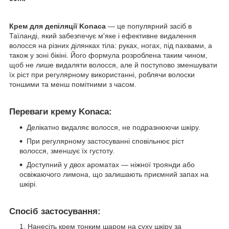
Крем для депіляції Konaca
— це популярний засіб в
Таїланді, який забезпечує м'яке і ефективне видалення
волосся на різних ділянках тіла: руках, ногах, під пахвами, а
також у зоні бікіні. Його формула розроблена таким чином,
щоб не лише видаляти волосся, але й поступово зменшувати
їх ріст при регулярному використанні, роблячи волоски
тоншими та менш помітними з часом.
Переваги крему Konaca:
Делікатно видаляє волосся, не подразнюючи шкіру.
При регулярному застосуванні сповільнює ріст
волосся, зменшує їх густоту.
Доступний у двох ароматах — ніжної троянди або
освіжаючого лимона, що залишають приємний запах на
шкірі.
Спосіб застосування:
Нанесіть крем тонким шаром на суху шкіру за