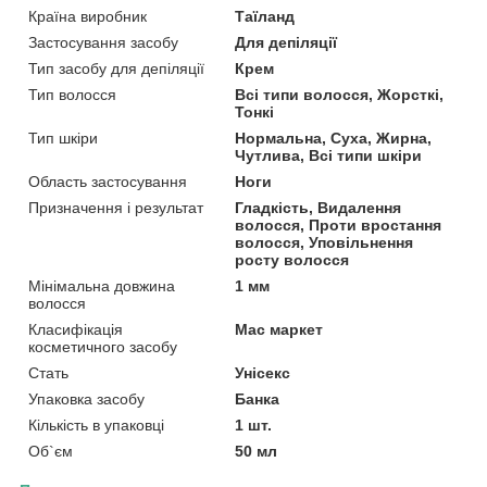
Країна виробник
Таїланд
Застосування засобу
Для депіляції
Тип засобу для депіляції
Крем
Тип волосся
Всі типи волосся, Жорсткі,
Тонкі
Тип шкіри
Нормальна, Суха, Жирна,
Чутлива, Всі типи шкіри
Область застосування
Ноги
Призначення і результат
Гладкість, Видалення
волосся, Проти вростання
волосся, Уповільнення
росту волосся
Мінімальна довжина
1 мм
волосся
Класифікація
Мас маркет
косметичного засобу
Стать
Унісекс
Упаковка засобу
Банка
Кількість в упаковці
1 шт.
Об`єм
50 мл