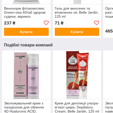
Венонорм фітокомплекс
Гель для венозних та
Ортх
Green-visa 60таб здорові
втомлених ніг, Belle Jardin,
разі
судини, варикоз
125 ml
пош
осте
237
71
₴
₴
Divy
465
Купити
Купити
Подібні товари компанії
Зволожувальний крем з
Крем для депіляції ультра-
Звол
гіалуроном для обличчя
м'якої шкіри, Depilatory
гіал
4D Hyaluronic ACID,
Cream, Belle Jardin, 125 ml
навк