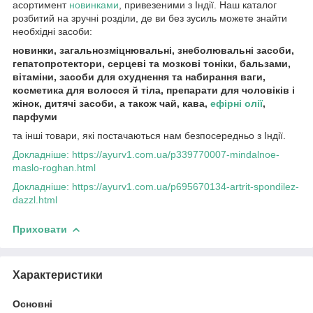
асортимент
новинками
, привезеними з Індії. Наш каталог
розбитий на зручні розділи, де ви без зусиль можете знайти
необхідні засоби:
новинки, загальнозміцнювальні, знеболювальні засоби,
гепатопротектори, серцеві та мозкові тоніки, бальзами,
вітаміни, засоби для схуднення та набирання ваги,
косметика для волосся й тіла, препарати для чоловіків і
жінок, дитячі засоби, а також чай, кава,
ефірні олії
,
парфуми
та інші товари, які постачаються нам безпосередньо з Індії.
Докладніше: https://ayurv1.com.ua/p339770007-mindalnoe-
maslo-roghan.html
Докладніше: https://ayurv1.com.ua/p695670134-artrit-spondilez-
dazzl.html
Приховати
Характеристики
Основні