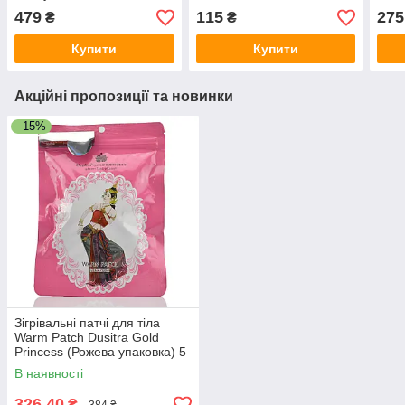
Hydrating Face Cream,
Hyal
479
115
275
₴
₴
Mr.Scrubber 50ml
Crea
Купити
Купити
Акційні пропозиції та новинки
–15%
Зігрівальні патчі для тіла
Warm Patch Dusitra Gold
Princess (Рожева упаковка) 5
шт в уп.
В наявності
326,40
₴
384 ₴