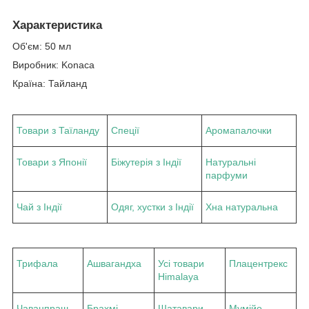
Характеристика
Об'єм: 50 мл
Виробник: Konaca
Країна: Тайланд
Товари з Таїланду
Спеції
Аромапалочки
Товари з Японії
Біжутерія з Індії
Натуральні
парфуми
Чай з Індії
Одяг, хустки з Індії
Хна натуральна
Трифала
Ашвагандха
Усі товари
Плацентрекс
Himalaya
Чаванпраш
Брахмі
Шатавари
Мумійо