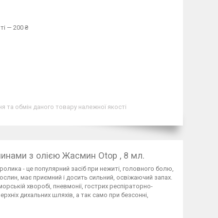
ті — 200 ₴
я та обмін даного товару належної якості
инами з олією Жасмин Otop , 8 мл.
ролика - це популярний засіб при нежиті, головного болю,
ослин, має приємний і досить сильний, освіжаючий запах.
морській хворобі, пневмонії, гострих респіраторно-
ерхніх дихальних шляхів, а так само при безсонні,