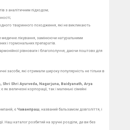
ів з аналітичним підходом;
ності;
одного тваринного походження, які не викликають
 медичне лікування, замінюючи натуральними
чних і гормональних препаратів.
гармонійної рівноваги і благополуччя, даючи поштовх для
чні засоби, які отримали широку популярність не тільки в
a, Shri Shri Ayurveda, Nagarjuna, Baidyanath, Arya
є як величезні корпорації, так і маленькі сімейні
мпаній, є
Чаванпраш
, названий бальзамом довголіття, і
дії. Наш каталог розбитий на зручні розділи, де ви без