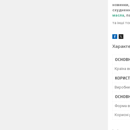
новинки,
схуднення
масла
, 
та інші т
Характ
ОСНОВН
Країна 
КОРИСТ
Виробни
ОСНОВН
Форма в
Корисні