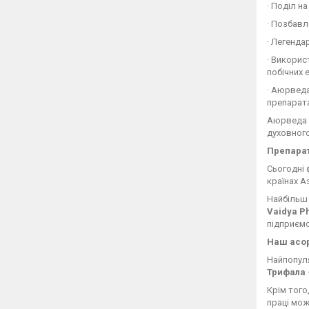
· Поділ н
· Позбавл
· Легенда
· Викорис
побічних 
· Аюрвед
препарата
Аюрведа з
духовного
Препара
Сьогодні 
країнах Аз
Найбільш 
Vaidya 
підприємс
Наш асо
Найпопуля
Трифала
Крім того
праці мож