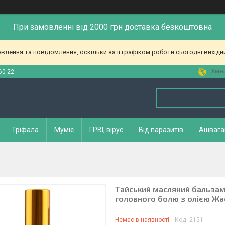
При замовленні від 2000 грн доставка безкоштовна
лення та повідомлення, оскільки за її графіком роботи сьогодні вихід
Хмел
60-22
Тріфала
Муміє
ГРВІ, вірус
Від паразитів
Ашвага
Тайський масляний бальзам 
головного болю з олією Жас
Немає в наявності
Код:
2151