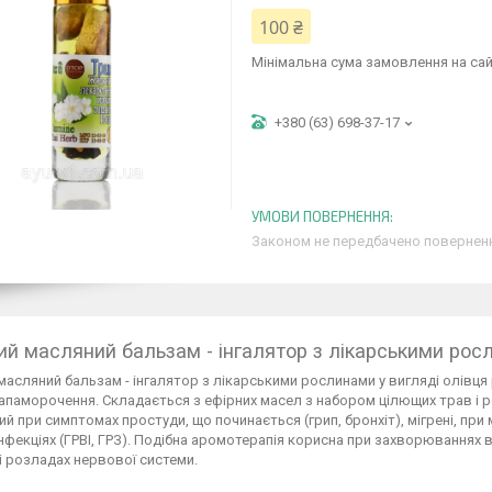
100 ₴
Мінімальна сума замовлення на сай
+380 (63) 698-37-17
Законом не передбачено поверненн
ий масляний бальзам - інгалятор з лікарськими росл
масляний бальзам - інгалятор з лікарськими рослинами у вигляді олівця 
запаморочення. Складається з ефірних масел з набором цілющих трав і р
й при симптомах простуди, що починається (грип, бронхіт), мігрені, при 
інфекціях (ГРВІ, ГРЗ). Подібна аромотерапія корисна при захворюваннях в
і розладах нервової системи.