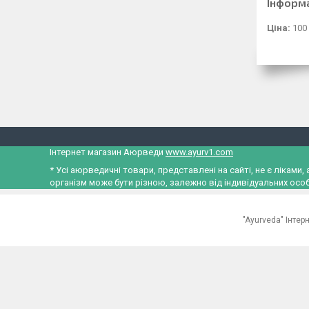
Інформ
Ціна:
100
Інтернет магазин Аюрведи
www.ayurv1.com
* Усі аюрведичні товари, представлені на сайті, не є лікам
організм може бути різною, залежно від індивідуальних особ