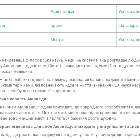
Ашвагандха
Усі товари
раш
Брахмі
Шатавари
Ментат
Усі товари 
 найдавніша філософська наука, медична система, яка розглядає людин
у Аюрведи – єдине ціле, і його фізична, ментальна, емоційна та духовн
ческая медицина.
 це спосіб життя, який підтримує досконалий баланс людського існува
ькими термінами, які позначають «довге життя» і «знання». Ця наука несе
ях і перебувати в гармонії з природою.
ечна користь Аюрведи
канонам Аюрведи, людина приходить до природного способу життя, який
знаходить довголіття. Це стає можливим внаслідок правильного викорис
уває зовсім інший зміст, з'являється бажання рости духовно.
вперше відкриває для себе Аюрведу, знаходить у ній унікальні аспек
й підхід, що розглядає людину як невід'ємну частину природи, що сприяє