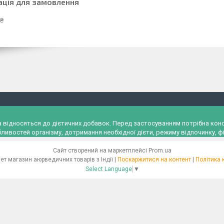
ація для замовлення
 ₴
и, а відносяться до дієтичних добавок. Перед застосуванням потрібна к
ливостей організму, дотримання необхідної дієти, режиму відпочинку, фі
Сайт створений на маркетплейсі
Prom.ua
"Ayurveda" Інтернет магазин аюрведичних товарів з Індії |
Поскаржитися на контент
|
Політика 
Select Language
▼