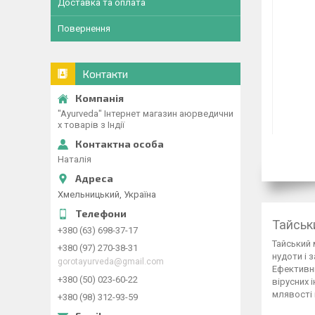
Доставка та оплата
Повернення
Контакти
"Ayurveda" Інтернет магазин аюрведични
х товарів з Індії
Наталія
Хмельницький, Україна
Тайськ
+380 (63) 698-37-17
Тайський 
+380 (97) 270-38-31
нудоти і 
gorotayurveda@gmail.com
Ефективни
+380 (50) 023-60-22
вірусних 
млявості 
+380 (98) 312-93-59