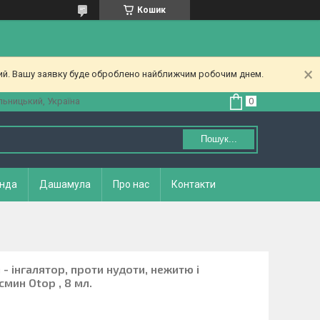
Кошик
ний. Вашу заявку буде оброблено найближчим робочим днем.
ьницький, Україна
Пошук...
нда
Дашамула
Про нас
Контакти
- інгалятор, проти нудоти, нежитю і
мин Otop , 8 мл.