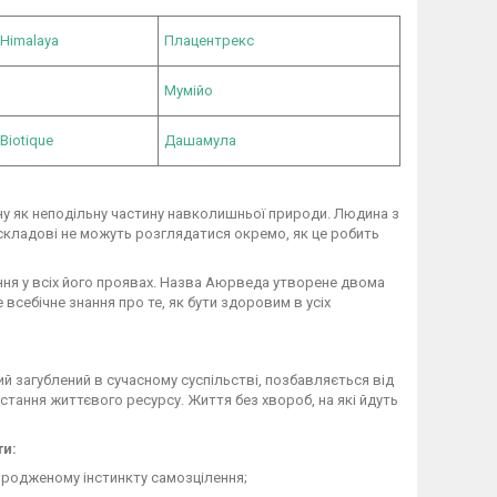
 Himalaya
Плацентрекс
Мумійо
Biotique
Дашамула
у як неподільну частину навколишньої природи. Людина з
а складові не можуть розглядатися окремо, як це робить
ння у всіх його проявах. Назва Аюрведа утворене двома
 всебічне знання про те, як бути здоровим в усіх
 загублений в сучасному суспільстві, позбавляється від
тання життєвого ресурсу. Життя без хвороб, на які йдуть
ти:
 вродженому інстинкту самозцілення;