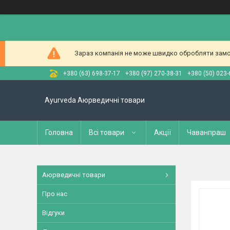
Зараз компанія не може швидко обробляти замов
+380 (63) 698-37-17
+380 (97) 270-38-31
+380 (50) 023-
Ayurveda Аюрведичні товари
Головна
Всі товари
Акції
Чаванпраш
Аюрведичні товари
Про нас
Відгуки