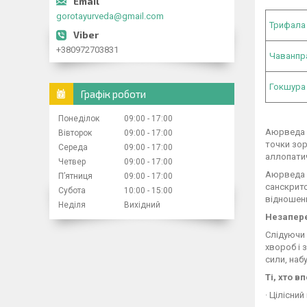
gorotayurveda@gmail.com
Трифала
+380972703831
Чаванп
Гокшура
Графік роботи
Понеділок
09:00
17:00
Аюрведа -
Вівторок
09:00
17:00
точки зор
Середа
09:00
17:00
аллопати
Четвер
09:00
17:00
Аюрведа –
Пʼятниця
09:00
17:00
санскритс
Субота
10:00
15:00
відношенн
Неділя
Вихідний
Незапер
Слідуючи 
хвороб і 
сили, наб
Ті, хто 
· Цілісни