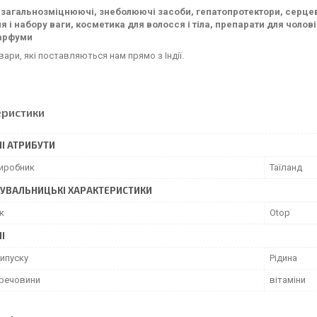
 загальнозміцнюючі, знеболюючі засоби, гепатопротектори, серцеві 
 і набору ваги, косметика для волосся і тіла, препарати для чоловік
парфуми
овари, які поставляються нам прямо з Індії.
еристики
І АТРИБУТИ
виробник
Таїланд
УВАЛЬНИЦЬКІ ХАРАКТЕРИСТИКИ
к
Otop
І
ипуску
Рідина
 речовини
вітаміни