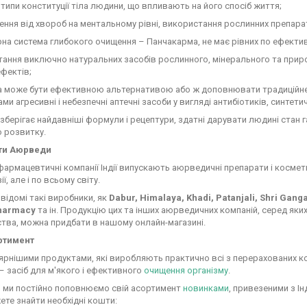
а типи конституції тіла людини, що впливають на його спосіб життя;
ення від хвороб на ментальному рівні, використання рослинних препарат
рна система глибокого очищення – Панчакарма, не має рівних по ефектив
тання виключно натуральних засобів рослинного, мінерального та прир
ефектів;
а може бути ефективною альтернативою або ж доповнювати традиційне
ми агресивні і небезпечні аптечні засоби у вигляді антибіотиків, синтети
берігає найдавніші формули і рецептури, здатні дарувати людині стан 
 розвитку.
ти Аюрведи
фармацевтичні компанії Індії випускають аюрведичні препарати і космети
ії, але і по всьому світу.
відомі такі виробники, як
Dabur, Himalaya, Khadi, Patanjali, Shri Gang
Pharmacy
та ін. Продукцію цих та інших аюрведичних компаній, серед яких 
тва, можна придбати в нашому онлайн-магазині.
ртимент
рнішими продуктами, які виробляють практично всі з перерахованих ко
– засіб для м'якого і ефективного
очищення організму
.
, ми постійно поповнюємо свій асортимент
новинками
, привезеними з Ін
ете знайти необхідні кошти: