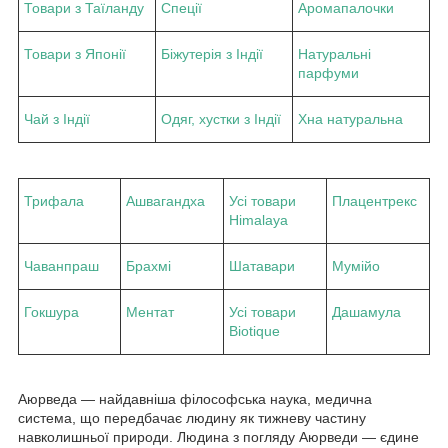
Товари з Таїланду
Спеції
Аромапалочки
Товари з Японії
Біжутерія з Індії
Натуральні
парфуми
Чай з Індії
Одяг, хустки з Індії
Хна натуральна
Трифала
Ашвагандха
Усі товари
Плацентрекс
Himalaya
Чаванпраш
Брахмі
Шатавари
Мумійо
Гокшура
Ментат
Усі товари
Дашамула
Biotique
Аюрведа — найдавніша філософська наука, медична
система, що передбачає людину як тижневу частину
навколишньої природи. Людина з погляду Аюрведи — єдине