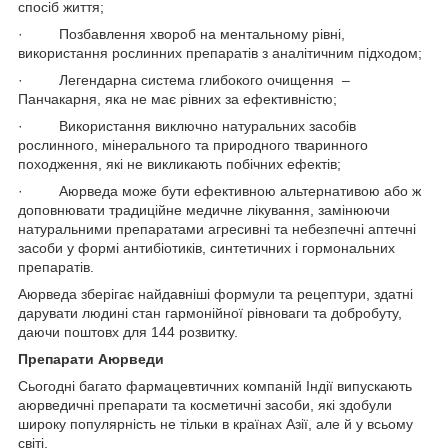
спосіб життя;
· Позбавлення хвороб на ментальному рівні,
використання рослинних препаратів з аналітичним підходом;
· Легендарна система глибокого очищення –
Панчакарня, яка не має рівних за ефективністю;
· Використання виключно натуральних засобів
рослинного, мінерального та природного тваринного
походження, які не викликають побічних ефектів;
· Аюрведа може бути ефективною альтернативою або ж
доповнювати традиційне медичне лікування, замінюючи
натуральними препаратами агресивні та небезпечні аптечні
засоби у формі антибіотиків, синтетичних і гормональних
препаратів.
Аюрведа зберігає найдавніші формули та рецептури, здатні
дарувати людині стан гармонійної рівноваги та добробуту,
даючи поштовх для 144 розвитку.
Препарати Аюрведи
Сьогодні багато фармацевтичних компаній Індії випускають
аюрведичні препарати та косметичні засоби, які здобули
широку популярність не тільки в країнах Азії, але й у всьому
світі.