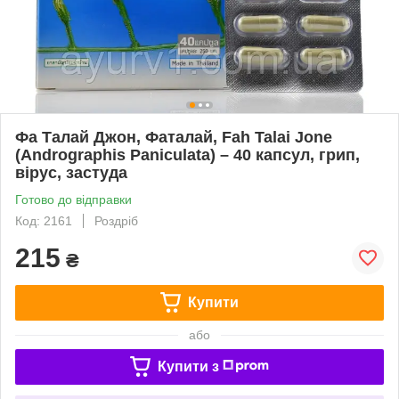
Фа Талай Джон, Фаталай, Fah Talai Jone
(Andrographis Paniculata) – 40 капсул, грип,
вірус, застуда
Готово до відправки
Код: 2161
Роздріб
215
₴
Купити
або
Купити з