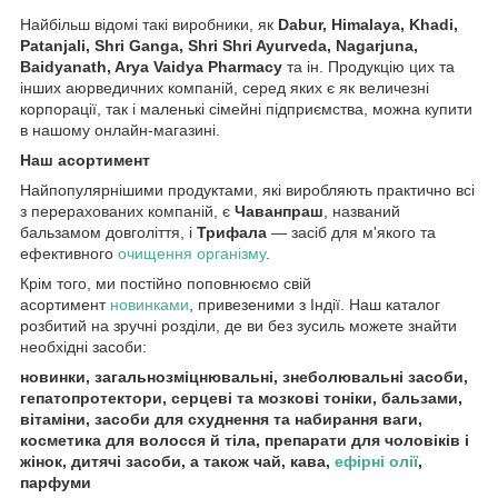
Найбільш відомі такі виробники, як
Dabur, Himalaya, Khadi,
Patanjali, Shri Ganga, Shri Shri Ayurveda, Nagarjuna,
Baidyanath, Arya Vaidya Pharmacy
та ін. Продукцію цих та
інших аюрведичних компаній, серед яких є як величезні
корпорації, так і маленькі сімейні підприємства, можна купити
в нашому онлайн-магазині.
Наш асортимент
Найпопулярнішими продуктами, які виробляють практично всі
з перерахованих компаній, є
Чаванпраш
, названий
бальзамом довголіття, і
Трифала
— засіб для м'якого та
ефективного
очищення організму
.
Крім того, ми постійно поповнюємо свій
асортимент
новинками
, привезеними з Індії. Наш каталог
розбитий на зручні розділи, де ви без зусиль можете знайти
необхідні засоби:
новинки, загальнозміцнювальні, знеболювальні засоби,
гепатопротектори, серцеві та мозкові тоніки, бальзами,
вітаміни, засоби для схуднення та набирання ваги,
косметика для волосся й тіла, препарати для чоловіків і
жінок, дитячі засоби, а також чай, кава,
ефірні олії
,
парфуми