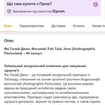
Що таке купити з Пром?
Замовлення під захистом
Опис
Характеристики
Доставка
Оплата
Умови п
Опис
Фа Талай Джон, Фаталай, Fah Talai Jone (Andrographis
Paniculata) – 40 капсул
Унікальний натуральний комплекс для зміцнення
здоров'я
Фа Талай Джон – це потужний натуральний препарат із
Таїланду, створений на основі тропічної рослини Андрографіс
волотистий (Andrographis Paniculata). Ця рослина широко
відома як природний антибіотик завдяки своїм
протизапальним, противірусним та антибактеріальним
властивостям. Препарат надає комплексну дію, підтримуючи
здоров'я дихальної, імунної та травної систем, а також сприяє