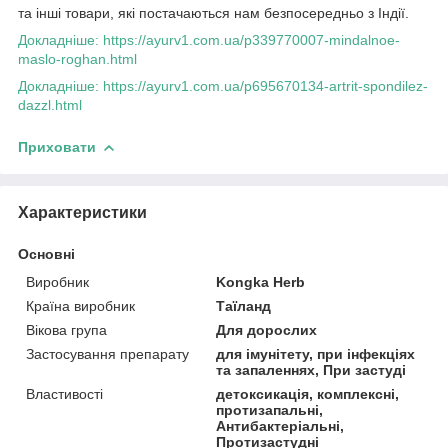
та інші товари, які постачаються нам безпосередньо з Індії.
Докладніше: https://ayurv1.com.ua/p339770007-mindalnoe-
maslo-roghan.html
Докладніше: https://ayurv1.com.ua/p695670134-artrit-spondilez-
dazzl.html
Приховати
Характеристики
Основні
Виробник
Kongka Herb
Країна виробник
Таїланд
Вікова група
Для дорослих
Застосування препарату
для імунітету, при інфекціях
та запаленнях, При застуді
Властивості
детоксикація, комплексні,
протизапальні,
Антибактеріальні,
Протизастудні