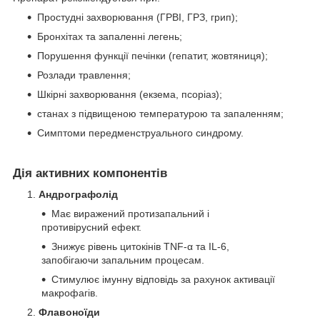
Простудні захворювання (ГРВІ, ГРЗ, грип);
Бронхітах та запаленні легень;
Порушення функції печінки (гепатит, жовтяниця);
Розлади травлення;
Шкірні захворювання (екзема, псоріаз);
станах з підвищеною температурою та запаленням;
Симптоми передменструального синдрому.
Дія активних компонентів
Андрографолід
Має виражений протизапальний і
противірусний ефект.
Знижує рівень цитокінів TNF-α та IL-6,
запобігаючи запальним процесам.
Стимулює імунну відповідь за рахунок активації
макрофагів.
Флавоноїди