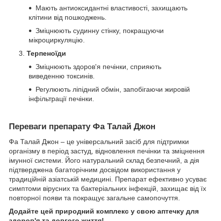
Мають антиоксидантні властивості, захищають
клітини від пошкоджень.
Зміцнюють судинну стінку, покращуючи
мікроциркуляцію.
Терпеноїди
Зміцнюють здоров'я печінки, сприяють
виведенню токсинів.
Регулюють ліпідний обмін, запобігаючи жировій
інфільтрації печінки.
Переваги препарату Фа Талай Джон
Фа Талай Джон – це універсальний засіб для підтримки
організму в період застуд, відновлення печінки та зміцнення
імунної системи. Його натуральний склад безпечний, а дія
підтверджена багаторічним досвідом використання у
традиційній азіатській медицині. Препарат ефективно усуває
симптоми вірусних та бактеріальних інфекцій, захищає від їх
повторної появи та покращує загальне самопочуття.
Додайте цей природний комплекс у свою аптечку для
здоров'я та довгого життя!