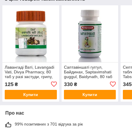
Лавангаді Ваті, Lavangadi
Саптавіншаті гуггул,
Септ
Vati, Divya Pharmacy, 80
Байдинах, Saptavimshati
табл
таб у разі застуди, грипу,
guggul, Baidynath, 80 таб
Tabs
ГРВІ, кашлю, болю в горлі
протизапальні, очисні
засту
125
330
345
₴
₴
властивості
Купити
Купити
Про нас
99% позитивних з 701 відгука за рік