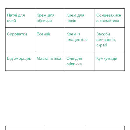
Патчі для
Крем для
Крем для
Сонцезахисн
очей
обличчя
повік
а косметика
Сироватки
Есенції
Крем із
Засоби
плацентою
вмивання,
скраб
Від зморщок
Маска плівка
Олії для
Кумкумади
обличчя