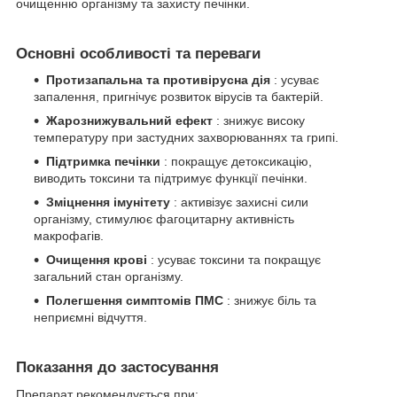
очищенню організму та захисту печінки.
Основні особливості та переваги
Протизапальна та противірусна дія
: усуває
запалення, пригнічує розвиток вірусів та бактерій.
Жарознижувальний ефект
: знижує високу
температуру при застудних захворюваннях та грипі.
Підтримка печінки
: покращує детоксикацію,
виводить токсини та підтримує функції печінки.
Зміцнення імунітету
: активізує захисні сили
організму, стимулює фагоцитарну активність
макрофагів.
Очищення крові
: усуває токсини та покращує
загальний стан організму.
Полегшення симптомів ПМС
: знижує біль та
неприємні відчуття.
Показання до застосування
Препарат рекомендується при: