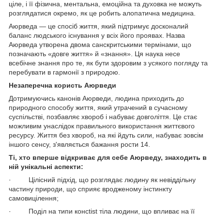
ціле, і її фізична, ментальна, емоційна та духовка не можуть
розглядатися окремо, як це робить алопатична медицина.
Аюрведа — це спосіб життя, який підтримує досконалий
баланс людського існування у всіх його проявах. Назва
Аюрведа утворена двома санскритськими термінами, що
позначають «довге життя» й «знання». Ця наука несе
всебічне знання про те, як бути здоровим з усякого погляду та
перебувати в гармонії з природою.
Незаперечна користь Аюрведи
Дотримуючись канонів Аюрведи, людина приходить до
природного способу життя, який утрачений в сучасному
суспільстві, позбавляє хвороб і набуває довголіття. Це стає
можливим унаслідок правильного використання життєвого
ресурсу. Життя без хвороб, на які йдуть сили, набуває зовсім
іншого сенсу, з'являється бажання рости 14.
Ті, хто вперше відкриває для себе Аюрведу, знаходить в
ній унікальні аспекти:
· Цілісний підхід, що розглядає людину як невіддільну
частину природи, що сприяє вродженому інстинкту
самовицілення;
· Поділ на типи консtist тіла людини, що впливає на її