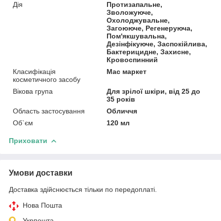
Дія
Протизапальне,
Зволожуюче,
Охолоджувальне,
Загоююче, Регенеруюча,
Пом'якшувальна,
Дезінфікуюче, Заспокійлива,
Бактерицидне, Захисне,
Кровоспинний
Класифікація
Мас маркет
косметичного засобу
Вікова група
Для зрілої шкіри, від 25 до
35 років
Область застосування
Обличчя
Об`єм
120 мл
Приховати
Умови доставки
Доставка здійснюється тільки по передоплаті.
Нова Пошта
Укрпошта