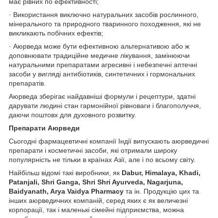
має рівних по ефективності;
· Використання виключно натуральних засобів рослинного,
мінерального та природного тваринного походження, які не
викликають побічних ефектів;
· Аюрведа може бути ефективною альтернативою або ж
доповнювати традиційне медичне лікування, замінюючи
натуральними препаратами агресивні і небезпечні аптечні
засоби у вигляді антибіотиків, синтетичних і гормональних
препаратів.
Аюрведа зберігає найдавніші формули і рецептури, здатні
дарувати людині стан гармонійної рівноваги і благополуччя,
даючи поштовх для духовного розвитку.
Препарати Аюрведи
Сьогодні фармацевтичні компанії Індії випускають аюрведичні
препарати і косметичні засоби, які отримали широку
популярність не тільки в країнах Азії, але і по всьому світу.
Найбільш відомі такі виробники, як
Dabur, Himalaya, Khadi,
Patanjali, Shri Ganga, Shri Shri Ayurveda, Nagarjuna,
Baidyanath, Arya Vaidya Pharmacy
та ін. Продукцію цих та
інших аюрведичних компаній, серед яких є як величезні
корпорації, так і маленькі сімейні підприємства, можна