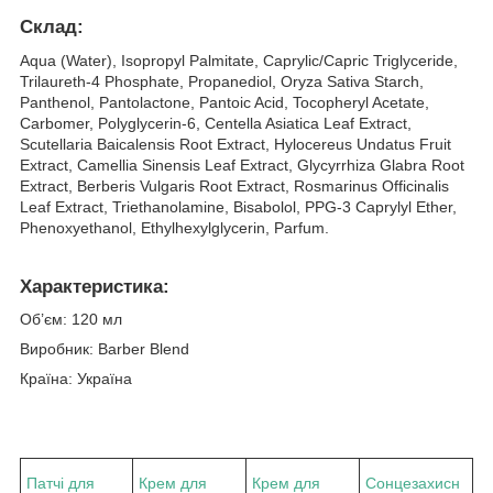
Склад:
Aqua (Water), Isopropyl Palmitate, Caprylic/Capric Triglyceride,
Trilaureth-4 Phosphate, Propanediol, Oryza Sativa Starch,
Panthenol, Pantolactone, Pantoic Acid, Tocopheryl Acetate,
Carbomer, Polyglycerin-6, Centella Asiatica Leaf Extract,
Scutellaria Baicalensis Root Extract, Hylocereus Undatus Fruit
Extract, Camellia Sinensis Leaf Extract, Glycyrrhiza Glabra Root
Extract, Berberis Vulgaris Root Extract, Rosmarinus Officinalis
Leaf Extract, Triethanolamine, Bisabolol, PPG-3 Caprylyl Ether,
Phenoxyethanol, Ethylhexylglycerin, Parfum.
Характеристика:
Об’єм: 120 мл
Виробник: Barber Blend
Країна: Україна
Патчі для
Крем для
Крем для
Сонцезахисн