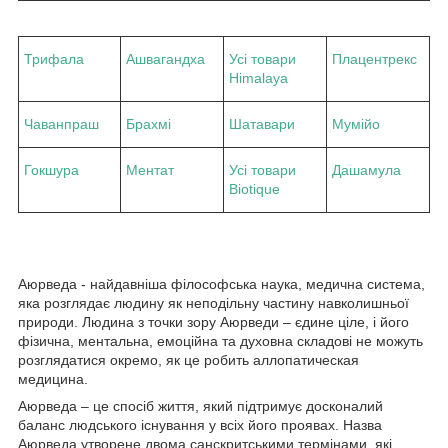
Трифала
Ашвагандха
Усі товари
Плацентрекс
Himalaya
Чаванпраш
Брахмі
Шатавари
Мумійо
Гокшура
Ментат
Усі товари
Дашамула
Biotique
Аюрведа - найдавніша філософська наука, медична система,
яка розглядає людину як неподільну частину навколишньої
природи. Людина з точки зору Аюрведи – єдине ціле, і його
фізична, ментальна, емоційна та духовна складові не можуть
розглядатися окремо, як це робить аллопатическая
медицина.
Аюрведа – це спосіб життя, який підтримує досконалий
баланс людського існування у всіх його проявах. Назва
Аюрведа утворене двома санскритськими термінами, які