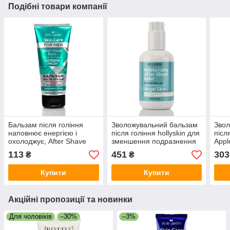
Подібні товари компанії
Бальзам після гоління
Зволожувальний бальзам
Звол
наповнює енергією і
після гоління hollyskin для
післ
охолоджує, After Shave
зменшення подразнення
Appl
Gel, Extreme Fresh, Belle
та зволоження шкіри
Man 
113
451
303
₴
₴
Jardin, 200 мл
Moisturizing After Shave
Balm 200 ml
Купити
Купити
Акційні пропозиції та новинки
Для чоловіків
–30%
–3%