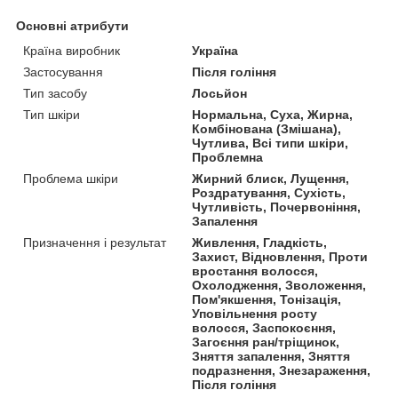
Основні атрибути
Країна виробник
Україна
Застосування
Після гоління
Тип засобу
Лосьйон
Тип шкіри
Нормальна, Суха, Жирна,
Комбінована (Змішана),
Чутлива, Всі типи шкіри,
Проблемна
Проблема шкіри
Жирний блиск, Лущення,
Роздратування, Сухість,
Чутливість, Почервоніння,
Запалення
Призначення і результат
Живлення, Гладкість,
Захист, Відновлення, Проти
вростання волосся,
Охолодження, Зволоження,
Пом'якшення, Тонізація,
Уповільнення росту
волосся, Заспокоєння,
Загоєння ран/тріщинок,
Зняття запалення, Зняття
подразнення, Знезараження,
Після гоління