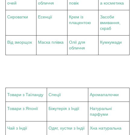
очей
обличчя
повік
а косметика
Сироватки
Есенції
Крем із
Засоби
плацентою
вмивання,
скраб
Від зморщок
Маска плівка
Олії для
Кумкумади
обличчя
Товари з Таїланду
Спеції
Аромапалочки
Товари з Японії
Біжутерія з Індії
Натуральні
парфуми
Чай з Індії
Одяг, хустки з Індії
Хна натуральна