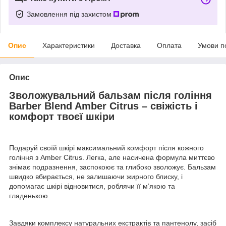
Замовлення під захистом
Опис
Характеристики
Доставка
Оплата
Умови п
Опис
Зволожувальний бальзам після гоління
Barber Blend Amber Citrus – свіжість і
комфорт твоєї шкіри
Подаруй своїй шкірі максимальний комфорт після кожного
гоління з Amber Citrus. Легка, але насичена формула миттєво
знімає подразнення, заспокоює та глибоко зволожує. Бальзам
швидко вбирається, не залишаючи жирного блиску, і
допомагає шкірі відновитися, роблячи її м’якою та
гладенькою.
Завдяки комплексу натуральних екстрактів та пантенолу, засіб