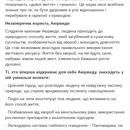
позначають «довге життя» і «знання». Ця наука несе всебічне
знання про те, як бути здоровим в усіх відношеннях і
перебувати в гармонії з природою.
Незаперечна користь Аюрведи
Слідуючи канонам Аюрведи, людина приходить до
природного способу життя, який загублений в сучасному
суспільстві, позбавляється від хвороб і знаходить довголіття.
Це стає можливим внаслідок правильного використання
життєвого ресурсу. Життя без хвороб, на які йдуть сили,
набуває зовсім інший зміст, з'являється бажання рости
духовно.
Ті, хто вперше відкриває для себе Аюрведу, знаходить у
ній унікальні аспекти:
· Цілісний підхід, що розглядає людину як невід'ємну частину
природи, що сприяє вродженому інстинкту самозцілення;
· Поділ на типи конституції тіла людини, що впливають на
його спосіб життя;
· Позбавлення від хвороб на ментальному рівні, використання
рослинних препаратів з аналітичним підходом;
· Легендарна система глибокого очищення – Панчакарма, не