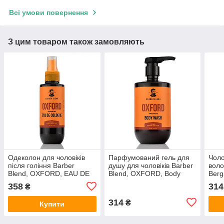
Всі умови повернення
З цим товаром також замовляють
Одеколон для чоловіків
Парфумований гель для
Чоло
після гоління Barber
душу для чоловіків Barber
воло
Blend, OXFORD, EAU DE
Blend, OXFORD, Body
Berg
COLOGNE, 150ml
Wash, 500ml
300
358
314
₴
314
₴
Купити