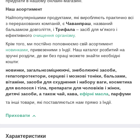
придбати в нашому онлайн-магазині.
Наш асортимент
Найпопулярнішими продуктами, які виробляють практично всі
з перерахованих компаній, є
Чаванпраш
, названий
бальзамом довголіття, і
Трифала
– засіб для м'якого і
ефективного
очищення організму
.
Крім того, ми постійно поповнюємо свій асортимент
новинками
, привезеними з Індії. Наш каталог розбитий на
зручні розділи, де ви без праці можете знайти необхідні
кошти:
новинки, загальнозміцнюючі, знеболюючі засоби,
гепатопротектори, серцеві і мозкові тоніки, бальзами,
вітаміни, засоби для схуднення і набору ваги, косметика
для волосся і тіла, препарати для чоловіків і жінок,
дитячі засоби, а також чай, кава,
ефірні масла
, парфуми
та інші товари, які поставляються нам прямо з Індії.
Приховати
Характеристики