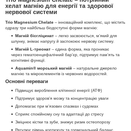
хелат магнію для енергії та здорової
нервової системи
Trio Magnesium Chelate
– інноваційний комплекс, що містить
одразу три найбільш біодоступні форми магнію:
Магній бісгліцинат
– легко засвоюється, м’який для
шлунку, знімає напругу й заспокоює нервову систему.
Магній L-треонат
– єдина форма, яка проникає
через гематоенцефалічний бар’єр, підтримує пам’ять та
когнітивні функції.
Aquamin® морський магній
– натуральне джерело
магнію та мікроелементів із червоних водоростей.
Основні переваги
Підвищує вироблення клітинної енергії (АТФ)
Підтримує здоров’я мозку та концентрацію уваги
Допомагає при м’язових спазмах і судомах
Сприяє спокійному сну та адаптації до стресу
Зміцнює кістки та зуби, знижує ризик остеопорозу
Регулює рівень кортизолу та гормональний баланс