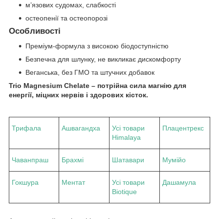
м’язових судомах, слабкості
остеопенії та остеопорозі
Особливості
Преміум-формула з високою біодоступністю
Безпечна для шлунку, не викликає дискомфорту
Веганська, без ГМО та штучних добавок
Trio Magnesium Chelate – потрійна сила магнію для
енергії, міцних нервів і здорових кісток.
Трифала
Ашвагандха
Усі товари
Плацентрекс
Himalaya
Чаванпраш
Брахмі
Шатавари
Мумійо
Гокшура
Ментат
Усі товари
Дашамула
Biotique