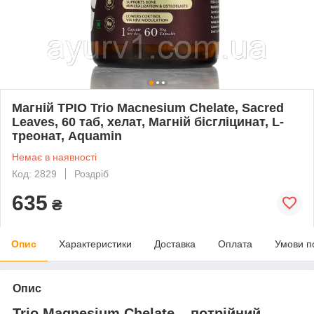
Магній ТРІО Trio Macnesium Chelate, Sacred
Leaves, 60 таб, хелат, Магній бісгліцинат, L-
треонат, Aquamin
Немає в наявності
Код: 2829
Роздріб
635
₴
Опис
Характеристики
Доставка
Оплата
Умови п
Опис
Trio Magnesium Chelate – потрійний