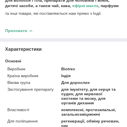
для волосся і тіла, препарати для чоловіків і жінок,
дитячі засоби, а також чай, кава,
ефірні масла
, парфуми
та інші товари, які поставляються нам прямо з Індії.
Приховати
Характеристики
Основні
Виробник
Biotrex
Країна виробник
Індія
Вікова група
Для дорослих
Застосування препарату
для імунітету, для серця та
судин, для нервової
системи та мозку, для
органів дихання
Властивості
комплексні, протизапальні,
загальнозміцнюючі
Для поліпшення
регенерації, обміну речовин,
сну