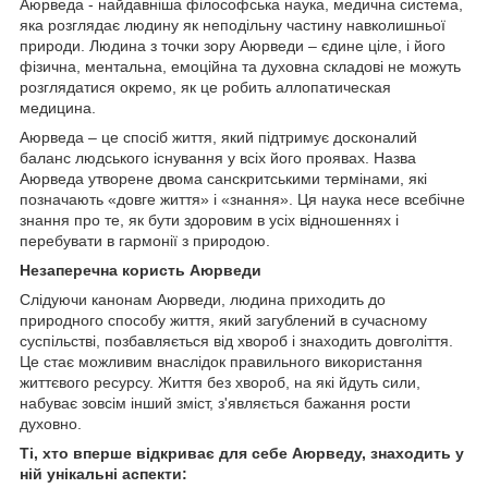
Аюрведа - найдавніша філософська наука, медична система,
яка розглядає людину як неподільну частину навколишньої
природи. Людина з точки зору Аюрведи – єдине ціле, і його
фізична, ментальна, емоційна та духовна складові не можуть
розглядатися окремо, як це робить аллопатическая
медицина.
Аюрведа – це спосіб життя, який підтримує досконалий
баланс людського існування у всіх його проявах. Назва
Аюрведа утворене двома санскритськими термінами, які
позначають «довге життя» і «знання». Ця наука несе всебічне
знання про те, як бути здоровим в усіх відношеннях і
перебувати в гармонії з природою.
Незаперечна користь Аюрведи
Слідуючи канонам Аюрведи, людина приходить до
природного способу життя, який загублений в сучасному
суспільстві, позбавляється від хвороб і знаходить довголіття.
Це стає можливим внаслідок правильного використання
життєвого ресурсу. Життя без хвороб, на які йдуть сили,
набуває зовсім інший зміст, з'являється бажання рости
духовно.
Ті, хто вперше відкриває для себе Аюрведу, знаходить у
ній унікальні аспекти: