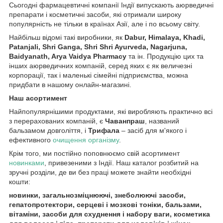
Сьогодні фармацевтичні компанії Індії випускають аюрведичні
препарати і косметичні засоби, які отримали широку
популярність не тільки в країнах Азії, але і по всьому світу.
Найбільш відомі такі виробники, як
Dabur, Himalaya, Khadi,
Patanjali, Shri Ganga, Shri Shri Ayurveda, Nagarjuna,
Baidyanath, Arya Vaidya Pharmacy
та ін. Продукцію цих та
інших аюрведичних компаній, серед яких є як величезні
корпорації, так і маленькі сімейні підприємства, можна
придбати в нашому онлайн-магазині.
Наш асортимент
Найпопулярнішими продуктами, які виробляють практично всі
з перерахованих компаній, є
Чаванпраш
, названий
бальзамом довголіття, і
Трифала
– засіб для м'якого і
ефективного
очищення організму
.
Крім того, ми постійно поповнюємо свій асортимент
новинками
, привезеними з Індії. Наш каталог розбитий на
зручні розділи, де ви без праці можете знайти необхідні
кошти:
новинки, загальнозміцнюючі, знеболюючі засоби,
гепатопротектори, серцеві і мозкові тоніки, бальзами,
вітаміни, засоби для схуднення і набору ваги, косметика