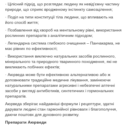
· Цілісний підхід, що розглядає людину як невід'ємну частину
природи, що сприяє вродженому інстинкту самозцілення;
· Поділ на типи конституції тіла людини, що впливають на
його спосіб життя;
· Позбавлення від хвороб на ментальному рівні, використання
рослинних препаратів з аналітичним підходом;
· Легендарна система глибокого очищення – Панчакарма, не
має рівних по ефективності;
· Використання виключно натуральних засобів рослинного,
мінерального та природного тваринного походження, які не
викликають побічних ефектів;
· Аюрведа може бути ефективною альтернативою або ж
доповнювати традиційне медичне лікування, замінюючи
натуральними препаратами агресивні і небезпечні аптечні
засоби у вигляді антибіотиків, синтетичних і гормональних
препаратів.
Аюрведа зберігає найдавніші формули і рецептури, здатні
дарувати людині стан гармонійної рівноваги і благополуччя,
даючи поштовх для духовного розвитку.
Препарати Аюрведи