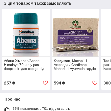
З цим товаром також замовляють
Абана Хімалая/Abana
Кардимап, Махаріші
Тао 
Himalaya/60 tab у разі
Аюрведа / Cardimap,
разі
гіпертонії, для серця, від
Maharishi Ayurveda кардіо
Кап
тромбів
тонік, при гіпертонії
Wan 
70 к
257
594
300
₴
₴
Про нас
99% позитивних з 701 відгука за рік