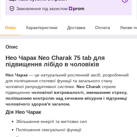
Замовлення під захистом
Опис
Характеристики
Доставка
Оплата
Умови п
Опис
Нео Чарак Neo Charak 75 tab для
підвищення лібідо в чоловіків
Нео Чарак
— це натуральний рослинний засіб, розроблений
для поліпшення статевої функції та загального стану
чоловічої репродуктивної системи.
Neo Charak
сприяє
підвищенню
чоловічої витривалості, зменшенню стресу,
поліпшенню контролю над сечовим міхуром і підтримці
чоловічого здоров'я загалом.
Дія
Нео Чарак
Збільшення енергії та життєвих сил
Поліпшення сексуальної функції