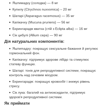
Яштимадху (солодка) — 8 мг
Купилу (Сtrychnos nuxvomica) – 20 мг
Шатарі (Asparagus racemosus) — 35 мг
Капікачху (Mucuna pruriens) — 56 мг
Бхрингарадж кватха (стій з Eclipta alba) — 16 мг
Сік цибулі (Allium cepa) — 90 мг
Дія натуральних компонентів:
Яштиmaдху: покращує сексуальне бажання й регулює
гормональний фон.
Капікачху: підтримує здорове лібідо та стимулює
статеву функцію.
Шатарі: тонік для репродуктивної системи, покращує
контроль над сечовим міхуром.
Бхрингарадж: покращує кровообіг і знижує рівень
стресу.
Сік лука: багатий на антиоксиданти, підтримує
здоров'я репродуктивної системи.
Як приймати