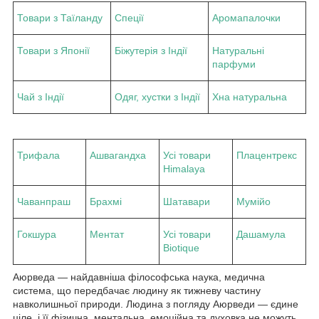
Товари з Таїланду
Спеції
Аромапалочки
Товари з Японії
Біжутерія з Індії
Натуральні
парфуми
Чай з Індії
Одяг, хустки з Індії
Хна натуральна
Трифала
Ашвагандха
Усі товари
Плацентрекс
Himalaya
Чаванпраш
Брахмі
Шатавари
Мумійо
Гокшура
Ментат
Усі товари
Дашамула
Biotique
Аюрведа — найдавніша філософська наука, медична
система, що передбачає людину як тижневу частину
навколишньої природи. Людина з погляду Аюрведи — єдине
ціле, і її фізична, ментальна, емоційна та духовка не можуть