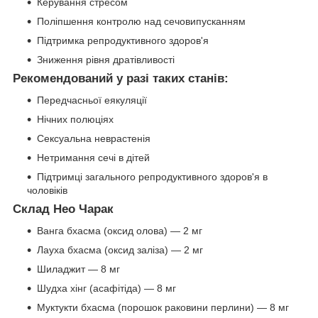
Керування стресом
Поліпшення контролю над сечовипусканням
Підтримка репродуктивного здоров'я
Зниження рівня дратівливості
Рекомендований у разі таких станів:
Передчасньої еякуляції
Нічних полюціях
Сексуальна неврастенія
Нетримання сечі в дітей
Підтримці загального репродуктивного здоров'я в
чоловіків
Склад Нео Чарак
Ванга бхасма (оксид олова) — 2 мг
Лауха бхасма (оксид заліза) — 2 мг
Шиладжит — 8 мг
Шудха хінг (асафітіда) — 8 мг
Муктукти бхасма (порошок раковини перлини) — 8 мг