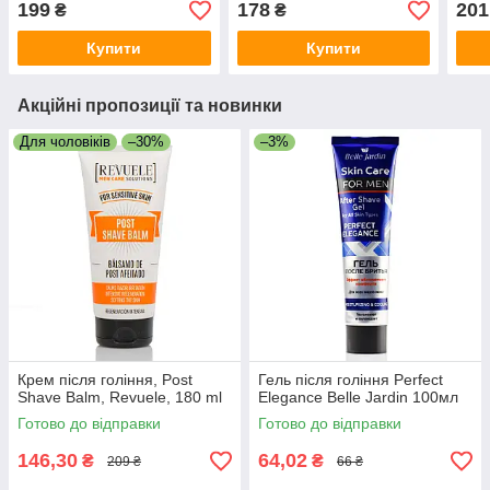
199
178
201
₴
₴
запалення, пмс, болі,
інфекції
Купити
Купити
Акційні пропозиції та новинки
Для чоловіків
–30%
–3%
Крем після гоління, Post
Гель після гоління Perfect
Shave Balm, Revuele, 180 ml
Elegance Belle Jardin 100мл
Готово до відправки
Готово до відправки
146,30
64,02
₴
₴
209 ₴
66 ₴