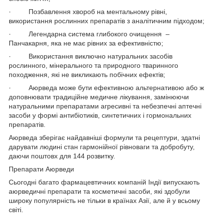
· Позбавлення хвороб на ментальному рівні,
використання рослинних препаратів з аналітичним підходом;
· Легендарна система глибокого очищення –
Панчакарня, яка не має рівних за ефективністю;
· Використання виключно натуральних засобів
рослинного, мінерального та природного тваринного
походження, які не викликають побічних ефектів;
· Аюрведа може бути ефективною альтернативою або ж
доповнювати традиційне медичне лікування, замінюючи
натуральними препаратами агресивні та небезпечні аптечні
засоби у формі антибіотиків, синтетичних і гормональних
препаратів.
Аюрведа зберігає найдавніші формули та рецептури, здатні
дарувати людині стан гармонійної рівноваги та добробуту,
даючи поштовх для 144 розвитку.
Препарати Аюрведи
Сьогодні багато фармацевтичних компаній Індії випускають
аюрведичні препарати та косметичні засоби, які здобули
широку популярність не тільки в країнах Азії, але й у всьому
світі.