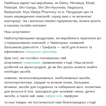
Найбільш відомі такі виробники, як Dabur, Himalaya, Khadi,
Patanjali, Shri Ganga, Shri Shri Ayurveda, Nagarjuna,
Baidyanath, Arya Vaidya Pharmacy та ін. Продукцію цих та
інших аюрведичних компаній, серед яких є як величезні
корпорації, так і маленькі сімейні підприємства, можна купити
в нашому онлайн-магазині.
Наш асортимент
Найпопулярнішими продуктами, які виробляють практично всі
з перерахованих компаній, є Чаванпраш, названий
бальзамом довголіття, і Трифала — засіб для м'якого та
ефективного
очищення організму
.
Крім того, ми постійно поповнюємо свій
асортимент
новинками
, привезеними з Індії. Наш каталог
розбитий на зручні розділи, де ви без зусиль можете знайти
необхідні засоби:
новинки, загальнозміцнювальні, знеболювальні засоби,
гепатопротектори, серцеві та мозкові тоніки, бальзами,
вітаміни, засоби для схуднення та набирання ваги, косметика
для волосся й тіла, препарати для чоловіків і жінок, дитячі
засоби, а також чай, кава,
ефірні олії
, парфуми
та інші товари, які постачаються нам безпосередньо з Індії.