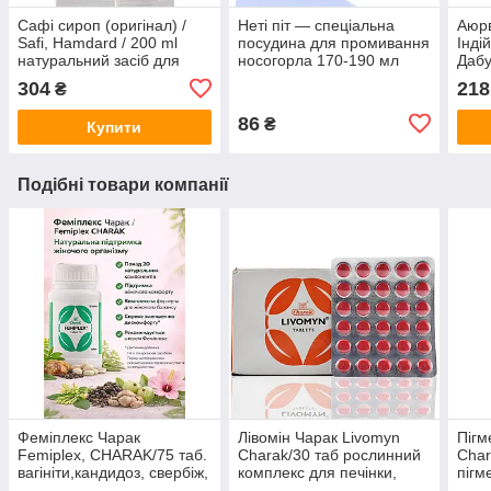
Сафі сироп (оригінал) /
Неті піт — спеціальна
Аюр
Safi, Hamdard / 200 ml
посудина для промивання
Інді
натуральний засіб для
носогорла 170-190 мл
Дабу
очищення крові при
г
304
218
₴
висипаннях
86
₴
Купити
Подібні товари компанії
Феміплекс Чарак
Лівомін Чарак Livomyn
Пігм
Femiplex, CHARAK/75 таб.
Charak/30 таб рослинний
Char
вагініти,кандидоз, свербіж,
комплекс для печінки,
пігме
білі, виділення, жіночі
жовчогінне
лей