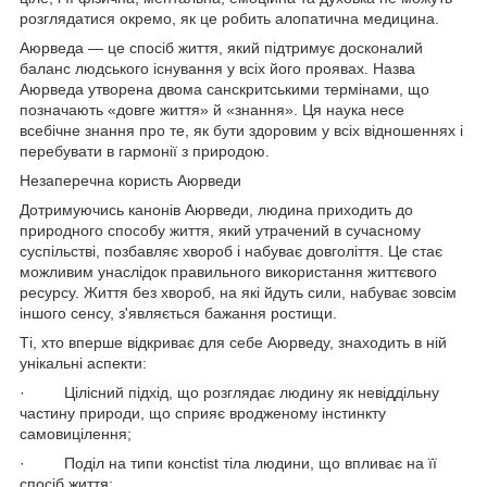
розглядатися окремо, як це робить алопатична медицина.
Аюрведа — це спосіб життя, який підтримує досконалий
баланс людського існування у всіх його проявах. Назва
Аюрведа утворена двома санскритськими термінами, що
позначають «довге життя» й «знання». Ця наука несе
всебічне знання про те, як бути здоровим у всіх відношеннях і
перебувати в гармонії з природою.
Незаперечна користь Аюрведи
Дотримуючись канонів Аюрведи, людина приходить до
природного способу життя, який утрачений в сучасному
суспільстві, позбавляє хвороб і набуває довголіття. Це стає
можливим унаслідок правильного використання життєвого
ресурсу. Життя без хвороб, на які йдуть сили, набуває зовсім
іншого сенсу, з'являється бажання ростищи.
Ті, хто вперше відкриває для себе Аюрведу, знаходить в ній
унікальні аспекти:
· Цілісний підхід, що розглядає людину як невіддільну
частину природи, що сприяє вродженому інстинкту
самовицілення;
· Поділ на типи консtist тіла людини, що впливає на її
спосіб життя;