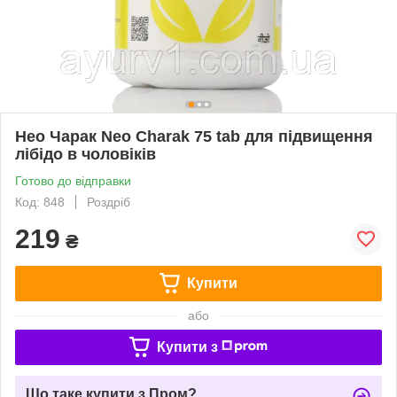
Нео Чарак Neo Charak 75 tab для підвищення
лібідо в чоловіків
Готово до відправки
Код: 848
Роздріб
219
₴
Купити
або
Купити з
Що таке купити з Пром?