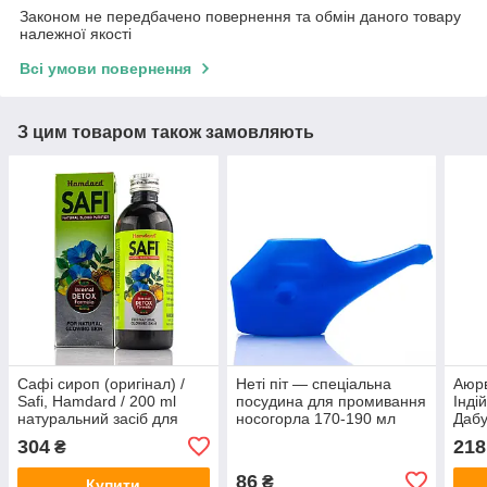
Законом не передбачено повернення та обмін даного товару
належної якості
Всі умови повернення
З цим товаром також замовляють
Сафі сироп (оригінал) /
Неті піт — спеціальна
Аюр
Safi, Hamdard / 200 ml
посудина для промивання
Інді
натуральний засіб для
носогорла 170-190 мл
Дабу
очищення крові при
г
304
218
₴
висипаннях
86
₴
Купити