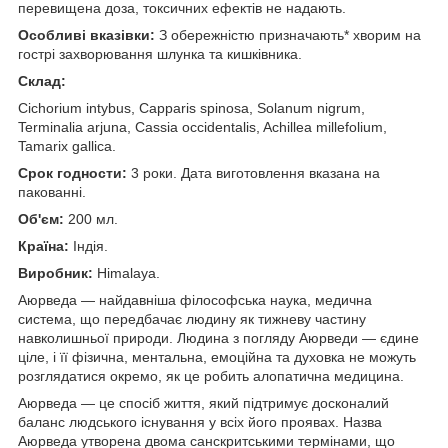
перевищена доза, токсичних ефектів не надають.
Особливі вказівки:
З обережністю призначають* хворим на
гострі захворювання шлунка та кишківника.
Склад:
Cichorium intybus, Capparis spinosa, Solanum nigrum,
Terminalia arjuna, Cassia occidentalis, Achillea millefolium,
Tamarix gallica.
Срок годности:
3 роки. Дата виготовлення вказана на
пакованні.
Об'єм:
200 мл.
Країна:
Індія.
Виробник:
Himalaya.
Аюрведа — найдавніша філософська наука, медична
система, що передбачає людину як тижневу частину
навколишньої природи. Людина з погляду Аюрведи — єдине
ціле, і її фізична, ментальна, емоційна та духовка не можуть
розглядатися окремо, як це робить алопатична медицина.
Аюрведа — це спосіб життя, який підтримує досконалий
баланс людського існування у всіх його проявах. Назва
Аюрведа утворена двома санскритськими термінами, що