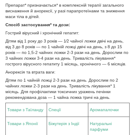
Препарат* призначається* в комплексній терапії загального
виснаження й анорексії, у разі парапротеїнами та зниження
маси тіла в дітей.
Спосіб застосування* та дози:
Гострий вірусний і хронічний гепатит:
Дітям від 1 року до 3 років — 1⁄2 чайної ложки двічі на день,
від 3 до 8 років — по 1 чайній ложці двічі на день, з 8 до 15
років — по 1,5-2 чайних ложки 2-3 рази на день. Дорослим по
3 чайних ложки 3-4 рази на день. Тривалість лікування*
гострого вірусного гепатиту 1 місяць, хронічного — 6 місяців.
Анорексія та втрата ваги:
Дітям по 1 чайній ложці 2-3 рази на день. Дорослим по 2
чайних ложки 2-3 рази на день. Тривалість лікування* 1
місяць. Для профілактики токсичних уражень печінки
рекомендована доза — 1 чайна ложка тричі на день.
Товари з Таїланду
Спеції
Аромапалочки
Товари з Японії
Біжутерія з Індії
Натуральні
парфуми