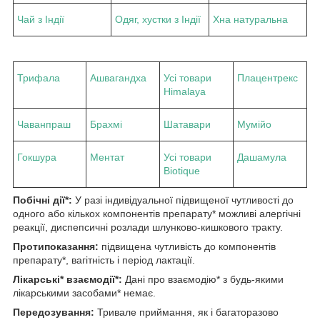
Чай з Індії
Одяг, хустки з Індії
Хна натуральна
Трифала
Ашвагандха
Усі товари
Плацентрекс
Himalaya
Чаванпраш
Брахмі
Шатавари
Мумійо
Гокшура
Ментат
Усі товари
Дашамула
Biotique
Побічні дії*:
У разі індивідуальної підвищеної чутливості до
одного або кількох компонентів препарату* можливі алергічні
реакції, диспепсичні розлади шлунково-кишкового тракту.
Протипоказання:
підвищена чутливість до компонентів
препарату*, вагітність і період лактації.
Лікарські* взаємодії*:
Дані про взаємодію* з будь-якими
лікарськими засобами* немає.
Передозування:
Тривале приймання, як і багаторазово