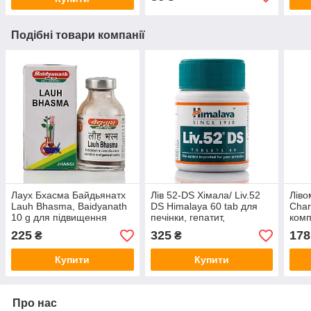
Подібні товари компанії
Лаух Бхасма Байдьянатх
Лів 52-DS Хімала/ Liv.52
Ліво
Lauh Bhasma, Baidyanath
DS Himalaya 60 tab для
Char
10 g для підвищення
печінки, гепатит,
комп
гемоглобіну, при слабкості
натуральний
жовч
225
325
178
₴
₴
джерело заліза
гепатопротектор
Купити
Купити
Про нас