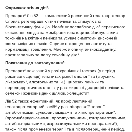
Фармакологічна дія*:
Препарат* Лів.52 — комплексний рослинний гепатопротектор.
Сприяє регенерації клітин печінки та стимулює їх
біосинтетичну функцію. Неабияк послаблює дію* перекисного
окиснення ліпідів на мембрани гепатоцитів. Знижує вплив
токсинів на клітини печінки та усуває симптоми дисконезії
жовчовивідних шляхів. Сприяє покращенню апетиту та
нормалізації травлення. Має жовчогінну, антиоксидантну,
протизапальну та легку сечогінну дію*.
Показання до застосування*:
Препарат* показаний у разі хронічних і гострих (у період
реконвалесценції) гепатитах різної етіології та (вірусних,
лікарських*, алкогольних та ін.), цирозах печінки та
передцирротичних станів, у разі жирової дистрофії печінки та
селексиї жовчовивідних шляхів, холецистит.
Лів 52 також ефективний, як профілактичний
гепатопротекторний засіб* у разі лікарської* терапії
антибіотиками, сульфаніламідами та хіміопрепаратами*,
(протиуберкульозними, протипухлинними, контрацептивними,
антибактеріальними, жарознижувальними препаратами*),
також після променевої терапії та в післяопераційний період.