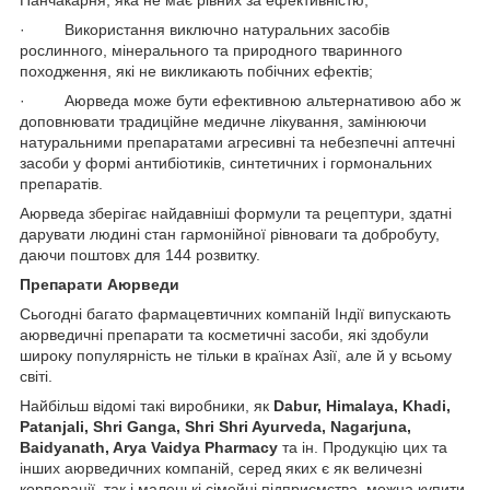
· Використання виключно натуральних засобів
рослинного, мінерального та природного тваринного
походження, які не викликають побічних ефектів;
· Аюрведа може бути ефективною альтернативою або ж
доповнювати традиційне медичне лікування, замінюючи
натуральними препаратами агресивні та небезпечні аптечні
засоби у формі антибіотиків, синтетичних і гормональних
препаратів.
Аюрведа зберігає найдавніші формули та рецептури, здатні
дарувати людині стан гармонійної рівноваги та добробуту,
даючи поштовх для 144 розвитку.
Препарати Аюрведи
Сьогодні багато фармацевтичних компаній Індії випускають
аюрведичні препарати та косметичні засоби, які здобули
широку популярність не тільки в країнах Азії, але й у всьому
світі.
Найбільш відомі такі виробники, як
Dabur, Himalaya, Khadi,
Patanjali, Shri Ganga, Shri Shri Ayurveda, Nagarjuna,
Baidyanath, Arya Vaidya Pharmacy
та ін. Продукцію цих та
інших аюрведичних компаній, серед яких є як величезні
корпорації, так і маленькі сімейні підприємства, можна купити