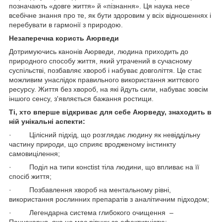
позначають «довге життя» й «пізнання». Ця наука несе
всебічне знання про те, як бути здоровим у всіх відношеннях і
перебувати в гармонії з природою.
Незаперечна користь Аюрведи
Дотримуючись канонів Аюрведи, людина приходить до
природного способу життя, який утрачений в сучасному
суспільстві, позбавляє хвороб і набуває довголіття. Це стає
можливим унаслідок правильного використання життєвого
ресурсу. Життя без хвороб, на які йдуть сили, набуває зовсім
іншого сенсу, з'являється бажання ростищи.
Ті, хто вперше відкриває для себе Аюрведу, знаходить в
ній унікальні аспекти:
· Цілісний підхід, що розглядає людину як невіддільну
частину природи, що сприяє вродженому інстинкту
самовицілення;
· Поділ на типи консtist тіла людини, що впливає на її
спосіб життя;
· Позбавлення хвороб на ментальному рівні,
використання рослинних препаратів з аналітичним підходом;
· Легендарна система глибокого очищення –
Панчакарня, яка не має рівних за ефективністю;