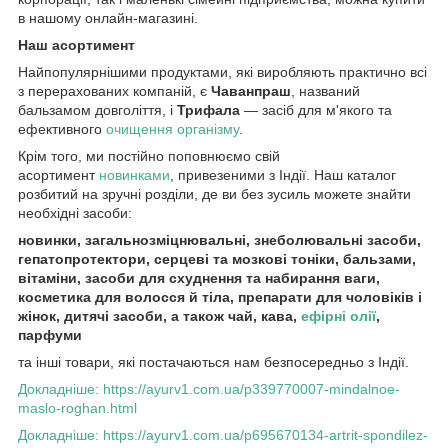
в нашому онлайн-магазині.
Наш асортимент
Найпопулярнішими продуктами, які виробляють практично всі
з перерахованих компаній, є
Чаванпраш
, названий
бальзамом довголіття, і
Трифала
— засіб для м'якого та
ефективного
очищення організму
.
Крім того, ми постійно поповнюємо свій
асортимент
новинками
, привезеними з Індії. Наш каталог
розбитий на зручні розділи, де ви без зусиль можете знайти
необхідні засоби:
новинки, загальнозміцнювальні, знеболювальні засоби,
гепатопротектори, серцеві та мозкові тоніки, бальзами,
вітаміни, засоби для схуднення та набирання ваги,
косметика для волосся й тіла, препарати для чоловіків і
жінок, дитячі засоби, а також чай, кава,
ефірні олії
,
парфуми
та інші товари, які постачаються нам безпосередньо з Індії.
Докладніше: https://ayurv1.com.ua/p339770007-mindalnoe-
maslo-roghan.html
Докладніше: https://ayurv1.com.ua/p695670134-artrit-spondilez-