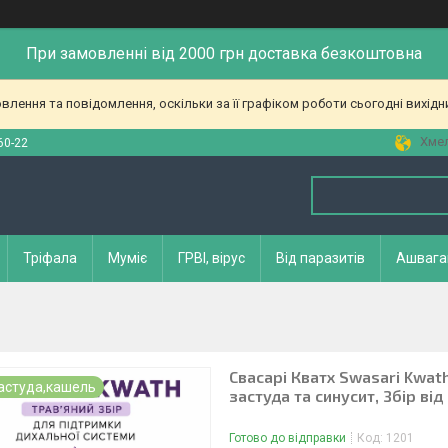
При замовленні від 2000 грн доставка безкоштовна
лення та повідомлення, оскільки за її графіком роботи сьогодні вихід
Хмел
60-22
Тріфала
Муміє
ГРВІ, вірус
Від паразитів
Ашвага
Свасарі Кватх Swasari Kwath
застуда,кашель
застуда та синусит, Збір ві
Готово до відправки
Код:
1201