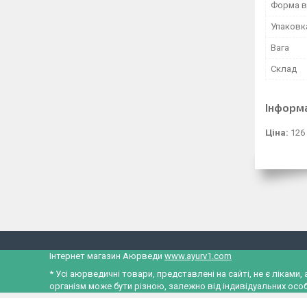
Форма в
Упаковк
Вага
Склад
Інформ
Ціна:
126
Інтернет магазин Аюрведи
www.ayurv1.com
* Усі аюрведичні товари, представлені на сайті, не є лікам
організм може бути різною, залежно від індивідуальних особ