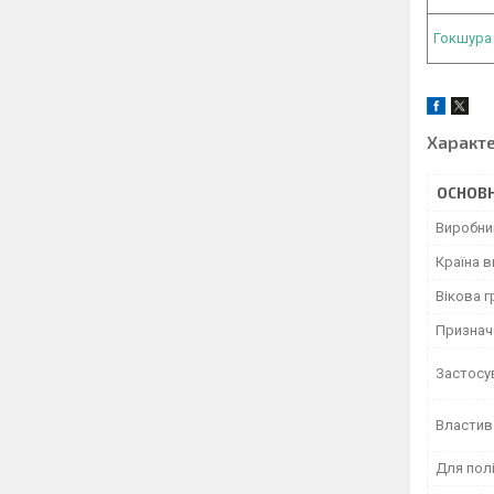
Гокшура
Характ
ОСНОВН
Виробни
Країна 
Вікова г
Признач
Застосу
Властив
Для пол