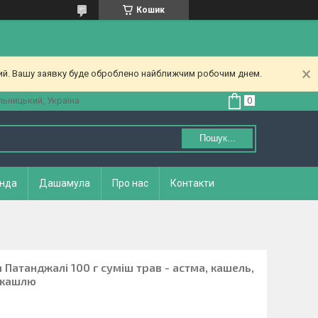
Кошик
ний. Вашу заявку буде оброблено найближчим робочим днем.
ьницький, Україна
Пошук...
нда
Дашамула
Про нас
Контакти
 Патанджалі 100 г суміш трав - астма, кашель,
д кашлю