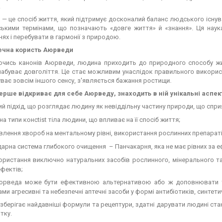
.
— це спосіб життя, який підтримує досконалий баланс людського існув
ськими термінами, що позначають «довге життя» й «знання». Ця наука
ях і перебувати в гармонії з природою.
ечна користь Аюрведи
чись канонів Аюрведи, людина приходить до природного способу житт
набуває довголіття. Це стає можливим унаслідок правильного використ
уває зовсім іншого сенсу, з'являється бажання ростищи.
вперше відкриває для себе Аюрведу, знаходить в ній унікальні аспек
ий підхід, що розглядає людину як невіддільну частину природи, що спр
на типи консtist тіла людини, що впливає на її спосіб життя;
лення хвороб на ментальному рівні, використання рослинних препараті
арна система глибокого очищення – Панчакарня, яка не має рівних за 
ористання виключно натуральних засобів рослинного, мінерального т
ефектів;
юрведа може бути ефективною альтернативою або ж доповнювати тр
ми агресивні та небезпечні аптечні засоби у формі антибіотиків, синтети
берігає найдавніші формули та рецептури, здатні дарувати людині ста
тку.