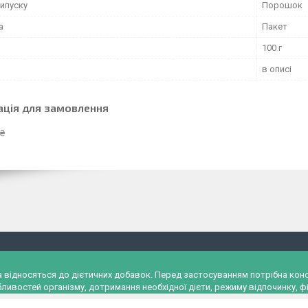
ипуску
Порошок
а
Пакет
100 г
в описі
ація для замовлення
 ₴
и, а відносяться до дієтичних добавок. Перед застосуванням потрібна к
ливостей організму, дотримання необхідної дієти, режиму відпочинку, фі