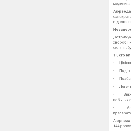
медицина
Аюрведа
санскрит
відношенн
Незапер
Дотримую
хвороб і 
сили, наб
Ті, хто 
·
Цілісн
·
Поділ 
·
Позбав
·
Легенд
·
Вик
побічних 
·
А
препарата
Аюрведа з
144 розви