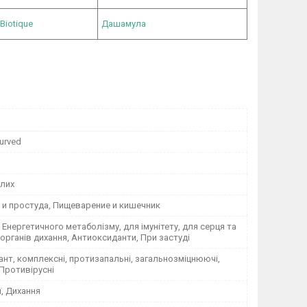
Biotique
Дашамула
yurved
лих
 и простуда, Пищеварение и кишечник
 Енергетичного метаболізму, для імунітету, для серця та
 органів дихання, Антиоксиданти, При застуді
нт, комплексні, протизапальні, загальнозміцнюючі,
 Противірусні
ї, Дихання