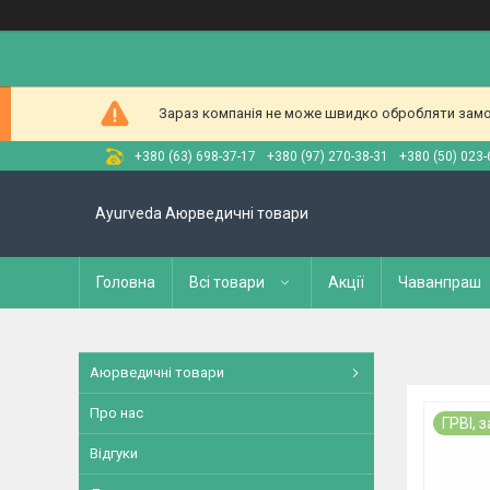
Зараз компанія не може швидко обробляти замов
+380 (63) 698-37-17
+380 (97) 270-38-31
+380 (50) 023-
Ayurveda Аюрведичні товари
Головна
Всі товари
Акції
Чаванпраш
Аюрведичні товари
Про нас
ГРВІ, 
Відгуки