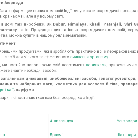
ти Аюрведи
багато фармацевтичних компаній Індії випускають аюрведичні препарат
в країнах Азії, але й у всьому світі.
 відомі такі виробники, як
Dabur, Himalaya, Khadi, Patanjali, Shri 
Pharmacy
та ін. Продукцію цих та інших аюрведичних компаній, серед
тва, можна купити в нашому онлайн-магазині.
ртимент
ярнішими продуктами, які виробляють практично всі з перерахованих 
а
— засіб для м'якого та ефективного
очищення організму
.
о, ми постійно поповнюємо свій асортимент
новинками
, привезеними з
жете знайти необхідні засоби:
 загальнозміцнювальні, знеболювальні засоби, гепатопротектори, с
нення та набирання ваги, косметика для волосся й тіла, препарат
рні олії
, парфуми
овари, які постачаються нам безпосередньо з Індії.
Ашвагандха
Усі товари
раш
Брахмі
Шатавари