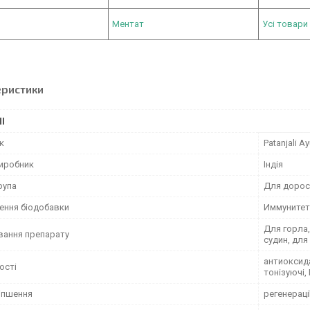
Ментат
Усі товари 
еристики
І
к
Patanjali A
виробник
Індія
рупа
Для дорос
ення біодобавки
Иммунитет
Для горла,
вання препарату
судин, для
антиоксида
ості
тонізуючі,
іпшення
регенераці