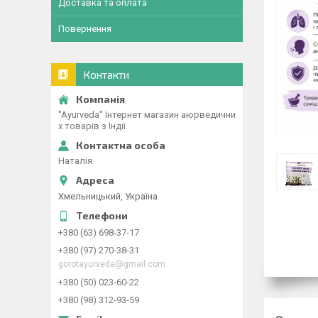
Доставка та оплата
Повернення
Контакти
"Ayurveda" Інтернет магазин аюрведични
х товарів з Індії
Наталія
Хмельницький, Україна
+380 (63) 698-37-17
+380 (97) 270-38-31
gorotayurveda@gmail.com
+380 (50) 023-60-22
+380 (98) 312-93-59