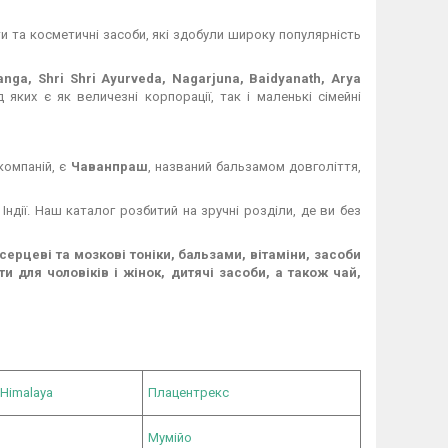
и та косметичні засоби, які здобули широку популярність
Ganga, Shri Shri Ayurveda, Nagarjuna, Baidyanath, Arya
 яких є як величезні корпорації, так і маленькі сімейні
компаній, є
Чаванпраш
, названий бальзамом довголіття,
 Індії. Наш каталог розбитий на зручні розділи, де ви без
ерцеві та мозкові тоніки, бальзами, вітаміни, засоби
и для чоловіків і жінок, дитячі засоби, а також чай,
 Himalaya
Плацентрекс
Мумійо