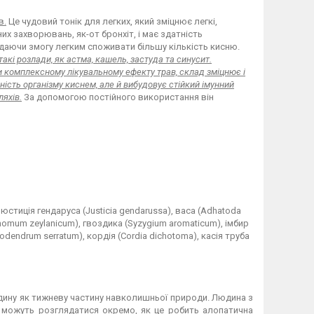
в.
Це чудовий тонік для легких, який зміцнює легкі,
их захворювань, як-от бронхіт, і має здатність
б даючи змогу легким споживати більшу кількість кисню.
такі розлади, як астма, кашель, застуда та синусит.
 комплексному лікувальному ефекту трав, склад зміцнює і
ність організму киснем, але й вибудовує стійкий імунний
ляхів.
За допомогою постійного використання він
 юстиція гендаруса (Justicia gendarussa), васа (Adhatoda
amomum zeylanicum), гвоздика (Syzygium aromaticum), імбир
odendrum serratum), кордія (Cordia dichotoma), касія труба
дину як тижневу частину навколишньої природи. Людина з
не можуть розглядатися окремо, як це робить алопатична