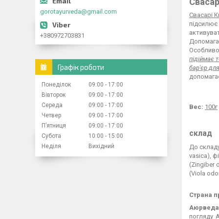
Свасар
gorotayurveda@gmail.com
Свасарі К
підсилює 
активуват
+380972703831
Допомагає
Особливо 
підіймає 
Графік роботи
бар'єр для
допомага
Понеділок
09:00
17:00
Вівторок
09:00
17:00
Середа
09:00
17:00
Вес:
100г
Четвер
09:00
17:00
Пʼятниця
09:00
17:00
склад
Субота
10:00
15:00
Неділя
Вихідний
До складу
vasica), 
(Zingiber
(Viola odo
Страна п
Аюрведа
погляду А