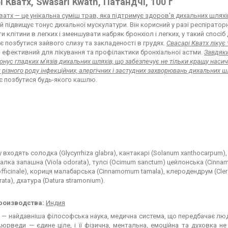
і Кватх, Swasari Kwath, Патандчі, 100 г
ватх — це унікальна суміш трав, яка підтримує здоров'я дихальних шляхі
й підвищує тонус дихальної мускулатури. Він корисний у разі респіраторн
и клітини в легких і зменшувати набряк бронхіол і легких, у такий спосі
 позбутися зайвого слизу та закладеності в грудях.
Свасарі Кватх лікує 
ефективний для лікування та профілактики бронхіальної астми.
Завдяки
тонус гладких м'язів дихальних шляхів, що забезпечує не тільки кращу насич
 різного роду інфекційних, алергічних і застудних захворювань дихальних ш
є позбутися будь-якого кашлю.
 входять солодка (Glycyrrhiza glabra), кантакарі (Solanum xanthocarpum),
фіалка запашна (Viola odorata), тулсі (Ocimum sanctum) цейлонська (Cinn
 officinale), кориця малабарська (Cinnamomum tamala), клеродендрум (Cler
rata), дхатура (Datura stramonium).
роизводства:
Индия
— найдавніша філософська наука, медична система, що передбачає лю
юрведи — єдине ціле, і її фізична, ментальна, емоційна та духовка 