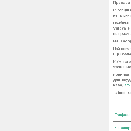
Препара
Сьогодні 
не тільки 
Найбільш
Vaidya 
підприємс
Наш асо
Найпопул
і
Трифал
Крім тог
зусиль мо
новинки,
для схуд
кава,
ефі
та інші т
Трифала
Чаванп