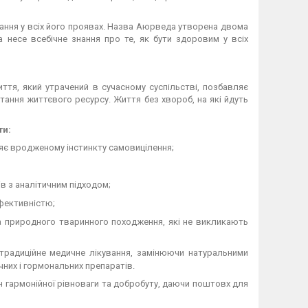
ання у всіх його проявах. Назва Аюрведа утворена двома
 несе всебічне знання про те, як бути здоровим у всіх
я, який утрачений в сучасному суспільстві, позбавляє
ання життєвого ресурсу. Життя без хвороб, на які йдуть
ти:
ияє вродженому інстинкту самовицілення;
в з аналітичним підходом;
ефективністю;
а природного тваринного походження, які не викликають
адиційне медичне лікування, замінюючи натуральними
чних і гормональних препаратів.
н гармонійної рівноваги та добробуту, даючи поштовх для