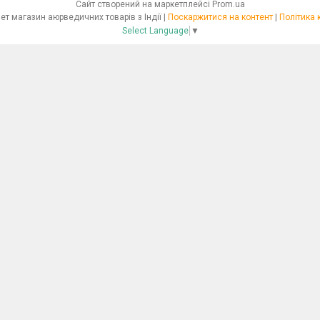
Сайт створений на маркетплейсі
Prom.ua
"Ayurveda" Інтернет магазин аюрведичних товарів з Індії |
Поскаржитися на контент
|
Політика 
Select Language
▼