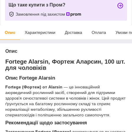
Що таке купити з Пром?
Замовлення під захистом
Опис
Характеристики
Доставка
Оплата
Умови п
Опис
Fortege Alarsin, Фортеж Аларсин, 100 шт.
для чоловіків
Опис Fortege Alarsin
Fortege (Фортеж) от Alarsin
— це інноваційний
аюрведичний рослинний засіб, створений для підтримки
здоров'я сечостатевої системи в чоловіків і жінок. Цей продукт
ґрунтується на багатому рослинному складі та сприяє
нормалізації метаболізму, збільшенню рухливості
сперматозоїдів і поліпшенню загального самопочуття.
Рекомендації щодо застосування
Застосування Fortege (Фортеж)
рекомендується як частина