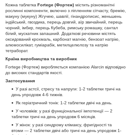
Кожна таблетка
Fortege (Фортеж)
містить різноманітні
рослинні компоненти, включно з ліпленням сітчасту, бремію,
макуну (мукуну) Жгучею, шавлії, гінандрописис, женьшень
індійський, гвоздика, перець довгий, аїр звичайний, перець
чорний, імбир, перець Кубеба, римську ромашку, сантал
білий, мускатник запашний. Додаткові речовини містять
оксидований крохмаль, карбонат магнію, бензоат натрію,
алюмосилікат, гуміарабік, метилцелюлозу та натрію
тетраборат.
Країна виробництва та виробник
Fortege (Фортеж) виробляється компанією Alarcin відповідно
до високих стандартів якості.
Застосування
У разі астсії, стресу та напруги: 1-2 таблетки тричі на
день упродовж 4-6 тижнів.
Як геріатричний тонік: 1-2 таблетки двічі на день.
У чоловіків: у разі функціональної імпотенції — 2
таблетки тричі на день упродовж 6 місяців.
У жінок: у разі синдрому клімаксу, фригідності та
втоми — 2 таблетки двічі або тричі на день упродовж 1-