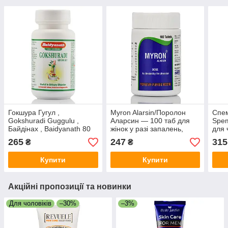
Гокшура Гугул ,
Myron Alarsin/Поролон
Спе
Gokshuradi Guggulu ,
Аларсин — 100 таб для
Spem
Байдінах , Baidyanath 80
жінок у разі запалень,
для 
tab трибулус для чоловіків
інфекцій
підв
265
247
315
₴
₴
збільшення тестостерону
Купити
Купити
Акційні пропозиції та новинки
Для чоловіків
–30%
–3%