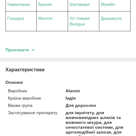
Чаванпраш
Брахмі
Шатавари
Мумійо
Гокшура
Ментат
Усі товари
Дашамула
Biotique
Приховати
Характеристики
Основні
Виробник
Alarsin
Країна виробник
Індія
Вікова група
Для дорослих
Застосування препарату
для імунітету, для
жовчовивідних шляхів та
жовчного міхура, для
сечостатевої системи, для
щитоподібної залози, для