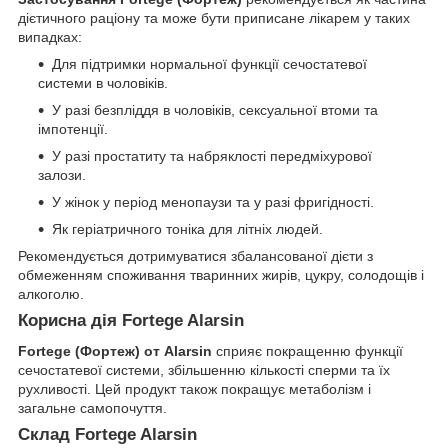
дієтичного раціону та може бути приписане лікарем у таких
випадках:
Для підтримки нормальної функції сечостатевої
системи в чоловіків.
У разі безпліддя в чоловіків, сексуальної втоми та
імпотенції.
У разі простатиту та набряклості передміхурової
залози.
У жінок у період менопаузи та у разі фригідності.
Як геріатричного тоніка для літніх людей.
Рекомендується дотримуватися збалансованої дієти з
обмеженням споживання тваринних жирів, цукру, солодощів і
алкоголю.
Корисна дія Fortege Alarsin
Fortege (Фортеж) от Alarsin
сприяє покращенню функції
сечостатевої системи, збільшенню кількості сперми та їх
рухливості. Цей продукт також покращує метаболізм і
загальне самопочуття.
Склад Fortege Alarsin