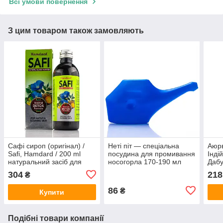
Всі умови повернення
З цим товаром також замовляють
Сафі сироп (оригінал) /
Неті піт — спеціальна
Аюр
Safi, Hamdard / 200 ml
посудина для промивання
Інді
натуральний засіб для
носогорла 170-190 мл
Дабу
очищення крові при
г
304
218
₴
висипаннях
86
₴
Купити
Подібні товари компанії