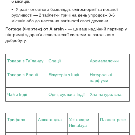
6 місяців.
У разі чоловічого безпліддя: олігоспермії та поганої
рухливості — 2 таблетки тричі на день упродовж 3-6
місяців або до настання вагітності своєї дружини.
Fortege (Фортеж) от Alarsin -
— це ваш надійний партнер у
підтримці здоров'я сечостатевої системи та загального
добробуту.
Товари з Таїланду
Спеції
Аромапалочки
Товари з Японії
Біжутерія з Індії
Натуральні
парфуми
Чай з Індії
Одяг, хустки з Індії
Хна натуральна
Трифала
Ашвагандха
Усі товари
Плацентрекс
Himalaya