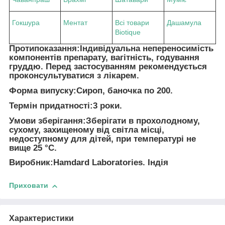
Гокшура
Ментат
Всі товари
Дашамула
Biotique
Протипоказання:
Індивідуальна непереносимість
компонентів препарату, вагітність, годування
груддю. Перед застосуванням рекомендується
проконсультуватися з лікарем.
Форма випуску
:Сироп, баночка по 200.
Термін придатності
:3 роки.
Умови зберігання
:Зберігати в прохолодному,
сухому, захищеному від світла місці,
недоступному для дітей, при температурі не
вище 25 °C.
Виробник
:Hamdard Laboratories. Індія
Приховати
Характеристики