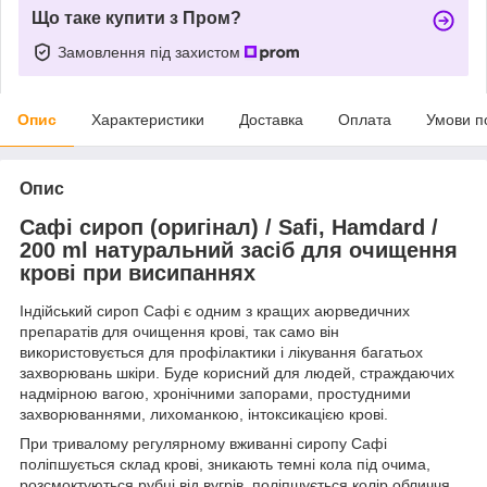
Що таке купити з Пром?
Замовлення під захистом
Опис
Характеристики
Доставка
Оплата
Умови п
Опис
Сафі сироп (оригінал) / Safi, Hamdard /
200 ml натуральний засіб для очищення
крові при висипаннях
Індійський сироп Сафі є одним з кращих аюрведичних
препаратів для очищення крові, так само він
використовується для профілактики і лікування багатьох
захворювань шкіри. Буде корисний для людей, страждаючих
надмірною вагою, хронічними запорами, простудними
захворюваннями, лихоманкою, інтоксикацією крові.
При тривалому регулярному вживанні сиропу Сафі
поліпшується склад крові, зникають темні кола під очима,
розсмоктуються рубці від вугрів, поліпшується колір обличчя,