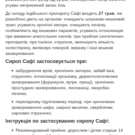
усуває неприємний запах тіла.
До складу індійського препарату Сафі входять
27 трав
, які
різнобічно діють на організм: очищають шлунково-кишковий
тракт, усувають хронічні запори, очищають печінку,
позбавляють від кишкових паразитів, усувають інтоксикацію
при вживанні алкогольних напоїв, при прийомі синтетичних
препаратів, при палінні, отруєння, зменшують кількість
холестерину, виліковує геморой, виразку і інші кишкові
захворювання.
Сироп Сафі застосовується при:
забруднення крові, хронічних запорах, зайвій вазі,
отруєннях, інтоксикації організму, дермотологические
захворювання (фурункули, вугри, прищі), хронічних
простудних захворюваннях, лихоманці, хворобах
печінки;
перехідному підлітковому періоді, при хроничеких
захворюваннях шкіри, шкірної висипки, сверблячки,
харчових отруєннях;
Інструкція по застосуванню сиропу Сафі:
Рекомендований прийом: дорослим і дітям старше 14