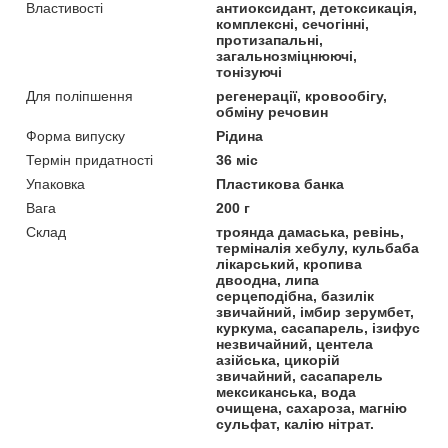
Властивості
антиоксидант, детоксикація,
комплексні, сечогінні,
протизапальні,
загальнозміцнюючі,
тонізуючі
Для поліпшення
регенерації, кровообігу,
обміну речовин
Форма випуску
Рідина
Термін придатності
36 міс
Упаковка
Пластикова банка
Вага
200 г
Склад
троянда дамаська, ревінь,
терміналія хебулу, кульбаба
лікарський, кропива
двоодна, липа
серцеподібна, базилік
звичайний, імбир зерумбет,
куркума, сасапарель, ізифус
незвичайний, центела
азійська, цикорій
звичайний, сасапарель
мексиканська, вода
очищена, сахароза, магнію
сульфат, калію нітрат.