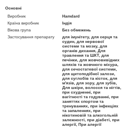
Основні
Виробник
Hamdard
Країна виробник
Індія
Вікова група
Без обмежень
Застосування препарату
для імунітету, для серця та
судин, для нервової
системи та мозку, для
органів дихання, Для
травлення та ШКТ, для
печінки, для жовчовивідних
шляхів та жовчного міхура,
для сечостатевої системи,
для щитоподібної залози,
для суглобів та кісток, для
м'язів, для зору, для зубів,
Для шкіри, волосся та нігтів,
при схудненні, при
вагітності та годуванні, при
заняттях спортом та
тренуваннях, при інфекціях
та запаленнях, при
нікотиновій та алкогольній
залежності, при діабеті, при
алергії, При алергії