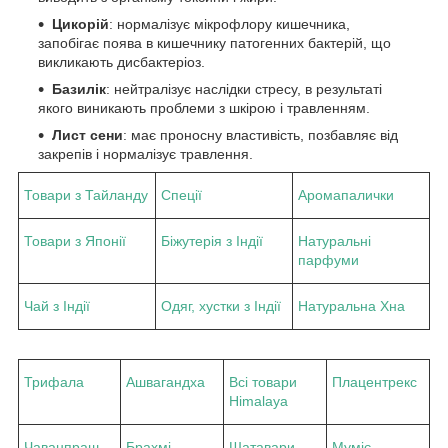
Цикорій
: нормалізує мікрофлору кишечника,
запобігає поява в кишечнику патогенних бактерій, що
викликають дисбактеріоз.
Базилік
: нейтралізує наслідки стресу, в результаті
якого виникають проблеми з шкірою і травленням.
Лист сени
: має проносну властивість, позбавляє від
закрепів і нормалізує травлення.
Товари з Тайланду
Спеції
Аромапалички
Товари з Японії
Біжутерія з Індії
Натуральні
парфуми
Чай з Індії
Одяг, хустки з Індії
Натуральна Хна
Трифала
Ашвагандха
Всі товари
Плацентрекс
Himalaya
Чаванпраш
Брахмі
Шатавари
Муміє