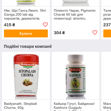
Нім, Шрі Ганга,Neem, Shri
Пігменто Чарак, Pigmento
Тале
Ganga,200 tab від
Charak 60 tab для
роза
паразитів, дерматитів,
пігментації, вітиліго,
дерм
папілом, Природний
лейкодерму
канд
415
237
₴
антибіотик
Tale
304
₴
Купити
Подібні товари компанії
Baidyanath, Sitopladi
Кайшор Гугул, Байдинах/
Манж
Churna, 60g
Каishore Guggulu
Manj