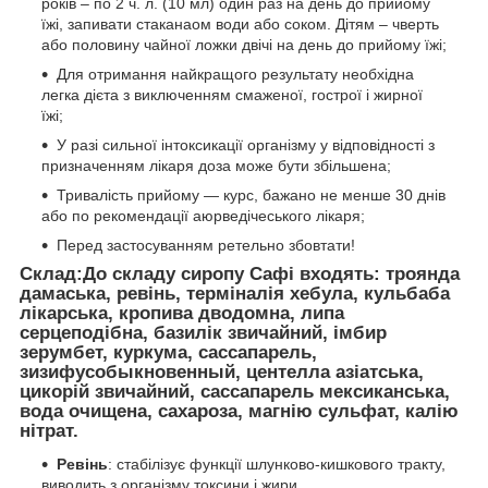
років – по 2 ч. л. (10 мл) один раз на день до прийому
їжі, запивати стаканаом води або соком. Дітям – чверть
або половину чайної ложки двічі на день до прийому їжі;
Для отримання найкращого результату необхідна
легка дієта з виключенням смаженої, гострої і жирної
їжі;
У разі сильної інтоксикації організму у відповідності з
призначенням лікаря доза може бути збільшена;
Тривалість прийому — курс, бажано не менше 30 днів
або по рекомендації аюрведічеського лікаря;
Перед застосуванням ретельно збовтати!
Склад:
До складу сиропу Сафі входять: троянда
дамаська, ревінь, терміналія хебула, кульбаба
лікарська, кропива дводомна, липа
серцеподібна, базилік звичайний, імбир
зерумбет, куркума, сассапарель,
зизифусобыкновенный, центелла азіатська,
цикорій звичайний, сассапарель мексиканська,
вода очищена, сахароза, магнію сульфат, калію
нітрат.
Ревінь
: стабілізує функції шлунково-кишкового тракту,
виводить з організму токсини і жири.