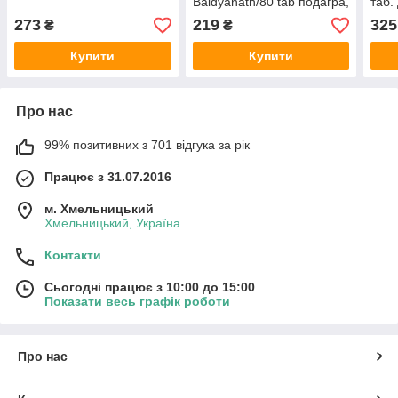
Baidyanath/80 tab подагра,
таб.
артрит, артроз, суглоби,
шкір
273
219
325
₴
₴
діабет
Купити
Купити
Про нас
99% позитивних з 701 відгука за рік
Працює з 31.07.2016
м. Хмельницький
Хмельницький, Україна
Контакти
Сьогодні працює з 10:00 до 15:00
Показати весь графік роботи
Про нас